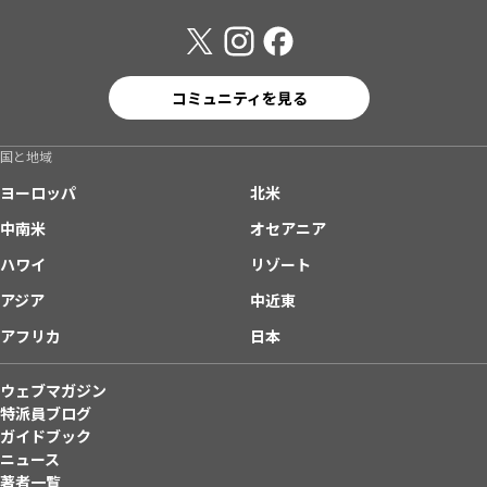
コミュニティを見る
国と地域
ヨーロッパ
北米
中南米
オセアニア
ハワイ
リゾート
アジア
中近東
アフリカ
日本
ウェブマガジン
特派員ブログ
ガイドブック
ニュース
著者一覧