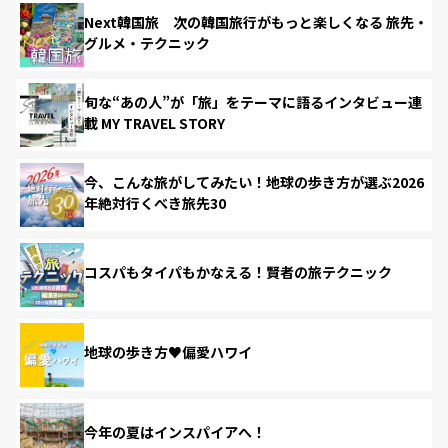
Next韓国旅 次の韓国旅行がもっと楽しくなる 旅先・
グルメ・テクニック
旬な“あの人”が「旅」をテーマに語るインタビュー連
載 MY TRAVEL STORY
今、こんな旅がしてみたい！地球の歩き方が選ぶ2026
年絶対行くべき旅先30
コスパもタイパもかなえる！賢者の旅テクニック
地球の歩き方♥偏愛ハワイ
今年の夏はインスパイアへ！