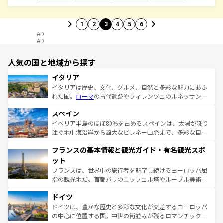
1
2
3
4
5
6
AD
AD
人気の国と地域から探す
イタリア
イタリアは歴史、文化、グルメ、自然と多彩な魅力にあふ
れた国。
ローマ
の古代遺跡やフィレンツェのルネッサンス
美術、ヴェネツィアの運河など、歴史あるスポットはもち
スペイン
ろん、トスカーナの美しい田園風景やアマルフィ海岸の絶
景など、自然景観も見逃せない。観光の合間には、本場の
イベリア半島のほぼ80％を占めるスペインは、太陽が降り
ピザやパスタなど、絶品のイタリア料理を堪能することも
注ぐ地中海沿岸から雄大なピレネー山脈まで、多彩な自然
できる。朝目覚めてから夜眠るまで、すべての瞬間を楽し
と文化が詰まったヨーロッパ屈指の旅行先だ。多様な地域
フランスの基本情報と観光ガイド・有名観光スポ
ませてくれるイタリアで、忘れられない旅をしてみよう！
文化が根付くこの国では、情熱的なフラメンコ、熱気あふ
なお、新着のイタリア情報は
コンテンツ一覧
を参照してほ
れる闘牛、そして美味しいタパスが生活の一部となってい
ット
しい。
る。首都マドリードの洗練された雰囲気や、バルセロナの
フランスは、世界中の旅行者を魅了し続けるヨーロッパ屈
アートに溢れた街角から、地方では古代ローマ遺跡や中世
指の観光地だ。首都パリのエッフェル塔やルーブル美術館
の城塞都市、穏やかなビーチリゾートまで多彩な表情を見
といった象徴的なスポットから、田舎町の古風な美しさま
せる。地方によって風土や気候が異なるスペインはその個
ドイツ
で、幅広い魅力が詰まっている。華麗な宮殿、歴史的な大
性で訪れる人を魅了する。 なお、新着のスペイン情報は
コ
聖堂、美しいビーチ、そして豊かな自然が、訪れる者を心
ドイツは、豊かな歴史と多彩な文化が交差するヨーロッパ
ンテンツ一覧
を参照してほしい。
から魅了する。また、フランスは美食の国としても知ら
の中心に位置する国。中世の街並みが残るロマンチック街