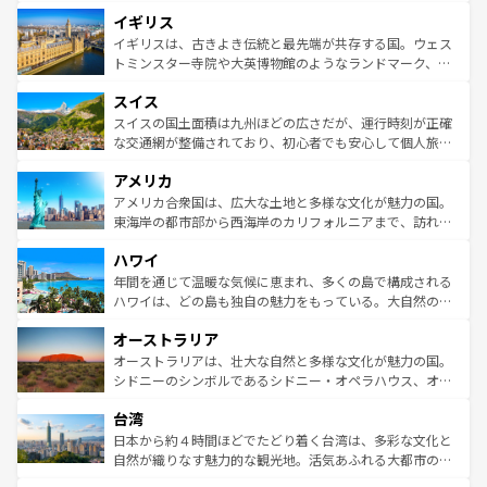
れ、フランス料理はユネスコ無形文化遺産にも登録されて
道から、未来を先取りするようなモダンな都市まで多様な
イギリス
いる。シャンパンの発祥地であるランス、プロヴァンスの
顔を持つこの国は、どこを歩いても飽きることがない。ベ
香り高いラベンダー畑など、多彩な楽しみ方が可能だ。さ
ルリンの文化的活気、バイエルン州のアルプスの絶景、そ
イギリスは、古きよき伝統と最先端が共存する国。ウェス
らに、パリ以外の地域にも魅力が溢れており、どの街角に
してライン川沿いのワイン畑といった風景は必見。ビール
トミンスター寺院や大英博物館のようなランドマーク、歴
も豊かな歴史と文化が息づいている。パリ以外の個性あふ
とソーセージを味わいながら地元の人と過ごす楽しい時間
史ある大学都市、美しい丘陵地帯や牧歌的な風景など、エ
れる地方に足を運ぶとそれぞれで全く異なる文化を体験で
スイス
は、お酒好きな人にはぜひ体験してほしい。 なお、新着の
リアごとに異なる魅力がある。また、優雅なアフタヌーン
きるだろう。 なお、新着のフランス情報は
コンテンツ一覧
ドイツ情報は
コンテンツ一覧
を参照してほしい。
ティー、ビール好きにはたまらない英国パブ、サッカー観
スイスの国土面積は九州ほどの広さだが、運行時刻が正確
を参照してほしい。
戦など、本場だからこそできる体験も豊富。イギリスを旅
な交通網が整備されており、初心者でも安心して個人旅行
して楽しみつくそう。 なお、新着のイギリス情報は
コンテ
を楽しめる。日本同様に時刻表どおりの旅が可能だ。中世
アメリカ
ンツ一覧
を参照してほしい。
の建物がそのまま残る町や、スイスならではのユニークな
博物館もあり、アルプス観光だけでなく町歩きも満喫する
アメリカ合衆国は、広大な土地と多様な文化が魅力の国。
ことができる。国民の所得が高いため物価も高いが、旅行
東海岸の都市部から西海岸のカリフォルニアまで、訪れる
者向けの交通パス提供のサービスもあり、うまく活用すれ
場所ごとに異なる風景と体験が待っている。ニューヨーク
ハワイ
ば市内交通費無料で観光を楽しむこともできる。 なお、新
のような巨大都市は、観光、ショッピング、エンターテイ
着のスイス情報は
コンテンツ一覧
を参照してほしい。
ンメントが詰まった刺激的なスポットだ。一方、アメリカ
年間を通じて温暖な気候に恵まれ、多くの島で構成される
西部には大自然が広がり、グランドキャニオンやイエロー
ハワイは、どの島も独自の魅力をもっている。大自然の神
ストーン国立公園といった絶景が堪能できる。さらに、南
秘を感じたいなら、火山が生み出した壮大な景観を誇るハ
オーストラリア
部のニューオーリンズでは、音楽と美食が融合した独特の
ワイ島は見逃せない。また、定番の観光地といえばオアフ
文化が魅力。旅行者はアメリカの各地域で異なる魅力を楽
島だが、静かな自然を求めるならマウイ島やカウアイ島が
オーストラリアは、壮大な自然と多様な文化が魅力の国。
しみながら、その多様性と豊かな歴史を感じることができ
おすすめ。エメラルドグリーンに輝く海をはじめ、豊かな
シドニーのシンボルであるシドニー・オペラハウス、オー
るだろう。車でのロードトリップや列車の旅も、アメリカ
文化や歴史が息づいている。「アロハスピリット」と呼ば
ストラリア東海岸北部に広がる大サンゴ礁地帯グレートバ
ならではの贅沢な旅のスタイルだ。 なお、新着のアメリカ
台湾
れるおもてなしの心で訪れる人々を迎えてくれるハワイの
リアリーフや大陸中央部にそびえるウルル（エアーズロッ
情報は
コンテンツ一覧
を参照してほしい。
人々、おいしいローカルフードやハワイアンミュージッ
ク）、タスマニアの美しい原生林やケアンズの熱帯雨林な
日本から約４時間ほどでたどり着く台湾は、多彩な文化と
ク、伝統的なフラダンスなど、すべてがハワイの魅力を彩
ど、見どころがたくさん。また、カフェやワイン、オージ
自然が織りなす魅力的な観光地。活気あふれる大都市の台
っている。訪れるたびに新しい発見と感動が待っているハ
ービーフなどの食文化も豊かで、美味しいものであふれて
北やノスタルジックな町並みが人気な九份（ジォウフェ