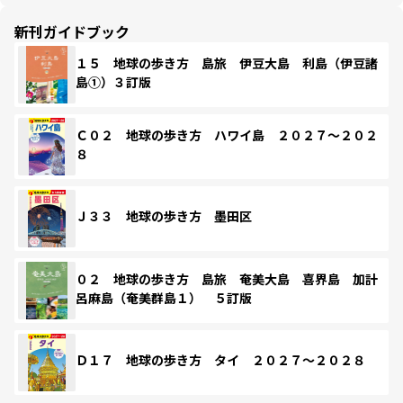
新刊ガイドブック
１５ 地球の歩き方 島旅 伊豆大島 利島（伊豆諸
島①）３訂版
Ｃ０２ 地球の歩き方 ハワイ島 ２０２７～２０２
８
Ｊ３３ 地球の歩き方 墨田区
０２ 地球の歩き方 島旅 奄美大島 喜界島 加計
呂麻島（奄美群島１） ５訂版
Ｄ１７ 地球の歩き方 タイ ２０２７～２０２８