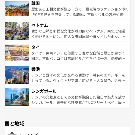
ワイを、存分に味わってほしい。 なお、新着のハワイ情報
韓国
いる。アクティビティも充実しており、サーフィンやダイ
ン）、静ひつな山岳地帯である台湾東部など、都市の喧騒
は
コンテンツ一覧
を参照してほしい。
ビング、ハイキングなど、アウトドア好きにはたまらな
と山間の静けさが共存しており、訪れる人に新しい発見と
歴史ある王朝文化が残る一方で、最先端のファッションやK
い。オーストラリアの多彩な魅力を存分に味わいつくそ
驚きをもたらしてくれる。また、奥深い台湾の食文化も魅
-POPで世界を席巻している韓国。首都ソウルの宮殿や伝統
う。 なお、新着のオーストラリア情報は
コンテンツ一覧
を
力で、夜市などの屋台グルメから高級料理、ヘルシーで美
家屋が並ぶエリアでは韓国の歴史と文化に浸ることがで
参照してほしい。
ベトナム
容にもいいと評判のスイーツなど、バラエティ豊かな料理
き、地方に足を延ばせば四季折々の自然美を楽しむことが
が味わえる。 なお、新着の台湾情報は
コンテンツ一覧
を参
できる。そして、キムチや焼肉、絶品のストリートフード
豊かな自然と多様な文化が魅力的なベトナム。南北に細長
照してほしい。
まで、さまざまな韓国料理が待っている。夜には、韓国な
く伸びる国土には、広大な田園風景や青々とした山々、世
らではのナイトライフも堪能できる。あたたかいホスピタ
界遺産に登録された壮大な自然景観が点在し、都市部では
タイ
リティに包まれながら、韓国の多彩な魅力を心ゆくまで味
急速な発展と共に伝統が息づく。ハノイの古い町並みやホ
わってみてほしい。 なお、新着の韓国情報は
コンテンツ一
ーチミン市のフランス統治時代の建物も、独特の雰囲気を
タイは、東南アジアに位置する豊かな自然と歴史が息づく
覧
を参照してほしい。
醸し出している。また、バラエティの豊かさとおいしさで
国だ。首都バンコクは高層ビルが立ち並ぶ一方、伝統的な
世界中の食通を魅了してやまないベトナム料理も魅力のひ
寺院や市場がいたるところに点在し、古きよき文化と現代
香港
とつ。フォーやバインミー、ベトナムコーヒーなどは、ぜ
の活気が交差している。北部ではチェンマイなどの山岳地
ひ現地で味わいたい。どの地域を訪れてもあたたかい人々
帯で自然と触れ合い、南部ではプーケットやクラビの美し
アジアと西洋の文化が交わる香港は、特有のエネルギーを
が旅行者を迎えてくれるので、きっと忘れられない旅にな
いビーチでリゾート気分を楽しむことができる。タイ料理
もっている。ヴィクトリア湾に広がる壮大な景色、近未来
るはずだ。 なお、新着のベトナム情報は
コンテンツ一覧
を
は世界的に有名で、屋台から高級レストランまで味覚を刺
的なアートスポット、そして歴史と現代が融合した町並
参照してほしい。
シンガポール
激する。気候は一年中温暖で、どの季節にも異なる楽しみ
み、どこを訪れても感動するはず。観光スポットが密集し
が待っている。親しみやすいタイの人々、仏教を中心とし
ており、効率よく見どころを回れるのも魅力。息をのむよ
アジアの交差点として多文化が融合した独自の魅力を放つ
た文化、そして多様な観光資源が、訪れる旅人を魅了し続
うな絶景から文化的な体験まで、香港を存分に楽しみ尽く
シンガポール。未来的な建築物が並ぶマリーナベイ、歴史
ける。 なお、新着のタイ情報は
コンテンツ一覧
を参照して
そう。 なお、新着の香港情報は
コンテンツ一覧
を参照して
と伝統を感じられるエスニックタウン、多数の緑豊かな公
ほしい。
ほしい。
園や自然保護区など、自然が調和した近代的な景観と文化
の多様性あふれるカラフルな町は、どこを歩いても新しい
国と地域
発見がある。さらに、治安のよさや充実した公共交通機関
も、旅行者にとっては魅力的なポイント。グルメも豊富
で、ホーカーズは地元の風情を楽しめる外せないスポット