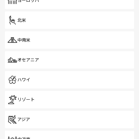
ヨーロッパ
だ。訪れる人を飽きさせないシンガポールで、多様な魅力
を体感しよう。 なお、新着のシンガポール情報は
コンテン
ツ一覧
を参照してほしい。
北米
中南米
オセアニア
ハワイ
リゾート
アジア