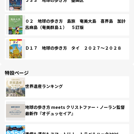
Ｊ３３ 地球の歩き方 墨田区
０２ 地球の歩き方 島旅 奄美大島 喜界島 加計
呂麻島（奄美群島１） ５訂版
Ｄ１７ 地球の歩き方 タイ ２０２７～２０２８
特設ページ
世界遺産ランキング
地球の歩き方 meets クリストファー・ノーラン監督
最新作『オデュッセイア』