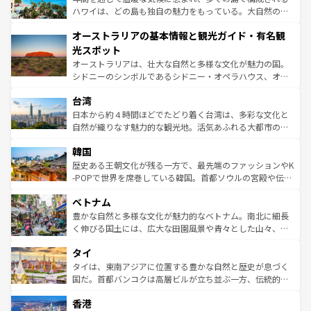
西部には大自然が広がり、グランドキャニオンやイエロー
ハワイは、どの島も独自の魅力をもっている。大自然の神
ストーン国立公園といった絶景が堪能できる。さらに、南
秘を感じたいなら、火山が生み出した壮大な景観を誇るハ
オーストラリアの基本情報と観光ガイド・有名観
部のニューオーリンズでは、音楽と美食が融合した独特の
ワイ島は見逃せない。また、定番の観光地といえばオアフ
文化が魅力。旅行者はアメリカの各地域で異なる魅力を楽
島だが、静かな自然を求めるならマウイ島やカウアイ島が
光スポット
しみながら、その多様性と豊かな歴史を感じることができ
おすすめ。エメラルドグリーンに輝く海をはじめ、豊かな
オーストラリアは、壮大な自然と多様な文化が魅力の国。
るだろう。車でのロードトリップや列車の旅も、アメリカ
文化や歴史が息づいている。「アロハスピリット」と呼ば
シドニーのシンボルであるシドニー・オペラハウス、オー
ならではの贅沢な旅のスタイルだ。 なお、新着のアメリカ
れるおもてなしの心で訪れる人々を迎えてくれるハワイの
ストラリア東海岸北部に広がる大サンゴ礁地帯グレートバ
情報は
コンテンツ一覧
を参照してほしい。
人々、おいしいローカルフードやハワイアンミュージッ
台湾
リアリーフや大陸中央部にそびえるウルル（エアーズロッ
ク、伝統的なフラダンスなど、すべてがハワイの魅力を彩
ク）、タスマニアの美しい原生林やケアンズの熱帯雨林な
日本から約４時間ほどでたどり着く台湾は、多彩な文化と
っている。訪れるたびに新しい発見と感動が待っているハ
ど、見どころがたくさん。また、カフェやワイン、オージ
自然が織りなす魅力的な観光地。活気あふれる大都市の台
ワイを、存分に味わってほしい。 なお、新着のハワイ情報
ービーフなどの食文化も豊かで、美味しいものであふれて
北やノスタルジックな町並みが人気な九份（ジォウフェ
は
コンテンツ一覧
を参照してほしい。
韓国
いる。アクティビティも充実しており、サーフィンやダイ
ン）、静ひつな山岳地帯である台湾東部など、都市の喧騒
ビング、ハイキングなど、アウトドア好きにはたまらな
と山間の静けさが共存しており、訪れる人に新しい発見と
歴史ある王朝文化が残る一方で、最先端のファッションやK
い。オーストラリアの多彩な魅力を存分に味わいつくそ
驚きをもたらしてくれる。また、奥深い台湾の食文化も魅
-POPで世界を席巻している韓国。首都ソウルの宮殿や伝統
う。 なお、新着のオーストラリア情報は
コンテンツ一覧
を
力で、夜市などの屋台グルメから高級料理、ヘルシーで美
家屋が並ぶエリアでは韓国の歴史と文化に浸ることがで
参照してほしい。
ベトナム
容にもいいと評判のスイーツなど、バラエティ豊かな料理
き、地方に足を延ばせば四季折々の自然美を楽しむことが
が味わえる。 なお、新着の台湾情報は
コンテンツ一覧
を参
できる。そして、キムチや焼肉、絶品のストリートフード
豊かな自然と多様な文化が魅力的なベトナム。南北に細長
照してほしい。
まで、さまざまな韓国料理が待っている。夜には、韓国な
く伸びる国土には、広大な田園風景や青々とした山々、世
らではのナイトライフも堪能できる。あたたかいホスピタ
界遺産に登録された壮大な自然景観が点在し、都市部では
タイ
リティに包まれながら、韓国の多彩な魅力を心ゆくまで味
急速な発展と共に伝統が息づく。ハノイの古い町並みやホ
わってみてほしい。 なお、新着の韓国情報は
コンテンツ一
ーチミン市のフランス統治時代の建物も、独特の雰囲気を
タイは、東南アジアに位置する豊かな自然と歴史が息づく
覧
を参照してほしい。
醸し出している。また、バラエティの豊かさとおいしさで
国だ。首都バンコクは高層ビルが立ち並ぶ一方、伝統的な
世界中の食通を魅了してやまないベトナム料理も魅力のひ
寺院や市場がいたるところに点在し、古きよき文化と現代
香港
とつ。フォーやバインミー、ベトナムコーヒーなどは、ぜ
の活気が交差している。北部ではチェンマイなどの山岳地