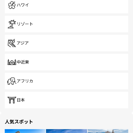
ハワイ
リゾート
アジア
中近東
アフリカ
日本
人気スポット