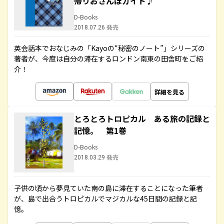
帰りおさんぽガイド♪
D-Books
2018.07.26 発売
英会話本でおなじみの「Kayoの“秘密のノート”」シリーズの
著者が、今度は自分の滞在するロンドン南東の田舎町をご紹
介！
詳細を見る
とろとろトロピカル ある旅の記録と
記憶。 第1巻
D-Books
2018.03.29 発売
子供の頃から夢見ていた南の島に滞在することになった筆者
が、島で出合うトロピカルでマジカルな45日間の記録と記
憶。