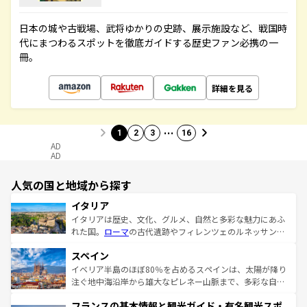
日本の城や古戦場、武将ゆかりの史跡、展示施設など、戦国時
代にまつわるスポットを徹底ガイドする歴史ファン必携の一
冊。
詳細を見る
…
1
2
3
16
AD
AD
人気の国と地域から探す
イタリア
イタリアは歴史、文化、グルメ、自然と多彩な魅力にあふ
れた国。
ローマ
の古代遺跡やフィレンツェのルネッサンス
美術、ヴェネツィアの運河など、歴史あるスポットはもち
スペイン
ろん、トスカーナの美しい田園風景やアマルフィ海岸の絶
景など、自然景観も見逃せない。観光の合間には、本場の
イベリア半島のほぼ80％を占めるスペインは、太陽が降り
ピザやパスタなど、絶品のイタリア料理を堪能することも
注ぐ地中海沿岸から雄大なピレネー山脈まで、多彩な自然
できる。朝目覚めてから夜眠るまで、すべての瞬間を楽し
と文化が詰まったヨーロッパ屈指の旅行先だ。多様な地域
フランスの基本情報と観光ガイド・有名観光スポ
ませてくれるイタリアで、忘れられない旅をしてみよう！
文化が根付くこの国では、情熱的なフラメンコ、熱気あふ