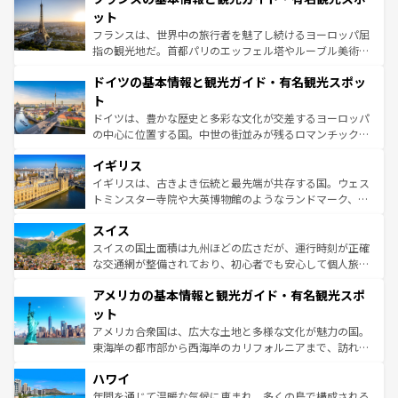
なお、新着のイタリア情報は
コンテンツ一覧
を参照してほ
れる闘牛、そして美味しいタパスが生活の一部となってい
ット
しい。
る。首都マドリードの洗練された雰囲気や、バルセロナの
フランスは、世界中の旅行者を魅了し続けるヨーロッパ屈
アートに溢れた街角から、地方では古代ローマ遺跡や中世
指の観光地だ。首都パリのエッフェル塔やルーブル美術館
の城塞都市、穏やかなビーチリゾートまで多彩な表情を見
といった象徴的なスポットから、田舎町の古風な美しさま
せる。地方によって風土や気候が異なるスペインはその個
ドイツの基本情報と観光ガイド・有名観光スポッ
で、幅広い魅力が詰まっている。華麗な宮殿、歴史的な大
性で訪れる人を魅了する。 なお、新着のスペイン情報は
コ
聖堂、美しいビーチ、そして豊かな自然が、訪れる者を心
ト
ンテンツ一覧
を参照してほしい。
から魅了する。また、フランスは美食の国としても知ら
ドイツは、豊かな歴史と多彩な文化が交差するヨーロッパ
れ、フランス料理はユネスコ無形文化遺産にも登録されて
の中心に位置する国。中世の街並みが残るロマンチック街
いる。シャンパンの発祥地であるランス、プロヴァンスの
道から、未来を先取りするようなモダンな都市まで多様な
香り高いラベンダー畑など、多彩な楽しみ方が可能だ。さ
イギリス
顔を持つこの国は、どこを歩いても飽きることがない。ベ
らに、パリ以外の地域にも魅力が溢れており、どの街角に
ルリンの文化的活気、バイエルン州のアルプスの絶景、そ
イギリスは、古きよき伝統と最先端が共存する国。ウェス
も豊かな歴史と文化が息づいている。パリ以外の個性あふ
してライン川沿いのワイン畑といった風景は必見。ビール
トミンスター寺院や大英博物館のようなランドマーク、歴
れる地方に足を運ぶとそれぞれで全く異なる文化を体験で
とソーセージを味わいながら地元の人と過ごす楽しい時間
史ある大学都市、美しい丘陵地帯や牧歌的な風景など、エ
きるだろう。 なお、新着のフランス情報は
コンテンツ一覧
スイス
は、お酒好きな人にはぜひ体験してほしい。 なお、新着の
リアごとに異なる魅力がある。また、優雅なアフタヌーン
を参照してほしい。
ドイツ情報は
コンテンツ一覧
を参照してほしい。
ティー、ビール好きにはたまらない英国パブ、サッカー観
スイスの国土面積は九州ほどの広さだが、運行時刻が正確
戦など、本場だからこそできる体験も豊富。イギリスを旅
な交通網が整備されており、初心者でも安心して個人旅行
して楽しみつくそう。 なお、新着のイギリス情報は
コンテ
を楽しめる。日本同様に時刻表どおりの旅が可能だ。中世
アメリカの基本情報と観光ガイド・有名観光スポ
ンツ一覧
を参照してほしい。
の建物がそのまま残る町や、スイスならではのユニークな
博物館もあり、アルプス観光だけでなく町歩きも満喫する
ット
ことができる。国民の所得が高いため物価も高いが、旅行
アメリカ合衆国は、広大な土地と多様な文化が魅力の国。
者向けの交通パス提供のサービスもあり、うまく活用すれ
東海岸の都市部から西海岸のカリフォルニアまで、訪れる
ば市内交通費無料で観光を楽しむこともできる。 なお、新
場所ごとに異なる風景と体験が待っている。ニューヨーク
着のスイス情報は
コンテンツ一覧
を参照してほしい。
ハワイ
のような巨大都市は、観光、ショッピング、エンターテイ
ンメントが詰まった刺激的なスポットだ。一方、アメリカ
年間を通じて温暖な気候に恵まれ、多くの島で構成される