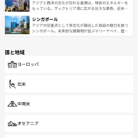
ひ現地で味わいたい。どの地域を訪れてもあたたかい人々
帯で自然と触れ合い、南部ではプーケットやクラビの美し
アジアと西洋の文化が交わる香港は、特有のエネルギーを
が旅行者を迎えてくれるので、きっと忘れられない旅にな
いビーチでリゾート気分を楽しむことができる。タイ料理
もっている。ヴィクトリア湾に広がる壮大な景色、近未来
るはずだ。 なお、新着のベトナム情報は
コンテンツ一覧
を
は世界的に有名で、屋台から高級レストランまで味覚を刺
的なアートスポット、そして歴史と現代が融合した町並
参照してほしい。
シンガポール
激する。気候は一年中温暖で、どの季節にも異なる楽しみ
み、どこを訪れても感動するはず。観光スポットが密集し
が待っている。親しみやすいタイの人々、仏教を中心とし
ており、効率よく見どころを回れるのも魅力。息をのむよ
アジアの交差点として多文化が融合した独自の魅力を放つ
た文化、そして多様な観光資源が、訪れる旅人を魅了し続
うな絶景から文化的な体験まで、香港を存分に楽しみ尽く
シンガポール。未来的な建築物が並ぶマリーナベイ、歴史
ける。 なお、新着のタイ情報は
コンテンツ一覧
を参照して
そう。 なお、新着の香港情報は
コンテンツ一覧
を参照して
と伝統を感じられるエスニックタウン、多数の緑豊かな公
ほしい。
ほしい。
園や自然保護区など、自然が調和した近代的な景観と文化
の多様性あふれるカラフルな町は、どこを歩いても新しい
国と地域
発見がある。さらに、治安のよさや充実した公共交通機関
も、旅行者にとっては魅力的なポイント。グルメも豊富
で、ホーカーズは地元の風情を楽しめる外せないスポット
ヨーロッパ
だ。訪れる人を飽きさせないシンガポールで、多様な魅力
を体感しよう。 なお、新着のシンガポール情報は
コンテン
ツ一覧
を参照してほしい。
北米
中南米
オセアニア