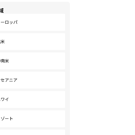
域
ヨーロッパ
北米
中南米
オセアニア
ハワイ
リゾート