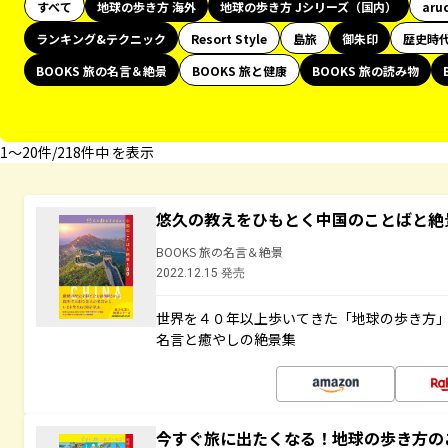
すべて
地球の歩き方 海外
地球の歩き方 Jシリーズ（国内）
aru
ランキング&テクニック
Resort Style
島旅
御朱印
歴史時
BOOKS 旅の名言＆絶景
BOOKS 旅と健康
BOOKS 旅の読み物
1〜20件/218件中 を表示
悠久の教えをひもとく中国のことばと絶
BOOKS 旅の名言＆絶景
2022.12.15 発売
世界を４０年以上歩いてきた「地球の歩き方
名言と癒やしの絶景集
今すぐ旅に出たくなる！地球の歩き方の