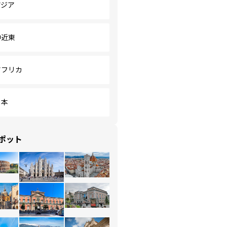
アジア
中近東
アフリカ
日本
ポット