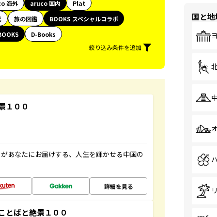
co 海外
aruco 国内
Plat
国と地
代
旅の図鑑
BOOKS スペシャルコラボ
BOOKS
D-Books
絞り込み条件を追加
景１００
」があなたにお届けする、人生を輝かせる中国の
詳細を見る
ことばと絶景１００