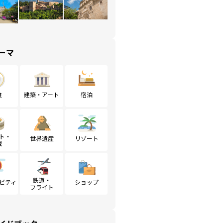
ーマ
食
建築・アート
宿泊
ト・
世界遺産
リゾート
戦
鉄道・
ビティ
ショップ
フライト