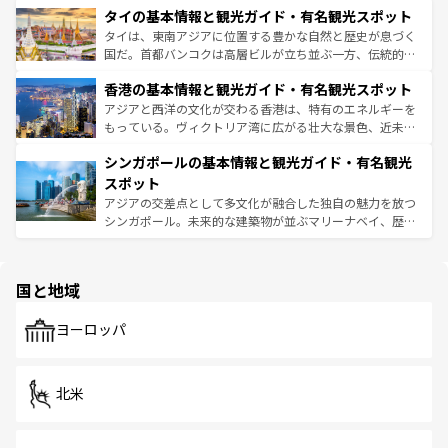
わってみてほしい。 なお、新着の韓国情報は
コンテンツ一
タイの基本情報と観光ガイド・有名観光スポット
急速な発展と共に伝統が息づく。ハノイの古い町並みやホ
覧
を参照してほしい。
ーチミン市のフランス統治時代の建物も、独特の雰囲気を
タイは、東南アジアに位置する豊かな自然と歴史が息づく
醸し出している。また、バラエティの豊かさとおいしさで
国だ。首都バンコクは高層ビルが立ち並ぶ一方、伝統的な
世界中の食通を魅了してやまないベトナム料理も魅力のひ
寺院や市場がいたるところに点在し、古きよき文化と現代
香港の基本情報と観光ガイド・有名観光スポット
とつ。フォーやバインミー、ベトナムコーヒーなどは、ぜ
の活気が交差している。北部ではチェンマイなどの山岳地
ひ現地で味わいたい。どの地域を訪れてもあたたかい人々
帯で自然と触れ合い、南部ではプーケットやクラビの美し
アジアと西洋の文化が交わる香港は、特有のエネルギーを
が旅行者を迎えてくれるので、きっと忘れられない旅にな
いビーチでリゾート気分を楽しむことができる。タイ料理
もっている。ヴィクトリア湾に広がる壮大な景色、近未来
るはずだ。 なお、新着のベトナム情報は
コンテンツ一覧
を
は世界的に有名で、屋台から高級レストランまで味覚を刺
的なアートスポット、そして歴史と現代が融合した町並
参照してほしい。
シンガポールの基本情報と観光ガイド・有名観光
激する。気候は一年中温暖で、どの季節にも異なる楽しみ
み、どこを訪れても感動するはず。観光スポットが密集し
が待っている。親しみやすいタイの人々、仏教を中心とし
ており、効率よく見どころを回れるのも魅力。息をのむよ
スポット
た文化、そして多様な観光資源が、訪れる旅人を魅了し続
うな絶景から文化的な体験まで、香港を存分に楽しみ尽く
アジアの交差点として多文化が融合した独自の魅力を放つ
ける。 なお、新着のタイ情報は
コンテンツ一覧
を参照して
そう。 なお、新着の香港情報は
コンテンツ一覧
を参照して
シンガポール。未来的な建築物が並ぶマリーナベイ、歴史
ほしい。
ほしい。
と伝統を感じられるエスニックタウン、多数の緑豊かな公
園や自然保護区など、自然が調和した近代的な景観と文化
の多様性あふれるカラフルな町は、どこを歩いても新しい
国と地域
発見がある。さらに、治安のよさや充実した公共交通機関
も、旅行者にとっては魅力的なポイント。グルメも豊富
で、ホーカーズは地元の風情を楽しめる外せないスポット
ヨーロッパ
だ。訪れる人を飽きさせないシンガポールで、多様な魅力
を体感しよう。 なお、新着のシンガポール情報は
コンテン
ツ一覧
を参照してほしい。
北米