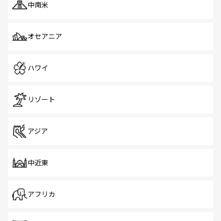
中南米
オセアニア
ハワイ
リゾート
アジア
中近東
アフリカ