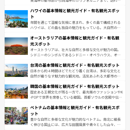
東海岸の都市部から西海岸のカリフォルニアまで、訪れる
ば市内交通費無料で観光を楽しむこともできる。 なお、新
場所ごとに異なる風景と体験が待っている。ニューヨーク
着のスイス情報は
コンテンツ一覧
を参照してほしい。
ハワイの基本情報と観光ガイド・有名観光スポッ
のような巨大都市は、観光、ショッピング、エンターテイ
ンメントが詰まった刺激的なスポットだ。一方、アメリカ
ト
西部には大自然が広がり、グランドキャニオンやイエロー
年間を通じて温暖な気候に恵まれ、多くの島で構成される
ストーン国立公園といった絶景が堪能できる。さらに、南
ハワイは、どの島も独自の魅力をもっている。大自然の神
部のニューオーリンズでは、音楽と美食が融合した独特の
秘を感じたいなら、火山が生み出した壮大な景観を誇るハ
文化が魅力。旅行者はアメリカの各地域で異なる魅力を楽
オーストラリアの基本情報と観光ガイド・有名観
ワイ島は見逃せない。また、定番の観光地といえばオアフ
しみながら、その多様性と豊かな歴史を感じることができ
島だが、静かな自然を求めるならマウイ島やカウアイ島が
光スポット
るだろう。車でのロードトリップや列車の旅も、アメリカ
おすすめ。エメラルドグリーンに輝く海をはじめ、豊かな
オーストラリアは、壮大な自然と多様な文化が魅力の国。
ならではの贅沢な旅のスタイルだ。 なお、新着のアメリカ
文化や歴史が息づいている。「アロハスピリット」と呼ば
シドニーのシンボルであるシドニー・オペラハウス、オー
情報は
コンテンツ一覧
を参照してほしい。
れるおもてなしの心で訪れる人々を迎えてくれるハワイの
ストラリア東海岸北部に広がる大サンゴ礁地帯グレートバ
人々、おいしいローカルフードやハワイアンミュージッ
台湾の基本情報と観光ガイド・有名観光スポット
リアリーフや大陸中央部にそびえるウルル（エアーズロッ
ク、伝統的なフラダンスなど、すべてがハワイの魅力を彩
ク）、タスマニアの美しい原生林やケアンズの熱帯雨林な
日本から約４時間ほどでたどり着く台湾は、多彩な文化と
っている。訪れるたびに新しい発見と感動が待っているハ
ど、見どころがたくさん。また、カフェやワイン、オージ
自然が織りなす魅力的な観光地。活気あふれる大都市の台
ワイを、存分に味わってほしい。 なお、新着のハワイ情報
ービーフなどの食文化も豊かで、美味しいものであふれて
北やノスタルジックな町並みが人気な九份（ジォウフェ
は
コンテンツ一覧
を参照してほしい。
韓国の基本情報と観光ガイド・有名観光スポット
いる。アクティビティも充実しており、サーフィンやダイ
ン）、静ひつな山岳地帯である台湾東部など、都市の喧騒
ビング、ハイキングなど、アウトドア好きにはたまらな
と山間の静けさが共存しており、訪れる人に新しい発見と
歴史ある王朝文化が残る一方で、最先端のファッションやK
い。オーストラリアの多彩な魅力を存分に味わいつくそ
驚きをもたらしてくれる。また、奥深い台湾の食文化も魅
-POPで世界を席巻している韓国。首都ソウルの宮殿や伝統
う。 なお、新着のオーストラリア情報は
コンテンツ一覧
を
力で、夜市などの屋台グルメから高級料理、ヘルシーで美
家屋が並ぶエリアでは韓国の歴史と文化に浸ることがで
参照してほしい。
ベトナムの基本情報と観光ガイド・有名観光スポ
容にもいいと評判のスイーツなど、バラエティ豊かな料理
き、地方に足を延ばせば四季折々の自然美を楽しむことが
が味わえる。 なお、新着の台湾情報は
コンテンツ一覧
を参
できる。そして、キムチや焼肉、絶品のストリートフード
ット
照してほしい。
まで、さまざまな韓国料理が待っている。夜には、韓国な
豊かな自然と多様な文化が魅力的なベトナム。南北に細長
らではのナイトライフも堪能できる。あたたかいホスピタ
く伸びる国土には、広大な田園風景や青々とした山々、世
リティに包まれながら、韓国の多彩な魅力を心ゆくまで味
界遺産に登録された壮大な自然景観が点在し、都市部では