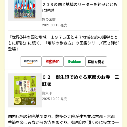
２０８の国と地域のリーダーを経歴ととも
に解説
旅の図鑑
2021.03.18 発売
『世界244の国と地域 １９７ヵ国と４７地域を旅の雑学とと
もに解説』に続く、「地球の歩き方」の図鑑シリーズ第２弾が
登場！
詳細を見る
０２ 御朱印でめぐる京都のお寺 三
訂版
御朱印
2025.10.09 発売
国内屈指の観光地であり、数多の寺院が建ち並ぶ古都・京都。
季節を楽しみながらお寺をめぐり、御朱印を頂くのに役立つ一