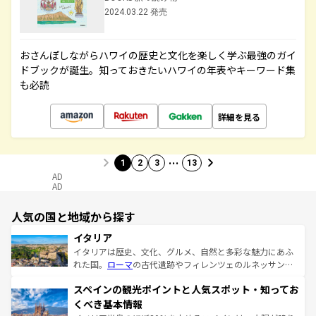
2024.03.22 発売
おさんぽしながらハワイの歴史と文化を楽しく学ぶ最強のガイ
ドブックが誕生。知っておきたいハワイの年表やキーワード集
も必読
詳細を見る
…
1
2
3
13
AD
AD
人気の国と地域から探す
イタリア
イタリアは歴史、文化、グルメ、自然と多彩な魅力にあふ
れた国。
ローマ
の古代遺跡やフィレンツェのルネッサンス
美術、ヴェネツィアの運河など、歴史あるスポットはもち
スペインの観光ポイントと人気スポット・知ってお
ろん、トスカーナの美しい田園風景やアマルフィ海岸の絶
景など、自然景観も見逃せない。観光の合間には、本場の
くべき基本情報
ピザやパスタなど、絶品のイタリア料理を堪能することも