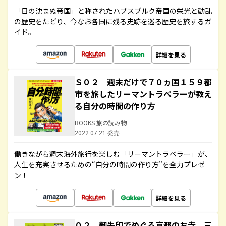
「日の沈まぬ帝国」と称されたハプスブルク帝国の栄光と動乱
の歴史をたどり、今なお各国に残る史跡を巡る歴史を旅するガ
イド。
詳細を見る
Ｓ０２ 週末だけで７０ヵ国１５９都
市を旅したリーマントラベラーが教え
る自分の時間の作り方
BOOKS 旅の読み物
2022.07.21 発売
働きながら週末海外旅行を楽しむ「リーマントラベラー」が、
人生を充実させるための“自分の時間の作り方”を全力プレゼ
ン！
詳細を見る
０２ 御朱印でめぐる京都のお寺 三