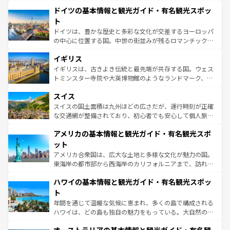
といった象徴的なスポットから、田舎町の古風な美しさま
せる。地方によって風土や気候が異なるスペインはその個
ドイツの基本情報と観光ガイド・有名観光スポッ
で、幅広い魅力が詰まっている。華麗な宮殿、歴史的な大
性で訪れる人を魅了する。 なお、新着のスペイン情報は
コ
聖堂、美しいビーチ、そして豊かな自然が、訪れる者を心
ト
ンテンツ一覧
を参照してほしい。
から魅了する。また、フランスは美食の国としても知ら
ドイツは、豊かな歴史と多彩な文化が交差するヨーロッパ
れ、フランス料理はユネスコ無形文化遺産にも登録されて
の中心に位置する国。中世の街並みが残るロマンチック街
いる。シャンパンの発祥地であるランス、プロヴァンスの
道から、未来を先取りするようなモダンな都市まで多様な
香り高いラベンダー畑など、多彩な楽しみ方が可能だ。さ
イギリス
顔を持つこの国は、どこを歩いても飽きることがない。ベ
らに、パリ以外の地域にも魅力が溢れており、どの街角に
ルリンの文化的活気、バイエルン州のアルプスの絶景、そ
イギリスは、古きよき伝統と最先端が共存する国。ウェス
も豊かな歴史と文化が息づいている。パリ以外の個性あふ
してライン川沿いのワイン畑といった風景は必見。ビール
トミンスター寺院や大英博物館のようなランドマーク、歴
れる地方に足を運ぶとそれぞれで全く異なる文化を体験で
とソーセージを味わいながら地元の人と過ごす楽しい時間
史ある大学都市、美しい丘陵地帯や牧歌的な風景など、エ
きるだろう。 なお、新着のフランス情報は
コンテンツ一覧
スイス
は、お酒好きな人にはぜひ体験してほしい。 なお、新着の
リアごとに異なる魅力がある。また、優雅なアフタヌーン
を参照してほしい。
ドイツ情報は
コンテンツ一覧
を参照してほしい。
ティー、ビール好きにはたまらない英国パブ、サッカー観
スイスの国土面積は九州ほどの広さだが、運行時刻が正確
戦など、本場だからこそできる体験も豊富。イギリスを旅
な交通網が整備されており、初心者でも安心して個人旅行
して楽しみつくそう。 なお、新着のイギリス情報は
コンテ
を楽しめる。日本同様に時刻表どおりの旅が可能だ。中世
アメリカの基本情報と観光ガイド・有名観光スポ
ンツ一覧
を参照してほしい。
の建物がそのまま残る町や、スイスならではのユニークな
博物館もあり、アルプス観光だけでなく町歩きも満喫する
ット
ことができる。国民の所得が高いため物価も高いが、旅行
アメリカ合衆国は、広大な土地と多様な文化が魅力の国。
者向けの交通パス提供のサービスもあり、うまく活用すれ
東海岸の都市部から西海岸のカリフォルニアまで、訪れる
ば市内交通費無料で観光を楽しむこともできる。 なお、新
場所ごとに異なる風景と体験が待っている。ニューヨーク
着のスイス情報は
コンテンツ一覧
を参照してほしい。
ハワイの基本情報と観光ガイド・有名観光スポッ
のような巨大都市は、観光、ショッピング、エンターテイ
ンメントが詰まった刺激的なスポットだ。一方、アメリカ
ト
西部には大自然が広がり、グランドキャニオンやイエロー
年間を通じて温暖な気候に恵まれ、多くの島で構成される
ストーン国立公園といった絶景が堪能できる。さらに、南
ハワイは、どの島も独自の魅力をもっている。大自然の神
部のニューオーリンズでは、音楽と美食が融合した独特の
秘を感じたいなら、火山が生み出した壮大な景観を誇るハ
文化が魅力。旅行者はアメリカの各地域で異なる魅力を楽