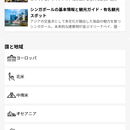
るはずだ。 なお、新着のベトナム情報は
コンテンツ一覧
を
は世界的に有名で、屋台から高級レストランまで味覚を刺
的なアートスポット、そして歴史と現代が融合した町並
参照してほしい。
シンガポールの基本情報と観光ガイド・有名観光
激する。気候は一年中温暖で、どの季節にも異なる楽しみ
み、どこを訪れても感動するはず。観光スポットが密集し
が待っている。親しみやすいタイの人々、仏教を中心とし
ており、効率よく見どころを回れるのも魅力。息をのむよ
スポット
た文化、そして多様な観光資源が、訪れる旅人を魅了し続
うな絶景から文化的な体験まで、香港を存分に楽しみ尽く
アジアの交差点として多文化が融合した独自の魅力を放つ
ける。 なお、新着のタイ情報は
コンテンツ一覧
を参照して
そう。 なお、新着の香港情報は
コンテンツ一覧
を参照して
シンガポール。未来的な建築物が並ぶマリーナベイ、歴史
ほしい。
ほしい。
と伝統を感じられるエスニックタウン、多数の緑豊かな公
園や自然保護区など、自然が調和した近代的な景観と文化
の多様性あふれるカラフルな町は、どこを歩いても新しい
国と地域
発見がある。さらに、治安のよさや充実した公共交通機関
も、旅行者にとっては魅力的なポイント。グルメも豊富
で、ホーカーズは地元の風情を楽しめる外せないスポット
ヨーロッパ
だ。訪れる人を飽きさせないシンガポールで、多様な魅力
を体感しよう。 なお、新着のシンガポール情報は
コンテン
ツ一覧
を参照してほしい。
北米
中南米
オセアニア