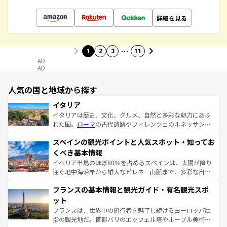
詳細を見る
…
1
2
3
11
AD
AD
人気の国と地域から探す
イタリア
イタリアは歴史、文化、グルメ、自然と多彩な魅力にあふ
れた国。
ローマ
の古代遺跡やフィレンツェのルネッサンス
美術、ヴェネツィアの運河など、歴史あるスポットはもち
スペインの観光ポイントと人気スポット・知ってお
ろん、トスカーナの美しい田園風景やアマルフィ海岸の絶
景など、自然景観も見逃せない。観光の合間には、本場の
くべき基本情報
ピザやパスタなど、絶品のイタリア料理を堪能することも
イベリア半島のほぼ80％を占めるスペインは、太陽が降り
できる。朝目覚めてから夜眠るまで、すべての瞬間を楽し
注ぐ地中海沿岸から雄大なピレネー山脈まで、多彩な自然
ませてくれるイタリアで、忘れられない旅をしてみよう！
と文化が詰まったヨーロッパ屈指の旅行先だ。多様な地域
なお、新着のイタリア情報は
コンテンツ一覧
を参照してほ
フランスの基本情報と観光ガイド・有名観光スポ
文化が根付くこの国では、情熱的なフラメンコ、熱気あふ
しい。
れる闘牛、そして美味しいタパスが生活の一部となってい
ット
る。首都マドリードの洗練された雰囲気や、バルセロナの
フランスは、世界中の旅行者を魅了し続けるヨーロッパ屈
アートに溢れた街角から、地方では古代ローマ遺跡や中世
指の観光地だ。首都パリのエッフェル塔やルーブル美術館
の城塞都市、穏やかなビーチリゾートまで多彩な表情を見