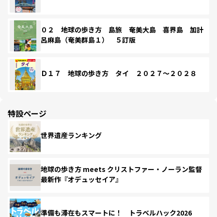
０２ 地球の歩き方 島旅 奄美大島 喜界島 加計
呂麻島（奄美群島１） ５訂版
Ｄ１７ 地球の歩き方 タイ ２０２７～２０２８
特設ページ
世界遺産ランキング
地球の歩き方 meets クリストファー・ノーラン監督
最新作『オデュッセイア』
準備も滞在もスマートに！ トラベルハック2026