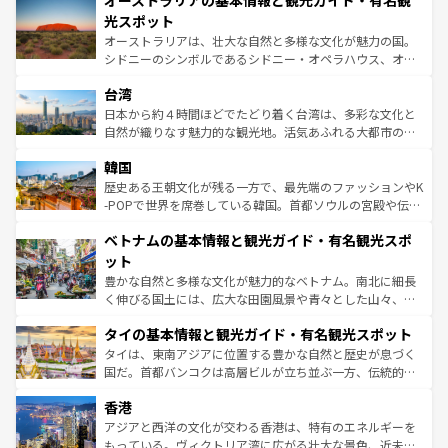
オーストラリアの基本情報と観光ガイド・有名観
ワイ島は見逃せない。また、定番の観光地といえばオアフ
しみながら、その多様性と豊かな歴史を感じることができ
島だが、静かな自然を求めるならマウイ島やカウアイ島が
光スポット
るだろう。車でのロードトリップや列車の旅も、アメリカ
おすすめ。エメラルドグリーンに輝く海をはじめ、豊かな
オーストラリアは、壮大な自然と多様な文化が魅力の国。
ならではの贅沢な旅のスタイルだ。 なお、新着のアメリカ
文化や歴史が息づいている。「アロハスピリット」と呼ば
シドニーのシンボルであるシドニー・オペラハウス、オー
情報は
コンテンツ一覧
を参照してほしい。
れるおもてなしの心で訪れる人々を迎えてくれるハワイの
ストラリア東海岸北部に広がる大サンゴ礁地帯グレートバ
人々、おいしいローカルフードやハワイアンミュージッ
台湾
リアリーフや大陸中央部にそびえるウルル（エアーズロッ
ク、伝統的なフラダンスなど、すべてがハワイの魅力を彩
ク）、タスマニアの美しい原生林やケアンズの熱帯雨林な
日本から約４時間ほどでたどり着く台湾は、多彩な文化と
っている。訪れるたびに新しい発見と感動が待っているハ
ど、見どころがたくさん。また、カフェやワイン、オージ
自然が織りなす魅力的な観光地。活気あふれる大都市の台
ワイを、存分に味わってほしい。 なお、新着のハワイ情報
ービーフなどの食文化も豊かで、美味しいものであふれて
北やノスタルジックな町並みが人気な九份（ジォウフェ
は
コンテンツ一覧
を参照してほしい。
韓国
いる。アクティビティも充実しており、サーフィンやダイ
ン）、静ひつな山岳地帯である台湾東部など、都市の喧騒
ビング、ハイキングなど、アウトドア好きにはたまらな
と山間の静けさが共存しており、訪れる人に新しい発見と
歴史ある王朝文化が残る一方で、最先端のファッションやK
い。オーストラリアの多彩な魅力を存分に味わいつくそ
驚きをもたらしてくれる。また、奥深い台湾の食文化も魅
-POPで世界を席巻している韓国。首都ソウルの宮殿や伝統
う。 なお、新着のオーストラリア情報は
コンテンツ一覧
を
力で、夜市などの屋台グルメから高級料理、ヘルシーで美
家屋が並ぶエリアでは韓国の歴史と文化に浸ることがで
参照してほしい。
ベトナムの基本情報と観光ガイド・有名観光スポ
容にもいいと評判のスイーツなど、バラエティ豊かな料理
き、地方に足を延ばせば四季折々の自然美を楽しむことが
が味わえる。 なお、新着の台湾情報は
コンテンツ一覧
を参
できる。そして、キムチや焼肉、絶品のストリートフード
ット
照してほしい。
まで、さまざまな韓国料理が待っている。夜には、韓国な
豊かな自然と多様な文化が魅力的なベトナム。南北に細長
らではのナイトライフも堪能できる。あたたかいホスピタ
く伸びる国土には、広大な田園風景や青々とした山々、世
リティに包まれながら、韓国の多彩な魅力を心ゆくまで味
界遺産に登録された壮大な自然景観が点在し、都市部では
わってみてほしい。 なお、新着の韓国情報は
コンテンツ一
タイの基本情報と観光ガイド・有名観光スポット
急速な発展と共に伝統が息づく。ハノイの古い町並みやホ
覧
を参照してほしい。
ーチミン市のフランス統治時代の建物も、独特の雰囲気を
タイは、東南アジアに位置する豊かな自然と歴史が息づく
醸し出している。また、バラエティの豊かさとおいしさで
国だ。首都バンコクは高層ビルが立ち並ぶ一方、伝統的な
世界中の食通を魅了してやまないベトナム料理も魅力のひ
寺院や市場がいたるところに点在し、古きよき文化と現代
香港
とつ。フォーやバインミー、ベトナムコーヒーなどは、ぜ
の活気が交差している。北部ではチェンマイなどの山岳地
ひ現地で味わいたい。どの地域を訪れてもあたたかい人々
帯で自然と触れ合い、南部ではプーケットやクラビの美し
アジアと西洋の文化が交わる香港は、特有のエネルギーを
が旅行者を迎えてくれるので、きっと忘れられない旅にな
いビーチでリゾート気分を楽しむことができる。タイ料理
もっている。ヴィクトリア湾に広がる壮大な景色、近未来