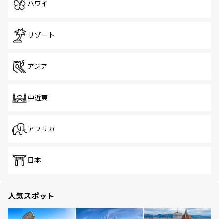
ハワイ
リゾート
アジア
中近東
アフリカ
日本
人気スポット