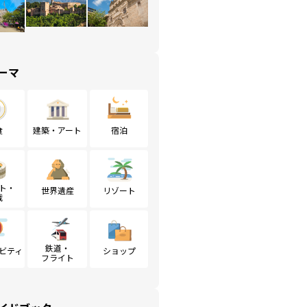
ーマ
食
建築・アート
宿泊
ト・
世界遺産
リゾート
戦
鉄道・
ビティ
ショップ
フライト