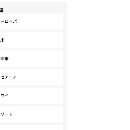
域
ヨーロッパ
北米
中南米
オセアニア
ハワイ
リゾート