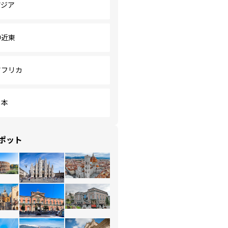
アジア
中近東
アフリカ
日本
ポット