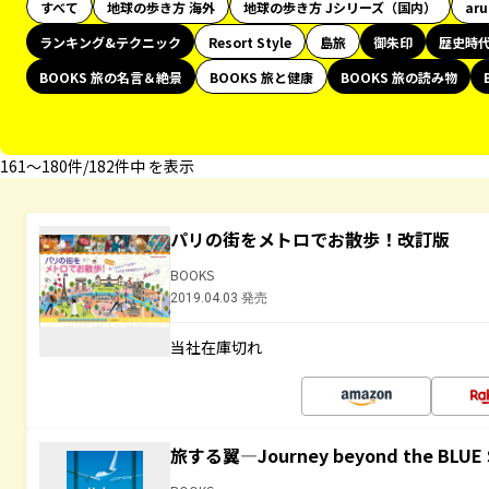
すべて
地球の歩き方 海外
地球の歩き方 Jシリーズ（国内）
ar
ランキング&テクニック
Resort Style
島旅
御朱印
歴史時
BOOKS 旅の名言＆絶景
BOOKS 旅と健康
BOOKS 旅の読み物
161〜180件/182件中 を表示
パリの街をメトロでお散歩！改訂版
BOOKS
2019.04.03 発売
当社在庫切れ
旅する翼―Journey beyond the BLUE 