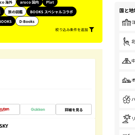
uco 海外
aruco 国内
Plat
国と地
代
旅の図鑑
BOOKS スペシャルコラボ
BOOKS
D-Books
絞り込み条件を追加
詳細を見る
SKY