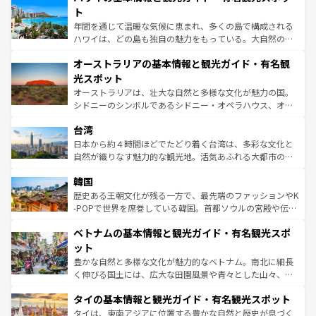
ンメントが詰まった刺激的なスポットだ。一方、アメリカ
ト
西部には大自然が広がり、グランドキャニオンやイエロー
年間を通じて温暖な気候に恵まれ、多くの島で構成される
ストーン国立公園といった絶景が堪能できる。さらに、南
ハワイは、どの島も独自の魅力をもっている。大自然の神
部のニューオーリンズでは、音楽と美食が融合した独特の
秘を感じたいなら、火山が生み出した壮大な景観を誇るハ
文化が魅力。旅行者はアメリカの各地域で異なる魅力を楽
オーストラリアの基本情報と観光ガイド・有名観
ワイ島は見逃せない。また、定番の観光地といえばオアフ
しみながら、その多様性と豊かな歴史を感じることができ
島だが、静かな自然を求めるならマウイ島やカウアイ島が
光スポット
るだろう。車でのロードトリップや列車の旅も、アメリカ
おすすめ。エメラルドグリーンに輝く海をはじめ、豊かな
オーストラリアは、壮大な自然と多様な文化が魅力の国。
ならではの贅沢な旅のスタイルだ。 なお、新着のアメリカ
文化や歴史が息づいている。「アロハスピリット」と呼ば
シドニーのシンボルであるシドニー・オペラハウス、オー
情報は
コンテンツ一覧
を参照してほしい。
れるおもてなしの心で訪れる人々を迎えてくれるハワイの
ストラリア東海岸北部に広がる大サンゴ礁地帯グレートバ
人々、おいしいローカルフードやハワイアンミュージッ
台湾
リアリーフや大陸中央部にそびえるウルル（エアーズロッ
ク、伝統的なフラダンスなど、すべてがハワイの魅力を彩
ク）、タスマニアの美しい原生林やケアンズの熱帯雨林な
日本から約４時間ほどでたどり着く台湾は、多彩な文化と
っている。訪れるたびに新しい発見と感動が待っているハ
ど、見どころがたくさん。また、カフェやワイン、オージ
自然が織りなす魅力的な観光地。活気あふれる大都市の台
ワイを、存分に味わってほしい。 なお、新着のハワイ情報
ービーフなどの食文化も豊かで、美味しいものであふれて
北やノスタルジックな町並みが人気な九份（ジォウフェ
は
コンテンツ一覧
を参照してほしい。
韓国
いる。アクティビティも充実しており、サーフィンやダイ
ン）、静ひつな山岳地帯である台湾東部など、都市の喧騒
ビング、ハイキングなど、アウトドア好きにはたまらな
と山間の静けさが共存しており、訪れる人に新しい発見と
歴史ある王朝文化が残る一方で、最先端のファッションやK
い。オーストラリアの多彩な魅力を存分に味わいつくそ
驚きをもたらしてくれる。また、奥深い台湾の食文化も魅
-POPで世界を席巻している韓国。首都ソウルの宮殿や伝統
う。 なお、新着のオーストラリア情報は
コンテンツ一覧
を
力で、夜市などの屋台グルメから高級料理、ヘルシーで美
家屋が並ぶエリアでは韓国の歴史と文化に浸ることがで
参照してほしい。
ベトナムの基本情報と観光ガイド・有名観光スポ
容にもいいと評判のスイーツなど、バラエティ豊かな料理
き、地方に足を延ばせば四季折々の自然美を楽しむことが
が味わえる。 なお、新着の台湾情報は
コンテンツ一覧
を参
できる。そして、キムチや焼肉、絶品のストリートフード
ット
照してほしい。
まで、さまざまな韓国料理が待っている。夜には、韓国な
豊かな自然と多様な文化が魅力的なベトナム。南北に細長
らではのナイトライフも堪能できる。あたたかいホスピタ
く伸びる国土には、広大な田園風景や青々とした山々、世
リティに包まれながら、韓国の多彩な魅力を心ゆくまで味
界遺産に登録された壮大な自然景観が点在し、都市部では
わってみてほしい。 なお、新着の韓国情報は
コンテンツ一
タイの基本情報と観光ガイド・有名観光スポット
急速な発展と共に伝統が息づく。ハノイの古い町並みやホ
覧
を参照してほしい。
ーチミン市のフランス統治時代の建物も、独特の雰囲気を
タイは、東南アジアに位置する豊かな自然と歴史が息づく