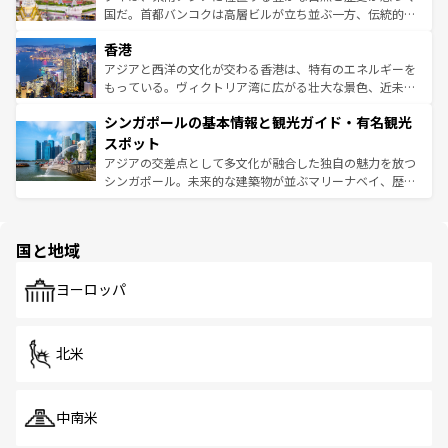
醸し出している。また、バラエティの豊かさとおいしさで
国だ。首都バンコクは高層ビルが立ち並ぶ一方、伝統的な
世界中の食通を魅了してやまないベトナム料理も魅力のひ
寺院や市場がいたるところに点在し、古きよき文化と現代
香港
とつ。フォーやバインミー、ベトナムコーヒーなどは、ぜ
の活気が交差している。北部ではチェンマイなどの山岳地
ひ現地で味わいたい。どの地域を訪れてもあたたかい人々
帯で自然と触れ合い、南部ではプーケットやクラビの美し
アジアと西洋の文化が交わる香港は、特有のエネルギーを
が旅行者を迎えてくれるので、きっと忘れられない旅にな
いビーチでリゾート気分を楽しむことができる。タイ料理
もっている。ヴィクトリア湾に広がる壮大な景色、近未来
るはずだ。 なお、新着のベトナム情報は
コンテンツ一覧
を
は世界的に有名で、屋台から高級レストランまで味覚を刺
的なアートスポット、そして歴史と現代が融合した町並
参照してほしい。
シンガポールの基本情報と観光ガイド・有名観光
激する。気候は一年中温暖で、どの季節にも異なる楽しみ
み、どこを訪れても感動するはず。観光スポットが密集し
が待っている。親しみやすいタイの人々、仏教を中心とし
ており、効率よく見どころを回れるのも魅力。息をのむよ
スポット
た文化、そして多様な観光資源が、訪れる旅人を魅了し続
うな絶景から文化的な体験まで、香港を存分に楽しみ尽く
アジアの交差点として多文化が融合した独自の魅力を放つ
ける。 なお、新着のタイ情報は
コンテンツ一覧
を参照して
そう。 なお、新着の香港情報は
コンテンツ一覧
を参照して
シンガポール。未来的な建築物が並ぶマリーナベイ、歴史
ほしい。
ほしい。
と伝統を感じられるエスニックタウン、多数の緑豊かな公
園や自然保護区など、自然が調和した近代的な景観と文化
の多様性あふれるカラフルな町は、どこを歩いても新しい
国と地域
発見がある。さらに、治安のよさや充実した公共交通機関
も、旅行者にとっては魅力的なポイント。グルメも豊富
で、ホーカーズは地元の風情を楽しめる外せないスポット
ヨーロッパ
だ。訪れる人を飽きさせないシンガポールで、多様な魅力
を体感しよう。 なお、新着のシンガポール情報は
コンテン
ツ一覧
を参照してほしい。
北米
中南米