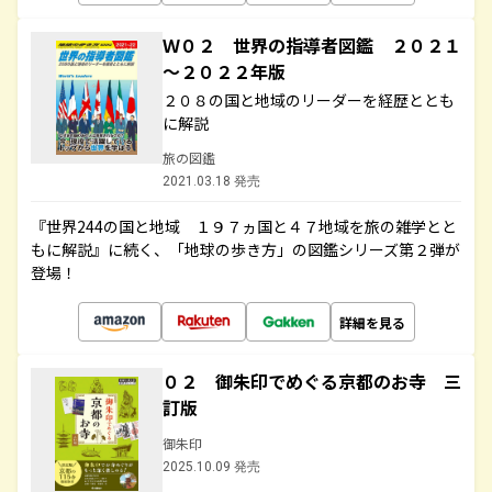
Ｗ０２ 世界の指導者図鑑 ２０２１
～２０２２年版
２０８の国と地域のリーダーを経歴ととも
に解説
旅の図鑑
2021.03.18 発売
『世界244の国と地域 １９７ヵ国と４７地域を旅の雑学とと
もに解説』に続く、「地球の歩き方」の図鑑シリーズ第２弾が
登場！
詳細を見る
０２ 御朱印でめぐる京都のお寺 三
訂版
御朱印
2025.10.09 発売