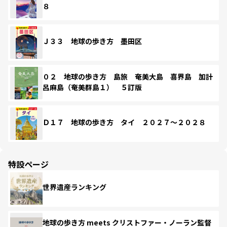
８
Ｊ３３ 地球の歩き方 墨田区
０２ 地球の歩き方 島旅 奄美大島 喜界島 加計
呂麻島（奄美群島１） ５訂版
Ｄ１７ 地球の歩き方 タイ ２０２７～２０２８
特設ページ
世界遺産ランキング
地球の歩き方 meets クリストファー・ノーラン監督