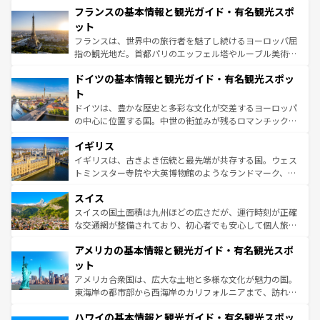
なお、新着のイタリア情報は
コンテンツ一覧
を参照してほ
フランスの基本情報と観光ガイド・有名観光スポ
文化が根付くこの国では、情熱的なフラメンコ、熱気あふ
しい。
れる闘牛、そして美味しいタパスが生活の一部となってい
ット
る。首都マドリードの洗練された雰囲気や、バルセロナの
フランスは、世界中の旅行者を魅了し続けるヨーロッパ屈
アートに溢れた街角から、地方では古代ローマ遺跡や中世
指の観光地だ。首都パリのエッフェル塔やルーブル美術館
の城塞都市、穏やかなビーチリゾートまで多彩な表情を見
といった象徴的なスポットから、田舎町の古風な美しさま
せる。地方によって風土や気候が異なるスペインはその個
ドイツの基本情報と観光ガイド・有名観光スポッ
で、幅広い魅力が詰まっている。華麗な宮殿、歴史的な大
性で訪れる人を魅了する。 なお、新着のスペイン情報は
コ
聖堂、美しいビーチ、そして豊かな自然が、訪れる者を心
ト
ンテンツ一覧
を参照してほしい。
から魅了する。また、フランスは美食の国としても知ら
ドイツは、豊かな歴史と多彩な文化が交差するヨーロッパ
れ、フランス料理はユネスコ無形文化遺産にも登録されて
の中心に位置する国。中世の街並みが残るロマンチック街
いる。シャンパンの発祥地であるランス、プロヴァンスの
道から、未来を先取りするようなモダンな都市まで多様な
香り高いラベンダー畑など、多彩な楽しみ方が可能だ。さ
イギリス
顔を持つこの国は、どこを歩いても飽きることがない。ベ
らに、パリ以外の地域にも魅力が溢れており、どの街角に
ルリンの文化的活気、バイエルン州のアルプスの絶景、そ
イギリスは、古きよき伝統と最先端が共存する国。ウェス
も豊かな歴史と文化が息づいている。パリ以外の個性あふ
してライン川沿いのワイン畑といった風景は必見。ビール
トミンスター寺院や大英博物館のようなランドマーク、歴
れる地方に足を運ぶとそれぞれで全く異なる文化を体験で
とソーセージを味わいながら地元の人と過ごす楽しい時間
史ある大学都市、美しい丘陵地帯や牧歌的な風景など、エ
きるだろう。 なお、新着のフランス情報は
コンテンツ一覧
スイス
は、お酒好きな人にはぜひ体験してほしい。 なお、新着の
リアごとに異なる魅力がある。また、優雅なアフタヌーン
を参照してほしい。
ドイツ情報は
コンテンツ一覧
を参照してほしい。
ティー、ビール好きにはたまらない英国パブ、サッカー観
スイスの国土面積は九州ほどの広さだが、運行時刻が正確
戦など、本場だからこそできる体験も豊富。イギリスを旅
な交通網が整備されており、初心者でも安心して個人旅行
して楽しみつくそう。 なお、新着のイギリス情報は
コンテ
を楽しめる。日本同様に時刻表どおりの旅が可能だ。中世
アメリカの基本情報と観光ガイド・有名観光スポ
ンツ一覧
を参照してほしい。
の建物がそのまま残る町や、スイスならではのユニークな
博物館もあり、アルプス観光だけでなく町歩きも満喫する
ット
ことができる。国民の所得が高いため物価も高いが、旅行
アメリカ合衆国は、広大な土地と多様な文化が魅力の国。
者向けの交通パス提供のサービスもあり、うまく活用すれ
東海岸の都市部から西海岸のカリフォルニアまで、訪れる
ば市内交通費無料で観光を楽しむこともできる。 なお、新
場所ごとに異なる風景と体験が待っている。ニューヨーク
着のスイス情報は
コンテンツ一覧
を参照してほしい。
ハワイの基本情報と観光ガイド・有名観光スポッ
のような巨大都市は、観光、ショッピング、エンターテイ