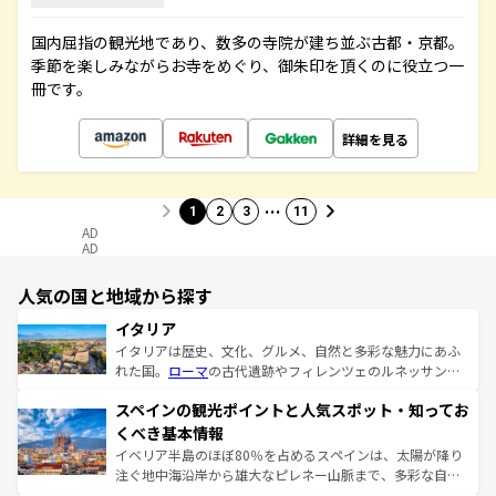
国内屈指の観光地であり、数多の寺院が建ち並ぶ古都・京都。
季節を楽しみながらお寺をめぐり、御朱印を頂くのに役立つ一
冊です。
詳細を見る
…
1
2
3
11
AD
AD
人気の国と地域から探す
イタリア
イタリアは歴史、文化、グルメ、自然と多彩な魅力にあふ
れた国。
ローマ
の古代遺跡やフィレンツェのルネッサンス
美術、ヴェネツィアの運河など、歴史あるスポットはもち
スペインの観光ポイントと人気スポット・知ってお
ろん、トスカーナの美しい田園風景やアマルフィ海岸の絶
景など、自然景観も見逃せない。観光の合間には、本場の
くべき基本情報
ピザやパスタなど、絶品のイタリア料理を堪能することも
イベリア半島のほぼ80％を占めるスペインは、太陽が降り
できる。朝目覚めてから夜眠るまで、すべての瞬間を楽し
注ぐ地中海沿岸から雄大なピレネー山脈まで、多彩な自然
ませてくれるイタリアで、忘れられない旅をしてみよう！
と文化が詰まったヨーロッパ屈指の旅行先だ。多様な地域