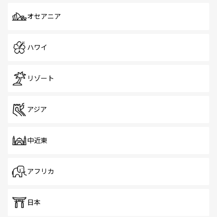
オセアニア
ハワイ
リゾート
アジア
中近東
アフリカ
日本