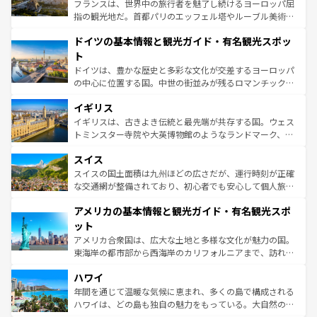
る。首都マドリードの洗練された雰囲気や、バルセロナの
フランスは、世界中の旅行者を魅了し続けるヨーロッパ屈
アートに溢れた街角から、地方では古代ローマ遺跡や中世
指の観光地だ。首都パリのエッフェル塔やルーブル美術館
の城塞都市、穏やかなビーチリゾートまで多彩な表情を見
といった象徴的なスポットから、田舎町の古風な美しさま
せる。地方によって風土や気候が異なるスペインはその個
ドイツの基本情報と観光ガイド・有名観光スポッ
で、幅広い魅力が詰まっている。華麗な宮殿、歴史的な大
性で訪れる人を魅了する。 なお、新着のスペイン情報は
コ
聖堂、美しいビーチ、そして豊かな自然が、訪れる者を心
ト
ンテンツ一覧
を参照してほしい。
から魅了する。また、フランスは美食の国としても知ら
ドイツは、豊かな歴史と多彩な文化が交差するヨーロッパ
れ、フランス料理はユネスコ無形文化遺産にも登録されて
の中心に位置する国。中世の街並みが残るロマンチック街
いる。シャンパンの発祥地であるランス、プロヴァンスの
道から、未来を先取りするようなモダンな都市まで多様な
香り高いラベンダー畑など、多彩な楽しみ方が可能だ。さ
イギリス
顔を持つこの国は、どこを歩いても飽きることがない。ベ
らに、パリ以外の地域にも魅力が溢れており、どの街角に
ルリンの文化的活気、バイエルン州のアルプスの絶景、そ
イギリスは、古きよき伝統と最先端が共存する国。ウェス
も豊かな歴史と文化が息づいている。パリ以外の個性あふ
してライン川沿いのワイン畑といった風景は必見。ビール
トミンスター寺院や大英博物館のようなランドマーク、歴
れる地方に足を運ぶとそれぞれで全く異なる文化を体験で
とソーセージを味わいながら地元の人と過ごす楽しい時間
史ある大学都市、美しい丘陵地帯や牧歌的な風景など、エ
きるだろう。 なお、新着のフランス情報は
コンテンツ一覧
スイス
は、お酒好きな人にはぜひ体験してほしい。 なお、新着の
リアごとに異なる魅力がある。また、優雅なアフタヌーン
を参照してほしい。
ドイツ情報は
コンテンツ一覧
を参照してほしい。
ティー、ビール好きにはたまらない英国パブ、サッカー観
スイスの国土面積は九州ほどの広さだが、運行時刻が正確
戦など、本場だからこそできる体験も豊富。イギリスを旅
な交通網が整備されており、初心者でも安心して個人旅行
して楽しみつくそう。 なお、新着のイギリス情報は
コンテ
を楽しめる。日本同様に時刻表どおりの旅が可能だ。中世
アメリカの基本情報と観光ガイド・有名観光スポ
ンツ一覧
を参照してほしい。
の建物がそのまま残る町や、スイスならではのユニークな
博物館もあり、アルプス観光だけでなく町歩きも満喫する
ット
ことができる。国民の所得が高いため物価も高いが、旅行
アメリカ合衆国は、広大な土地と多様な文化が魅力の国。
者向けの交通パス提供のサービスもあり、うまく活用すれ
東海岸の都市部から西海岸のカリフォルニアまで、訪れる
ば市内交通費無料で観光を楽しむこともできる。 なお、新
場所ごとに異なる風景と体験が待っている。ニューヨーク
着のスイス情報は
コンテンツ一覧
を参照してほしい。
ハワイ
のような巨大都市は、観光、ショッピング、エンターテイ
ンメントが詰まった刺激的なスポットだ。一方、アメリカ
年間を通じて温暖な気候に恵まれ、多くの島で構成される
西部には大自然が広がり、グランドキャニオンやイエロー
ハワイは、どの島も独自の魅力をもっている。大自然の神
ストーン国立公園といった絶景が堪能できる。さらに、南
秘を感じたいなら、火山が生み出した壮大な景観を誇るハ