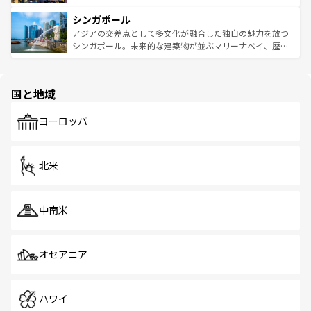
るはずだ。 なお、新着のベトナム情報は
コンテンツ一覧
を
は世界的に有名で、屋台から高級レストランまで味覚を刺
的なアートスポット、そして歴史と現代が融合した町並
参照してほしい。
シンガポール
激する。気候は一年中温暖で、どの季節にも異なる楽しみ
み、どこを訪れても感動するはず。観光スポットが密集し
が待っている。親しみやすいタイの人々、仏教を中心とし
ており、効率よく見どころを回れるのも魅力。息をのむよ
アジアの交差点として多文化が融合した独自の魅力を放つ
た文化、そして多様な観光資源が、訪れる旅人を魅了し続
うな絶景から文化的な体験まで、香港を存分に楽しみ尽く
シンガポール。未来的な建築物が並ぶマリーナベイ、歴史
ける。 なお、新着のタイ情報は
コンテンツ一覧
を参照して
そう。 なお、新着の香港情報は
コンテンツ一覧
を参照して
と伝統を感じられるエスニックタウン、多数の緑豊かな公
ほしい。
ほしい。
園や自然保護区など、自然が調和した近代的な景観と文化
の多様性あふれるカラフルな町は、どこを歩いても新しい
国と地域
発見がある。さらに、治安のよさや充実した公共交通機関
も、旅行者にとっては魅力的なポイント。グルメも豊富
で、ホーカーズは地元の風情を楽しめる外せないスポット
ヨーロッパ
だ。訪れる人を飽きさせないシンガポールで、多様な魅力
を体感しよう。 なお、新着のシンガポール情報は
コンテン
ツ一覧
を参照してほしい。
北米
中南米
オセアニア
ハワイ