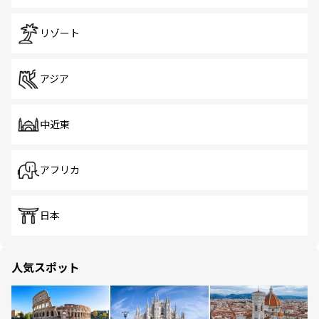
リゾート
アジア
中近東
アフリカ
日本
人気スポット