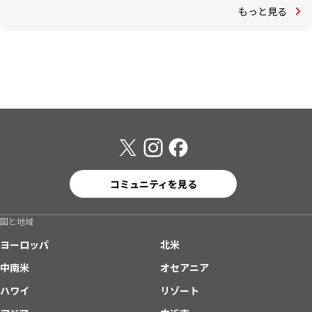
もっと見る
コミュニティを見る
国と地域
ヨーロッパ
北米
中南米
オセアニア
ハワイ
リゾート