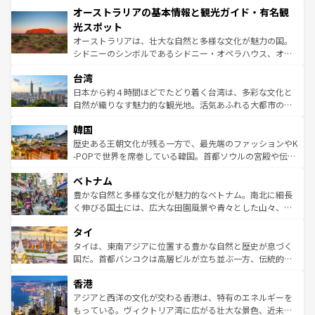
オーストラリアの基本情報と観光ガイド・有名観
部のニューオーリンズでは、音楽と美食が融合した独特の
ワイ島は見逃せない。また、定番の観光地といえばオアフ
文化が魅力。旅行者はアメリカの各地域で異なる魅力を楽
島だが、静かな自然を求めるならマウイ島やカウアイ島が
光スポット
しみながら、その多様性と豊かな歴史を感じることができ
おすすめ。エメラルドグリーンに輝く海をはじめ、豊かな
オーストラリアは、壮大な自然と多様な文化が魅力の国。
るだろう。車でのロードトリップや列車の旅も、アメリカ
文化や歴史が息づいている。「アロハスピリット」と呼ば
シドニーのシンボルであるシドニー・オペラハウス、オー
ならではの贅沢な旅のスタイルだ。 なお、新着のアメリカ
れるおもてなしの心で訪れる人々を迎えてくれるハワイの
ストラリア東海岸北部に広がる大サンゴ礁地帯グレートバ
情報は
コンテンツ一覧
を参照してほしい。
人々、おいしいローカルフードやハワイアンミュージッ
台湾
リアリーフや大陸中央部にそびえるウルル（エアーズロッ
ク、伝統的なフラダンスなど、すべてがハワイの魅力を彩
ク）、タスマニアの美しい原生林やケアンズの熱帯雨林な
日本から約４時間ほどでたどり着く台湾は、多彩な文化と
っている。訪れるたびに新しい発見と感動が待っているハ
ど、見どころがたくさん。また、カフェやワイン、オージ
自然が織りなす魅力的な観光地。活気あふれる大都市の台
ワイを、存分に味わってほしい。 なお、新着のハワイ情報
ービーフなどの食文化も豊かで、美味しいものであふれて
北やノスタルジックな町並みが人気な九份（ジォウフェ
は
コンテンツ一覧
を参照してほしい。
韓国
いる。アクティビティも充実しており、サーフィンやダイ
ン）、静ひつな山岳地帯である台湾東部など、都市の喧騒
ビング、ハイキングなど、アウトドア好きにはたまらな
と山間の静けさが共存しており、訪れる人に新しい発見と
歴史ある王朝文化が残る一方で、最先端のファッションやK
い。オーストラリアの多彩な魅力を存分に味わいつくそ
驚きをもたらしてくれる。また、奥深い台湾の食文化も魅
-POPで世界を席巻している韓国。首都ソウルの宮殿や伝統
う。 なお、新着のオーストラリア情報は
コンテンツ一覧
を
力で、夜市などの屋台グルメから高級料理、ヘルシーで美
家屋が並ぶエリアでは韓国の歴史と文化に浸ることがで
参照してほしい。
ベトナム
容にもいいと評判のスイーツなど、バラエティ豊かな料理
き、地方に足を延ばせば四季折々の自然美を楽しむことが
が味わえる。 なお、新着の台湾情報は
コンテンツ一覧
を参
できる。そして、キムチや焼肉、絶品のストリートフード
豊かな自然と多様な文化が魅力的なベトナム。南北に細長
照してほしい。
まで、さまざまな韓国料理が待っている。夜には、韓国な
く伸びる国土には、広大な田園風景や青々とした山々、世
らではのナイトライフも堪能できる。あたたかいホスピタ
界遺産に登録された壮大な自然景観が点在し、都市部では
タイ
リティに包まれながら、韓国の多彩な魅力を心ゆくまで味
急速な発展と共に伝統が息づく。ハノイの古い町並みやホ
わってみてほしい。 なお、新着の韓国情報は
コンテンツ一
ーチミン市のフランス統治時代の建物も、独特の雰囲気を
タイは、東南アジアに位置する豊かな自然と歴史が息づく
覧
を参照してほしい。
醸し出している。また、バラエティの豊かさとおいしさで
国だ。首都バンコクは高層ビルが立ち並ぶ一方、伝統的な
世界中の食通を魅了してやまないベトナム料理も魅力のひ
寺院や市場がいたるところに点在し、古きよき文化と現代
香港
とつ。フォーやバインミー、ベトナムコーヒーなどは、ぜ
の活気が交差している。北部ではチェンマイなどの山岳地
ひ現地で味わいたい。どの地域を訪れてもあたたかい人々
帯で自然と触れ合い、南部ではプーケットやクラビの美し
アジアと西洋の文化が交わる香港は、特有のエネルギーを
が旅行者を迎えてくれるので、きっと忘れられない旅にな
いビーチでリゾート気分を楽しむことができる。タイ料理
もっている。ヴィクトリア湾に広がる壮大な景色、近未来