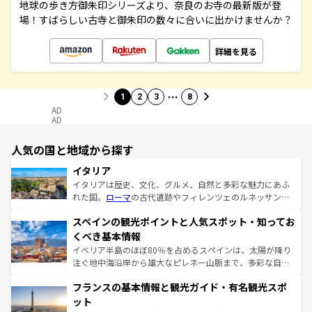
地球の歩き方御朱印シリーズより、奈良のお寺の最新版が登
場！すばらしい古寺と御朱印の数々に合いに出かけませんか？
詳細を見る
…
1
2
3
8
AD
AD
人気の国と地域から探す
イタリア
イタリアは歴史、文化、グルメ、自然と多彩な魅力にあふ
れた国。
ローマ
の古代遺跡やフィレンツェのルネッサンス
美術、ヴェネツィアの運河など、歴史あるスポットはもち
スペインの観光ポイントと人気スポット・知ってお
ろん、トスカーナの美しい田園風景やアマルフィ海岸の絶
景など、自然景観も見逃せない。観光の合間には、本場の
くべき基本情報
ピザやパスタなど、絶品のイタリア料理を堪能することも
イベリア半島のほぼ80％を占めるスペインは、太陽が降り
できる。朝目覚めてから夜眠るまで、すべての瞬間を楽し
注ぐ地中海沿岸から雄大なピレネー山脈まで、多彩な自然
ませてくれるイタリアで、忘れられない旅をしてみよう！
と文化が詰まったヨーロッパ屈指の旅行先だ。多様な地域
なお、新着のイタリア情報は
コンテンツ一覧
を参照してほ
フランスの基本情報と観光ガイド・有名観光スポ
文化が根付くこの国では、情熱的なフラメンコ、熱気あふ
しい。
れる闘牛、そして美味しいタパスが生活の一部となってい
ット