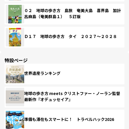
０２ 地球の歩き方 島旅 奄美大島 喜界島 加計
呂麻島（奄美群島１） ５訂版
Ｄ１７ 地球の歩き方 タイ ２０２７～２０２８
特設ページ
世界遺産ランキング
地球の歩き方 meets クリストファー・ノーラン監督
最新作『オデュッセイア』
準備も滞在もスマートに！ トラベルハック2026