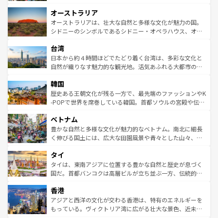
ストーン国立公園といった絶景が堪能できる。さらに、南
秘を感じたいなら、火山が生み出した壮大な景観を誇るハ
オーストラリア
部のニューオーリンズでは、音楽と美食が融合した独特の
ワイ島は見逃せない。また、定番の観光地といえばオアフ
文化が魅力。旅行者はアメリカの各地域で異なる魅力を楽
島だが、静かな自然を求めるならマウイ島やカウアイ島が
オーストラリアは、壮大な自然と多様な文化が魅力の国。
しみながら、その多様性と豊かな歴史を感じることができ
おすすめ。エメラルドグリーンに輝く海をはじめ、豊かな
シドニーのシンボルであるシドニー・オペラハウス、オー
るだろう。車でのロードトリップや列車の旅も、アメリカ
文化や歴史が息づいている。「アロハスピリット」と呼ば
ストラリア東海岸北部に広がる大サンゴ礁地帯グレートバ
ならではの贅沢な旅のスタイルだ。 なお、新着のアメリカ
台湾
れるおもてなしの心で訪れる人々を迎えてくれるハワイの
リアリーフや大陸中央部にそびえるウルル（エアーズロッ
情報は
コンテンツ一覧
を参照してほしい。
人々、おいしいローカルフードやハワイアンミュージッ
ク）、タスマニアの美しい原生林やケアンズの熱帯雨林な
日本から約４時間ほどでたどり着く台湾は、多彩な文化と
ク、伝統的なフラダンスなど、すべてがハワイの魅力を彩
ど、見どころがたくさん。また、カフェやワイン、オージ
自然が織りなす魅力的な観光地。活気あふれる大都市の台
っている。訪れるたびに新しい発見と感動が待っているハ
ービーフなどの食文化も豊かで、美味しいものであふれて
北やノスタルジックな町並みが人気な九份（ジォウフェ
ワイを、存分に味わってほしい。 なお、新着のハワイ情報
韓国
いる。アクティビティも充実しており、サーフィンやダイ
ン）、静ひつな山岳地帯である台湾東部など、都市の喧騒
は
コンテンツ一覧
を参照してほしい。
ビング、ハイキングなど、アウトドア好きにはたまらな
と山間の静けさが共存しており、訪れる人に新しい発見と
歴史ある王朝文化が残る一方で、最先端のファッションやK
い。オーストラリアの多彩な魅力を存分に味わいつくそ
驚きをもたらしてくれる。また、奥深い台湾の食文化も魅
-POPで世界を席巻している韓国。首都ソウルの宮殿や伝統
う。 なお、新着のオーストラリア情報は
コンテンツ一覧
を
力で、夜市などの屋台グルメから高級料理、ヘルシーで美
家屋が並ぶエリアでは韓国の歴史と文化に浸ることがで
参照してほしい。
ベトナム
容にもいいと評判のスイーツなど、バラエティ豊かな料理
き、地方に足を延ばせば四季折々の自然美を楽しむことが
が味わえる。 なお、新着の台湾情報は
コンテンツ一覧
を参
できる。そして、キムチや焼肉、絶品のストリートフード
豊かな自然と多様な文化が魅力的なベトナム。南北に細長
照してほしい。
まで、さまざまな韓国料理が待っている。夜には、韓国な
く伸びる国土には、広大な田園風景や青々とした山々、世
らではのナイトライフも堪能できる。あたたかいホスピタ
界遺産に登録された壮大な自然景観が点在し、都市部では
タイ
リティに包まれながら、韓国の多彩な魅力を心ゆくまで味
急速な発展と共に伝統が息づく。ハノイの古い町並みやホ
わってみてほしい。 なお、新着の韓国情報は
コンテンツ一
ーチミン市のフランス統治時代の建物も、独特の雰囲気を
タイは、東南アジアに位置する豊かな自然と歴史が息づく
覧
を参照してほしい。
醸し出している。また、バラエティの豊かさとおいしさで
国だ。首都バンコクは高層ビルが立ち並ぶ一方、伝統的な
世界中の食通を魅了してやまないベトナム料理も魅力のひ
寺院や市場がいたるところに点在し、古きよき文化と現代
香港
とつ。フォーやバインミー、ベトナムコーヒーなどは、ぜ
の活気が交差している。北部ではチェンマイなどの山岳地
ひ現地で味わいたい。どの地域を訪れてもあたたかい人々
帯で自然と触れ合い、南部ではプーケットやクラビの美し
アジアと西洋の文化が交わる香港は、特有のエネルギーを
が旅行者を迎えてくれるので、きっと忘れられない旅にな
いビーチでリゾート気分を楽しむことができる。タイ料理
もっている。ヴィクトリア湾に広がる壮大な景色、近未来
るはずだ。 なお、新着のベトナム情報は
コンテンツ一覧
を
は世界的に有名で、屋台から高級レストランまで味覚を刺
的なアートスポット、そして歴史と現代が融合した町並