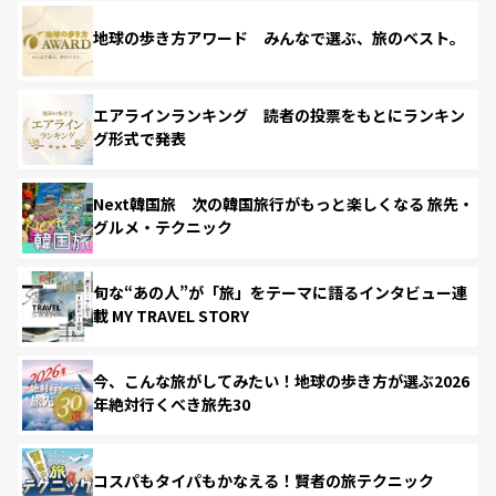
地球の歩き方アワード みんなで選ぶ、旅のベスト。
エアラインランキング 読者の投票をもとにランキン
グ形式で発表
Next韓国旅 次の韓国旅行がもっと楽しくなる 旅先・
グルメ・テクニック
旬な“あの人”が「旅」をテーマに語るインタビュー連
載 MY TRAVEL STORY
今、こんな旅がしてみたい！地球の歩き方が選ぶ2026
年絶対行くべき旅先30
コスパもタイパもかなえる！賢者の旅テクニック