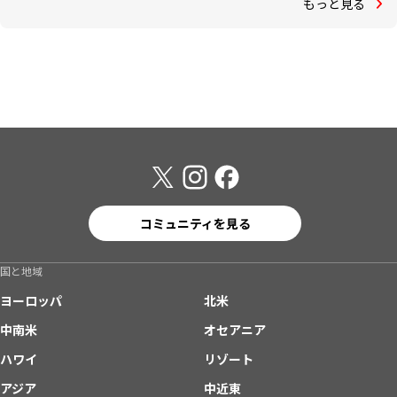
もっと見る
コミュニティを見る
国と地域
ヨーロッパ
北米
中南米
オセアニア
ハワイ
リゾート
アジア
中近東