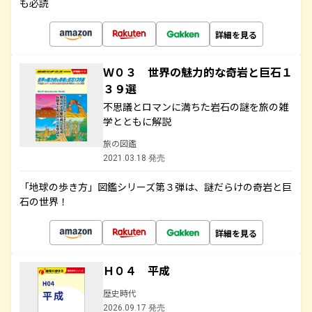
も必読
詳細を見る
Ｗ０３ 世界の魅力的な奇岩と巨石１
３９選
不思議とロマンに満ちた岩石の謎を旅の雑
学とともに解説
旅の図鑑
2021.03.18 発売
「地球の歩き方」図鑑シリーズ第３弾は、謎だらけの奇岩と巨
石の世界！
詳細を見る
Ｈ０４ 平成
歴史時代
2026.09.17 発売