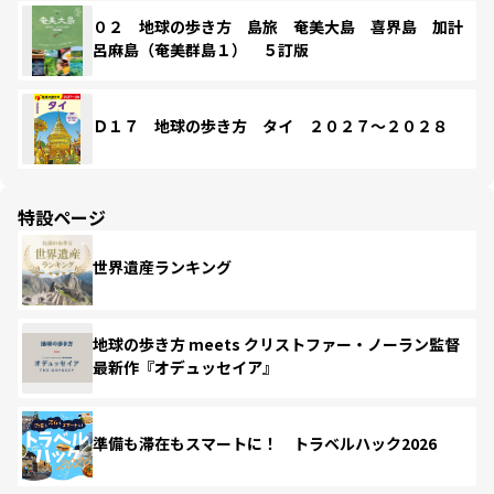
０２ 地球の歩き方 島旅 奄美大島 喜界島 加計
呂麻島（奄美群島１） ５訂版
Ｄ１７ 地球の歩き方 タイ ２０２７～２０２８
特設ページ
世界遺産ランキング
地球の歩き方 meets クリストファー・ノーラン監督
最新作『オデュッセイア』
準備も滞在もスマートに！ トラベルハック2026