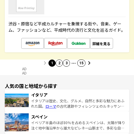
渋谷・原宿など平成カルチャーを象徴する街や、音楽、ゲー
ム、ファッションなど、平成時代の流行と文化を巡るガイド。
詳細を見る
…
1
2
3
15
AD
AD
人気の国と地域から探す
イタリア
イタリアは歴史、文化、グルメ、自然と多彩な魅力にあふ
れた国。
ローマ
の古代遺跡やフィレンツェのルネッサンス
美術、ヴェネツィアの運河など、歴史あるスポットはもち
スペイン
ろん、トスカーナの美しい田園風景やアマルフィ海岸の絶
景など、自然景観も見逃せない。観光の合間には、本場の
イベリア半島のほぼ80％を占めるスペインは、太陽が降り
ピザやパスタなど、絶品のイタリア料理を堪能することも
注ぐ地中海沿岸から雄大なピレネー山脈まで、多彩な自然
できる。朝目覚めてから夜眠るまで、すべての瞬間を楽し
と文化が詰まったヨーロッパ屈指の旅行先だ。多様な地域