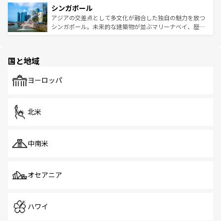
参照してほしい。
シンガポール
激する。気候は一年中温暖で、どの季節にも異なる楽しみ
み、どこを訪れても感動するはず。観光スポットが密集し
が待っている。親しみやすいタイの人々、仏教を中心とし
ており、効率よく見どころを回れるのも魅力。息をのむよ
アジアの交差点として多文化が融合した独自の魅力を放つ
た文化、そして多様な観光資源が、訪れる旅人を魅了し続
うな絶景から文化的な体験まで、香港を存分に楽しみ尽く
シンガポール。未来的な建築物が並ぶマリーナベイ、歴史
ける。 なお、新着のタイ情報は
コンテンツ一覧
を参照して
そう。 なお、新着の香港情報は
コンテンツ一覧
を参照して
と伝統を感じられるエスニックタウン、多数の緑豊かな公
ほしい。
ほしい。
園や自然保護区など、自然が調和した近代的な景観と文化
の多様性あふれるカラフルな町は、どこを歩いても新しい
国と地域
発見がある。さらに、治安のよさや充実した公共交通機関
も、旅行者にとっては魅力的なポイント。グルメも豊富
で、ホーカーズは地元の風情を楽しめる外せないスポット
ヨーロッパ
だ。訪れる人を飽きさせないシンガポールで、多様な魅力
を体感しよう。 なお、新着のシンガポール情報は
コンテン
ツ一覧
を参照してほしい。
北米
中南米
オセアニア
ハワイ