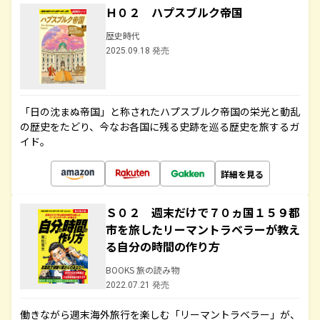
Ｈ０２ ハプスブルク帝国
歴史時代
2025.09.18 発売
「日の沈まぬ帝国」と称されたハプスブルク帝国の栄光と動乱
の歴史をたどり、今なお各国に残る史跡を巡る歴史を旅するガ
イド。
詳細を見る
Ｓ０２ 週末だけで７０ヵ国１５９都
市を旅したリーマントラベラーが教え
る自分の時間の作り方
BOOKS 旅の読み物
2022.07.21 発売
働きながら週末海外旅行を楽しむ「リーマントラベラー」が、