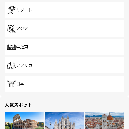
リゾート
アジア
中近東
アフリカ
日本
人気スポット