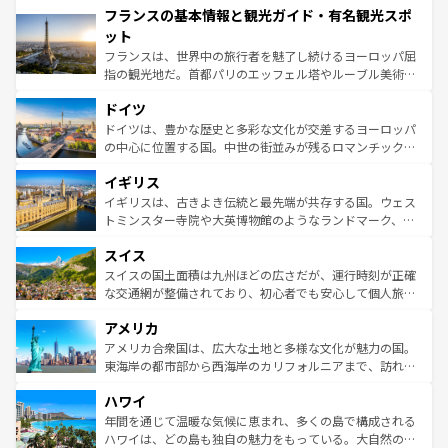
フランスの基本情報と観光ガイド・有名観光スポ
ませてくれるイタリアで、忘れられない旅をしてみよう！
文化が根付くこの国では、情熱的なフラメンコ、熱気あふ
なお、新着のイタリア情報は
コンテンツ一覧
を参照してほ
れる闘牛、そして美味しいタパスが生活の一部となってい
ット
しい。
る。首都マドリードの洗練された雰囲気や、バルセロナの
フランスは、世界中の旅行者を魅了し続けるヨーロッパ屈
アートに溢れた街角から、地方では古代ローマ遺跡や中世
指の観光地だ。首都パリのエッフェル塔やルーブル美術館
の城塞都市、穏やかなビーチリゾートまで多彩な表情を見
といった象徴的なスポットから、田舎町の古風な美しさま
せる。地方によって風土や気候が異なるスペインはその個
ドイツ
で、幅広い魅力が詰まっている。華麗な宮殿、歴史的な大
性で訪れる人を魅了する。 なお、新着のスペイン情報は
コ
聖堂、美しいビーチ、そして豊かな自然が、訪れる者を心
ドイツは、豊かな歴史と多彩な文化が交差するヨーロッパ
ンテンツ一覧
を参照してほしい。
から魅了する。また、フランスは美食の国としても知ら
の中心に位置する国。中世の街並みが残るロマンチック街
れ、フランス料理はユネスコ無形文化遺産にも登録されて
道から、未来を先取りするようなモダンな都市まで多様な
イギリス
いる。シャンパンの発祥地であるランス、プロヴァンスの
顔を持つこの国は、どこを歩いても飽きることがない。ベ
香り高いラベンダー畑など、多彩な楽しみ方が可能だ。さ
ルリンの文化的活気、バイエルン州のアルプスの絶景、そ
イギリスは、古きよき伝統と最先端が共存する国。ウェス
らに、パリ以外の地域にも魅力が溢れており、どの街角に
してライン川沿いのワイン畑といった風景は必見。ビール
トミンスター寺院や大英博物館のようなランドマーク、歴
も豊かな歴史と文化が息づいている。パリ以外の個性あふ
とソーセージを味わいながら地元の人と過ごす楽しい時間
史ある大学都市、美しい丘陵地帯や牧歌的な風景など、エ
れる地方に足を運ぶとそれぞれで全く異なる文化を体験で
スイス
は、お酒好きな人にはぜひ体験してほしい。 なお、新着の
リアごとに異なる魅力がある。また、優雅なアフタヌーン
きるだろう。 なお、新着のフランス情報は
コンテンツ一覧
ドイツ情報は
コンテンツ一覧
を参照してほしい。
ティー、ビール好きにはたまらない英国パブ、サッカー観
スイスの国土面積は九州ほどの広さだが、運行時刻が正確
を参照してほしい。
戦など、本場だからこそできる体験も豊富。イギリスを旅
な交通網が整備されており、初心者でも安心して個人旅行
して楽しみつくそう。 なお、新着のイギリス情報は
コンテ
を楽しめる。日本同様に時刻表どおりの旅が可能だ。中世
アメリカ
ンツ一覧
を参照してほしい。
の建物がそのまま残る町や、スイスならではのユニークな
博物館もあり、アルプス観光だけでなく町歩きも満喫する
アメリカ合衆国は、広大な土地と多様な文化が魅力の国。
ことができる。国民の所得が高いため物価も高いが、旅行
東海岸の都市部から西海岸のカリフォルニアまで、訪れる
者向けの交通パス提供のサービスもあり、うまく活用すれ
場所ごとに異なる風景と体験が待っている。ニューヨーク
ハワイ
ば市内交通費無料で観光を楽しむこともできる。 なお、新
のような巨大都市は、観光、ショッピング、エンターテイ
着のスイス情報は
コンテンツ一覧
を参照してほしい。
ンメントが詰まった刺激的なスポットだ。一方、アメリカ
年間を通じて温暖な気候に恵まれ、多くの島で構成される
西部には大自然が広がり、グランドキャニオンやイエロー
ハワイは、どの島も独自の魅力をもっている。大自然の神