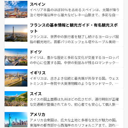
スペイン
ろん、トスカーナの美しい田園風景やアマルフィ海岸の絶
景など、自然景観も見逃せない。観光の合間には、本場の
イベリア半島のほぼ80％を占めるスペインは、太陽が降り
ピザやパスタなど、絶品のイタリア料理を堪能することも
注ぐ地中海沿岸から雄大なピレネー山脈まで、多彩な自然
できる。朝目覚めてから夜眠るまで、すべての瞬間を楽し
と文化が詰まったヨーロッパ屈指の旅行先だ。多様な地域
フランスの基本情報と観光ガイド・有名観光スポ
ませてくれるイタリアで、忘れられない旅をしてみよう！
文化が根付くこの国では、情熱的なフラメンコ、熱気あふ
なお、新着のイタリア情報は
コンテンツ一覧
を参照してほ
れる闘牛、そして美味しいタパスが生活の一部となってい
ット
しい。
る。首都マドリードの洗練された雰囲気や、バルセロナの
フランスは、世界中の旅行者を魅了し続けるヨーロッパ屈
アートに溢れた街角から、地方では古代ローマ遺跡や中世
指の観光地だ。首都パリのエッフェル塔やルーブル美術館
の城塞都市、穏やかなビーチリゾートまで多彩な表情を見
といった象徴的なスポットから、田舎町の古風な美しさま
せる。地方によって風土や気候が異なるスペインはその個
ドイツ
で、幅広い魅力が詰まっている。華麗な宮殿、歴史的な大
性で訪れる人を魅了する。 なお、新着のスペイン情報は
コ
聖堂、美しいビーチ、そして豊かな自然が、訪れる者を心
ドイツは、豊かな歴史と多彩な文化が交差するヨーロッパ
ンテンツ一覧
を参照してほしい。
から魅了する。また、フランスは美食の国としても知ら
の中心に位置する国。中世の街並みが残るロマンチック街
れ、フランス料理はユネスコ無形文化遺産にも登録されて
道から、未来を先取りするようなモダンな都市まで多様な
イギリス
いる。シャンパンの発祥地であるランス、プロヴァンスの
顔を持つこの国は、どこを歩いても飽きることがない。ベ
香り高いラベンダー畑など、多彩な楽しみ方が可能だ。さ
ルリンの文化的活気、バイエルン州のアルプスの絶景、そ
イギリスは、古きよき伝統と最先端が共存する国。ウェス
らに、パリ以外の地域にも魅力が溢れており、どの街角に
してライン川沿いのワイン畑といった風景は必見。ビール
トミンスター寺院や大英博物館のようなランドマーク、歴
も豊かな歴史と文化が息づいている。パリ以外の個性あふ
とソーセージを味わいながら地元の人と過ごす楽しい時間
史ある大学都市、美しい丘陵地帯や牧歌的な風景など、エ
れる地方に足を運ぶとそれぞれで全く異なる文化を体験で
スイス
は、お酒好きな人にはぜひ体験してほしい。 なお、新着の
リアごとに異なる魅力がある。また、優雅なアフタヌーン
きるだろう。 なお、新着のフランス情報は
コンテンツ一覧
ドイツ情報は
コンテンツ一覧
を参照してほしい。
ティー、ビール好きにはたまらない英国パブ、サッカー観
スイスの国土面積は九州ほどの広さだが、運行時刻が正確
を参照してほしい。
戦など、本場だからこそできる体験も豊富。イギリスを旅
な交通網が整備されており、初心者でも安心して個人旅行
して楽しみつくそう。 なお、新着のイギリス情報は
コンテ
を楽しめる。日本同様に時刻表どおりの旅が可能だ。中世
アメリカ
ンツ一覧
を参照してほしい。
の建物がそのまま残る町や、スイスならではのユニークな
博物館もあり、アルプス観光だけでなく町歩きも満喫する
アメリカ合衆国は、広大な土地と多様な文化が魅力の国。
ことができる。国民の所得が高いため物価も高いが、旅行
東海岸の都市部から西海岸のカリフォルニアまで、訪れる