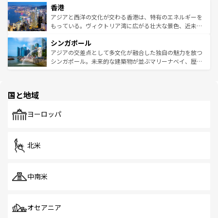
香港
とつ。フォーやバインミー、ベトナムコーヒーなどは、ぜ
の活気が交差している。北部ではチェンマイなどの山岳地
ひ現地で味わいたい。どの地域を訪れてもあたたかい人々
帯で自然と触れ合い、南部ではプーケットやクラビの美し
アジアと西洋の文化が交わる香港は、特有のエネルギーを
が旅行者を迎えてくれるので、きっと忘れられない旅にな
いビーチでリゾート気分を楽しむことができる。タイ料理
もっている。ヴィクトリア湾に広がる壮大な景色、近未来
るはずだ。 なお、新着のベトナム情報は
コンテンツ一覧
を
は世界的に有名で、屋台から高級レストランまで味覚を刺
的なアートスポット、そして歴史と現代が融合した町並
参照してほしい。
シンガポール
激する。気候は一年中温暖で、どの季節にも異なる楽しみ
み、どこを訪れても感動するはず。観光スポットが密集し
が待っている。親しみやすいタイの人々、仏教を中心とし
ており、効率よく見どころを回れるのも魅力。息をのむよ
アジアの交差点として多文化が融合した独自の魅力を放つ
た文化、そして多様な観光資源が、訪れる旅人を魅了し続
うな絶景から文化的な体験まで、香港を存分に楽しみ尽く
シンガポール。未来的な建築物が並ぶマリーナベイ、歴史
ける。 なお、新着のタイ情報は
コンテンツ一覧
を参照して
そう。 なお、新着の香港情報は
コンテンツ一覧
を参照して
と伝統を感じられるエスニックタウン、多数の緑豊かな公
ほしい。
ほしい。
園や自然保護区など、自然が調和した近代的な景観と文化
の多様性あふれるカラフルな町は、どこを歩いても新しい
国と地域
発見がある。さらに、治安のよさや充実した公共交通機関
も、旅行者にとっては魅力的なポイント。グルメも豊富
で、ホーカーズは地元の風情を楽しめる外せないスポット
ヨーロッパ
だ。訪れる人を飽きさせないシンガポールで、多様な魅力
を体感しよう。 なお、新着のシンガポール情報は
コンテン
ツ一覧
を参照してほしい。
北米
中南米
オセアニア