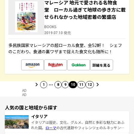
マレーシア 地元で愛される名物食
堂 ローカル過ぎて地球の歩き方に載
せられなかった地域密着の繁盛店
BOOKS
2019.07.10 発売
多民族国家マレーシアの超ローカル食堂、全52軒！ シェフ
のこだわり、食通の裏ワザまで捉えた食文化も随所に！
詳細を見る
…
1
8
9
10
11
12
AD
AD
人気の国と地域から探す
イタリア
イタリアは歴史、文化、グルメ、自然と多彩な魅力にあふ
れた国。
ローマ
の古代遺跡やフィレンツェのルネッサンス
美術、ヴェネツィアの運河など、歴史あるスポットはもち