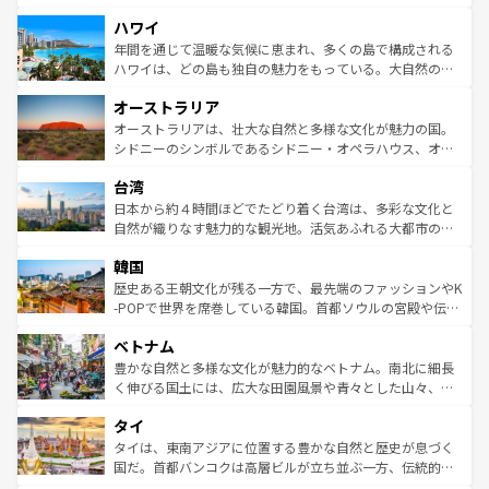
者向けの交通パス提供のサービスもあり、うまく活用すれ
場所ごとに異なる風景と体験が待っている。ニューヨーク
ハワイ
ば市内交通費無料で観光を楽しむこともできる。 なお、新
のような巨大都市は、観光、ショッピング、エンターテイ
着のスイス情報は
コンテンツ一覧
を参照してほしい。
ンメントが詰まった刺激的なスポットだ。一方、アメリカ
年間を通じて温暖な気候に恵まれ、多くの島で構成される
西部には大自然が広がり、グランドキャニオンやイエロー
ハワイは、どの島も独自の魅力をもっている。大自然の神
ストーン国立公園といった絶景が堪能できる。さらに、南
秘を感じたいなら、火山が生み出した壮大な景観を誇るハ
オーストラリア
部のニューオーリンズでは、音楽と美食が融合した独特の
ワイ島は見逃せない。また、定番の観光地といえばオアフ
文化が魅力。旅行者はアメリカの各地域で異なる魅力を楽
島だが、静かな自然を求めるならマウイ島やカウアイ島が
オーストラリアは、壮大な自然と多様な文化が魅力の国。
しみながら、その多様性と豊かな歴史を感じることができ
おすすめ。エメラルドグリーンに輝く海をはじめ、豊かな
シドニーのシンボルであるシドニー・オペラハウス、オー
るだろう。車でのロードトリップや列車の旅も、アメリカ
文化や歴史が息づいている。「アロハスピリット」と呼ば
ストラリア東海岸北部に広がる大サンゴ礁地帯グレートバ
ならではの贅沢な旅のスタイルだ。 なお、新着のアメリカ
台湾
れるおもてなしの心で訪れる人々を迎えてくれるハワイの
リアリーフや大陸中央部にそびえるウルル（エアーズロッ
情報は
コンテンツ一覧
を参照してほしい。
人々、おいしいローカルフードやハワイアンミュージッ
ク）、タスマニアの美しい原生林やケアンズの熱帯雨林な
日本から約４時間ほどでたどり着く台湾は、多彩な文化と
ク、伝統的なフラダンスなど、すべてがハワイの魅力を彩
ど、見どころがたくさん。また、カフェやワイン、オージ
自然が織りなす魅力的な観光地。活気あふれる大都市の台
っている。訪れるたびに新しい発見と感動が待っているハ
ービーフなどの食文化も豊かで、美味しいものであふれて
北やノスタルジックな町並みが人気な九份（ジォウフェ
ワイを、存分に味わってほしい。 なお、新着のハワイ情報
韓国
いる。アクティビティも充実しており、サーフィンやダイ
ン）、静ひつな山岳地帯である台湾東部など、都市の喧騒
は
コンテンツ一覧
を参照してほしい。
ビング、ハイキングなど、アウトドア好きにはたまらな
と山間の静けさが共存しており、訪れる人に新しい発見と
歴史ある王朝文化が残る一方で、最先端のファッションやK
い。オーストラリアの多彩な魅力を存分に味わいつくそ
驚きをもたらしてくれる。また、奥深い台湾の食文化も魅
-POPで世界を席巻している韓国。首都ソウルの宮殿や伝統
う。 なお、新着のオーストラリア情報は
コンテンツ一覧
を
力で、夜市などの屋台グルメから高級料理、ヘルシーで美
家屋が並ぶエリアでは韓国の歴史と文化に浸ることがで
参照してほしい。
ベトナム
容にもいいと評判のスイーツなど、バラエティ豊かな料理
き、地方に足を延ばせば四季折々の自然美を楽しむことが
が味わえる。 なお、新着の台湾情報は
コンテンツ一覧
を参
できる。そして、キムチや焼肉、絶品のストリートフード
豊かな自然と多様な文化が魅力的なベトナム。南北に細長
照してほしい。
まで、さまざまな韓国料理が待っている。夜には、韓国な
く伸びる国土には、広大な田園風景や青々とした山々、世
らではのナイトライフも堪能できる。あたたかいホスピタ
界遺産に登録された壮大な自然景観が点在し、都市部では
タイ
リティに包まれながら、韓国の多彩な魅力を心ゆくまで味
急速な発展と共に伝統が息づく。ハノイの古い町並みやホ
わってみてほしい。 なお、新着の韓国情報は
コンテンツ一
ーチミン市のフランス統治時代の建物も、独特の雰囲気を
タイは、東南アジアに位置する豊かな自然と歴史が息づく
覧
を参照してほしい。
醸し出している。また、バラエティの豊かさとおいしさで
国だ。首都バンコクは高層ビルが立ち並ぶ一方、伝統的な
世界中の食通を魅了してやまないベトナム料理も魅力のひ
寺院や市場がいたるところに点在し、古きよき文化と現代