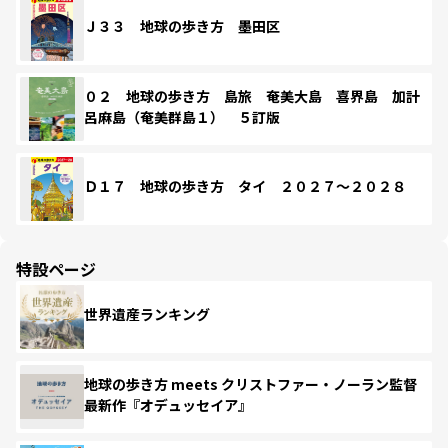
Ｊ３３ 地球の歩き方 墨田区
０２ 地球の歩き方 島旅 奄美大島 喜界島 加計
呂麻島（奄美群島１） ５訂版
Ｄ１７ 地球の歩き方 タイ ２０２７～２０２８
特設ページ
世界遺産ランキング
地球の歩き方 meets クリストファー・ノーラン監督
最新作『オデュッセイア』