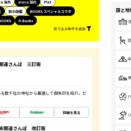
co 海外
aruco 国内
Plat
国と地
代
旅の図鑑
BOOKS スペシャルコラボ
BOOKS
D-Books
絞り込み条件を追加
開運さんぽ 三訂版
ある数千社の神社から厳選して御朱印を紹介。ビ
詳細を見る
末開運さんぽ 改訂版