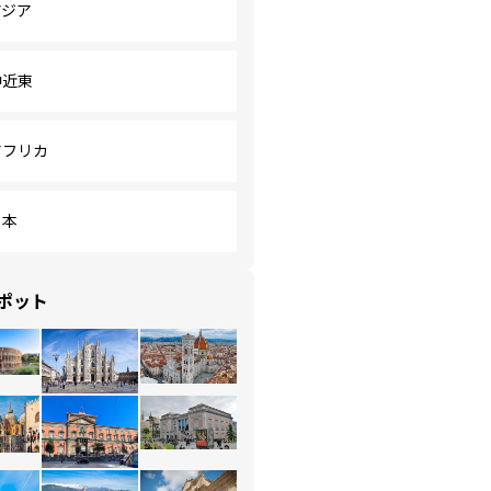
アジア
中近東
アフリカ
日本
ポット