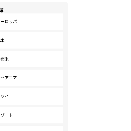
域
ヨーロッパ
北米
中南米
オセアニア
ハワイ
リゾート