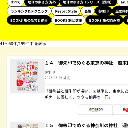
すべて
地球の歩き方 海外
地球の歩き方 Jシリーズ（国内）
aru
ランキング&テクニック
Resort Style
島旅
御朱印
歴史時
BOOKS 旅の名言＆絶景
BOOKS 旅と健康
BOOKS 旅の読み物
41〜60件/199件中 を表示
１４ 御朱印でめぐる東京の神社 週末
御朱印
2025.05.26 発売
「御利益と御朱印が凄い」を基準に、東京に
ギナーに優しく、ツウも納得の一冊。
１５ 御朱印でめぐる神奈川の神社 週