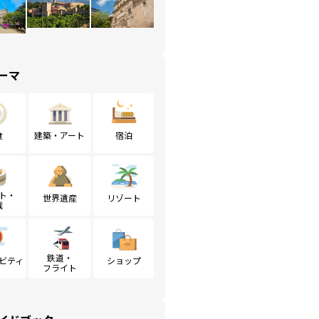
ーマ
食
建築・アート
宿泊
ト・
世界遺産
リゾート
戦
鉄道・
ビティ
ショップ
フライト