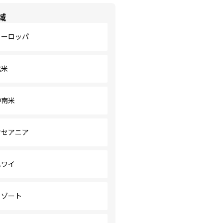
域
ヨーロッパ
北米
中南米
オセアニア
ハワイ
リゾート