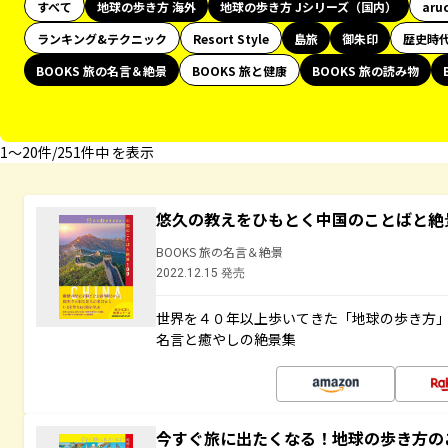
すべて
地球の歩き方 海外
地球の歩き方 Jシリーズ（国内）
aru
ランキング&テクニック
Resort Style
島旅
御朱印
歴史時
BOOKS 旅の名言＆絶景
BOOKS 旅と健康
BOOKS 旅の読み物
1〜20件/251件中 を表示
悠久の教えをひもとく中国のことばと絶
BOOKS 旅の名言＆絶景
2022.12.15 発売
世界を４０年以上歩いてきた「地球の歩き方
名言と癒やしの絶景集
今すぐ旅に出たくなる！地球の歩き方の