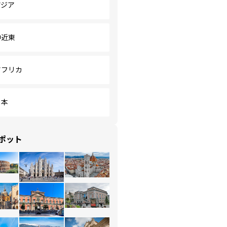
アジア
中近東
アフリカ
日本
ポット