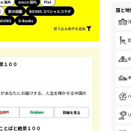
co 海外
aruco 国内
Plat
国と地
代
旅の図鑑
BOOKS スペシャルコラボ
BOOKS
D-Books
絞り込み条件を追加
景１００
」があなたにお届けする、人生を輝かせる中国の
詳細を見る
ことばと絶景１００