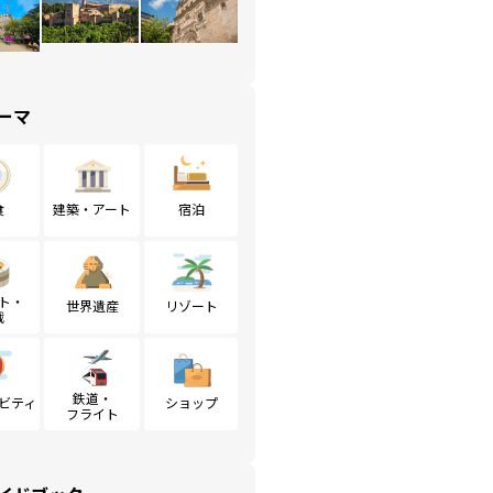
ーマ
食
建築・アート
宿泊
ト・
世界遺産
リゾート
戦
鉄道・
ビティ
ショップ
フライト