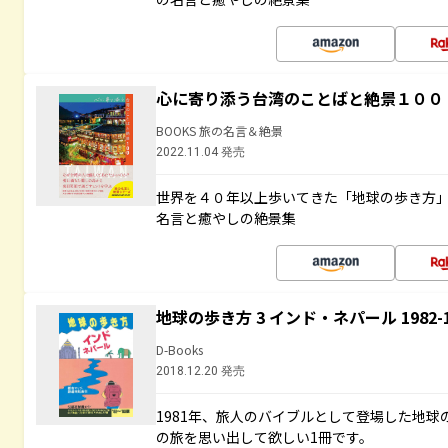
心に寄り添う台湾のことばと絶景１００
BOOKS 旅の名言＆絶景
2022.11.04 発売
世界を４０年以上歩いてきた「地球の歩き方
名言と癒やしの絶景集
地球の歩き方 3 インド・ネパール 1982
D-Books
2018.12.20 発売
1981年、旅人のバイブルとして登場した地
の旅を思い出して欲しい1冊です。