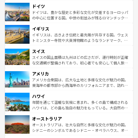
といった象徴的なスポットから、田舎町の古風な美しさま
せる。地方によって風土や気候が異なるスペインはその個
ドイツ
で、幅広い魅力が詰まっている。華麗な宮殿、歴史的な大
性で訪れる人を魅了する。 なお、新着のスペイン情報は
コ
聖堂、美しいビーチ、そして豊かな自然が、訪れる者を心
ドイツは、豊かな歴史と多彩な文化が交差するヨーロッパ
ンテンツ一覧
を参照してほしい。
から魅了する。また、フランスは美食の国としても知ら
の中心に位置する国。中世の街並みが残るロマンチック街
れ、フランス料理はユネスコ無形文化遺産にも登録されて
道から、未来を先取りするようなモダンな都市まで多様な
イギリス
いる。シャンパンの発祥地であるランス、プロヴァンスの
顔を持つこの国は、どこを歩いても飽きることがない。ベ
香り高いラベンダー畑など、多彩な楽しみ方が可能だ。さ
ルリンの文化的活気、バイエルン州のアルプスの絶景、そ
イギリスは、古きよき伝統と最先端が共存する国。ウェス
らに、パリ以外の地域にも魅力が溢れており、どの街角に
してライン川沿いのワイン畑といった風景は必見。ビール
トミンスター寺院や大英博物館のようなランドマーク、歴
も豊かな歴史と文化が息づいている。パリ以外の個性あふ
とソーセージを味わいながら地元の人と過ごす楽しい時間
史ある大学都市、美しい丘陵地帯や牧歌的な風景など、エ
れる地方に足を運ぶとそれぞれで全く異なる文化を体験で
スイス
は、お酒好きな人にはぜひ体験してほしい。 なお、新着の
リアごとに異なる魅力がある。また、優雅なアフタヌーン
きるだろう。 なお、新着のフランス情報は
コンテンツ一覧
ドイツ情報は
コンテンツ一覧
を参照してほしい。
ティー、ビール好きにはたまらない英国パブ、サッカー観
スイスの国土面積は九州ほどの広さだが、運行時刻が正確
を参照してほしい。
戦など、本場だからこそできる体験も豊富。イギリスを旅
な交通網が整備されており、初心者でも安心して個人旅行
して楽しみつくそう。 なお、新着のイギリス情報は
コンテ
を楽しめる。日本同様に時刻表どおりの旅が可能だ。中世
アメリカ
ンツ一覧
を参照してほしい。
の建物がそのまま残る町や、スイスならではのユニークな
博物館もあり、アルプス観光だけでなく町歩きも満喫する
アメリカ合衆国は、広大な土地と多様な文化が魅力の国。
ことができる。国民の所得が高いため物価も高いが、旅行
東海岸の都市部から西海岸のカリフォルニアまで、訪れる
者向けの交通パス提供のサービスもあり、うまく活用すれ
場所ごとに異なる風景と体験が待っている。ニューヨーク
ハワイ
ば市内交通費無料で観光を楽しむこともできる。 なお、新
のような巨大都市は、観光、ショッピング、エンターテイ
着のスイス情報は
コンテンツ一覧
を参照してほしい。
ンメントが詰まった刺激的なスポットだ。一方、アメリカ
年間を通じて温暖な気候に恵まれ、多くの島で構成される
西部には大自然が広がり、グランドキャニオンやイエロー
ハワイは、どの島も独自の魅力をもっている。大自然の神
ストーン国立公園といった絶景が堪能できる。さらに、南
秘を感じたいなら、火山が生み出した壮大な景観を誇るハ
オーストラリア
部のニューオーリンズでは、音楽と美食が融合した独特の
ワイ島は見逃せない。また、定番の観光地といえばオアフ
文化が魅力。旅行者はアメリカの各地域で異なる魅力を楽
島だが、静かな自然を求めるならマウイ島やカウアイ島が
オーストラリアは、壮大な自然と多様な文化が魅力の国。
しみながら、その多様性と豊かな歴史を感じることができ
おすすめ。エメラルドグリーンに輝く海をはじめ、豊かな
シドニーのシンボルであるシドニー・オペラハウス、オー
るだろう。車でのロードトリップや列車の旅も、アメリカ
文化や歴史が息づいている。「アロハスピリット」と呼ば
ストラリア東海岸北部に広がる大サンゴ礁地帯グレートバ