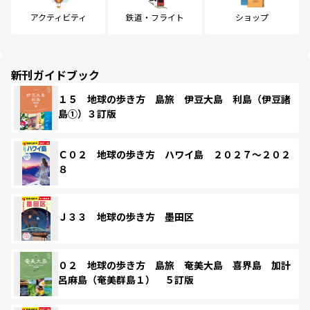
アクティビティ
鉄道・フライト
ショップ
新刊ガイドブック
１５ 地球の歩き方 島旅 伊豆大島 利島（伊豆諸
島①）３訂版
Ｃ０２ 地球の歩き方 ハワイ島 ２０２７～２０２
８
Ｊ３３ 地球の歩き方 墨田区
０２ 地球の歩き方 島旅 奄美大島 喜界島 加計
呂麻島（奄美群島１） ５訂版