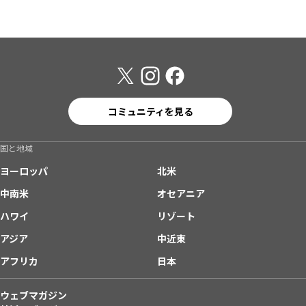
コミュニティを見る
国と地域
ヨーロッパ
北米
中南米
オセアニア
ハワイ
リゾート
アジア
中近東
アフリカ
日本
ウェブマガジン