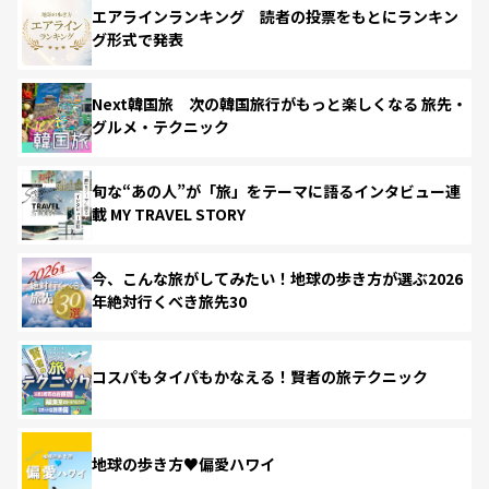
エアラインランキング 読者の投票をもとにランキン
グ形式で発表
Next韓国旅 次の韓国旅行がもっと楽しくなる 旅先・
グルメ・テクニック
旬な“あの人”が「旅」をテーマに語るインタビュー連
載 MY TRAVEL STORY
今、こんな旅がしてみたい！地球の歩き方が選ぶ2026
年絶対行くべき旅先30
コスパもタイパもかなえる！賢者の旅テクニック
地球の歩き方♥偏愛ハワイ