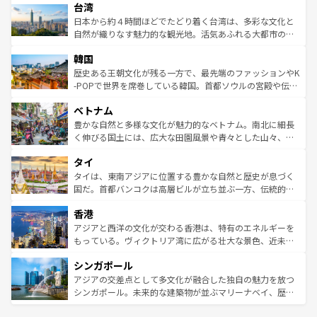
ならではの贅沢な旅のスタイルだ。 なお、新着のアメリカ
台湾
れるおもてなしの心で訪れる人々を迎えてくれるハワイの
リアリーフや大陸中央部にそびえるウルル（エアーズロッ
情報は
コンテンツ一覧
を参照してほしい。
人々、おいしいローカルフードやハワイアンミュージッ
ク）、タスマニアの美しい原生林やケアンズの熱帯雨林な
日本から約４時間ほどでたどり着く台湾は、多彩な文化と
ク、伝統的なフラダンスなど、すべてがハワイの魅力を彩
ど、見どころがたくさん。また、カフェやワイン、オージ
自然が織りなす魅力的な観光地。活気あふれる大都市の台
っている。訪れるたびに新しい発見と感動が待っているハ
ービーフなどの食文化も豊かで、美味しいものであふれて
北やノスタルジックな町並みが人気な九份（ジォウフェ
ワイを、存分に味わってほしい。 なお、新着のハワイ情報
韓国
いる。アクティビティも充実しており、サーフィンやダイ
ン）、静ひつな山岳地帯である台湾東部など、都市の喧騒
は
コンテンツ一覧
を参照してほしい。
ビング、ハイキングなど、アウトドア好きにはたまらな
と山間の静けさが共存しており、訪れる人に新しい発見と
歴史ある王朝文化が残る一方で、最先端のファッションやK
い。オーストラリアの多彩な魅力を存分に味わいつくそ
驚きをもたらしてくれる。また、奥深い台湾の食文化も魅
-POPで世界を席巻している韓国。首都ソウルの宮殿や伝統
う。 なお、新着のオーストラリア情報は
コンテンツ一覧
を
力で、夜市などの屋台グルメから高級料理、ヘルシーで美
家屋が並ぶエリアでは韓国の歴史と文化に浸ることがで
参照してほしい。
ベトナム
容にもいいと評判のスイーツなど、バラエティ豊かな料理
き、地方に足を延ばせば四季折々の自然美を楽しむことが
が味わえる。 なお、新着の台湾情報は
コンテンツ一覧
を参
できる。そして、キムチや焼肉、絶品のストリートフード
豊かな自然と多様な文化が魅力的なベトナム。南北に細長
照してほしい。
まで、さまざまな韓国料理が待っている。夜には、韓国な
く伸びる国土には、広大な田園風景や青々とした山々、世
らではのナイトライフも堪能できる。あたたかいホスピタ
界遺産に登録された壮大な自然景観が点在し、都市部では
タイ
リティに包まれながら、韓国の多彩な魅力を心ゆくまで味
急速な発展と共に伝統が息づく。ハノイの古い町並みやホ
わってみてほしい。 なお、新着の韓国情報は
コンテンツ一
ーチミン市のフランス統治時代の建物も、独特の雰囲気を
タイは、東南アジアに位置する豊かな自然と歴史が息づく
覧
を参照してほしい。
醸し出している。また、バラエティの豊かさとおいしさで
国だ。首都バンコクは高層ビルが立ち並ぶ一方、伝統的な
世界中の食通を魅了してやまないベトナム料理も魅力のひ
寺院や市場がいたるところに点在し、古きよき文化と現代
香港
とつ。フォーやバインミー、ベトナムコーヒーなどは、ぜ
の活気が交差している。北部ではチェンマイなどの山岳地
ひ現地で味わいたい。どの地域を訪れてもあたたかい人々
帯で自然と触れ合い、南部ではプーケットやクラビの美し
アジアと西洋の文化が交わる香港は、特有のエネルギーを
が旅行者を迎えてくれるので、きっと忘れられない旅にな
いビーチでリゾート気分を楽しむことができる。タイ料理
もっている。ヴィクトリア湾に広がる壮大な景色、近未来
るはずだ。 なお、新着のベトナム情報は
コンテンツ一覧
を
は世界的に有名で、屋台から高級レストランまで味覚を刺
的なアートスポット、そして歴史と現代が融合した町並
参照してほしい。
シンガポール
激する。気候は一年中温暖で、どの季節にも異なる楽しみ
み、どこを訪れても感動するはず。観光スポットが密集し
が待っている。親しみやすいタイの人々、仏教を中心とし
ており、効率よく見どころを回れるのも魅力。息をのむよ
アジアの交差点として多文化が融合した独自の魅力を放つ
た文化、そして多様な観光資源が、訪れる旅人を魅了し続
うな絶景から文化的な体験まで、香港を存分に楽しみ尽く
シンガポール。未来的な建築物が並ぶマリーナベイ、歴史
ける。 なお、新着のタイ情報は
コンテンツ一覧
を参照して
そう。 なお、新着の香港情報は
コンテンツ一覧
を参照して
と伝統を感じられるエスニックタウン、多数の緑豊かな公
ほしい。
ほしい。