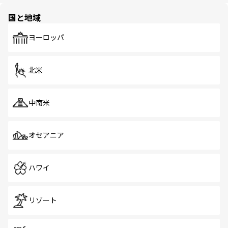
園や自然保護区など、自然が調和した近代的な景観と文化
の多様性あふれるカラフルな町は、どこを歩いても新しい
国と地域
発見がある。さらに、治安のよさや充実した公共交通機関
も、旅行者にとっては魅力的なポイント。グルメも豊富
で、ホーカーズは地元の風情を楽しめる外せないスポット
ヨーロッパ
だ。訪れる人を飽きさせないシンガポールで、多様な魅力
を体感しよう。 なお、新着のシンガポール情報は
コンテン
ツ一覧
を参照してほしい。
北米
中南米
オセアニア
ハワイ
リゾート