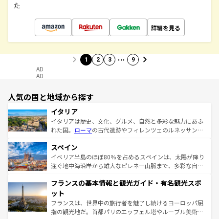
た
詳細を見る
…
1
2
3
9
AD
AD
人気の国と地域から探す
イタリア
イタリアは歴史、文化、グルメ、自然と多彩な魅力にあふ
れた国。
ローマ
の古代遺跡やフィレンツェのルネッサンス
美術、ヴェネツィアの運河など、歴史あるスポットはもち
スペイン
ろん、トスカーナの美しい田園風景やアマルフィ海岸の絶
景など、自然景観も見逃せない。観光の合間には、本場の
イベリア半島のほぼ80％を占めるスペインは、太陽が降り
ピザやパスタなど、絶品のイタリア料理を堪能することも
注ぐ地中海沿岸から雄大なピレネー山脈まで、多彩な自然
できる。朝目覚めてから夜眠るまで、すべての瞬間を楽し
と文化が詰まったヨーロッパ屈指の旅行先だ。多様な地域
フランスの基本情報と観光ガイド・有名観光スポ
ませてくれるイタリアで、忘れられない旅をしてみよう！
文化が根付くこの国では、情熱的なフラメンコ、熱気あふ
なお、新着のイタリア情報は
コンテンツ一覧
を参照してほ
れる闘牛、そして美味しいタパスが生活の一部となってい
ット
しい。
る。首都マドリードの洗練された雰囲気や、バルセロナの
フランスは、世界中の旅行者を魅了し続けるヨーロッパ屈
アートに溢れた街角から、地方では古代ローマ遺跡や中世
指の観光地だ。首都パリのエッフェル塔やルーブル美術館
の城塞都市、穏やかなビーチリゾートまで多彩な表情を見