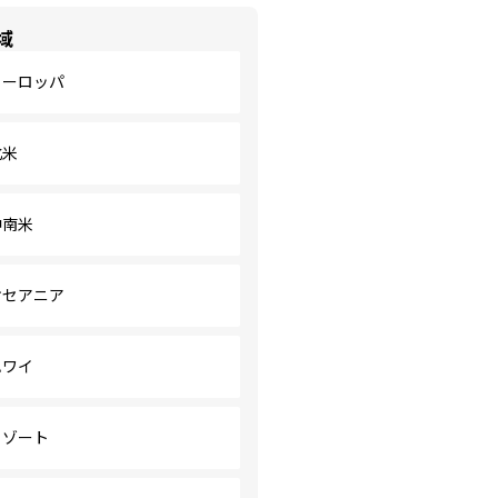
域
ヨーロッパ
北米
中南米
オセアニア
ハワイ
リゾート