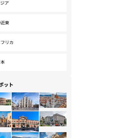
アジア
中近東
アフリカ
日本
ポット