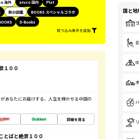
co 海外
aruco 国内
Plat
国と地
代
旅の図鑑
BOOKS スペシャルコラボ
BOOKS
D-Books
絞り込み条件を追加
景１００
」があなたにお届けする、人生を輝かせる中国の
詳細を見る
ことばと絶景１００