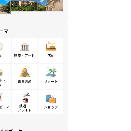
ーマ
食
建築・アート
宿泊
ト・
世界遺産
リゾート
戦
鉄道・
ビティ
ショップ
フライト