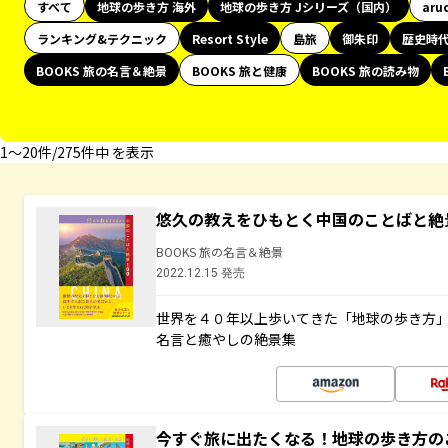
すべて
地球の歩き方 海外
地球の歩き方 Jシリーズ（国内）
aru
ランキング&テクニック
Resort Style
島旅
御朱印
歴史時
BOOKS 旅の名言＆絶景
BOOKS 旅と健康
BOOKS 旅の読み物
1〜20件/275件中 を表示
悠久の教えをひもとく中国のことばと絶
BOOKS 旅の名言＆絶景
2022.12.15 発売
世界を４０年以上歩いてきた「地球の歩き方
名言と癒やしの絶景集
今すぐ旅に出たくなる！地球の歩き方の