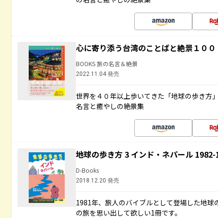
心に寄り添う台湾のことばと絶景１００
BOOKS 旅の名言＆絶景
2022.11.04 発売
世界を４０年以上歩いてきた「地球の歩き方
名言と癒やしの絶景集
地球の歩き方 3 インド・ネパール 1982
D-Books
2018.12.20 発売
1981年、旅人のバイブルとして登場した地
の旅を思い出して欲しい1冊です。