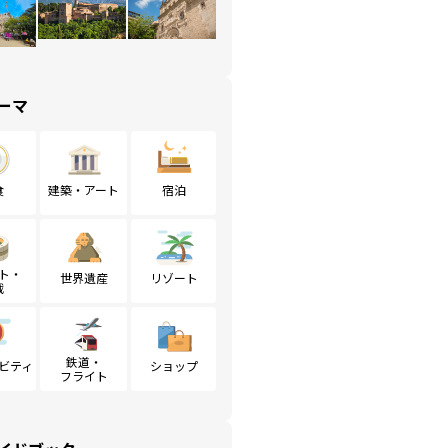
ーマ
食
建築・アート
宿泊
ト・
世界遺産
リゾート
戦
鉄道・
ビティ
ショップ
フライト