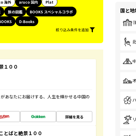
co 海外
aruco 国内
Plat
国と地
代
旅の図鑑
BOOKS スペシャルコラボ
BOOKS
D-Books
絞り込み条件を追加
景１００
」があなたにお届けする、人生を輝かせる中国の
詳細を見る
ことばと絶景１００