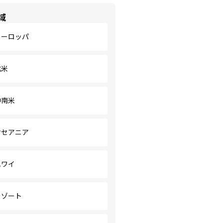
域
ヨーロッパ
北米
中南米
オセアニア
ハワイ
リゾート