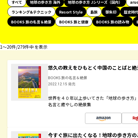
すべて
地球の歩き方 海外
地球の歩き方 Jシリーズ（国内）
aru
ランキング&テクニック
Resort Style
島旅
御朱印
歴史時
BOOKS 旅の名言＆絶景
BOOKS 旅と健康
BOOKS 旅の読み物
1〜20件/279件中 を表示
悠久の教えをひもとく中国のことばと絶
BOOKS 旅の名言＆絶景
2022.12.15 発売
世界を４０年以上歩いてきた「地球の歩き方
名言と癒やしの絶景集
今すぐ旅に出たくなる！地球の歩き方の