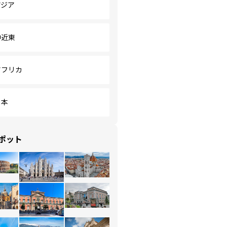
アジア
中近東
アフリカ
日本
ポット