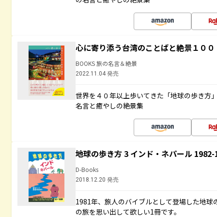
心に寄り添う台湾のことばと絶景１００
BOOKS 旅の名言＆絶景
2022.11.04 発売
世界を４０年以上歩いてきた「地球の歩き方
名言と癒やしの絶景集
地球の歩き方 3 インド・ネパール 1982
D-Books
2018.12.20 発売
1981年、旅人のバイブルとして登場した地
の旅を思い出して欲しい1冊です。