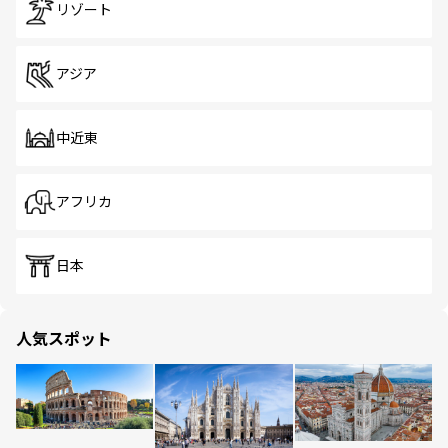
リゾート
アジア
中近東
アフリカ
日本
人気スポット