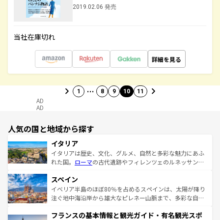
2019.02.06 発売
当社在庫切れ
詳細を見る
…
1
8
9
10
11
AD
AD
人気の国と地域から探す
イタリア
イタリアは歴史、文化、グルメ、自然と多彩な魅力にあふ
れた国。
ローマ
の古代遺跡やフィレンツェのルネッサンス
美術、ヴェネツィアの運河など、歴史あるスポットはもち
スペイン
ろん、トスカーナの美しい田園風景やアマルフィ海岸の絶
景など、自然景観も見逃せない。観光の合間には、本場の
イベリア半島のほぼ80％を占めるスペインは、太陽が降り
ピザやパスタなど、絶品のイタリア料理を堪能することも
注ぐ地中海沿岸から雄大なピレネー山脈まで、多彩な自然
できる。朝目覚めてから夜眠るまで、すべての瞬間を楽し
と文化が詰まったヨーロッパ屈指の旅行先だ。多様な地域
フランスの基本情報と観光ガイド・有名観光スポ
ませてくれるイタリアで、忘れられない旅をしてみよう！
文化が根付くこの国では、情熱的なフラメンコ、熱気あふ