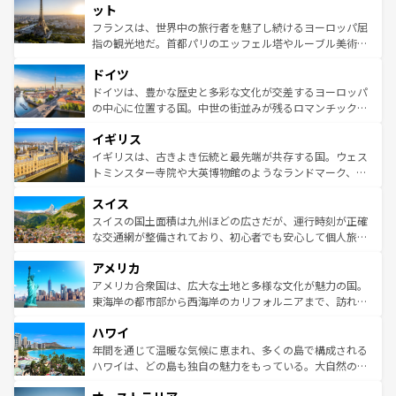
なお、新着のイタリア情報は
コンテンツ一覧
を参照してほ
れる闘牛、そして美味しいタパスが生活の一部となってい
ット
しい。
る。首都マドリードの洗練された雰囲気や、バルセロナの
フランスは、世界中の旅行者を魅了し続けるヨーロッパ屈
アートに溢れた街角から、地方では古代ローマ遺跡や中世
指の観光地だ。首都パリのエッフェル塔やルーブル美術館
の城塞都市、穏やかなビーチリゾートまで多彩な表情を見
といった象徴的なスポットから、田舎町の古風な美しさま
せる。地方によって風土や気候が異なるスペインはその個
ドイツ
で、幅広い魅力が詰まっている。華麗な宮殿、歴史的な大
性で訪れる人を魅了する。 なお、新着のスペイン情報は
コ
聖堂、美しいビーチ、そして豊かな自然が、訪れる者を心
ドイツは、豊かな歴史と多彩な文化が交差するヨーロッパ
ンテンツ一覧
を参照してほしい。
から魅了する。また、フランスは美食の国としても知ら
の中心に位置する国。中世の街並みが残るロマンチック街
れ、フランス料理はユネスコ無形文化遺産にも登録されて
道から、未来を先取りするようなモダンな都市まで多様な
イギリス
いる。シャンパンの発祥地であるランス、プロヴァンスの
顔を持つこの国は、どこを歩いても飽きることがない。ベ
香り高いラベンダー畑など、多彩な楽しみ方が可能だ。さ
ルリンの文化的活気、バイエルン州のアルプスの絶景、そ
イギリスは、古きよき伝統と最先端が共存する国。ウェス
らに、パリ以外の地域にも魅力が溢れており、どの街角に
してライン川沿いのワイン畑といった風景は必見。ビール
トミンスター寺院や大英博物館のようなランドマーク、歴
も豊かな歴史と文化が息づいている。パリ以外の個性あふ
とソーセージを味わいながら地元の人と過ごす楽しい時間
史ある大学都市、美しい丘陵地帯や牧歌的な風景など、エ
れる地方に足を運ぶとそれぞれで全く異なる文化を体験で
スイス
は、お酒好きな人にはぜひ体験してほしい。 なお、新着の
リアごとに異なる魅力がある。また、優雅なアフタヌーン
きるだろう。 なお、新着のフランス情報は
コンテンツ一覧
ドイツ情報は
コンテンツ一覧
を参照してほしい。
ティー、ビール好きにはたまらない英国パブ、サッカー観
スイスの国土面積は九州ほどの広さだが、運行時刻が正確
を参照してほしい。
戦など、本場だからこそできる体験も豊富。イギリスを旅
な交通網が整備されており、初心者でも安心して個人旅行
して楽しみつくそう。 なお、新着のイギリス情報は
コンテ
を楽しめる。日本同様に時刻表どおりの旅が可能だ。中世
アメリカ
ンツ一覧
を参照してほしい。
の建物がそのまま残る町や、スイスならではのユニークな
博物館もあり、アルプス観光だけでなく町歩きも満喫する
アメリカ合衆国は、広大な土地と多様な文化が魅力の国。
ことができる。国民の所得が高いため物価も高いが、旅行
東海岸の都市部から西海岸のカリフォルニアまで、訪れる
者向けの交通パス提供のサービスもあり、うまく活用すれ
場所ごとに異なる風景と体験が待っている。ニューヨーク
ハワイ
ば市内交通費無料で観光を楽しむこともできる。 なお、新
のような巨大都市は、観光、ショッピング、エンターテイ
着のスイス情報は
コンテンツ一覧
を参照してほしい。
ンメントが詰まった刺激的なスポットだ。一方、アメリカ
年間を通じて温暖な気候に恵まれ、多くの島で構成される
西部には大自然が広がり、グランドキャニオンやイエロー
ハワイは、どの島も独自の魅力をもっている。大自然の神
ストーン国立公園といった絶景が堪能できる。さらに、南
秘を感じたいなら、火山が生み出した壮大な景観を誇るハ