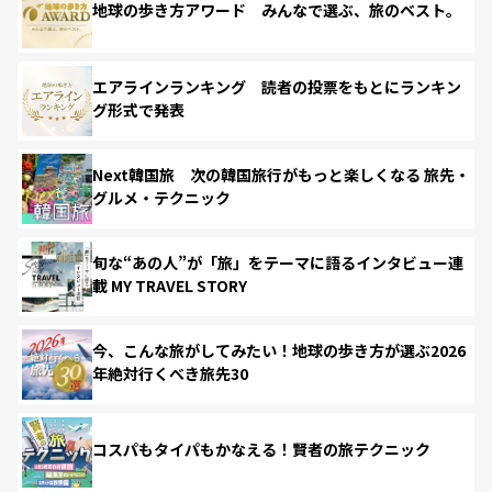
地球の歩き方アワード みんなで選ぶ、旅のベスト。
エアラインランキング 読者の投票をもとにランキン
グ形式で発表
Next韓国旅 次の韓国旅行がもっと楽しくなる 旅先・
グルメ・テクニック
旬な“あの人”が「旅」をテーマに語るインタビュー連
載 MY TRAVEL STORY
今、こんな旅がしてみたい！地球の歩き方が選ぶ2026
年絶対行くべき旅先30
コスパもタイパもかなえる！賢者の旅テクニック