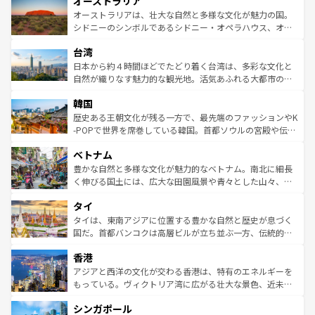
オーストラリア
部のニューオーリンズでは、音楽と美食が融合した独特の
ワイ島は見逃せない。また、定番の観光地といえばオアフ
文化が魅力。旅行者はアメリカの各地域で異なる魅力を楽
島だが、静かな自然を求めるならマウイ島やカウアイ島が
オーストラリアは、壮大な自然と多様な文化が魅力の国。
しみながら、その多様性と豊かな歴史を感じることができ
おすすめ。エメラルドグリーンに輝く海をはじめ、豊かな
シドニーのシンボルであるシドニー・オペラハウス、オー
るだろう。車でのロードトリップや列車の旅も、アメリカ
文化や歴史が息づいている。「アロハスピリット」と呼ば
ストラリア東海岸北部に広がる大サンゴ礁地帯グレートバ
ならではの贅沢な旅のスタイルだ。 なお、新着のアメリカ
台湾
れるおもてなしの心で訪れる人々を迎えてくれるハワイの
リアリーフや大陸中央部にそびえるウルル（エアーズロッ
情報は
コンテンツ一覧
を参照してほしい。
人々、おいしいローカルフードやハワイアンミュージッ
ク）、タスマニアの美しい原生林やケアンズの熱帯雨林な
日本から約４時間ほどでたどり着く台湾は、多彩な文化と
ク、伝統的なフラダンスなど、すべてがハワイの魅力を彩
ど、見どころがたくさん。また、カフェやワイン、オージ
自然が織りなす魅力的な観光地。活気あふれる大都市の台
っている。訪れるたびに新しい発見と感動が待っているハ
ービーフなどの食文化も豊かで、美味しいものであふれて
北やノスタルジックな町並みが人気な九份（ジォウフェ
ワイを、存分に味わってほしい。 なお、新着のハワイ情報
韓国
いる。アクティビティも充実しており、サーフィンやダイ
ン）、静ひつな山岳地帯である台湾東部など、都市の喧騒
は
コンテンツ一覧
を参照してほしい。
ビング、ハイキングなど、アウトドア好きにはたまらな
と山間の静けさが共存しており、訪れる人に新しい発見と
歴史ある王朝文化が残る一方で、最先端のファッションやK
い。オーストラリアの多彩な魅力を存分に味わいつくそ
驚きをもたらしてくれる。また、奥深い台湾の食文化も魅
-POPで世界を席巻している韓国。首都ソウルの宮殿や伝統
う。 なお、新着のオーストラリア情報は
コンテンツ一覧
を
力で、夜市などの屋台グルメから高級料理、ヘルシーで美
家屋が並ぶエリアでは韓国の歴史と文化に浸ることがで
参照してほしい。
ベトナム
容にもいいと評判のスイーツなど、バラエティ豊かな料理
き、地方に足を延ばせば四季折々の自然美を楽しむことが
が味わえる。 なお、新着の台湾情報は
コンテンツ一覧
を参
できる。そして、キムチや焼肉、絶品のストリートフード
豊かな自然と多様な文化が魅力的なベトナム。南北に細長
照してほしい。
まで、さまざまな韓国料理が待っている。夜には、韓国な
く伸びる国土には、広大な田園風景や青々とした山々、世
らではのナイトライフも堪能できる。あたたかいホスピタ
界遺産に登録された壮大な自然景観が点在し、都市部では
タイ
リティに包まれながら、韓国の多彩な魅力を心ゆくまで味
急速な発展と共に伝統が息づく。ハノイの古い町並みやホ
わってみてほしい。 なお、新着の韓国情報は
コンテンツ一
ーチミン市のフランス統治時代の建物も、独特の雰囲気を
タイは、東南アジアに位置する豊かな自然と歴史が息づく
覧
を参照してほしい。
醸し出している。また、バラエティの豊かさとおいしさで
国だ。首都バンコクは高層ビルが立ち並ぶ一方、伝統的な
世界中の食通を魅了してやまないベトナム料理も魅力のひ
寺院や市場がいたるところに点在し、古きよき文化と現代
香港
とつ。フォーやバインミー、ベトナムコーヒーなどは、ぜ
の活気が交差している。北部ではチェンマイなどの山岳地
ひ現地で味わいたい。どの地域を訪れてもあたたかい人々
帯で自然と触れ合い、南部ではプーケットやクラビの美し
アジアと西洋の文化が交わる香港は、特有のエネルギーを
が旅行者を迎えてくれるので、きっと忘れられない旅にな
いビーチでリゾート気分を楽しむことができる。タイ料理
もっている。ヴィクトリア湾に広がる壮大な景色、近未来
るはずだ。 なお、新着のベトナム情報は
コンテンツ一覧
を
は世界的に有名で、屋台から高級レストランまで味覚を刺
的なアートスポット、そして歴史と現代が融合した町並
参照してほしい。
シンガポール
激する。気候は一年中温暖で、どの季節にも異なる楽しみ
み、どこを訪れても感動するはず。観光スポットが密集し