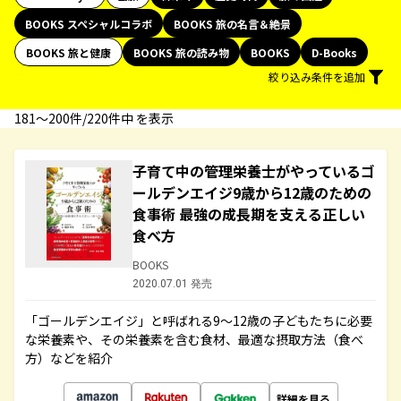
BOOKS スペシャルコラボ
BOOKS 旅の名言＆絶景
BOOKS 旅と健康
BOOKS 旅の読み物
BOOKS
D-Books
絞り込み条件を追加
181〜200件/220件中 を表示
子育て中の管理栄養士がやっているゴ
ールデンエイジ9歳から12歳のための
食事術 最強の成長期を支える正しい
食べ方
BOOKS
2020.07.01 発売
「ゴールデンエイジ」と呼ばれる9～12歳の子どもたちに必要
な栄養素や、その栄養素を含む食材、最適な摂取方法（食べ
方）などを紹介
詳細を見る