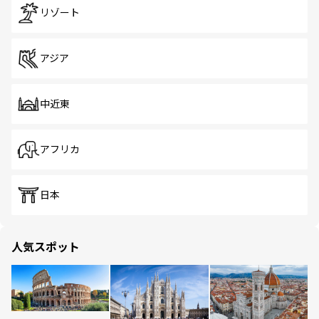
リゾート
アジア
中近東
アフリカ
日本
人気スポット