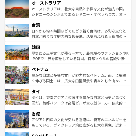
オーストラリア
部のニューオーリンズでは、音楽と美食が融合した独特の
ワイ島は見逃せない。また、定番の観光地といえばオアフ
文化が魅力。旅行者はアメリカの各地域で異なる魅力を楽
島だが、静かな自然を求めるならマウイ島やカウアイ島が
オーストラリアは、壮大な自然と多様な文化が魅力の国。
しみながら、その多様性と豊かな歴史を感じることができ
おすすめ。エメラルドグリーンに輝く海をはじめ、豊かな
シドニーのシンボルであるシドニー・オペラハウス、オー
るだろう。車でのロードトリップや列車の旅も、アメリカ
文化や歴史が息づいている。「アロハスピリット」と呼ば
ストラリア東海岸北部に広がる大サンゴ礁地帯グレートバ
ならではの贅沢な旅のスタイルだ。 なお、新着のアメリカ
台湾
れるおもてなしの心で訪れる人々を迎えてくれるハワイの
リアリーフや大陸中央部にそびえるウルル（エアーズロッ
情報は
コンテンツ一覧
を参照してほしい。
人々、おいしいローカルフードやハワイアンミュージッ
ク）、タスマニアの美しい原生林やケアンズの熱帯雨林な
日本から約４時間ほどでたどり着く台湾は、多彩な文化と
ク、伝統的なフラダンスなど、すべてがハワイの魅力を彩
ど、見どころがたくさん。また、カフェやワイン、オージ
自然が織りなす魅力的な観光地。活気あふれる大都市の台
っている。訪れるたびに新しい発見と感動が待っているハ
ービーフなどの食文化も豊かで、美味しいものであふれて
北やノスタルジックな町並みが人気な九份（ジォウフェ
ワイを、存分に味わってほしい。 なお、新着のハワイ情報
韓国
いる。アクティビティも充実しており、サーフィンやダイ
ン）、静ひつな山岳地帯である台湾東部など、都市の喧騒
は
コンテンツ一覧
を参照してほしい。
ビング、ハイキングなど、アウトドア好きにはたまらな
と山間の静けさが共存しており、訪れる人に新しい発見と
歴史ある王朝文化が残る一方で、最先端のファッションやK
い。オーストラリアの多彩な魅力を存分に味わいつくそ
驚きをもたらしてくれる。また、奥深い台湾の食文化も魅
-POPで世界を席巻している韓国。首都ソウルの宮殿や伝統
う。 なお、新着のオーストラリア情報は
コンテンツ一覧
を
力で、夜市などの屋台グルメから高級料理、ヘルシーで美
家屋が並ぶエリアでは韓国の歴史と文化に浸ることがで
参照してほしい。
ベトナム
容にもいいと評判のスイーツなど、バラエティ豊かな料理
き、地方に足を延ばせば四季折々の自然美を楽しむことが
が味わえる。 なお、新着の台湾情報は
コンテンツ一覧
を参
できる。そして、キムチや焼肉、絶品のストリートフード
豊かな自然と多様な文化が魅力的なベトナム。南北に細長
照してほしい。
まで、さまざまな韓国料理が待っている。夜には、韓国な
く伸びる国土には、広大な田園風景や青々とした山々、世
らではのナイトライフも堪能できる。あたたかいホスピタ
界遺産に登録された壮大な自然景観が点在し、都市部では
タイ
リティに包まれながら、韓国の多彩な魅力を心ゆくまで味
急速な発展と共に伝統が息づく。ハノイの古い町並みやホ
わってみてほしい。 なお、新着の韓国情報は
コンテンツ一
ーチミン市のフランス統治時代の建物も、独特の雰囲気を
タイは、東南アジアに位置する豊かな自然と歴史が息づく
覧
を参照してほしい。
醸し出している。また、バラエティの豊かさとおいしさで
国だ。首都バンコクは高層ビルが立ち並ぶ一方、伝統的な
世界中の食通を魅了してやまないベトナム料理も魅力のひ
寺院や市場がいたるところに点在し、古きよき文化と現代
香港
とつ。フォーやバインミー、ベトナムコーヒーなどは、ぜ
の活気が交差している。北部ではチェンマイなどの山岳地
ひ現地で味わいたい。どの地域を訪れてもあたたかい人々
帯で自然と触れ合い、南部ではプーケットやクラビの美し
アジアと西洋の文化が交わる香港は、特有のエネルギーを
が旅行者を迎えてくれるので、きっと忘れられない旅にな
いビーチでリゾート気分を楽しむことができる。タイ料理
もっている。ヴィクトリア湾に広がる壮大な景色、近未来
るはずだ。 なお、新着のベトナム情報は
コンテンツ一覧
を
は世界的に有名で、屋台から高級レストランまで味覚を刺
的なアートスポット、そして歴史と現代が融合した町並
参照してほしい。
シンガポール
激する。気候は一年中温暖で、どの季節にも異なる楽しみ
み、どこを訪れても感動するはず。観光スポットが密集し