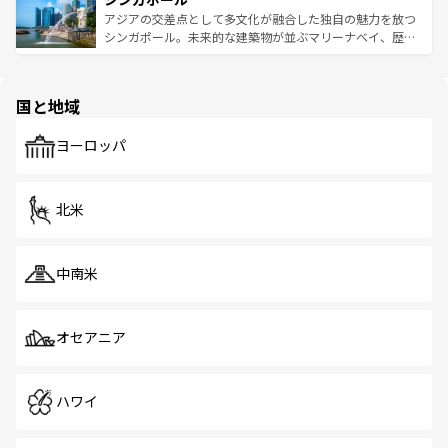
が待っている。親しみやすいタイの人々、仏教を中心とし
ており、効率よく見どころを回れるのも魅力。息をのむよ
アジアの交差点として多文化が融合した独自の魅力を放つ
た文化、そして多様な観光資源が、訪れる旅人を魅了し続
うな絶景から文化的な体験まで、香港を存分に楽しみ尽く
シンガポール。未来的な建築物が並ぶマリーナベイ、歴史
ける。 なお、新着のタイ情報は
コンテンツ一覧
を参照して
そう。 なお、新着の香港情報は
コンテンツ一覧
を参照して
と伝統を感じられるエスニックタウン、多数の緑豊かな公
ほしい。
ほしい。
園や自然保護区など、自然が調和した近代的な景観と文化
の多様性あふれるカラフルな町は、どこを歩いても新しい
国と地域
発見がある。さらに、治安のよさや充実した公共交通機関
も、旅行者にとっては魅力的なポイント。グルメも豊富
で、ホーカーズは地元の風情を楽しめる外せないスポット
ヨーロッパ
だ。訪れる人を飽きさせないシンガポールで、多様な魅力
を体感しよう。 なお、新着のシンガポール情報は
コンテン
ツ一覧
を参照してほしい。
北米
中南米
オセアニア
ハワイ