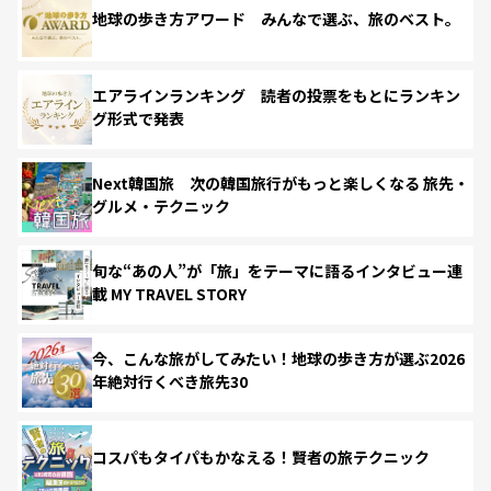
地球の歩き方アワード みんなで選ぶ、旅のベスト。
エアラインランキング 読者の投票をもとにランキン
グ形式で発表
Next韓国旅 次の韓国旅行がもっと楽しくなる 旅先・
グルメ・テクニック
旬な“あの人”が「旅」をテーマに語るインタビュー連
載 MY TRAVEL STORY
今、こんな旅がしてみたい！地球の歩き方が選ぶ2026
年絶対行くべき旅先30
コスパもタイパもかなえる！賢者の旅テクニック