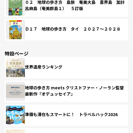
０２ 地球の歩き方 島旅 奄美大島 喜界島 加計
呂麻島（奄美群島１） ５訂版
Ｄ１７ 地球の歩き方 タイ ２０２７～２０２８
特設ページ
世界遺産ランキング
地球の歩き方 meets クリストファー・ノーラン監督
最新作『オデュッセイア』
準備も滞在もスマートに！ トラベルハック2026