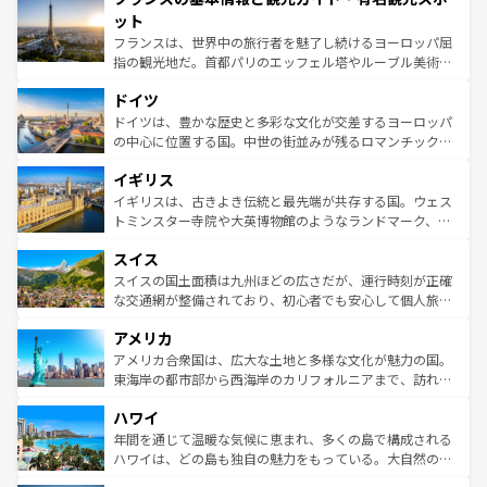
なお、新着のイタリア情報は
コンテンツ一覧
を参照してほ
れる闘牛、そして美味しいタパスが生活の一部となってい
ット
しい。
る。首都マドリードの洗練された雰囲気や、バルセロナの
フランスは、世界中の旅行者を魅了し続けるヨーロッパ屈
アートに溢れた街角から、地方では古代ローマ遺跡や中世
指の観光地だ。首都パリのエッフェル塔やルーブル美術館
の城塞都市、穏やかなビーチリゾートまで多彩な表情を見
といった象徴的なスポットから、田舎町の古風な美しさま
せる。地方によって風土や気候が異なるスペインはその個
ドイツ
で、幅広い魅力が詰まっている。華麗な宮殿、歴史的な大
性で訪れる人を魅了する。 なお、新着のスペイン情報は
コ
聖堂、美しいビーチ、そして豊かな自然が、訪れる者を心
ドイツは、豊かな歴史と多彩な文化が交差するヨーロッパ
ンテンツ一覧
を参照してほしい。
から魅了する。また、フランスは美食の国としても知ら
の中心に位置する国。中世の街並みが残るロマンチック街
れ、フランス料理はユネスコ無形文化遺産にも登録されて
道から、未来を先取りするようなモダンな都市まで多様な
イギリス
いる。シャンパンの発祥地であるランス、プロヴァンスの
顔を持つこの国は、どこを歩いても飽きることがない。ベ
香り高いラベンダー畑など、多彩な楽しみ方が可能だ。さ
ルリンの文化的活気、バイエルン州のアルプスの絶景、そ
イギリスは、古きよき伝統と最先端が共存する国。ウェス
らに、パリ以外の地域にも魅力が溢れており、どの街角に
してライン川沿いのワイン畑といった風景は必見。ビール
トミンスター寺院や大英博物館のようなランドマーク、歴
も豊かな歴史と文化が息づいている。パリ以外の個性あふ
とソーセージを味わいながら地元の人と過ごす楽しい時間
史ある大学都市、美しい丘陵地帯や牧歌的な風景など、エ
れる地方に足を運ぶとそれぞれで全く異なる文化を体験で
スイス
は、お酒好きな人にはぜひ体験してほしい。 なお、新着の
リアごとに異なる魅力がある。また、優雅なアフタヌーン
きるだろう。 なお、新着のフランス情報は
コンテンツ一覧
ドイツ情報は
コンテンツ一覧
を参照してほしい。
ティー、ビール好きにはたまらない英国パブ、サッカー観
スイスの国土面積は九州ほどの広さだが、運行時刻が正確
を参照してほしい。
戦など、本場だからこそできる体験も豊富。イギリスを旅
な交通網が整備されており、初心者でも安心して個人旅行
して楽しみつくそう。 なお、新着のイギリス情報は
コンテ
を楽しめる。日本同様に時刻表どおりの旅が可能だ。中世
アメリカ
ンツ一覧
を参照してほしい。
の建物がそのまま残る町や、スイスならではのユニークな
博物館もあり、アルプス観光だけでなく町歩きも満喫する
アメリカ合衆国は、広大な土地と多様な文化が魅力の国。
ことができる。国民の所得が高いため物価も高いが、旅行
東海岸の都市部から西海岸のカリフォルニアまで、訪れる
者向けの交通パス提供のサービスもあり、うまく活用すれ
場所ごとに異なる風景と体験が待っている。ニューヨーク
ハワイ
ば市内交通費無料で観光を楽しむこともできる。 なお、新
のような巨大都市は、観光、ショッピング、エンターテイ
着のスイス情報は
コンテンツ一覧
を参照してほしい。
ンメントが詰まった刺激的なスポットだ。一方、アメリカ
年間を通じて温暖な気候に恵まれ、多くの島で構成される
西部には大自然が広がり、グランドキャニオンやイエロー
ハワイは、どの島も独自の魅力をもっている。大自然の神
ストーン国立公園といった絶景が堪能できる。さらに、南
秘を感じたいなら、火山が生み出した壮大な景観を誇るハ