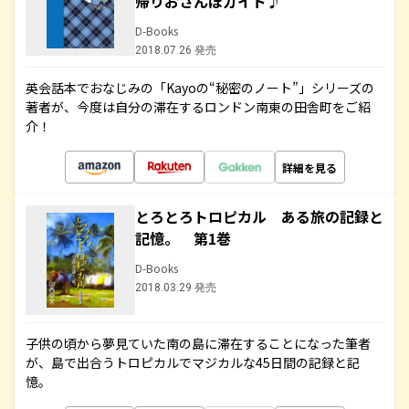
帰りおさんぽガイド♪
D-Books
2018.07.26 発売
英会話本でおなじみの「Kayoの“秘密のノート”」シリーズの
著者が、今度は自分の滞在するロンドン南東の田舎町をご紹
介！
詳細を見る
とろとろトロピカル ある旅の記録と
記憶。 第1巻
D-Books
2018.03.29 発売
子供の頃から夢見ていた南の島に滞在することになった筆者
が、島で出合うトロピカルでマジカルな45日間の記録と記
憶。