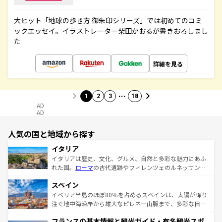
大ヒット「地球の歩き方 御朱印シリーズ」では初めてのコミ
ックエッセイ。イラストレーター柴田かおるが書きおろしまし
た
詳細を見る
…
1
2
3
18
AD
AD
人気の国と地域から探す
イタリア
イタリアは歴史、文化、グルメ、自然と多彩な魅力にあふ
れた国。
ローマ
の古代遺跡やフィレンツェのルネッサンス
美術、ヴェネツィアの運河など、歴史あるスポットはもち
スペイン
ろん、トスカーナの美しい田園風景やアマルフィ海岸の絶
景など、自然景観も見逃せない。観光の合間には、本場の
イベリア半島のほぼ80％を占めるスペインは、太陽が降り
ピザやパスタなど、絶品のイタリア料理を堪能することも
注ぐ地中海沿岸から雄大なピレネー山脈まで、多彩な自然
できる。朝目覚めてから夜眠るまで、すべての瞬間を楽し
と文化が詰まったヨーロッパ屈指の旅行先だ。多様な地域
フランスの基本情報と観光ガイド・有名観光スポ
ませてくれるイタリアで、忘れられない旅をしてみよう！
文化が根付くこの国では、情熱的なフラメンコ、熱気あふ