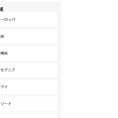
域
ヨーロッパ
北米
中南米
オセアニア
ハワイ
リゾート