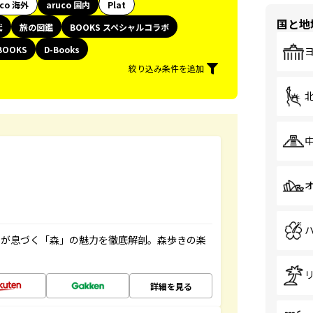
uco 海外
aruco 国内
Plat
国と地
代
旅の図鑑
BOOKS スペシャルコラボ
BOOKS
D-Books
絞り込み条件を追加
ちが息づく「森」の魅力を徹底解剖。森歩きの楽
詳細を見る