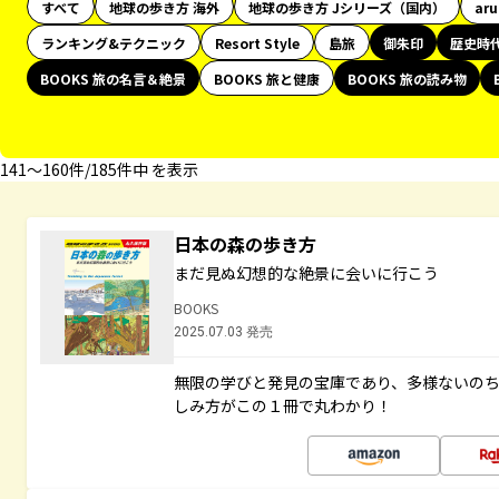
すべて
地球の歩き方 海外
地球の歩き方 Jシリーズ（国内）
ar
ランキング&テクニック
Resort Style
島旅
御朱印
歴史時
BOOKS 旅の名言＆絶景
BOOKS 旅と健康
BOOKS 旅の読み物
141〜160件/185件中 を表示
日本の森の歩き方
まだ見ぬ幻想的な絶景に会いに行こう
BOOKS
2025.07.03 発売
無限の学びと発見の宝庫であり、多様ないの
しみ方がこの１冊で丸わかり！