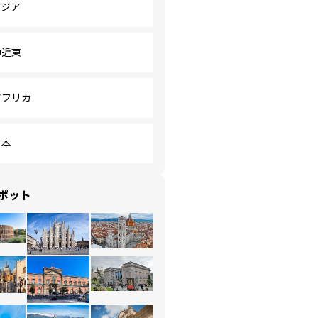
アジア
中近東
アフリカ
日本
ポット