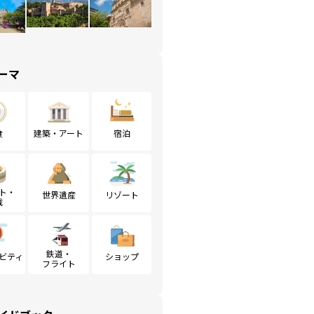
ーマ
食
建築・アート
宿泊
ト・
世界遺産
リゾート
戦
鉄道・
ビティ
ショップ
フライト