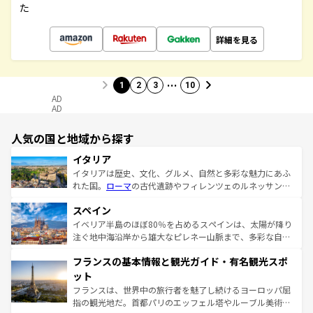
た
詳細を見る
…
1
2
3
10
AD
AD
人気の国と地域から探す
イタリア
イタリアは歴史、文化、グルメ、自然と多彩な魅力にあふ
れた国。
ローマ
の古代遺跡やフィレンツェのルネッサンス
美術、ヴェネツィアの運河など、歴史あるスポットはもち
スペイン
ろん、トスカーナの美しい田園風景やアマルフィ海岸の絶
景など、自然景観も見逃せない。観光の合間には、本場の
イベリア半島のほぼ80％を占めるスペインは、太陽が降り
ピザやパスタなど、絶品のイタリア料理を堪能することも
注ぐ地中海沿岸から雄大なピレネー山脈まで、多彩な自然
できる。朝目覚めてから夜眠るまで、すべての瞬間を楽し
と文化が詰まったヨーロッパ屈指の旅行先だ。多様な地域
フランスの基本情報と観光ガイド・有名観光スポ
ませてくれるイタリアで、忘れられない旅をしてみよう！
文化が根付くこの国では、情熱的なフラメンコ、熱気あふ
なお、新着のイタリア情報は
コンテンツ一覧
を参照してほ
れる闘牛、そして美味しいタパスが生活の一部となってい
ット
しい。
る。首都マドリードの洗練された雰囲気や、バルセロナの
フランスは、世界中の旅行者を魅了し続けるヨーロッパ屈
アートに溢れた街角から、地方では古代ローマ遺跡や中世
指の観光地だ。首都パリのエッフェル塔やルーブル美術館
の城塞都市、穏やかなビーチリゾートまで多彩な表情を見