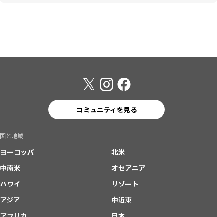
コミュニティを見る
国と地域
ヨーロッパ
北米
中南米
オセアニア
ハワイ
リゾート
アジア
中近東
アフリカ
日本