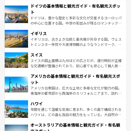
といった象徴的なスポットから、田舎町の古風な美しさま
せる。地方によって風土や気候が異なるスペインはその個
ドイツの基本情報と観光ガイド・有名観光スポッ
で、幅広い魅力が詰まっている。華麗な宮殿、歴史的な大
性で訪れる人を魅了する。 なお、新着のスペイン情報は
コ
聖堂、美しいビーチ、そして豊かな自然が、訪れる者を心
ト
ンテンツ一覧
を参照してほしい。
から魅了する。また、フランスは美食の国としても知ら
ドイツは、豊かな歴史と多彩な文化が交差するヨーロッパ
れ、フランス料理はユネスコ無形文化遺産にも登録されて
の中心に位置する国。中世の街並みが残るロマンチック街
いる。シャンパンの発祥地であるランス、プロヴァンスの
道から、未来を先取りするようなモダンな都市まで多様な
香り高いラベンダー畑など、多彩な楽しみ方が可能だ。さ
イギリス
顔を持つこの国は、どこを歩いても飽きることがない。ベ
らに、パリ以外の地域にも魅力が溢れており、どの街角に
ルリンの文化的活気、バイエルン州のアルプスの絶景、そ
イギリスは、古きよき伝統と最先端が共存する国。ウェス
も豊かな歴史と文化が息づいている。パリ以外の個性あふ
してライン川沿いのワイン畑といった風景は必見。ビール
トミンスター寺院や大英博物館のようなランドマーク、歴
れる地方に足を運ぶとそれぞれで全く異なる文化を体験で
とソーセージを味わいながら地元の人と過ごす楽しい時間
史ある大学都市、美しい丘陵地帯や牧歌的な風景など、エ
きるだろう。 なお、新着のフランス情報は
コンテンツ一覧
スイス
は、お酒好きな人にはぜひ体験してほしい。 なお、新着の
リアごとに異なる魅力がある。また、優雅なアフタヌーン
を参照してほしい。
ドイツ情報は
コンテンツ一覧
を参照してほしい。
ティー、ビール好きにはたまらない英国パブ、サッカー観
スイスの国土面積は九州ほどの広さだが、運行時刻が正確
戦など、本場だからこそできる体験も豊富。イギリスを旅
な交通網が整備されており、初心者でも安心して個人旅行
して楽しみつくそう。 なお、新着のイギリス情報は
コンテ
を楽しめる。日本同様に時刻表どおりの旅が可能だ。中世
アメリカの基本情報と観光ガイド・有名観光スポ
ンツ一覧
を参照してほしい。
の建物がそのまま残る町や、スイスならではのユニークな
博物館もあり、アルプス観光だけでなく町歩きも満喫する
ット
ことができる。国民の所得が高いため物価も高いが、旅行
アメリカ合衆国は、広大な土地と多様な文化が魅力の国。
者向けの交通パス提供のサービスもあり、うまく活用すれ
東海岸の都市部から西海岸のカリフォルニアまで、訪れる
ば市内交通費無料で観光を楽しむこともできる。 なお、新
場所ごとに異なる風景と体験が待っている。ニューヨーク
着のスイス情報は
コンテンツ一覧
を参照してほしい。
ハワイ
のような巨大都市は、観光、ショッピング、エンターテイ
ンメントが詰まった刺激的なスポットだ。一方、アメリカ
年間を通じて温暖な気候に恵まれ、多くの島で構成される
西部には大自然が広がり、グランドキャニオンやイエロー
ハワイは、どの島も独自の魅力をもっている。大自然の神
ストーン国立公園といった絶景が堪能できる。さらに、南
秘を感じたいなら、火山が生み出した壮大な景観を誇るハ
オーストラリアの基本情報と観光ガイド・有名観
部のニューオーリンズでは、音楽と美食が融合した独特の
ワイ島は見逃せない。また、定番の観光地といえばオアフ
文化が魅力。旅行者はアメリカの各地域で異なる魅力を楽
島だが、静かな自然を求めるならマウイ島やカウアイ島が