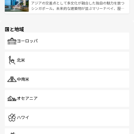
が待っている。親しみやすいタイの人々、仏教を中心とし
ており、効率よく見どころを回れるのも魅力。息をのむよ
アジアの交差点として多文化が融合した独自の魅力を放つ
た文化、そして多様な観光資源が、訪れる旅人を魅了し続
うな絶景から文化的な体験まで、香港を存分に楽しみ尽く
シンガポール。未来的な建築物が並ぶマリーナベイ、歴史
ける。 なお、新着のタイ情報は
コンテンツ一覧
を参照して
そう。 なお、新着の香港情報は
コンテンツ一覧
を参照して
と伝統を感じられるエスニックタウン、多数の緑豊かな公
ほしい。
ほしい。
園や自然保護区など、自然が調和した近代的な景観と文化
の多様性あふれるカラフルな町は、どこを歩いても新しい
国と地域
発見がある。さらに、治安のよさや充実した公共交通機関
も、旅行者にとっては魅力的なポイント。グルメも豊富
で、ホーカーズは地元の風情を楽しめる外せないスポット
ヨーロッパ
だ。訪れる人を飽きさせないシンガポールで、多様な魅力
を体感しよう。 なお、新着のシンガポール情報は
コンテン
ツ一覧
を参照してほしい。
北米
中南米
オセアニア
ハワイ