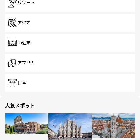
リゾート
アジア
中近東
アフリカ
日本
人気スポット