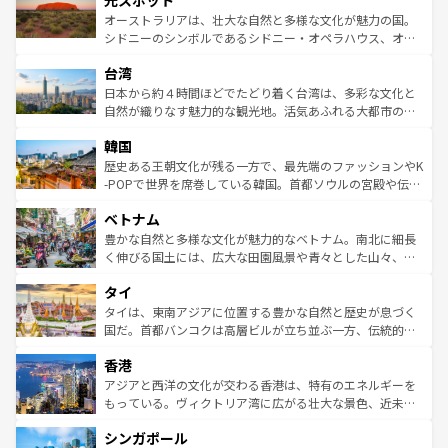
光スポット
しみながら、その多様性と豊かな歴史を感じることができ
おすすめ。エメラルドグリーンに輝く海をはじめ、豊かな
オーストラリアは、壮大な自然と多様な文化が魅力の国。
るだろう。車でのロードトリップや列車の旅も、アメリカ
文化や歴史が息づいている。「アロハスピリット」と呼ば
シドニーのシンボルであるシドニー・オペラハウス、オー
ならではの贅沢な旅のスタイルだ。 なお、新着のアメリカ
れるおもてなしの心で訪れる人々を迎えてくれるハワイの
ストラリア東海岸北部に広がる大サンゴ礁地帯グレートバ
情報は
コンテンツ一覧
を参照してほしい。
人々、おいしいローカルフードやハワイアンミュージッ
台湾
リアリーフや大陸中央部にそびえるウルル（エアーズロッ
ク、伝統的なフラダンスなど、すべてがハワイの魅力を彩
ク）、タスマニアの美しい原生林やケアンズの熱帯雨林な
日本から約４時間ほどでたどり着く台湾は、多彩な文化と
っている。訪れるたびに新しい発見と感動が待っているハ
ど、見どころがたくさん。また、カフェやワイン、オージ
自然が織りなす魅力的な観光地。活気あふれる大都市の台
ワイを、存分に味わってほしい。 なお、新着のハワイ情報
ービーフなどの食文化も豊かで、美味しいものであふれて
北やノスタルジックな町並みが人気な九份（ジォウフェ
は
コンテンツ一覧
を参照してほしい。
韓国
いる。アクティビティも充実しており、サーフィンやダイ
ン）、静ひつな山岳地帯である台湾東部など、都市の喧騒
ビング、ハイキングなど、アウトドア好きにはたまらな
と山間の静けさが共存しており、訪れる人に新しい発見と
歴史ある王朝文化が残る一方で、最先端のファッションやK
い。オーストラリアの多彩な魅力を存分に味わいつくそ
驚きをもたらしてくれる。また、奥深い台湾の食文化も魅
-POPで世界を席巻している韓国。首都ソウルの宮殿や伝統
う。 なお、新着のオーストラリア情報は
コンテンツ一覧
を
力で、夜市などの屋台グルメから高級料理、ヘルシーで美
家屋が並ぶエリアでは韓国の歴史と文化に浸ることがで
参照してほしい。
ベトナム
容にもいいと評判のスイーツなど、バラエティ豊かな料理
き、地方に足を延ばせば四季折々の自然美を楽しむことが
が味わえる。 なお、新着の台湾情報は
コンテンツ一覧
を参
できる。そして、キムチや焼肉、絶品のストリートフード
豊かな自然と多様な文化が魅力的なベトナム。南北に細長
照してほしい。
まで、さまざまな韓国料理が待っている。夜には、韓国な
く伸びる国土には、広大な田園風景や青々とした山々、世
らではのナイトライフも堪能できる。あたたかいホスピタ
界遺産に登録された壮大な自然景観が点在し、都市部では
タイ
リティに包まれながら、韓国の多彩な魅力を心ゆくまで味
急速な発展と共に伝統が息づく。ハノイの古い町並みやホ
わってみてほしい。 なお、新着の韓国情報は
コンテンツ一
ーチミン市のフランス統治時代の建物も、独特の雰囲気を
タイは、東南アジアに位置する豊かな自然と歴史が息づく
覧
を参照してほしい。
醸し出している。また、バラエティの豊かさとおいしさで
国だ。首都バンコクは高層ビルが立ち並ぶ一方、伝統的な
世界中の食通を魅了してやまないベトナム料理も魅力のひ
寺院や市場がいたるところに点在し、古きよき文化と現代
香港
とつ。フォーやバインミー、ベトナムコーヒーなどは、ぜ
の活気が交差している。北部ではチェンマイなどの山岳地
ひ現地で味わいたい。どの地域を訪れてもあたたかい人々
帯で自然と触れ合い、南部ではプーケットやクラビの美し
アジアと西洋の文化が交わる香港は、特有のエネルギーを
が旅行者を迎えてくれるので、きっと忘れられない旅にな
いビーチでリゾート気分を楽しむことができる。タイ料理
もっている。ヴィクトリア湾に広がる壮大な景色、近未来
るはずだ。 なお、新着のベトナム情報は
コンテンツ一覧
を
は世界的に有名で、屋台から高級レストランまで味覚を刺
的なアートスポット、そして歴史と現代が融合した町並
参照してほしい。
シンガポール
激する。気候は一年中温暖で、どの季節にも異なる楽しみ
み、どこを訪れても感動するはず。観光スポットが密集し