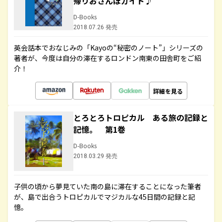
帰りおさんぽガイド♪
D-Books
2018.07.26 発売
英会話本でおなじみの「Kayoの“秘密のノート”」シリーズの
著者が、今度は自分の滞在するロンドン南東の田舎町をご紹
介！
詳細を見る
とろとろトロピカル ある旅の記録と
記憶。 第1巻
D-Books
2018.03.29 発売
子供の頃から夢見ていた南の島に滞在することになった筆者
が、島で出合うトロピカルでマジカルな45日間の記録と記
憶。