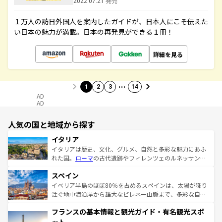
2022.07.21 発売
１万人の訪日外国人を案内したガイドが、日本人にこそ伝えた
い日本の魅力が満載。日本の再発見ができる１冊！
詳細を見る
…
1
2
3
14
AD
AD
人気の国と地域から探す
イタリア
イタリアは歴史、文化、グルメ、自然と多彩な魅力にあふ
れた国。
ローマ
の古代遺跡やフィレンツェのルネッサンス
美術、ヴェネツィアの運河など、歴史あるスポットはもち
スペイン
ろん、トスカーナの美しい田園風景やアマルフィ海岸の絶
景など、自然景観も見逃せない。観光の合間には、本場の
イベリア半島のほぼ80％を占めるスペインは、太陽が降り
ピザやパスタなど、絶品のイタリア料理を堪能することも
注ぐ地中海沿岸から雄大なピレネー山脈まで、多彩な自然
できる。朝目覚めてから夜眠るまで、すべての瞬間を楽し
と文化が詰まったヨーロッパ屈指の旅行先だ。多様な地域
フランスの基本情報と観光ガイド・有名観光スポ
ませてくれるイタリアで、忘れられない旅をしてみよう！
文化が根付くこの国では、情熱的なフラメンコ、熱気あふ
なお、新着のイタリア情報は
コンテンツ一覧
を参照してほ
れる闘牛、そして美味しいタパスが生活の一部となってい