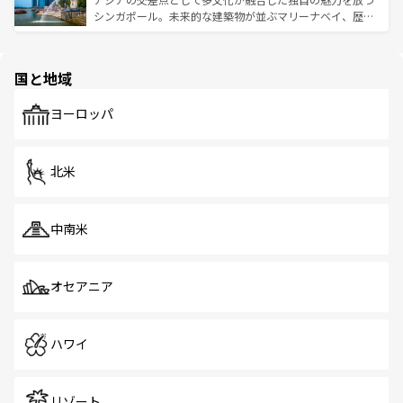
た文化、そして多様な観光資源が、訪れる旅人を魅了し続
うな絶景から文化的な体験まで、香港を存分に楽しみ尽く
シンガポール。未来的な建築物が並ぶマリーナベイ、歴史
ける。 なお、新着のタイ情報は
コンテンツ一覧
を参照して
そう。 なお、新着の香港情報は
コンテンツ一覧
を参照して
と伝統を感じられるエスニックタウン、多数の緑豊かな公
ほしい。
ほしい。
園や自然保護区など、自然が調和した近代的な景観と文化
の多様性あふれるカラフルな町は、どこを歩いても新しい
国と地域
発見がある。さらに、治安のよさや充実した公共交通機関
も、旅行者にとっては魅力的なポイント。グルメも豊富
で、ホーカーズは地元の風情を楽しめる外せないスポット
ヨーロッパ
だ。訪れる人を飽きさせないシンガポールで、多様な魅力
を体感しよう。 なお、新着のシンガポール情報は
コンテン
ツ一覧
を参照してほしい。
北米
中南米
オセアニア
ハワイ
リゾート