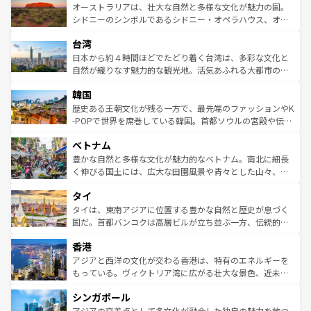
文化が魅力。旅行者はアメリカの各地域で異なる魅力を楽
島だが、静かな自然を求めるならマウイ島やカウアイ島が
オーストラリアは、壮大な自然と多様な文化が魅力の国。
しみながら、その多様性と豊かな歴史を感じることができ
おすすめ。エメラルドグリーンに輝く海をはじめ、豊かな
シドニーのシンボルであるシドニー・オペラハウス、オー
るだろう。車でのロードトリップや列車の旅も、アメリカ
文化や歴史が息づいている。「アロハスピリット」と呼ば
ストラリア東海岸北部に広がる大サンゴ礁地帯グレートバ
ならではの贅沢な旅のスタイルだ。 なお、新着のアメリカ
台湾
れるおもてなしの心で訪れる人々を迎えてくれるハワイの
リアリーフや大陸中央部にそびえるウルル（エアーズロッ
情報は
コンテンツ一覧
を参照してほしい。
人々、おいしいローカルフードやハワイアンミュージッ
ク）、タスマニアの美しい原生林やケアンズの熱帯雨林な
日本から約４時間ほどでたどり着く台湾は、多彩な文化と
ク、伝統的なフラダンスなど、すべてがハワイの魅力を彩
ど、見どころがたくさん。また、カフェやワイン、オージ
自然が織りなす魅力的な観光地。活気あふれる大都市の台
っている。訪れるたびに新しい発見と感動が待っているハ
ービーフなどの食文化も豊かで、美味しいものであふれて
北やノスタルジックな町並みが人気な九份（ジォウフェ
ワイを、存分に味わってほしい。 なお、新着のハワイ情報
韓国
いる。アクティビティも充実しており、サーフィンやダイ
ン）、静ひつな山岳地帯である台湾東部など、都市の喧騒
は
コンテンツ一覧
を参照してほしい。
ビング、ハイキングなど、アウトドア好きにはたまらな
と山間の静けさが共存しており、訪れる人に新しい発見と
歴史ある王朝文化が残る一方で、最先端のファッションやK
い。オーストラリアの多彩な魅力を存分に味わいつくそ
驚きをもたらしてくれる。また、奥深い台湾の食文化も魅
-POPで世界を席巻している韓国。首都ソウルの宮殿や伝統
う。 なお、新着のオーストラリア情報は
コンテンツ一覧
を
力で、夜市などの屋台グルメから高級料理、ヘルシーで美
家屋が並ぶエリアでは韓国の歴史と文化に浸ることがで
参照してほしい。
ベトナム
容にもいいと評判のスイーツなど、バラエティ豊かな料理
き、地方に足を延ばせば四季折々の自然美を楽しむことが
が味わえる。 なお、新着の台湾情報は
コンテンツ一覧
を参
できる。そして、キムチや焼肉、絶品のストリートフード
豊かな自然と多様な文化が魅力的なベトナム。南北に細長
照してほしい。
まで、さまざまな韓国料理が待っている。夜には、韓国な
く伸びる国土には、広大な田園風景や青々とした山々、世
らではのナイトライフも堪能できる。あたたかいホスピタ
界遺産に登録された壮大な自然景観が点在し、都市部では
タイ
リティに包まれながら、韓国の多彩な魅力を心ゆくまで味
急速な発展と共に伝統が息づく。ハノイの古い町並みやホ
わってみてほしい。 なお、新着の韓国情報は
コンテンツ一
ーチミン市のフランス統治時代の建物も、独特の雰囲気を
タイは、東南アジアに位置する豊かな自然と歴史が息づく
覧
を参照してほしい。
醸し出している。また、バラエティの豊かさとおいしさで
国だ。首都バンコクは高層ビルが立ち並ぶ一方、伝統的な
世界中の食通を魅了してやまないベトナム料理も魅力のひ
寺院や市場がいたるところに点在し、古きよき文化と現代
香港
とつ。フォーやバインミー、ベトナムコーヒーなどは、ぜ
の活気が交差している。北部ではチェンマイなどの山岳地
ひ現地で味わいたい。どの地域を訪れてもあたたかい人々
帯で自然と触れ合い、南部ではプーケットやクラビの美し
アジアと西洋の文化が交わる香港は、特有のエネルギーを
が旅行者を迎えてくれるので、きっと忘れられない旅にな
いビーチでリゾート気分を楽しむことができる。タイ料理
もっている。ヴィクトリア湾に広がる壮大な景色、近未来
るはずだ。 なお、新着のベトナム情報は
コンテンツ一覧
を
は世界的に有名で、屋台から高級レストランまで味覚を刺
的なアートスポット、そして歴史と現代が融合した町並
参照してほしい。
シンガポール
激する。気候は一年中温暖で、どの季節にも異なる楽しみ
み、どこを訪れても感動するはず。観光スポットが密集し
が待っている。親しみやすいタイの人々、仏教を中心とし
ており、効率よく見どころを回れるのも魅力。息をのむよ
アジアの交差点として多文化が融合した独自の魅力を放つ