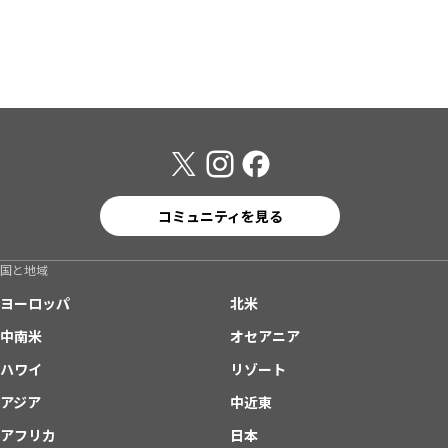
コミュニティを見る
国と地域
ヨーロッパ
北米
中南米
オセアニア
ハワイ
リゾート
アジア
中近東
アフリカ
日本