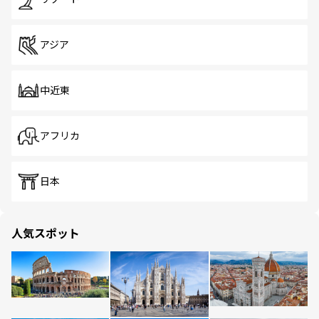
アジア
中近東
アフリカ
日本
人気スポット