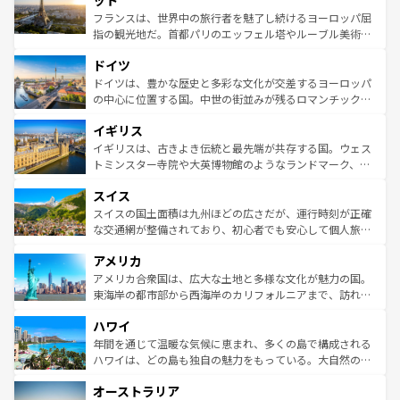
ット
しい。
る。首都マドリードの洗練された雰囲気や、バルセロナの
フランスは、世界中の旅行者を魅了し続けるヨーロッパ屈
アートに溢れた街角から、地方では古代ローマ遺跡や中世
指の観光地だ。首都パリのエッフェル塔やルーブル美術館
の城塞都市、穏やかなビーチリゾートまで多彩な表情を見
といった象徴的なスポットから、田舎町の古風な美しさま
せる。地方によって風土や気候が異なるスペインはその個
ドイツ
で、幅広い魅力が詰まっている。華麗な宮殿、歴史的な大
性で訪れる人を魅了する。 なお、新着のスペイン情報は
コ
聖堂、美しいビーチ、そして豊かな自然が、訪れる者を心
ドイツは、豊かな歴史と多彩な文化が交差するヨーロッパ
ンテンツ一覧
を参照してほしい。
から魅了する。また、フランスは美食の国としても知ら
の中心に位置する国。中世の街並みが残るロマンチック街
れ、フランス料理はユネスコ無形文化遺産にも登録されて
道から、未来を先取りするようなモダンな都市まで多様な
イギリス
いる。シャンパンの発祥地であるランス、プロヴァンスの
顔を持つこの国は、どこを歩いても飽きることがない。ベ
香り高いラベンダー畑など、多彩な楽しみ方が可能だ。さ
ルリンの文化的活気、バイエルン州のアルプスの絶景、そ
イギリスは、古きよき伝統と最先端が共存する国。ウェス
らに、パリ以外の地域にも魅力が溢れており、どの街角に
してライン川沿いのワイン畑といった風景は必見。ビール
トミンスター寺院や大英博物館のようなランドマーク、歴
も豊かな歴史と文化が息づいている。パリ以外の個性あふ
とソーセージを味わいながら地元の人と過ごす楽しい時間
史ある大学都市、美しい丘陵地帯や牧歌的な風景など、エ
れる地方に足を運ぶとそれぞれで全く異なる文化を体験で
スイス
は、お酒好きな人にはぜひ体験してほしい。 なお、新着の
リアごとに異なる魅力がある。また、優雅なアフタヌーン
きるだろう。 なお、新着のフランス情報は
コンテンツ一覧
ドイツ情報は
コンテンツ一覧
を参照してほしい。
ティー、ビール好きにはたまらない英国パブ、サッカー観
スイスの国土面積は九州ほどの広さだが、運行時刻が正確
を参照してほしい。
戦など、本場だからこそできる体験も豊富。イギリスを旅
な交通網が整備されており、初心者でも安心して個人旅行
して楽しみつくそう。 なお、新着のイギリス情報は
コンテ
を楽しめる。日本同様に時刻表どおりの旅が可能だ。中世
アメリカ
ンツ一覧
を参照してほしい。
の建物がそのまま残る町や、スイスならではのユニークな
博物館もあり、アルプス観光だけでなく町歩きも満喫する
アメリカ合衆国は、広大な土地と多様な文化が魅力の国。
ことができる。国民の所得が高いため物価も高いが、旅行
東海岸の都市部から西海岸のカリフォルニアまで、訪れる
者向けの交通パス提供のサービスもあり、うまく活用すれ
場所ごとに異なる風景と体験が待っている。ニューヨーク
ハワイ
ば市内交通費無料で観光を楽しむこともできる。 なお、新
のような巨大都市は、観光、ショッピング、エンターテイ
着のスイス情報は
コンテンツ一覧
を参照してほしい。
ンメントが詰まった刺激的なスポットだ。一方、アメリカ
年間を通じて温暖な気候に恵まれ、多くの島で構成される
西部には大自然が広がり、グランドキャニオンやイエロー
ハワイは、どの島も独自の魅力をもっている。大自然の神
ストーン国立公園といった絶景が堪能できる。さらに、南
秘を感じたいなら、火山が生み出した壮大な景観を誇るハ
オーストラリア
部のニューオーリンズでは、音楽と美食が融合した独特の
ワイ島は見逃せない。また、定番の観光地といえばオアフ