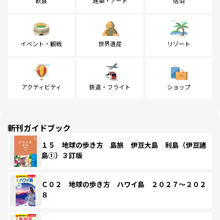
飲食
建築・アート
宿泊
イベント・観戦
世界遺産
リゾート
アクティビティ
鉄道・フライト
ショップ
新刊ガイドブック
１５ 地球の歩き方 島旅 伊豆大島 利島（伊豆諸
島①）３訂版
Ｃ０２ 地球の歩き方 ハワイ島 ２０２７～２０２
８