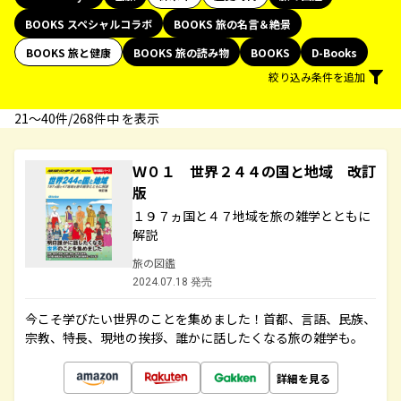
BOOKS スペシャルコラボ
BOOKS 旅の名言＆絶景
BOOKS 旅と健康
BOOKS 旅の読み物
BOOKS
D-Books
絞り込み条件を追加
21〜40件/268件中 を表示
Ｗ０１ 世界２４４の国と地域 改訂
版
１９７ヵ国と４７地域を旅の雑学とともに
解説
旅の図鑑
2024.07.18 発売
今こそ学びたい世界のことを集めました！首都、言語、民族、
宗教、特長、現地の挨拶、誰かに話したくなる旅の雑学も。
詳細を見る