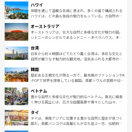
ハワイ
ば市内交通費無料で観光を楽しむこともできる。 なお、新
のような巨大都市は、観光、ショッピング、エンターテイ
着のスイス情報は
コンテンツ一覧
を参照してほしい。
ンメントが詰まった刺激的なスポットだ。一方、アメリカ
年間を通じて温暖な気候に恵まれ、多くの島で構成される
西部には大自然が広がり、グランドキャニオンやイエロー
ハワイは、どの島も独自の魅力をもっている。大自然の神
ストーン国立公園といった絶景が堪能できる。さらに、南
秘を感じたいなら、火山が生み出した壮大な景観を誇るハ
オーストラリア
部のニューオーリンズでは、音楽と美食が融合した独特の
ワイ島は見逃せない。また、定番の観光地といえばオアフ
文化が魅力。旅行者はアメリカの各地域で異なる魅力を楽
島だが、静かな自然を求めるならマウイ島やカウアイ島が
オーストラリアは、壮大な自然と多様な文化が魅力の国。
しみながら、その多様性と豊かな歴史を感じることができ
おすすめ。エメラルドグリーンに輝く海をはじめ、豊かな
シドニーのシンボルであるシドニー・オペラハウス、オー
るだろう。車でのロードトリップや列車の旅も、アメリカ
文化や歴史が息づいている。「アロハスピリット」と呼ば
ストラリア東海岸北部に広がる大サンゴ礁地帯グレートバ
ならではの贅沢な旅のスタイルだ。 なお、新着のアメリカ
台湾
れるおもてなしの心で訪れる人々を迎えてくれるハワイの
リアリーフや大陸中央部にそびえるウルル（エアーズロッ
情報は
コンテンツ一覧
を参照してほしい。
人々、おいしいローカルフードやハワイアンミュージッ
ク）、タスマニアの美しい原生林やケアンズの熱帯雨林な
日本から約４時間ほどでたどり着く台湾は、多彩な文化と
ク、伝統的なフラダンスなど、すべてがハワイの魅力を彩
ど、見どころがたくさん。また、カフェやワイン、オージ
自然が織りなす魅力的な観光地。活気あふれる大都市の台
っている。訪れるたびに新しい発見と感動が待っているハ
ービーフなどの食文化も豊かで、美味しいものであふれて
北やノスタルジックな町並みが人気な九份（ジォウフェ
ワイを、存分に味わってほしい。 なお、新着のハワイ情報
韓国
いる。アクティビティも充実しており、サーフィンやダイ
ン）、静ひつな山岳地帯である台湾東部など、都市の喧騒
は
コンテンツ一覧
を参照してほしい。
ビング、ハイキングなど、アウトドア好きにはたまらな
と山間の静けさが共存しており、訪れる人に新しい発見と
歴史ある王朝文化が残る一方で、最先端のファッションやK
い。オーストラリアの多彩な魅力を存分に味わいつくそ
驚きをもたらしてくれる。また、奥深い台湾の食文化も魅
-POPで世界を席巻している韓国。首都ソウルの宮殿や伝統
う。 なお、新着のオーストラリア情報は
コンテンツ一覧
を
力で、夜市などの屋台グルメから高級料理、ヘルシーで美
家屋が並ぶエリアでは韓国の歴史と文化に浸ることがで
参照してほしい。
ベトナム
容にもいいと評判のスイーツなど、バラエティ豊かな料理
き、地方に足を延ばせば四季折々の自然美を楽しむことが
が味わえる。 なお、新着の台湾情報は
コンテンツ一覧
を参
できる。そして、キムチや焼肉、絶品のストリートフード
豊かな自然と多様な文化が魅力的なベトナム。南北に細長
照してほしい。
まで、さまざまな韓国料理が待っている。夜には、韓国な
く伸びる国土には、広大な田園風景や青々とした山々、世
らではのナイトライフも堪能できる。あたたかいホスピタ
界遺産に登録された壮大な自然景観が点在し、都市部では
タイ
リティに包まれながら、韓国の多彩な魅力を心ゆくまで味
急速な発展と共に伝統が息づく。ハノイの古い町並みやホ
わってみてほしい。 なお、新着の韓国情報は
コンテンツ一
ーチミン市のフランス統治時代の建物も、独特の雰囲気を
タイは、東南アジアに位置する豊かな自然と歴史が息づく
覧
を参照してほしい。
醸し出している。また、バラエティの豊かさとおいしさで
国だ。首都バンコクは高層ビルが立ち並ぶ一方、伝統的な
世界中の食通を魅了してやまないベトナム料理も魅力のひ
寺院や市場がいたるところに点在し、古きよき文化と現代