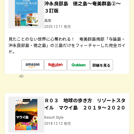
沖永良部島 徳之島～奄美群島②～
３訂版
島旅
2025.12.11 発売
見たことのない世界に心奪われる！ 奄美群島南部「与論島・
沖永良部島・徳之島」の三島だけをフィーチャーした完全ガイ
ド。
詳細を見る
AD
Ｒ０３ 地球の歩き方 リゾートスタ
イル マウイ島 ２０１９～２０２０
Resort Style
2018.12.12 発売