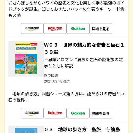
おさんぽしながらハワイの歴史と文化を楽しく学ぶ最強のガイ
ドブックが誕生。知っておきたいハワイの年表やキーワード集
も必読
詳細を見る
Ｗ０３ 世界の魅力的な奇岩と巨石１
３９選
不思議とロマンに満ちた岩石の謎を旅の雑
学とともに解説
旅の図鑑
2021.03.18 発売
「地球の歩き方」図鑑シリーズ第３弾は、謎だらけの奇岩と巨
石の世界！
詳細を見る
０３ 地球の歩き方 島旅 与論島