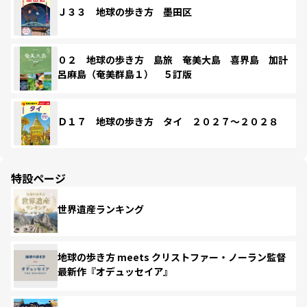
Ｊ３３ 地球の歩き方 墨田区
０２ 地球の歩き方 島旅 奄美大島 喜界島 加計
呂麻島（奄美群島１） ５訂版
Ｄ１７ 地球の歩き方 タイ ２０２７～２０２８
特設ページ
世界遺産ランキング
地球の歩き方 meets クリストファー・ノーラン監督
最新作『オデュッセイア』