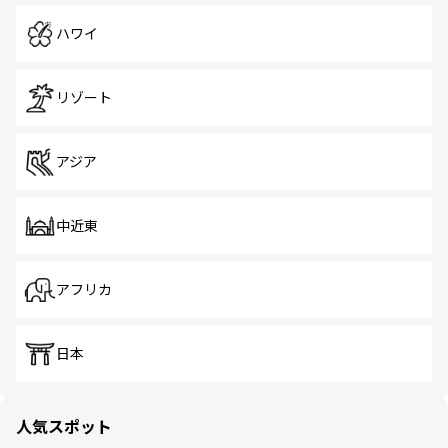
ハワイ
リゾート
アジア
中近東
アフリカ
日本
人気スポット