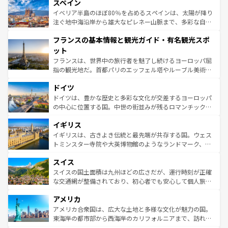
スペイン
ろん、トスカーナの美しい田園風景やアマルフィ海岸の絶
景など、自然景観も見逃せない。観光の合間には、本場の
イベリア半島のほぼ80％を占めるスペインは、太陽が降り
ピザやパスタなど、絶品のイタリア料理を堪能することも
注ぐ地中海沿岸から雄大なピレネー山脈まで、多彩な自然
できる。朝目覚めてから夜眠るまで、すべての瞬間を楽し
と文化が詰まったヨーロッパ屈指の旅行先だ。多様な地域
フランスの基本情報と観光ガイド・有名観光スポ
ませてくれるイタリアで、忘れられない旅をしてみよう！
文化が根付くこの国では、情熱的なフラメンコ、熱気あふ
なお、新着のイタリア情報は
コンテンツ一覧
を参照してほ
れる闘牛、そして美味しいタパスが生活の一部となってい
ット
しい。
る。首都マドリードの洗練された雰囲気や、バルセロナの
フランスは、世界中の旅行者を魅了し続けるヨーロッパ屈
アートに溢れた街角から、地方では古代ローマ遺跡や中世
指の観光地だ。首都パリのエッフェル塔やルーブル美術館
の城塞都市、穏やかなビーチリゾートまで多彩な表情を見
といった象徴的なスポットから、田舎町の古風な美しさま
せる。地方によって風土や気候が異なるスペインはその個
ドイツ
で、幅広い魅力が詰まっている。華麗な宮殿、歴史的な大
性で訪れる人を魅了する。 なお、新着のスペイン情報は
コ
聖堂、美しいビーチ、そして豊かな自然が、訪れる者を心
ドイツは、豊かな歴史と多彩な文化が交差するヨーロッパ
ンテンツ一覧
を参照してほしい。
から魅了する。また、フランスは美食の国としても知ら
の中心に位置する国。中世の街並みが残るロマンチック街
れ、フランス料理はユネスコ無形文化遺産にも登録されて
道から、未来を先取りするようなモダンな都市まで多様な
イギリス
いる。シャンパンの発祥地であるランス、プロヴァンスの
顔を持つこの国は、どこを歩いても飽きることがない。ベ
香り高いラベンダー畑など、多彩な楽しみ方が可能だ。さ
ルリンの文化的活気、バイエルン州のアルプスの絶景、そ
イギリスは、古きよき伝統と最先端が共存する国。ウェス
らに、パリ以外の地域にも魅力が溢れており、どの街角に
してライン川沿いのワイン畑といった風景は必見。ビール
トミンスター寺院や大英博物館のようなランドマーク、歴
も豊かな歴史と文化が息づいている。パリ以外の個性あふ
とソーセージを味わいながら地元の人と過ごす楽しい時間
史ある大学都市、美しい丘陵地帯や牧歌的な風景など、エ
れる地方に足を運ぶとそれぞれで全く異なる文化を体験で
スイス
は、お酒好きな人にはぜひ体験してほしい。 なお、新着の
リアごとに異なる魅力がある。また、優雅なアフタヌーン
きるだろう。 なお、新着のフランス情報は
コンテンツ一覧
ドイツ情報は
コンテンツ一覧
を参照してほしい。
ティー、ビール好きにはたまらない英国パブ、サッカー観
スイスの国土面積は九州ほどの広さだが、運行時刻が正確
を参照してほしい。
戦など、本場だからこそできる体験も豊富。イギリスを旅
な交通網が整備されており、初心者でも安心して個人旅行
して楽しみつくそう。 なお、新着のイギリス情報は
コンテ
を楽しめる。日本同様に時刻表どおりの旅が可能だ。中世
アメリカ
ンツ一覧
を参照してほしい。
の建物がそのまま残る町や、スイスならではのユニークな
博物館もあり、アルプス観光だけでなく町歩きも満喫する
アメリカ合衆国は、広大な土地と多様な文化が魅力の国。
ことができる。国民の所得が高いため物価も高いが、旅行
東海岸の都市部から西海岸のカリフォルニアまで、訪れる
者向けの交通パス提供のサービスもあり、うまく活用すれ
場所ごとに異なる風景と体験が待っている。ニューヨーク