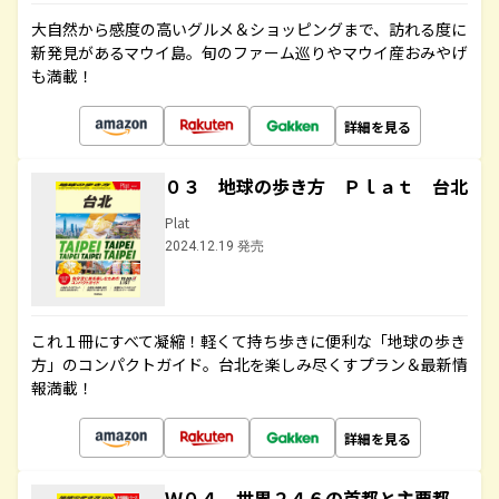
大自然から感度の高いグルメ＆ショッピングまで、訪れる度に
新発見があるマウイ島。旬のファーム巡りやマウイ産おみやげ
も満載！
詳細を見る
０３ 地球の歩き方 Ｐｌａｔ 台北
Plat
2024.12.19 発売
これ１冊にすべて凝縮！軽くて持ち歩きに便利な「地球の歩き
方」のコンパクトガイド。台北を楽しみ尽くすプラン＆最新情
報満載！
詳細を見る
Ｗ０４ 世界２４６の首都と主要都