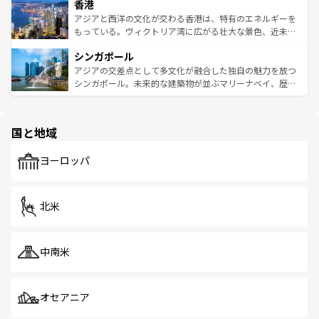
香港
とつ。フォーやバインミー、ベトナムコーヒーなどは、ぜ
の活気が交差している。北部ではチェンマイなどの山岳地
ひ現地で味わいたい。どの地域を訪れてもあたたかい人々
帯で自然と触れ合い、南部ではプーケットやクラビの美し
アジアと西洋の文化が交わる香港は、特有のエネルギーを
が旅行者を迎えてくれるので、きっと忘れられない旅にな
いビーチでリゾート気分を楽しむことができる。タイ料理
もっている。ヴィクトリア湾に広がる壮大な景色、近未来
るはずだ。 なお、新着のベトナム情報は
コンテンツ一覧
を
は世界的に有名で、屋台から高級レストランまで味覚を刺
的なアートスポット、そして歴史と現代が融合した町並
参照してほしい。
シンガポール
激する。気候は一年中温暖で、どの季節にも異なる楽しみ
み、どこを訪れても感動するはず。観光スポットが密集し
が待っている。親しみやすいタイの人々、仏教を中心とし
ており、効率よく見どころを回れるのも魅力。息をのむよ
アジアの交差点として多文化が融合した独自の魅力を放つ
た文化、そして多様な観光資源が、訪れる旅人を魅了し続
うな絶景から文化的な体験まで、香港を存分に楽しみ尽く
シンガポール。未来的な建築物が並ぶマリーナベイ、歴史
ける。 なお、新着のタイ情報は
コンテンツ一覧
を参照して
そう。 なお、新着の香港情報は
コンテンツ一覧
を参照して
と伝統を感じられるエスニックタウン、多数の緑豊かな公
ほしい。
ほしい。
園や自然保護区など、自然が調和した近代的な景観と文化
の多様性あふれるカラフルな町は、どこを歩いても新しい
国と地域
発見がある。さらに、治安のよさや充実した公共交通機関
も、旅行者にとっては魅力的なポイント。グルメも豊富
で、ホーカーズは地元の風情を楽しめる外せないスポット
ヨーロッパ
だ。訪れる人を飽きさせないシンガポールで、多様な魅力
を体感しよう。 なお、新着のシンガポール情報は
コンテン
ツ一覧
を参照してほしい。
北米
中南米
オセアニア