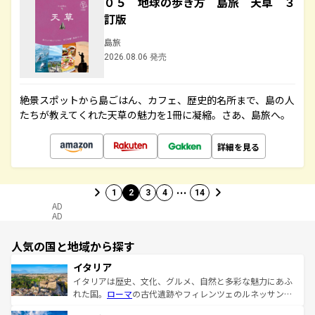
０５ 地球の歩き方 島旅 天草 ３
訂版
島旅
2026.08.06 発売
絶景スポットから島ごはん、カフェ、歴史的名所まで、島の人
たちが教えてくれた天草の魅力を1冊に凝縮。さあ、島旅へ。
詳細を見る
…
1
2
3
4
14
AD
AD
人気の国と地域から探す
イタリア
イタリアは歴史、文化、グルメ、自然と多彩な魅力にあふ
れた国。
ローマ
の古代遺跡やフィレンツェのルネッサンス
美術、ヴェネツィアの運河など、歴史あるスポットはもち