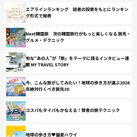
エアラインランキング 読者の投票をもとにランキン
グ形式で発表
Next韓国旅 次の韓国旅行がもっと楽しくなる 旅先・
グルメ・テクニック
旬な“あの人”が「旅」をテーマに語るインタビュー連
載 MY TRAVEL STORY
今、こんな旅がしてみたい！地球の歩き方が選ぶ2026
年絶対行くべき旅先30
コスパもタイパもかなえる！賢者の旅テクニック
地球の歩き方♥偏愛ハワイ