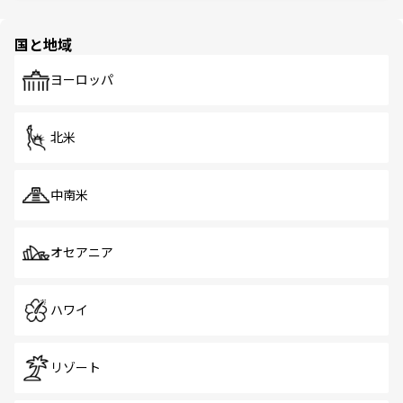
ほしい。
ほしい。
園や自然保護区など、自然が調和した近代的な景観と文化
の多様性あふれるカラフルな町は、どこを歩いても新しい
国と地域
発見がある。さらに、治安のよさや充実した公共交通機関
も、旅行者にとっては魅力的なポイント。グルメも豊富
で、ホーカーズは地元の風情を楽しめる外せないスポット
ヨーロッパ
だ。訪れる人を飽きさせないシンガポールで、多様な魅力
を体感しよう。 なお、新着のシンガポール情報は
コンテン
ツ一覧
を参照してほしい。
北米
中南米
オセアニア
ハワイ
リゾート