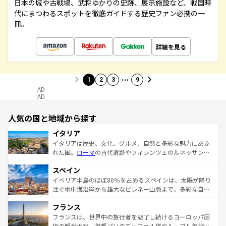
日本の城や古戦場、武将ゆかりの史跡、展示施設など、戦国時
代にまつわるスポットを徹底ガイドする歴史ファン必携の一
冊。
詳細を見る
…
1
2
3
9
AD
AD
人気の国と地域から探す
イタリア
イタリアは歴史、文化、グルメ、自然と多彩な魅力にあふ
れた国。
ローマ
の古代遺跡やフィレンツェのルネッサンス
美術、ヴェネツィアの運河など、歴史あるスポットはもち
スペイン
ろん、トスカーナの美しい田園風景やアマルフィ海岸の絶
景など、自然景観も見逃せない。観光の合間には、本場の
イベリア半島のほぼ80％を占めるスペインは、太陽が降り
ピザやパスタなど、絶品のイタリア料理を堪能することも
注ぐ地中海沿岸から雄大なピレネー山脈まで、多彩な自然
できる。朝目覚めてから夜眠るまで、すべての瞬間を楽し
と文化が詰まったヨーロッパ屈指の旅行先だ。多様な地域
フランス
ませてくれるイタリアで、忘れられない旅をしてみよう！
文化が根付くこの国では、情熱的なフラメンコ、熱気あふ
なお、新着のイタリア情報は
コンテンツ一覧
を参照してほ
れる闘牛、そして美味しいタパスが生活の一部となってい
フランスは、世界中の旅行者を魅了し続けるヨーロッパ屈
しい。
る。首都マドリードの洗練された雰囲気や、バルセロナの
指の観光地だ。首都パリのエッフェル塔やルーブル美術館