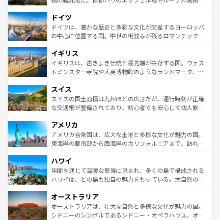
アートに溢れた街角から、地方では古代ローマ遺跡や中世
といった象徴的なスポットから、田舎町の古風な美しさま
ドイツ
の城塞都市、穏やかなビーチリゾートまで多彩な表情を見
で、幅広い魅力が詰まっている。華麗な宮殿、歴史的な大
せる。地方によって風土や気候が異なるスペインはその個
聖堂、美しいビーチ、そして豊かな自然が、訪れる者を心
ドイツは、豊かな歴史と多彩な文化が交差するヨーロッパ
性で訪れる人を魅了する。 なお、新着のスペイン情報は
コ
から魅了する。また、フランスは美食の国としても知ら
の中心に位置する国。中世の街並みが残るロマンチック街
ンテンツ一覧
を参照してほしい。
れ、フランス料理はユネスコ無形文化遺産にも登録されて
道から、未来を先取りするようなモダンな都市まで多様な
イギリス
いる。シャンパンの発祥地であるランス、プロヴァンスの
顔を持つこの国は、どこを歩いても飽きることがない。ベ
香り高いラベンダー畑など、多彩な楽しみ方が可能だ。さ
ルリンの文化的活気、バイエルン州のアルプスの絶景、そ
イギリスは、古きよき伝統と最先端が共存する国。ウェス
らに、パリ以外の地域にも魅力が溢れており、どの街角に
してライン川沿いのワイン畑といった風景は必見。ビール
トミンスター寺院や大英博物館のようなランドマーク、歴
も豊かな歴史と文化が息づいている。パリ以外の個性あふ
とソーセージを味わいながら地元の人と過ごす楽しい時間
史ある大学都市、美しい丘陵地帯や牧歌的な風景など、エ
れる地方に足を運ぶとそれぞれで全く異なる文化を体験で
スイス
は、お酒好きな人にはぜひ体験してほしい。 なお、新着の
リアごとに異なる魅力がある。また、優雅なアフタヌーン
きるだろう。 なお、新着のフランス情報は
コンテンツ一覧
ドイツ情報は
コンテンツ一覧
を参照してほしい。
ティー、ビール好きにはたまらない英国パブ、サッカー観
スイスの国土面積は九州ほどの広さだが、運行時刻が正確
を参照してほしい。
戦など、本場だからこそできる体験も豊富。イギリスを旅
な交通網が整備されており、初心者でも安心して個人旅行
して楽しみつくそう。 なお、新着のイギリス情報は
コンテ
を楽しめる。日本同様に時刻表どおりの旅が可能だ。中世
アメリカ
ンツ一覧
を参照してほしい。
の建物がそのまま残る町や、スイスならではのユニークな
博物館もあり、アルプス観光だけでなく町歩きも満喫する
アメリカ合衆国は、広大な土地と多様な文化が魅力の国。
ことができる。国民の所得が高いため物価も高いが、旅行
東海岸の都市部から西海岸のカリフォルニアまで、訪れる
者向けの交通パス提供のサービスもあり、うまく活用すれ
場所ごとに異なる風景と体験が待っている。ニューヨーク
ハワイ
ば市内交通費無料で観光を楽しむこともできる。 なお、新
のような巨大都市は、観光、ショッピング、エンターテイ
着のスイス情報は
コンテンツ一覧
を参照してほしい。
ンメントが詰まった刺激的なスポットだ。一方、アメリカ
年間を通じて温暖な気候に恵まれ、多くの島で構成される
西部には大自然が広がり、グランドキャニオンやイエロー
ハワイは、どの島も独自の魅力をもっている。大自然の神
ストーン国立公園といった絶景が堪能できる。さらに、南
秘を感じたいなら、火山が生み出した壮大な景観を誇るハ
オーストラリア
部のニューオーリンズでは、音楽と美食が融合した独特の
ワイ島は見逃せない。また、定番の観光地といえばオアフ
文化が魅力。旅行者はアメリカの各地域で異なる魅力を楽
島だが、静かな自然を求めるならマウイ島やカウアイ島が
オーストラリアは、壮大な自然と多様な文化が魅力の国。
しみながら、その多様性と豊かな歴史を感じることができ
おすすめ。エメラルドグリーンに輝く海をはじめ、豊かな
シドニーのシンボルであるシドニー・オペラハウス、オー