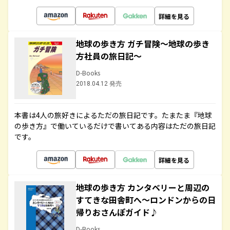
詳細を見る
地球の歩き方 ガチ冒険～地球の歩き
方社員の旅日記～
D-Books
2018.04.12 発売
本書は4人の旅好きによるただの旅日記です。たまたま『地球
の歩き方』で働いているだけで書いてある内容はただの旅日記
です。
詳細を見る
地球の歩き方 カンタベリーと周辺の
すてきな田舎町へ～ロンドンからの日
帰りおさんぽガイド♪
D-Books