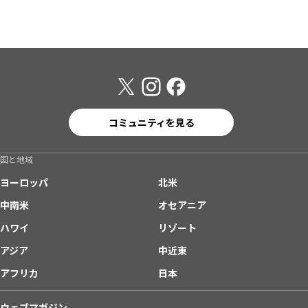
コミュニティを見る
国と地域
ヨーロッパ
北米
中南米
オセアニア
ハワイ
リゾート
アジア
中近東
アフリカ
日本
ウェブマガジン