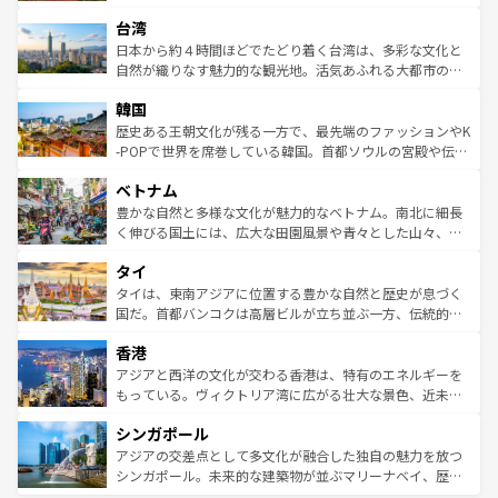
るだろう。車でのロードトリップや列車の旅も、アメリカ
文化や歴史が息づいている。「アロハスピリット」と呼ば
ストラリア東海岸北部に広がる大サンゴ礁地帯グレートバ
ならではの贅沢な旅のスタイルだ。 なお、新着のアメリカ
台湾
れるおもてなしの心で訪れる人々を迎えてくれるハワイの
リアリーフや大陸中央部にそびえるウルル（エアーズロッ
情報は
コンテンツ一覧
を参照してほしい。
人々、おいしいローカルフードやハワイアンミュージッ
ク）、タスマニアの美しい原生林やケアンズの熱帯雨林な
日本から約４時間ほどでたどり着く台湾は、多彩な文化と
ク、伝統的なフラダンスなど、すべてがハワイの魅力を彩
ど、見どころがたくさん。また、カフェやワイン、オージ
自然が織りなす魅力的な観光地。活気あふれる大都市の台
っている。訪れるたびに新しい発見と感動が待っているハ
ービーフなどの食文化も豊かで、美味しいものであふれて
北やノスタルジックな町並みが人気な九份（ジォウフェ
ワイを、存分に味わってほしい。 なお、新着のハワイ情報
韓国
いる。アクティビティも充実しており、サーフィンやダイ
ン）、静ひつな山岳地帯である台湾東部など、都市の喧騒
は
コンテンツ一覧
を参照してほしい。
ビング、ハイキングなど、アウトドア好きにはたまらな
と山間の静けさが共存しており、訪れる人に新しい発見と
歴史ある王朝文化が残る一方で、最先端のファッションやK
い。オーストラリアの多彩な魅力を存分に味わいつくそ
驚きをもたらしてくれる。また、奥深い台湾の食文化も魅
-POPで世界を席巻している韓国。首都ソウルの宮殿や伝統
う。 なお、新着のオーストラリア情報は
コンテンツ一覧
を
力で、夜市などの屋台グルメから高級料理、ヘルシーで美
家屋が並ぶエリアでは韓国の歴史と文化に浸ることがで
参照してほしい。
ベトナム
容にもいいと評判のスイーツなど、バラエティ豊かな料理
き、地方に足を延ばせば四季折々の自然美を楽しむことが
が味わえる。 なお、新着の台湾情報は
コンテンツ一覧
を参
できる。そして、キムチや焼肉、絶品のストリートフード
豊かな自然と多様な文化が魅力的なベトナム。南北に細長
照してほしい。
まで、さまざまな韓国料理が待っている。夜には、韓国な
く伸びる国土には、広大な田園風景や青々とした山々、世
らではのナイトライフも堪能できる。あたたかいホスピタ
界遺産に登録された壮大な自然景観が点在し、都市部では
タイ
リティに包まれながら、韓国の多彩な魅力を心ゆくまで味
急速な発展と共に伝統が息づく。ハノイの古い町並みやホ
わってみてほしい。 なお、新着の韓国情報は
コンテンツ一
ーチミン市のフランス統治時代の建物も、独特の雰囲気を
タイは、東南アジアに位置する豊かな自然と歴史が息づく
覧
を参照してほしい。
醸し出している。また、バラエティの豊かさとおいしさで
国だ。首都バンコクは高層ビルが立ち並ぶ一方、伝統的な
世界中の食通を魅了してやまないベトナム料理も魅力のひ
寺院や市場がいたるところに点在し、古きよき文化と現代
香港
とつ。フォーやバインミー、ベトナムコーヒーなどは、ぜ
の活気が交差している。北部ではチェンマイなどの山岳地
ひ現地で味わいたい。どの地域を訪れてもあたたかい人々
帯で自然と触れ合い、南部ではプーケットやクラビの美し
アジアと西洋の文化が交わる香港は、特有のエネルギーを
が旅行者を迎えてくれるので、きっと忘れられない旅にな
いビーチでリゾート気分を楽しむことができる。タイ料理
もっている。ヴィクトリア湾に広がる壮大な景色、近未来
るはずだ。 なお、新着のベトナム情報は
コンテンツ一覧
を
は世界的に有名で、屋台から高級レストランまで味覚を刺
的なアートスポット、そして歴史と現代が融合した町並
参照してほしい。
シンガポール
激する。気候は一年中温暖で、どの季節にも異なる楽しみ
み、どこを訪れても感動するはず。観光スポットが密集し
が待っている。親しみやすいタイの人々、仏教を中心とし
ており、効率よく見どころを回れるのも魅力。息をのむよ
アジアの交差点として多文化が融合した独自の魅力を放つ
た文化、そして多様な観光資源が、訪れる旅人を魅了し続
うな絶景から文化的な体験まで、香港を存分に楽しみ尽く
シンガポール。未来的な建築物が並ぶマリーナベイ、歴史
ける。 なお、新着のタイ情報は
コンテンツ一覧
を参照して
そう。 なお、新着の香港情報は
コンテンツ一覧
を参照して
と伝統を感じられるエスニックタウン、多数の緑豊かな公