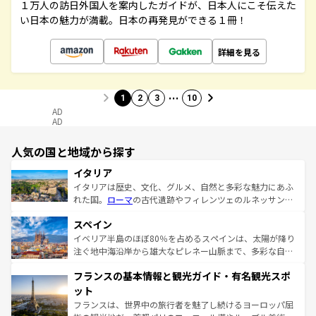
１万人の訪日外国人を案内したガイドが、日本人にこそ伝えた
い日本の魅力が満載。日本の再発見ができる１冊！
詳細を見る
…
1
2
3
10
AD
AD
人気の国と地域から探す
イタリア
イタリアは歴史、文化、グルメ、自然と多彩な魅力にあふ
れた国。
ローマ
の古代遺跡やフィレンツェのルネッサンス
美術、ヴェネツィアの運河など、歴史あるスポットはもち
スペイン
ろん、トスカーナの美しい田園風景やアマルフィ海岸の絶
景など、自然景観も見逃せない。観光の合間には、本場の
イベリア半島のほぼ80％を占めるスペインは、太陽が降り
ピザやパスタなど、絶品のイタリア料理を堪能することも
注ぐ地中海沿岸から雄大なピレネー山脈まで、多彩な自然
できる。朝目覚めてから夜眠るまで、すべての瞬間を楽し
と文化が詰まったヨーロッパ屈指の旅行先だ。多様な地域
フランスの基本情報と観光ガイド・有名観光スポ
ませてくれるイタリアで、忘れられない旅をしてみよう！
文化が根付くこの国では、情熱的なフラメンコ、熱気あふ
なお、新着のイタリア情報は
コンテンツ一覧
を参照してほ
れる闘牛、そして美味しいタパスが生活の一部となってい
ット
しい。
る。首都マドリードの洗練された雰囲気や、バルセロナの
フランスは、世界中の旅行者を魅了し続けるヨーロッパ屈
アートに溢れた街角から、地方では古代ローマ遺跡や中世