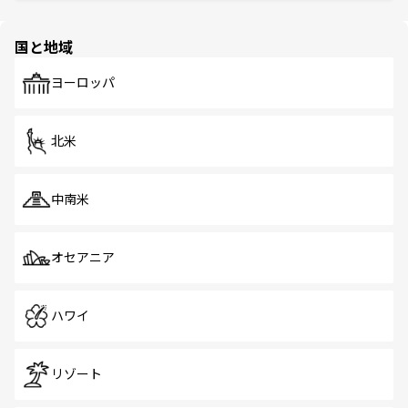
ほしい。
ほしい。
園や自然保護区など、自然が調和した近代的な景観と文化
の多様性あふれるカラフルな町は、どこを歩いても新しい
国と地域
発見がある。さらに、治安のよさや充実した公共交通機関
も、旅行者にとっては魅力的なポイント。グルメも豊富
で、ホーカーズは地元の風情を楽しめる外せないスポット
ヨーロッパ
だ。訪れる人を飽きさせないシンガポールで、多様な魅力
を体感しよう。 なお、新着のシンガポール情報は
コンテン
ツ一覧
を参照してほしい。
北米
中南米
オセアニア
ハワイ
リゾート