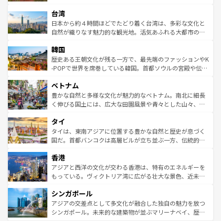
るだろう。車でのロードトリップや列車の旅も、アメリカ
文化や歴史が息づいている。「アロハスピリット」と呼ば
ストラリア東海岸北部に広がる大サンゴ礁地帯グレートバ
ならではの贅沢な旅のスタイルだ。 なお、新着のアメリカ
台湾
れるおもてなしの心で訪れる人々を迎えてくれるハワイの
リアリーフや大陸中央部にそびえるウルル（エアーズロッ
情報は
コンテンツ一覧
を参照してほしい。
人々、おいしいローカルフードやハワイアンミュージッ
ク）、タスマニアの美しい原生林やケアンズの熱帯雨林な
日本から約４時間ほどでたどり着く台湾は、多彩な文化と
ク、伝統的なフラダンスなど、すべてがハワイの魅力を彩
ど、見どころがたくさん。また、カフェやワイン、オージ
自然が織りなす魅力的な観光地。活気あふれる大都市の台
っている。訪れるたびに新しい発見と感動が待っているハ
ービーフなどの食文化も豊かで、美味しいものであふれて
北やノスタルジックな町並みが人気な九份（ジォウフェ
ワイを、存分に味わってほしい。 なお、新着のハワイ情報
韓国
いる。アクティビティも充実しており、サーフィンやダイ
ン）、静ひつな山岳地帯である台湾東部など、都市の喧騒
は
コンテンツ一覧
を参照してほしい。
ビング、ハイキングなど、アウトドア好きにはたまらな
と山間の静けさが共存しており、訪れる人に新しい発見と
歴史ある王朝文化が残る一方で、最先端のファッションやK
い。オーストラリアの多彩な魅力を存分に味わいつくそ
驚きをもたらしてくれる。また、奥深い台湾の食文化も魅
-POPで世界を席巻している韓国。首都ソウルの宮殿や伝統
う。 なお、新着のオーストラリア情報は
コンテンツ一覧
を
力で、夜市などの屋台グルメから高級料理、ヘルシーで美
家屋が並ぶエリアでは韓国の歴史と文化に浸ることがで
参照してほしい。
ベトナム
容にもいいと評判のスイーツなど、バラエティ豊かな料理
き、地方に足を延ばせば四季折々の自然美を楽しむことが
が味わえる。 なお、新着の台湾情報は
コンテンツ一覧
を参
できる。そして、キムチや焼肉、絶品のストリートフード
豊かな自然と多様な文化が魅力的なベトナム。南北に細長
照してほしい。
まで、さまざまな韓国料理が待っている。夜には、韓国な
く伸びる国土には、広大な田園風景や青々とした山々、世
らではのナイトライフも堪能できる。あたたかいホスピタ
界遺産に登録された壮大な自然景観が点在し、都市部では
タイ
リティに包まれながら、韓国の多彩な魅力を心ゆくまで味
急速な発展と共に伝統が息づく。ハノイの古い町並みやホ
わってみてほしい。 なお、新着の韓国情報は
コンテンツ一
ーチミン市のフランス統治時代の建物も、独特の雰囲気を
タイは、東南アジアに位置する豊かな自然と歴史が息づく
覧
を参照してほしい。
醸し出している。また、バラエティの豊かさとおいしさで
国だ。首都バンコクは高層ビルが立ち並ぶ一方、伝統的な
世界中の食通を魅了してやまないベトナム料理も魅力のひ
寺院や市場がいたるところに点在し、古きよき文化と現代
香港
とつ。フォーやバインミー、ベトナムコーヒーなどは、ぜ
の活気が交差している。北部ではチェンマイなどの山岳地
ひ現地で味わいたい。どの地域を訪れてもあたたかい人々
帯で自然と触れ合い、南部ではプーケットやクラビの美し
アジアと西洋の文化が交わる香港は、特有のエネルギーを
が旅行者を迎えてくれるので、きっと忘れられない旅にな
いビーチでリゾート気分を楽しむことができる。タイ料理
もっている。ヴィクトリア湾に広がる壮大な景色、近未来
るはずだ。 なお、新着のベトナム情報は
コンテンツ一覧
を
は世界的に有名で、屋台から高級レストランまで味覚を刺
的なアートスポット、そして歴史と現代が融合した町並
参照してほしい。
シンガポール
激する。気候は一年中温暖で、どの季節にも異なる楽しみ
み、どこを訪れても感動するはず。観光スポットが密集し
が待っている。親しみやすいタイの人々、仏教を中心とし
ており、効率よく見どころを回れるのも魅力。息をのむよ
アジアの交差点として多文化が融合した独自の魅力を放つ
た文化、そして多様な観光資源が、訪れる旅人を魅了し続
うな絶景から文化的な体験まで、香港を存分に楽しみ尽く
シンガポール。未来的な建築物が並ぶマリーナベイ、歴史
ける。 なお、新着のタイ情報は
コンテンツ一覧
を参照して
そう。 なお、新着の香港情報は
コンテンツ一覧
を参照して
と伝統を感じられるエスニックタウン、多数の緑豊かな公