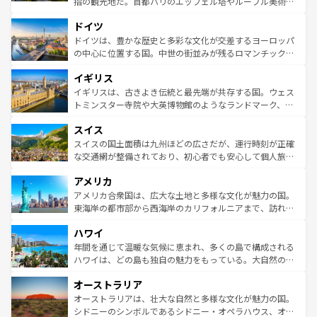
指の観光地だ。首都パリのエッフェル塔やルーブル美術館
の城塞都市、穏やかなビーチリゾートまで多彩な表情を見
といった象徴的なスポットから、田舎町の古風な美しさま
せる。地方によって風土や気候が異なるスペインはその個
ドイツ
で、幅広い魅力が詰まっている。華麗な宮殿、歴史的な大
性で訪れる人を魅了する。 なお、新着のスペイン情報は
コ
聖堂、美しいビーチ、そして豊かな自然が、訪れる者を心
ドイツは、豊かな歴史と多彩な文化が交差するヨーロッパ
ンテンツ一覧
を参照してほしい。
から魅了する。また、フランスは美食の国としても知ら
の中心に位置する国。中世の街並みが残るロマンチック街
れ、フランス料理はユネスコ無形文化遺産にも登録されて
道から、未来を先取りするようなモダンな都市まで多様な
イギリス
いる。シャンパンの発祥地であるランス、プロヴァンスの
顔を持つこの国は、どこを歩いても飽きることがない。ベ
香り高いラベンダー畑など、多彩な楽しみ方が可能だ。さ
ルリンの文化的活気、バイエルン州のアルプスの絶景、そ
イギリスは、古きよき伝統と最先端が共存する国。ウェス
らに、パリ以外の地域にも魅力が溢れており、どの街角に
してライン川沿いのワイン畑といった風景は必見。ビール
トミンスター寺院や大英博物館のようなランドマーク、歴
も豊かな歴史と文化が息づいている。パリ以外の個性あふ
とソーセージを味わいながら地元の人と過ごす楽しい時間
史ある大学都市、美しい丘陵地帯や牧歌的な風景など、エ
れる地方に足を運ぶとそれぞれで全く異なる文化を体験で
スイス
は、お酒好きな人にはぜひ体験してほしい。 なお、新着の
リアごとに異なる魅力がある。また、優雅なアフタヌーン
きるだろう。 なお、新着のフランス情報は
コンテンツ一覧
ドイツ情報は
コンテンツ一覧
を参照してほしい。
ティー、ビール好きにはたまらない英国パブ、サッカー観
スイスの国土面積は九州ほどの広さだが、運行時刻が正確
を参照してほしい。
戦など、本場だからこそできる体験も豊富。イギリスを旅
な交通網が整備されており、初心者でも安心して個人旅行
して楽しみつくそう。 なお、新着のイギリス情報は
コンテ
を楽しめる。日本同様に時刻表どおりの旅が可能だ。中世
アメリカ
ンツ一覧
を参照してほしい。
の建物がそのまま残る町や、スイスならではのユニークな
博物館もあり、アルプス観光だけでなく町歩きも満喫する
アメリカ合衆国は、広大な土地と多様な文化が魅力の国。
ことができる。国民の所得が高いため物価も高いが、旅行
東海岸の都市部から西海岸のカリフォルニアまで、訪れる
者向けの交通パス提供のサービスもあり、うまく活用すれ
場所ごとに異なる風景と体験が待っている。ニューヨーク
ハワイ
ば市内交通費無料で観光を楽しむこともできる。 なお、新
のような巨大都市は、観光、ショッピング、エンターテイ
着のスイス情報は
コンテンツ一覧
を参照してほしい。
ンメントが詰まった刺激的なスポットだ。一方、アメリカ
年間を通じて温暖な気候に恵まれ、多くの島で構成される
西部には大自然が広がり、グランドキャニオンやイエロー
ハワイは、どの島も独自の魅力をもっている。大自然の神
ストーン国立公園といった絶景が堪能できる。さらに、南
秘を感じたいなら、火山が生み出した壮大な景観を誇るハ
オーストラリア
部のニューオーリンズでは、音楽と美食が融合した独特の
ワイ島は見逃せない。また、定番の観光地といえばオアフ
文化が魅力。旅行者はアメリカの各地域で異なる魅力を楽
島だが、静かな自然を求めるならマウイ島やカウアイ島が
オーストラリアは、壮大な自然と多様な文化が魅力の国。
しみながら、その多様性と豊かな歴史を感じることができ
おすすめ。エメラルドグリーンに輝く海をはじめ、豊かな
シドニーのシンボルであるシドニー・オペラハウス、オー