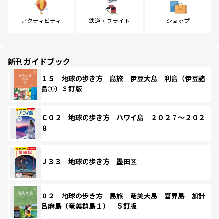
アクティビティ
鉄道・フライト
ショップ
新刊ガイドブック
１５ 地球の歩き方 島旅 伊豆大島 利島（伊豆諸
島①）３訂版
Ｃ０２ 地球の歩き方 ハワイ島 ２０２７～２０２
８
Ｊ３３ 地球の歩き方 墨田区
０２ 地球の歩き方 島旅 奄美大島 喜界島 加計
呂麻島（奄美群島１） ５訂版