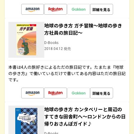
詳細を見る
地球の歩き方 ガチ冒険～地球の歩き
方社員の旅日記～
D-Books
2018.04.12 発売
本書は4人の旅好きによるただの旅日記です。たまたま『地球
の歩き方』で働いているだけで書いてある内容はただの旅日記
です。
詳細を見る
地球の歩き方 カンタベリーと周辺の
すてきな田舎町へ～ロンドンからの日
帰りおさんぽガイド♪
D-Books