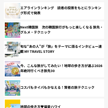
エアラインランキング 読者の投票をもとにランキン
グ形式で発表
Next韓国旅 次の韓国旅行がもっと楽しくなる 旅先・
グルメ・テクニック
旬な“あの人”が「旅」をテーマに語るインタビュー連
載 MY TRAVEL STORY
今、こんな旅がしてみたい！地球の歩き方が選ぶ2026
年絶対行くべき旅先30
コスパもタイパもかなえる！賢者の旅テクニック
地球の歩き方♥偏愛ハワイ