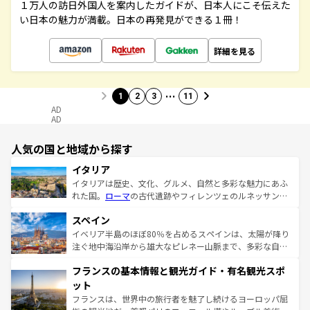
１万人の訪日外国人を案内したガイドが、日本人にこそ伝えた
い日本の魅力が満載。日本の再発見ができる１冊！
詳細を見る
…
1
2
3
11
AD
AD
人気の国と地域から探す
イタリア
イタリアは歴史、文化、グルメ、自然と多彩な魅力にあふ
れた国。
ローマ
の古代遺跡やフィレンツェのルネッサンス
美術、ヴェネツィアの運河など、歴史あるスポットはもち
スペイン
ろん、トスカーナの美しい田園風景やアマルフィ海岸の絶
景など、自然景観も見逃せない。観光の合間には、本場の
イベリア半島のほぼ80％を占めるスペインは、太陽が降り
ピザやパスタなど、絶品のイタリア料理を堪能することも
注ぐ地中海沿岸から雄大なピレネー山脈まで、多彩な自然
できる。朝目覚めてから夜眠るまで、すべての瞬間を楽し
と文化が詰まったヨーロッパ屈指の旅行先だ。多様な地域
フランスの基本情報と観光ガイド・有名観光スポ
ませてくれるイタリアで、忘れられない旅をしてみよう！
文化が根付くこの国では、情熱的なフラメンコ、熱気あふ
なお、新着のイタリア情報は
コンテンツ一覧
を参照してほ
れる闘牛、そして美味しいタパスが生活の一部となってい
ット
しい。
る。首都マドリードの洗練された雰囲気や、バルセロナの
フランスは、世界中の旅行者を魅了し続けるヨーロッパ屈
アートに溢れた街角から、地方では古代ローマ遺跡や中世