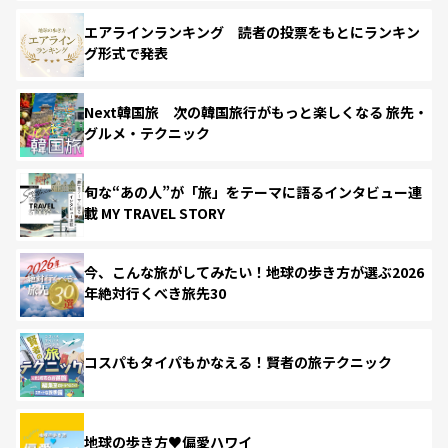
エアラインランキング 読者の投票をもとにランキン
グ形式で発表
Next韓国旅 次の韓国旅行がもっと楽しくなる 旅先・
グルメ・テクニック
旬な“あの人”が「旅」をテーマに語るインタビュー連
載 MY TRAVEL STORY
今、こんな旅がしてみたい！地球の歩き方が選ぶ2026
年絶対行くべき旅先30
コスパもタイパもかなえる！賢者の旅テクニック
地球の歩き方♥偏愛ハワイ