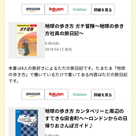
詳細を見る
地球の歩き方 ガチ冒険～地球の歩き
方社員の旅日記～
D-Books
2018.04.12 発売
本書は4人の旅好きによるただの旅日記です。たまたま『地球
の歩き方』で働いているだけで書いてある内容はただの旅日記
です。
詳細を見る
地球の歩き方 カンタベリーと周辺の
すてきな田舎町へ～ロンドンからの日
帰りおさんぽガイド♪
D-Books