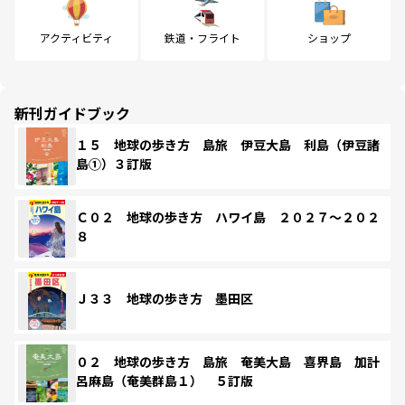
アクティビティ
鉄道・フライト
ショップ
新刊ガイドブック
１５ 地球の歩き方 島旅 伊豆大島 利島（伊豆諸
島①）３訂版
Ｃ０２ 地球の歩き方 ハワイ島 ２０２７～２０２
８
Ｊ３３ 地球の歩き方 墨田区
０２ 地球の歩き方 島旅 奄美大島 喜界島 加計
呂麻島（奄美群島１） ５訂版