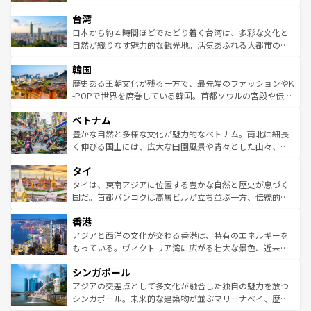
るだろう。車でのロードトリップや列車の旅も、アメリカ
文化や歴史が息づいている。「アロハスピリット」と呼ば
ストラリア東海岸北部に広がる大サンゴ礁地帯グレートバ
ならではの贅沢な旅のスタイルだ。 なお、新着のアメリカ
台湾
れるおもてなしの心で訪れる人々を迎えてくれるハワイの
リアリーフや大陸中央部にそびえるウルル（エアーズロッ
情報は
コンテンツ一覧
を参照してほしい。
人々、おいしいローカルフードやハワイアンミュージッ
ク）、タスマニアの美しい原生林やケアンズの熱帯雨林な
日本から約４時間ほどでたどり着く台湾は、多彩な文化と
ク、伝統的なフラダンスなど、すべてがハワイの魅力を彩
ど、見どころがたくさん。また、カフェやワイン、オージ
自然が織りなす魅力的な観光地。活気あふれる大都市の台
っている。訪れるたびに新しい発見と感動が待っているハ
ービーフなどの食文化も豊かで、美味しいものであふれて
北やノスタルジックな町並みが人気な九份（ジォウフェ
ワイを、存分に味わってほしい。 なお、新着のハワイ情報
韓国
いる。アクティビティも充実しており、サーフィンやダイ
ン）、静ひつな山岳地帯である台湾東部など、都市の喧騒
は
コンテンツ一覧
を参照してほしい。
ビング、ハイキングなど、アウトドア好きにはたまらな
と山間の静けさが共存しており、訪れる人に新しい発見と
歴史ある王朝文化が残る一方で、最先端のファッションやK
い。オーストラリアの多彩な魅力を存分に味わいつくそ
驚きをもたらしてくれる。また、奥深い台湾の食文化も魅
-POPで世界を席巻している韓国。首都ソウルの宮殿や伝統
う。 なお、新着のオーストラリア情報は
コンテンツ一覧
を
力で、夜市などの屋台グルメから高級料理、ヘルシーで美
家屋が並ぶエリアでは韓国の歴史と文化に浸ることがで
参照してほしい。
ベトナム
容にもいいと評判のスイーツなど、バラエティ豊かな料理
き、地方に足を延ばせば四季折々の自然美を楽しむことが
が味わえる。 なお、新着の台湾情報は
コンテンツ一覧
を参
できる。そして、キムチや焼肉、絶品のストリートフード
豊かな自然と多様な文化が魅力的なベトナム。南北に細長
照してほしい。
まで、さまざまな韓国料理が待っている。夜には、韓国な
く伸びる国土には、広大な田園風景や青々とした山々、世
らではのナイトライフも堪能できる。あたたかいホスピタ
界遺産に登録された壮大な自然景観が点在し、都市部では
タイ
リティに包まれながら、韓国の多彩な魅力を心ゆくまで味
急速な発展と共に伝統が息づく。ハノイの古い町並みやホ
わってみてほしい。 なお、新着の韓国情報は
コンテンツ一
ーチミン市のフランス統治時代の建物も、独特の雰囲気を
タイは、東南アジアに位置する豊かな自然と歴史が息づく
覧
を参照してほしい。
醸し出している。また、バラエティの豊かさとおいしさで
国だ。首都バンコクは高層ビルが立ち並ぶ一方、伝統的な
世界中の食通を魅了してやまないベトナム料理も魅力のひ
寺院や市場がいたるところに点在し、古きよき文化と現代
香港
とつ。フォーやバインミー、ベトナムコーヒーなどは、ぜ
の活気が交差している。北部ではチェンマイなどの山岳地
ひ現地で味わいたい。どの地域を訪れてもあたたかい人々
帯で自然と触れ合い、南部ではプーケットやクラビの美し
アジアと西洋の文化が交わる香港は、特有のエネルギーを
が旅行者を迎えてくれるので、きっと忘れられない旅にな
いビーチでリゾート気分を楽しむことができる。タイ料理
もっている。ヴィクトリア湾に広がる壮大な景色、近未来
るはずだ。 なお、新着のベトナム情報は
コンテンツ一覧
を
は世界的に有名で、屋台から高級レストランまで味覚を刺
的なアートスポット、そして歴史と現代が融合した町並
参照してほしい。
シンガポール
激する。気候は一年中温暖で、どの季節にも異なる楽しみ
み、どこを訪れても感動するはず。観光スポットが密集し
が待っている。親しみやすいタイの人々、仏教を中心とし
ており、効率よく見どころを回れるのも魅力。息をのむよ
アジアの交差点として多文化が融合した独自の魅力を放つ
た文化、そして多様な観光資源が、訪れる旅人を魅了し続
うな絶景から文化的な体験まで、香港を存分に楽しみ尽く
シンガポール。未来的な建築物が並ぶマリーナベイ、歴史
ける。 なお、新着のタイ情報は
コンテンツ一覧
を参照して
そう。 なお、新着の香港情報は
コンテンツ一覧
を参照して
と伝統を感じられるエスニックタウン、多数の緑豊かな公