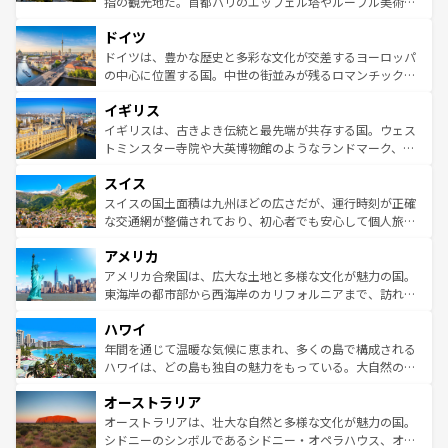
指の観光地だ。首都パリのエッフェル塔やルーブル美術館
の城塞都市、穏やかなビーチリゾートまで多彩な表情を見
といった象徴的なスポットから、田舎町の古風な美しさま
せる。地方によって風土や気候が異なるスペインはその個
ドイツ
で、幅広い魅力が詰まっている。華麗な宮殿、歴史的な大
性で訪れる人を魅了する。 なお、新着のスペイン情報は
コ
聖堂、美しいビーチ、そして豊かな自然が、訪れる者を心
ドイツは、豊かな歴史と多彩な文化が交差するヨーロッパ
ンテンツ一覧
を参照してほしい。
から魅了する。また、フランスは美食の国としても知ら
の中心に位置する国。中世の街並みが残るロマンチック街
れ、フランス料理はユネスコ無形文化遺産にも登録されて
道から、未来を先取りするようなモダンな都市まで多様な
イギリス
いる。シャンパンの発祥地であるランス、プロヴァンスの
顔を持つこの国は、どこを歩いても飽きることがない。ベ
香り高いラベンダー畑など、多彩な楽しみ方が可能だ。さ
ルリンの文化的活気、バイエルン州のアルプスの絶景、そ
イギリスは、古きよき伝統と最先端が共存する国。ウェス
らに、パリ以外の地域にも魅力が溢れており、どの街角に
してライン川沿いのワイン畑といった風景は必見。ビール
トミンスター寺院や大英博物館のようなランドマーク、歴
も豊かな歴史と文化が息づいている。パリ以外の個性あふ
とソーセージを味わいながら地元の人と過ごす楽しい時間
史ある大学都市、美しい丘陵地帯や牧歌的な風景など、エ
れる地方に足を運ぶとそれぞれで全く異なる文化を体験で
スイス
は、お酒好きな人にはぜひ体験してほしい。 なお、新着の
リアごとに異なる魅力がある。また、優雅なアフタヌーン
きるだろう。 なお、新着のフランス情報は
コンテンツ一覧
ドイツ情報は
コンテンツ一覧
を参照してほしい。
ティー、ビール好きにはたまらない英国パブ、サッカー観
スイスの国土面積は九州ほどの広さだが、運行時刻が正確
を参照してほしい。
戦など、本場だからこそできる体験も豊富。イギリスを旅
な交通網が整備されており、初心者でも安心して個人旅行
して楽しみつくそう。 なお、新着のイギリス情報は
コンテ
を楽しめる。日本同様に時刻表どおりの旅が可能だ。中世
アメリカ
ンツ一覧
を参照してほしい。
の建物がそのまま残る町や、スイスならではのユニークな
博物館もあり、アルプス観光だけでなく町歩きも満喫する
アメリカ合衆国は、広大な土地と多様な文化が魅力の国。
ことができる。国民の所得が高いため物価も高いが、旅行
東海岸の都市部から西海岸のカリフォルニアまで、訪れる
者向けの交通パス提供のサービスもあり、うまく活用すれ
場所ごとに異なる風景と体験が待っている。ニューヨーク
ハワイ
ば市内交通費無料で観光を楽しむこともできる。 なお、新
のような巨大都市は、観光、ショッピング、エンターテイ
着のスイス情報は
コンテンツ一覧
を参照してほしい。
ンメントが詰まった刺激的なスポットだ。一方、アメリカ
年間を通じて温暖な気候に恵まれ、多くの島で構成される
西部には大自然が広がり、グランドキャニオンやイエロー
ハワイは、どの島も独自の魅力をもっている。大自然の神
ストーン国立公園といった絶景が堪能できる。さらに、南
秘を感じたいなら、火山が生み出した壮大な景観を誇るハ
オーストラリア
部のニューオーリンズでは、音楽と美食が融合した独特の
ワイ島は見逃せない。また、定番の観光地といえばオアフ
文化が魅力。旅行者はアメリカの各地域で異なる魅力を楽
島だが、静かな自然を求めるならマウイ島やカウアイ島が
オーストラリアは、壮大な自然と多様な文化が魅力の国。
しみながら、その多様性と豊かな歴史を感じることができ
おすすめ。エメラルドグリーンに輝く海をはじめ、豊かな
シドニーのシンボルであるシドニー・オペラハウス、オー