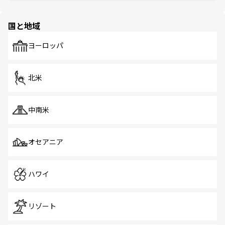
ほしい。
ほしい。
園や自然保護区など、自然が調和した近代的な景観と文化
の多様性あふれるカラフルな町は、どこを歩いても新しい
国と地域
発見がある。さらに、治安のよさや充実した公共交通機関
も、旅行者にとっては魅力的なポイント。グルメも豊富
で、ホーカーズは地元の風情を楽しめる外せないスポット
ヨーロッパ
だ。訪れる人を飽きさせないシンガポールで、多様な魅力
を体感しよう。 なお、新着のシンガポール情報は
コンテン
ツ一覧
を参照してほしい。
北米
中南米
オセアニア
ハワイ
リゾート