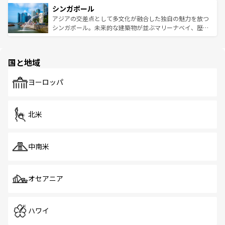
参照してほしい。
シンガポール
激する。気候は一年中温暖で、どの季節にも異なる楽しみ
み、どこを訪れても感動するはず。観光スポットが密集し
が待っている。親しみやすいタイの人々、仏教を中心とし
ており、効率よく見どころを回れるのも魅力。息をのむよ
アジアの交差点として多文化が融合した独自の魅力を放つ
た文化、そして多様な観光資源が、訪れる旅人を魅了し続
うな絶景から文化的な体験まで、香港を存分に楽しみ尽く
シンガポール。未来的な建築物が並ぶマリーナベイ、歴史
ける。 なお、新着のタイ情報は
コンテンツ一覧
を参照して
そう。 なお、新着の香港情報は
コンテンツ一覧
を参照して
と伝統を感じられるエスニックタウン、多数の緑豊かな公
ほしい。
ほしい。
園や自然保護区など、自然が調和した近代的な景観と文化
の多様性あふれるカラフルな町は、どこを歩いても新しい
国と地域
発見がある。さらに、治安のよさや充実した公共交通機関
も、旅行者にとっては魅力的なポイント。グルメも豊富
で、ホーカーズは地元の風情を楽しめる外せないスポット
ヨーロッパ
だ。訪れる人を飽きさせないシンガポールで、多様な魅力
を体感しよう。 なお、新着のシンガポール情報は
コンテン
ツ一覧
を参照してほしい。
北米
中南米
オセアニア
ハワイ