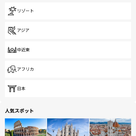
リゾート
アジア
中近東
アフリカ
日本
人気スポット