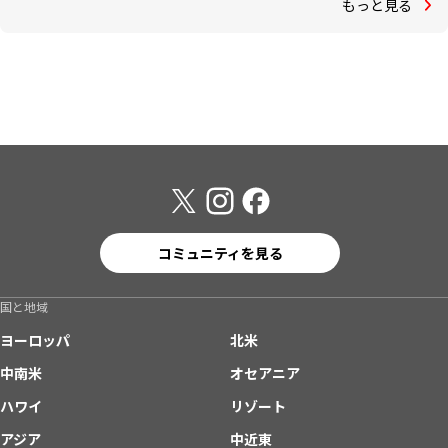
もっと見る
コミュニティを見る
国と地域
ヨーロッパ
北米
中南米
オセアニア
ハワイ
リゾート
アジア
中近東