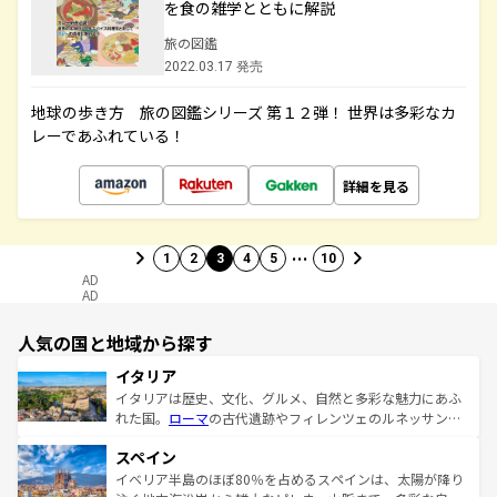
を食の雑学とともに解説
旅の図鑑
2022.03.17 発売
地球の歩き方 旅の図鑑シリーズ 第１２弾！ 世界は多彩なカ
レーであふれている！
詳細を見る
…
1
2
3
4
5
10
AD
AD
人気の国と地域から探す
イタリア
イタリアは歴史、文化、グルメ、自然と多彩な魅力にあふ
れた国。
ローマ
の古代遺跡やフィレンツェのルネッサンス
美術、ヴェネツィアの運河など、歴史あるスポットはもち
スペイン
ろん、トスカーナの美しい田園風景やアマルフィ海岸の絶
景など、自然景観も見逃せない。観光の合間には、本場の
イベリア半島のほぼ80％を占めるスペインは、太陽が降り