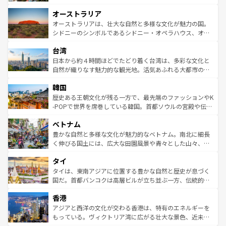
ストーン国立公園といった絶景が堪能できる。さらに、南
秘を感じたいなら、火山が生み出した壮大な景観を誇るハ
オーストラリア
部のニューオーリンズでは、音楽と美食が融合した独特の
ワイ島は見逃せない。また、定番の観光地といえばオアフ
文化が魅力。旅行者はアメリカの各地域で異なる魅力を楽
島だが、静かな自然を求めるならマウイ島やカウアイ島が
オーストラリアは、壮大な自然と多様な文化が魅力の国。
しみながら、その多様性と豊かな歴史を感じることができ
おすすめ。エメラルドグリーンに輝く海をはじめ、豊かな
シドニーのシンボルであるシドニー・オペラハウス、オー
るだろう。車でのロードトリップや列車の旅も、アメリカ
文化や歴史が息づいている。「アロハスピリット」と呼ば
ストラリア東海岸北部に広がる大サンゴ礁地帯グレートバ
ならではの贅沢な旅のスタイルだ。 なお、新着のアメリカ
台湾
れるおもてなしの心で訪れる人々を迎えてくれるハワイの
リアリーフや大陸中央部にそびえるウルル（エアーズロッ
情報は
コンテンツ一覧
を参照してほしい。
人々、おいしいローカルフードやハワイアンミュージッ
ク）、タスマニアの美しい原生林やケアンズの熱帯雨林な
日本から約４時間ほどでたどり着く台湾は、多彩な文化と
ク、伝統的なフラダンスなど、すべてがハワイの魅力を彩
ど、見どころがたくさん。また、カフェやワイン、オージ
自然が織りなす魅力的な観光地。活気あふれる大都市の台
っている。訪れるたびに新しい発見と感動が待っているハ
ービーフなどの食文化も豊かで、美味しいものであふれて
北やノスタルジックな町並みが人気な九份（ジォウフェ
ワイを、存分に味わってほしい。 なお、新着のハワイ情報
韓国
いる。アクティビティも充実しており、サーフィンやダイ
ン）、静ひつな山岳地帯である台湾東部など、都市の喧騒
は
コンテンツ一覧
を参照してほしい。
ビング、ハイキングなど、アウトドア好きにはたまらな
と山間の静けさが共存しており、訪れる人に新しい発見と
歴史ある王朝文化が残る一方で、最先端のファッションやK
い。オーストラリアの多彩な魅力を存分に味わいつくそ
驚きをもたらしてくれる。また、奥深い台湾の食文化も魅
-POPで世界を席巻している韓国。首都ソウルの宮殿や伝統
う。 なお、新着のオーストラリア情報は
コンテンツ一覧
を
力で、夜市などの屋台グルメから高級料理、ヘルシーで美
家屋が並ぶエリアでは韓国の歴史と文化に浸ることがで
参照してほしい。
ベトナム
容にもいいと評判のスイーツなど、バラエティ豊かな料理
き、地方に足を延ばせば四季折々の自然美を楽しむことが
が味わえる。 なお、新着の台湾情報は
コンテンツ一覧
を参
できる。そして、キムチや焼肉、絶品のストリートフード
豊かな自然と多様な文化が魅力的なベトナム。南北に細長
照してほしい。
まで、さまざまな韓国料理が待っている。夜には、韓国な
く伸びる国土には、広大な田園風景や青々とした山々、世
らではのナイトライフも堪能できる。あたたかいホスピタ
界遺産に登録された壮大な自然景観が点在し、都市部では
タイ
リティに包まれながら、韓国の多彩な魅力を心ゆくまで味
急速な発展と共に伝統が息づく。ハノイの古い町並みやホ
わってみてほしい。 なお、新着の韓国情報は
コンテンツ一
ーチミン市のフランス統治時代の建物も、独特の雰囲気を
タイは、東南アジアに位置する豊かな自然と歴史が息づく
覧
を参照してほしい。
醸し出している。また、バラエティの豊かさとおいしさで
国だ。首都バンコクは高層ビルが立ち並ぶ一方、伝統的な
世界中の食通を魅了してやまないベトナム料理も魅力のひ
寺院や市場がいたるところに点在し、古きよき文化と現代
香港
とつ。フォーやバインミー、ベトナムコーヒーなどは、ぜ
の活気が交差している。北部ではチェンマイなどの山岳地
ひ現地で味わいたい。どの地域を訪れてもあたたかい人々
帯で自然と触れ合い、南部ではプーケットやクラビの美し
アジアと西洋の文化が交わる香港は、特有のエネルギーを
が旅行者を迎えてくれるので、きっと忘れられない旅にな
いビーチでリゾート気分を楽しむことができる。タイ料理
もっている。ヴィクトリア湾に広がる壮大な景色、近未来
るはずだ。 なお、新着のベトナム情報は
コンテンツ一覧
を
は世界的に有名で、屋台から高級レストランまで味覚を刺
的なアートスポット、そして歴史と現代が融合した町並