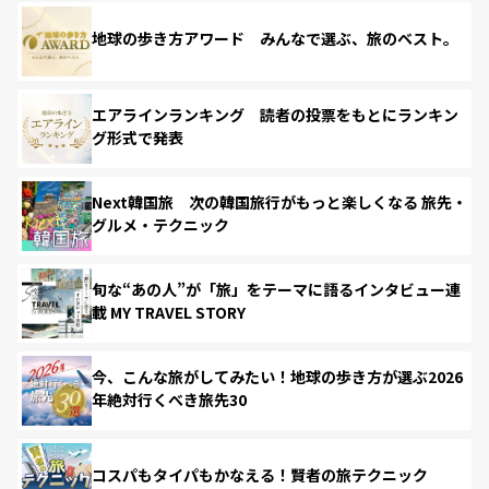
地球の歩き方アワード みんなで選ぶ、旅のベスト。
エアラインランキング 読者の投票をもとにランキン
グ形式で発表
Next韓国旅 次の韓国旅行がもっと楽しくなる 旅先・
グルメ・テクニック
旬な“あの人”が「旅」をテーマに語るインタビュー連
載 MY TRAVEL STORY
今、こんな旅がしてみたい！地球の歩き方が選ぶ2026
年絶対行くべき旅先30
コスパもタイパもかなえる！賢者の旅テクニック