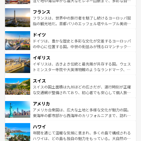
ピザやパスタなど、絶品のイタリア料理を堪能することも
注ぐ地中海沿岸から雄大なピレネー山脈まで、多彩な自然
できる。朝目覚めてから夜眠るまで、すべての瞬間を楽し
と文化が詰まったヨーロッパ屈指の旅行先だ。多様な地域
フランス
ませてくれるイタリアで、忘れられない旅をしてみよう！
文化が根付くこの国では、情熱的なフラメンコ、熱気あふ
なお、新着のイタリア情報は
コンテンツ一覧
を参照してほ
れる闘牛、そして美味しいタパスが生活の一部となってい
フランスは、世界中の旅行者を魅了し続けるヨーロッパ屈
しい。
る。首都マドリードの洗練された雰囲気や、バルセロナの
指の観光地だ。首都パリのエッフェル塔やルーブル美術館
アートに溢れた街角から、地方では古代ローマ遺跡や中世
といった象徴的なスポットから、田舎町の古風な美しさま
ドイツ
の城塞都市、穏やかなビーチリゾートまで多彩な表情を見
で、幅広い魅力が詰まっている。華麗な宮殿、歴史的な大
せる。地方によって風土や気候が異なるスペインはその個
聖堂、美しいビーチ、そして豊かな自然が、訪れる者を心
ドイツは、豊かな歴史と多彩な文化が交差するヨーロッパ
性で訪れる人を魅了する。 なお、新着のスペイン情報は
コ
から魅了する。また、フランスは美食の国としても知ら
の中心に位置する国。中世の街並みが残るロマンチック街
ンテンツ一覧
を参照してほしい。
れ、フランス料理はユネスコ無形文化遺産にも登録されて
道から、未来を先取りするようなモダンな都市まで多様な
イギリス
いる。シャンパンの発祥地であるランス、プロヴァンスの
顔を持つこの国は、どこを歩いても飽きることがない。ベ
香り高いラベンダー畑など、多彩な楽しみ方が可能だ。さ
ルリンの文化的活気、バイエルン州のアルプスの絶景、そ
イギリスは、古きよき伝統と最先端が共存する国。ウェス
らに、パリ以外の地域にも魅力が溢れており、どの街角に
してライン川沿いのワイン畑といった風景は必見。ビール
トミンスター寺院や大英博物館のようなランドマーク、歴
も豊かな歴史と文化が息づいている。パリ以外の個性あふ
とソーセージを味わいながら地元の人と過ごす楽しい時間
史ある大学都市、美しい丘陵地帯や牧歌的な風景など、エ
れる地方に足を運ぶとそれぞれで全く異なる文化を体験で
スイス
は、お酒好きな人にはぜひ体験してほしい。 なお、新着の
リアごとに異なる魅力がある。また、優雅なアフタヌーン
きるだろう。 なお、新着のフランス情報は
コンテンツ一覧
ドイツ情報は
コンテンツ一覧
を参照してほしい。
ティー、ビール好きにはたまらない英国パブ、サッカー観
スイスの国土面積は九州ほどの広さだが、運行時刻が正確
を参照してほしい。
戦など、本場だからこそできる体験も豊富。イギリスを旅
な交通網が整備されており、初心者でも安心して個人旅行
して楽しみつくそう。 なお、新着のイギリス情報は
コンテ
を楽しめる。日本同様に時刻表どおりの旅が可能だ。中世
アメリカ
ンツ一覧
を参照してほしい。
の建物がそのまま残る町や、スイスならではのユニークな
博物館もあり、アルプス観光だけでなく町歩きも満喫する
アメリカ合衆国は、広大な土地と多様な文化が魅力の国。
ことができる。国民の所得が高いため物価も高いが、旅行
東海岸の都市部から西海岸のカリフォルニアまで、訪れる
者向けの交通パス提供のサービスもあり、うまく活用すれ
場所ごとに異なる風景と体験が待っている。ニューヨーク
ハワイ
ば市内交通費無料で観光を楽しむこともできる。 なお、新
のような巨大都市は、観光、ショッピング、エンターテイ
着のスイス情報は
コンテンツ一覧
を参照してほしい。
ンメントが詰まった刺激的なスポットだ。一方、アメリカ
年間を通じて温暖な気候に恵まれ、多くの島で構成される
西部には大自然が広がり、グランドキャニオンやイエロー
ハワイは、どの島も独自の魅力をもっている。大自然の神