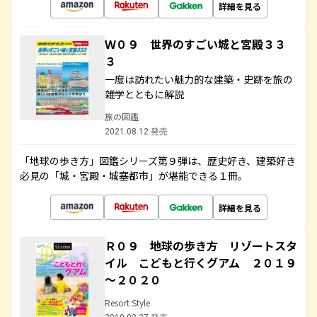
詳細を見る
Ｗ０９ 世界のすごい城と宮殿３３
３
一度は訪れたい魅力的な建築・史跡を旅の
雑学とともに解説
旅の図鑑
2021.08.12 発売
「地球の歩き方」図鑑シリーズ第９弾は、歴史好き、建築好き
必見の「城・宮殿・城塞都市」が堪能できる１冊。
詳細を見る
Ｒ０９ 地球の歩き方 リゾートスタ
イル こどもと行くグアム ２０１９
～２０２０
Resort Style