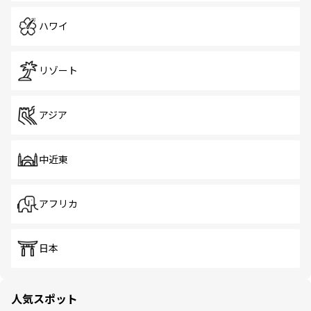
ハワイ
リゾート
アジア
中近東
アフリカ
日本
人気スポット