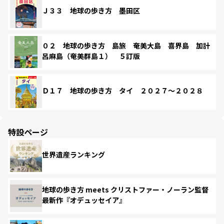
Ｊ３３ 地球の歩き方 墨田区
０２ 地球の歩き方 島旅 奄美大島 喜界島 加計
呂麻島（奄美群島１） ５訂版
Ｄ１７ 地球の歩き方 タイ ２０２７～２０２８
特設ページ
世界遺産ランキング
地球の歩き方 meets クリストファー・ノーラン監督
最新作『オデュッセイア』