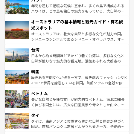
ンメントが詰まった刺激的なスポットだ。一方、アメリカ
年間を通じて温暖な気候に恵まれ、多くの島で構成される
西部には大自然が広がり、グランドキャニオンやイエロー
ハワイは、どの島も独自の魅力をもっている。大自然の神
ストーン国立公園といった絶景が堪能できる。さらに、南
秘を感じたいなら、火山が生み出した壮大な景観を誇るハ
オーストラリアの基本情報と観光ガイド・有名観
部のニューオーリンズでは、音楽と美食が融合した独特の
ワイ島は見逃せない。また、定番の観光地といえばオアフ
文化が魅力。旅行者はアメリカの各地域で異なる魅力を楽
島だが、静かな自然を求めるならマウイ島やカウアイ島が
光スポット
しみながら、その多様性と豊かな歴史を感じることができ
おすすめ。エメラルドグリーンに輝く海をはじめ、豊かな
オーストラリアは、壮大な自然と多様な文化が魅力の国。
るだろう。車でのロードトリップや列車の旅も、アメリカ
文化や歴史が息づいている。「アロハスピリット」と呼ば
シドニーのシンボルであるシドニー・オペラハウス、オー
ならではの贅沢な旅のスタイルだ。 なお、新着のアメリカ
れるおもてなしの心で訪れる人々を迎えてくれるハワイの
ストラリア東海岸北部に広がる大サンゴ礁地帯グレートバ
情報は
コンテンツ一覧
を参照してほしい。
人々、おいしいローカルフードやハワイアンミュージッ
台湾
リアリーフや大陸中央部にそびえるウルル（エアーズロッ
ク、伝統的なフラダンスなど、すべてがハワイの魅力を彩
ク）、タスマニアの美しい原生林やケアンズの熱帯雨林な
日本から約４時間ほどでたどり着く台湾は、多彩な文化と
っている。訪れるたびに新しい発見と感動が待っているハ
ど、見どころがたくさん。また、カフェやワイン、オージ
自然が織りなす魅力的な観光地。活気あふれる大都市の台
ワイを、存分に味わってほしい。 なお、新着のハワイ情報
ービーフなどの食文化も豊かで、美味しいものであふれて
北やノスタルジックな町並みが人気な九份（ジォウフェ
は
コンテンツ一覧
を参照してほしい。
韓国
いる。アクティビティも充実しており、サーフィンやダイ
ン）、静ひつな山岳地帯である台湾東部など、都市の喧騒
ビング、ハイキングなど、アウトドア好きにはたまらな
と山間の静けさが共存しており、訪れる人に新しい発見と
歴史ある王朝文化が残る一方で、最先端のファッションやK
い。オーストラリアの多彩な魅力を存分に味わいつくそ
驚きをもたらしてくれる。また、奥深い台湾の食文化も魅
-POPで世界を席巻している韓国。首都ソウルの宮殿や伝統
う。 なお、新着のオーストラリア情報は
コンテンツ一覧
を
力で、夜市などの屋台グルメから高級料理、ヘルシーで美
家屋が並ぶエリアでは韓国の歴史と文化に浸ることがで
参照してほしい。
ベトナム
容にもいいと評判のスイーツなど、バラエティ豊かな料理
き、地方に足を延ばせば四季折々の自然美を楽しむことが
が味わえる。 なお、新着の台湾情報は
コンテンツ一覧
を参
できる。そして、キムチや焼肉、絶品のストリートフード
豊かな自然と多様な文化が魅力的なベトナム。南北に細長
照してほしい。
まで、さまざまな韓国料理が待っている。夜には、韓国な
く伸びる国土には、広大な田園風景や青々とした山々、世
らではのナイトライフも堪能できる。あたたかいホスピタ
界遺産に登録された壮大な自然景観が点在し、都市部では
タイ
リティに包まれながら、韓国の多彩な魅力を心ゆくまで味
急速な発展と共に伝統が息づく。ハノイの古い町並みやホ
わってみてほしい。 なお、新着の韓国情報は
コンテンツ一
ーチミン市のフランス統治時代の建物も、独特の雰囲気を
タイは、東南アジアに位置する豊かな自然と歴史が息づく
覧
を参照してほしい。
醸し出している。また、バラエティの豊かさとおいしさで
国だ。首都バンコクは高層ビルが立ち並ぶ一方、伝統的な
世界中の食通を魅了してやまないベトナム料理も魅力のひ
寺院や市場がいたるところに点在し、古きよき文化と現代