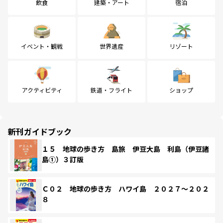
飲食
建築・アート
宿泊
イベント・観戦
世界遺産
リゾート
アクティビティ
鉄道・フライト
ショップ
新刊ガイドブック
１５ 地球の歩き方 島旅 伊豆大島 利島（伊豆諸
島①）３訂版
Ｃ０２ 地球の歩き方 ハワイ島 ２０２７～２０２
８