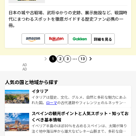
日本の城や古戦場、武将ゆかりの史跡、展示施設など、戦国時
代にまつわるスポットを徹底ガイドする歴史ファン必携の一
冊。
詳細を見る
…
1
2
3
13
AD
AD
人気の国と地域から探す
イタリア
イタリアは歴史、文化、グルメ、自然と多彩な魅力にあふ
れた国。
ローマ
の古代遺跡やフィレンツェのルネッサンス
美術、ヴェネツィアの運河など、歴史あるスポットはもち
スペインの観光ポイントと人気スポット・知ってお
ろん、トスカーナの美しい田園風景やアマルフィ海岸の絶
景など、自然景観も見逃せない。観光の合間には、本場の
くべき基本情報
ピザやパスタなど、絶品のイタリア料理を堪能することも
イベリア半島のほぼ80％を占めるスペインは、太陽が降り
できる。朝目覚めてから夜眠るまで、すべての瞬間を楽し
注ぐ地中海沿岸から雄大なピレネー山脈まで、多彩な自然
ませてくれるイタリアで、忘れられない旅をしてみよう！