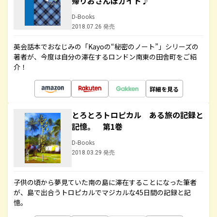
帰りおさんぽガイド♪
D-Books
2018.07.26 発売
英会話本でおなじみの「Kayoの“秘密のノート”」シリーズの
著者が、今度は自分の滞在するロンドン南東の田舎町をご紹
介！
詳細を見る
とろとろトロピカル ある旅の記録と
記憶。 第1巻
D-Books
2018.03.29 発売
子供の頃から夢見ていた南の島に滞在することになった筆者
が、島で出合うトロピカルでマジカルな45日間の記録と記
憶。