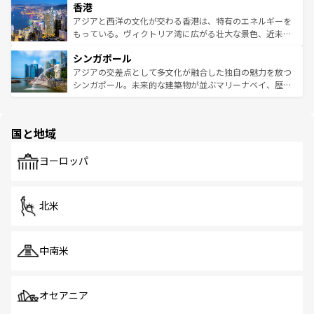
香港
とつ。フォーやバインミー、ベトナムコーヒーなどは、ぜ
の活気が交差している。北部ではチェンマイなどの山岳地
ひ現地で味わいたい。どの地域を訪れてもあたたかい人々
帯で自然と触れ合い、南部ではプーケットやクラビの美し
アジアと西洋の文化が交わる香港は、特有のエネルギーを
が旅行者を迎えてくれるので、きっと忘れられない旅にな
いビーチでリゾート気分を楽しむことができる。タイ料理
もっている。ヴィクトリア湾に広がる壮大な景色、近未来
るはずだ。 なお、新着のベトナム情報は
コンテンツ一覧
を
は世界的に有名で、屋台から高級レストランまで味覚を刺
的なアートスポット、そして歴史と現代が融合した町並
参照してほしい。
シンガポール
激する。気候は一年中温暖で、どの季節にも異なる楽しみ
み、どこを訪れても感動するはず。観光スポットが密集し
が待っている。親しみやすいタイの人々、仏教を中心とし
ており、効率よく見どころを回れるのも魅力。息をのむよ
アジアの交差点として多文化が融合した独自の魅力を放つ
た文化、そして多様な観光資源が、訪れる旅人を魅了し続
うな絶景から文化的な体験まで、香港を存分に楽しみ尽く
シンガポール。未来的な建築物が並ぶマリーナベイ、歴史
ける。 なお、新着のタイ情報は
コンテンツ一覧
を参照して
そう。 なお、新着の香港情報は
コンテンツ一覧
を参照して
と伝統を感じられるエスニックタウン、多数の緑豊かな公
ほしい。
ほしい。
園や自然保護区など、自然が調和した近代的な景観と文化
の多様性あふれるカラフルな町は、どこを歩いても新しい
国と地域
発見がある。さらに、治安のよさや充実した公共交通機関
も、旅行者にとっては魅力的なポイント。グルメも豊富
で、ホーカーズは地元の風情を楽しめる外せないスポット
ヨーロッパ
だ。訪れる人を飽きさせないシンガポールで、多様な魅力
を体感しよう。 なお、新着のシンガポール情報は
コンテン
ツ一覧
を参照してほしい。
北米
中南米
オセアニア