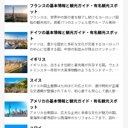
と文化が詰まったヨーロッパ屈指の旅行先だ。多様な地域
なお、新着のイタリア情報は
コンテンツ一覧
を参照してほ
フランスの基本情報と観光ガイド・有名観光スポ
文化が根付くこの国では、情熱的なフラメンコ、熱気あふ
しい。
れる闘牛、そして美味しいタパスが生活の一部となってい
ット
る。首都マドリードの洗練された雰囲気や、バルセロナの
フランスは、世界中の旅行者を魅了し続けるヨーロッパ屈
アートに溢れた街角から、地方では古代ローマ遺跡や中世
指の観光地だ。首都パリのエッフェル塔やルーブル美術館
の城塞都市、穏やかなビーチリゾートまで多彩な表情を見
といった象徴的なスポットから、田舎町の古風な美しさま
せる。地方によって風土や気候が異なるスペインはその個
ドイツの基本情報と観光ガイド・有名観光スポッ
で、幅広い魅力が詰まっている。華麗な宮殿、歴史的な大
性で訪れる人を魅了する。 なお、新着のスペイン情報は
コ
聖堂、美しいビーチ、そして豊かな自然が、訪れる者を心
ト
ンテンツ一覧
を参照してほしい。
から魅了する。また、フランスは美食の国としても知ら
ドイツは、豊かな歴史と多彩な文化が交差するヨーロッパ
れ、フランス料理はユネスコ無形文化遺産にも登録されて
の中心に位置する国。中世の街並みが残るロマンチック街
いる。シャンパンの発祥地であるランス、プロヴァンスの
道から、未来を先取りするようなモダンな都市まで多様な
香り高いラベンダー畑など、多彩な楽しみ方が可能だ。さ
イギリス
顔を持つこの国は、どこを歩いても飽きることがない。ベ
らに、パリ以外の地域にも魅力が溢れており、どの街角に
ルリンの文化的活気、バイエルン州のアルプスの絶景、そ
イギリスは、古きよき伝統と最先端が共存する国。ウェス
も豊かな歴史と文化が息づいている。パリ以外の個性あふ
してライン川沿いのワイン畑といった風景は必見。ビール
トミンスター寺院や大英博物館のようなランドマーク、歴
れる地方に足を運ぶとそれぞれで全く異なる文化を体験で
とソーセージを味わいながら地元の人と過ごす楽しい時間
史ある大学都市、美しい丘陵地帯や牧歌的な風景など、エ
きるだろう。 なお、新着のフランス情報は
コンテンツ一覧
スイス
は、お酒好きな人にはぜひ体験してほしい。 なお、新着の
リアごとに異なる魅力がある。また、優雅なアフタヌーン
を参照してほしい。
ドイツ情報は
コンテンツ一覧
を参照してほしい。
ティー、ビール好きにはたまらない英国パブ、サッカー観
スイスの国土面積は九州ほどの広さだが、運行時刻が正確
戦など、本場だからこそできる体験も豊富。イギリスを旅
な交通網が整備されており、初心者でも安心して個人旅行
して楽しみつくそう。 なお、新着のイギリス情報は
コンテ
を楽しめる。日本同様に時刻表どおりの旅が可能だ。中世
アメリカの基本情報と観光ガイド・有名観光スポ
ンツ一覧
を参照してほしい。
の建物がそのまま残る町や、スイスならではのユニークな
博物館もあり、アルプス観光だけでなく町歩きも満喫する
ット
ことができる。国民の所得が高いため物価も高いが、旅行
アメリカ合衆国は、広大な土地と多様な文化が魅力の国。
者向けの交通パス提供のサービスもあり、うまく活用すれ
東海岸の都市部から西海岸のカリフォルニアまで、訪れる
ば市内交通費無料で観光を楽しむこともできる。 なお、新
場所ごとに異なる風景と体験が待っている。ニューヨーク
着のスイス情報は
コンテンツ一覧
を参照してほしい。
ハワイ
のような巨大都市は、観光、ショッピング、エンターテイ