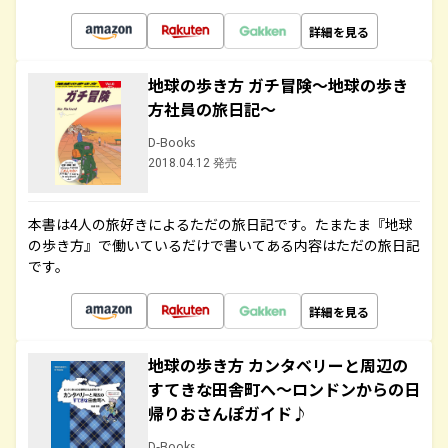
詳細を見る
地球の歩き方 ガチ冒険～地球の歩き
方社員の旅日記～
D-Books
2018.04.12 発売
本書は4人の旅好きによるただの旅日記です。たまたま『地球
の歩き方』で働いているだけで書いてある内容はただの旅日記
です。
詳細を見る
地球の歩き方 カンタベリーと周辺の
すてきな田舎町へ～ロンドンからの日
帰りおさんぽガイド♪
D-Books