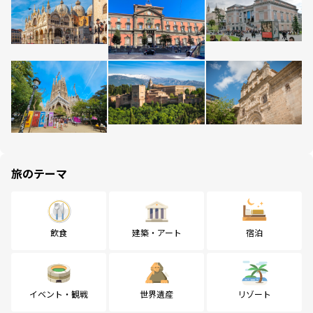
旅のテーマ
飲食
建築・アート
宿泊
イベント・観戦
世界遺産
リゾート