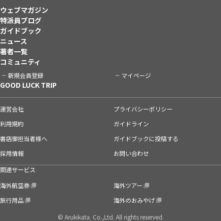
ウェブマガジン
特派員ブログ
ガイドブック
ニュース
著者一覧
コミュニティ
新規会員登録
マイページ
GOOD LUCK TRIP
運営会社
プライバシーポリシー
利用規約
ガイドライン
書店御担当者様へ
ガイドブックに投稿する
採用情報
お問い合わせ
関連サービス
海外航空券
海外ツアー
旅行用品
海外のおみやげ
© Arukikata. Co.,Ltd. All rights reserved.