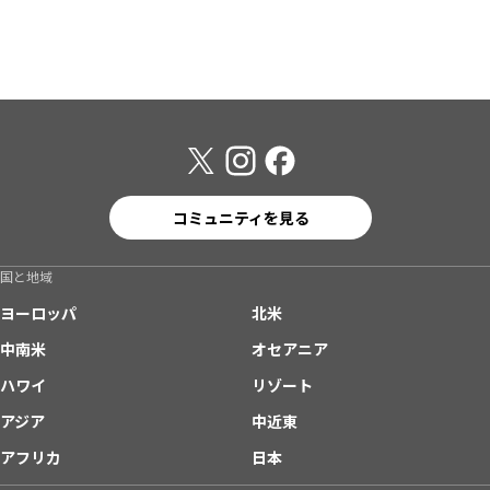
コミュニティを見る
国と地域
ヨーロッパ
北米
中南米
オセアニア
ハワイ
リゾート
アジア
中近東
アフリカ
日本