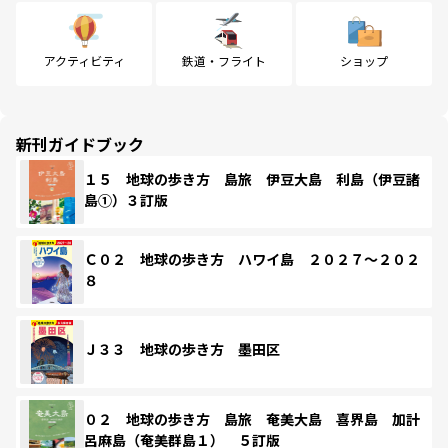
アクティビティ
鉄道・フライト
ショップ
新刊ガイドブック
１５ 地球の歩き方 島旅 伊豆大島 利島（伊豆諸
島①）３訂版
Ｃ０２ 地球の歩き方 ハワイ島 ２０２７～２０２
８
Ｊ３３ 地球の歩き方 墨田区
０２ 地球の歩き方 島旅 奄美大島 喜界島 加計
呂麻島（奄美群島１） ５訂版