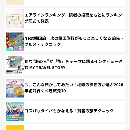
エアラインランキング 読者の投票をもとにランキン
グ形式で発表
Next韓国旅 次の韓国旅行がもっと楽しくなる 旅先・
グルメ・テクニック
旬な“あの人”が「旅」をテーマに語るインタビュー連
載 MY TRAVEL STORY
今、こんな旅がしてみたい！地球の歩き方が選ぶ2026
年絶対行くべき旅先30
コスパもタイパもかなえる！賢者の旅テクニック