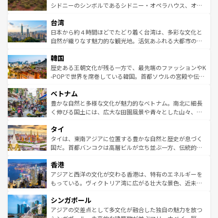
しみながら、その多様性と豊かな歴史を感じることができ
おすすめ。エメラルドグリーンに輝く海をはじめ、豊かな
シドニーのシンボルであるシドニー・オペラハウス、オー
るだろう。車でのロードトリップや列車の旅も、アメリカ
文化や歴史が息づいている。「アロハスピリット」と呼ば
ストラリア東海岸北部に広がる大サンゴ礁地帯グレートバ
ならではの贅沢な旅のスタイルだ。 なお、新着のアメリカ
台湾
れるおもてなしの心で訪れる人々を迎えてくれるハワイの
リアリーフや大陸中央部にそびえるウルル（エアーズロッ
情報は
コンテンツ一覧
を参照してほしい。
人々、おいしいローカルフードやハワイアンミュージッ
ク）、タスマニアの美しい原生林やケアンズの熱帯雨林な
日本から約４時間ほどでたどり着く台湾は、多彩な文化と
ク、伝統的なフラダンスなど、すべてがハワイの魅力を彩
ど、見どころがたくさん。また、カフェやワイン、オージ
自然が織りなす魅力的な観光地。活気あふれる大都市の台
っている。訪れるたびに新しい発見と感動が待っているハ
ービーフなどの食文化も豊かで、美味しいものであふれて
北やノスタルジックな町並みが人気な九份（ジォウフェ
ワイを、存分に味わってほしい。 なお、新着のハワイ情報
韓国
いる。アクティビティも充実しており、サーフィンやダイ
ン）、静ひつな山岳地帯である台湾東部など、都市の喧騒
は
コンテンツ一覧
を参照してほしい。
ビング、ハイキングなど、アウトドア好きにはたまらな
と山間の静けさが共存しており、訪れる人に新しい発見と
歴史ある王朝文化が残る一方で、最先端のファッションやK
い。オーストラリアの多彩な魅力を存分に味わいつくそ
驚きをもたらしてくれる。また、奥深い台湾の食文化も魅
-POPで世界を席巻している韓国。首都ソウルの宮殿や伝統
う。 なお、新着のオーストラリア情報は
コンテンツ一覧
を
力で、夜市などの屋台グルメから高級料理、ヘルシーで美
家屋が並ぶエリアでは韓国の歴史と文化に浸ることがで
参照してほしい。
ベトナム
容にもいいと評判のスイーツなど、バラエティ豊かな料理
き、地方に足を延ばせば四季折々の自然美を楽しむことが
が味わえる。 なお、新着の台湾情報は
コンテンツ一覧
を参
できる。そして、キムチや焼肉、絶品のストリートフード
豊かな自然と多様な文化が魅力的なベトナム。南北に細長
照してほしい。
まで、さまざまな韓国料理が待っている。夜には、韓国な
く伸びる国土には、広大な田園風景や青々とした山々、世
らではのナイトライフも堪能できる。あたたかいホスピタ
界遺産に登録された壮大な自然景観が点在し、都市部では
タイ
リティに包まれながら、韓国の多彩な魅力を心ゆくまで味
急速な発展と共に伝統が息づく。ハノイの古い町並みやホ
わってみてほしい。 なお、新着の韓国情報は
コンテンツ一
ーチミン市のフランス統治時代の建物も、独特の雰囲気を
タイは、東南アジアに位置する豊かな自然と歴史が息づく
覧
を参照してほしい。
醸し出している。また、バラエティの豊かさとおいしさで
国だ。首都バンコクは高層ビルが立ち並ぶ一方、伝統的な
世界中の食通を魅了してやまないベトナム料理も魅力のひ
寺院や市場がいたるところに点在し、古きよき文化と現代
香港
とつ。フォーやバインミー、ベトナムコーヒーなどは、ぜ
の活気が交差している。北部ではチェンマイなどの山岳地
ひ現地で味わいたい。どの地域を訪れてもあたたかい人々
帯で自然と触れ合い、南部ではプーケットやクラビの美し
アジアと西洋の文化が交わる香港は、特有のエネルギーを
が旅行者を迎えてくれるので、きっと忘れられない旅にな
いビーチでリゾート気分を楽しむことができる。タイ料理
もっている。ヴィクトリア湾に広がる壮大な景色、近未来
るはずだ。 なお、新着のベトナム情報は
コンテンツ一覧
を
は世界的に有名で、屋台から高級レストランまで味覚を刺
的なアートスポット、そして歴史と現代が融合した町並
参照してほしい。
シンガポール
激する。気候は一年中温暖で、どの季節にも異なる楽しみ
み、どこを訪れても感動するはず。観光スポットが密集し
が待っている。親しみやすいタイの人々、仏教を中心とし
ており、効率よく見どころを回れるのも魅力。息をのむよ
アジアの交差点として多文化が融合した独自の魅力を放つ
た文化、そして多様な観光資源が、訪れる旅人を魅了し続
うな絶景から文化的な体験まで、香港を存分に楽しみ尽く