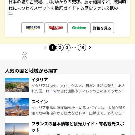
日本の城や古戦場、武将ゆかりの史跡、展示施設など、戦国時
代にまつわるスポットを徹底ガイドする歴史ファン必携の一
冊。
詳細を見る
…
1
2
3
10
AD
AD
人気の国と地域から探す
イタリア
イタリアは歴史、文化、グルメ、自然と多彩な魅力にあふ
れた国。
ローマ
の古代遺跡やフィレンツェのルネッサンス
美術、ヴェネツィアの運河など、歴史あるスポットはもち
スペイン
ろん、トスカーナの美しい田園風景やアマルフィ海岸の絶
景など、自然景観も見逃せない。観光の合間には、本場の
イベリア半島のほぼ80％を占めるスペインは、太陽が降り
ピザやパスタなど、絶品のイタリア料理を堪能することも
注ぐ地中海沿岸から雄大なピレネー山脈まで、多彩な自然
できる。朝目覚めてから夜眠るまで、すべての瞬間を楽し
と文化が詰まったヨーロッパ屈指の旅行先だ。多様な地域
フランスの基本情報と観光ガイド・有名観光スポ
ませてくれるイタリアで、忘れられない旅をしてみよう！
文化が根付くこの国では、情熱的なフラメンコ、熱気あふ
なお、新着のイタリア情報は
コンテンツ一覧
を参照してほ
れる闘牛、そして美味しいタパスが生活の一部となってい
ット
しい。
る。首都マドリードの洗練された雰囲気や、バルセロナの