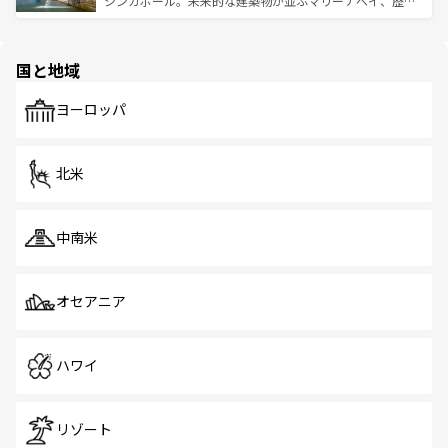
シンガポール。未来的な建築物が並ぶマリーナベイ、歴史
ける。 なお、新着のタイ情報は
コンテンツ一覧
を参照して
そう。 なお、新着の香港情報は
コンテンツ一覧
を参照して
と伝統を感じられるエスニックタウン、多数の緑豊かな公
ほしい。
ほしい。
園や自然保護区など、自然が調和した近代的な景観と文化
の多様性あふれるカラフルな町は、どこを歩いても新しい
国と地域
発見がある。さらに、治安のよさや充実した公共交通機関
も、旅行者にとっては魅力的なポイント。グルメも豊富
で、ホーカーズは地元の風情を楽しめる外せないスポット
ヨーロッパ
だ。訪れる人を飽きさせないシンガポールで、多様な魅力
を体感しよう。 なお、新着のシンガポール情報は
コンテン
ツ一覧
を参照してほしい。
北米
中南米
オセアニア
ハワイ
リゾート