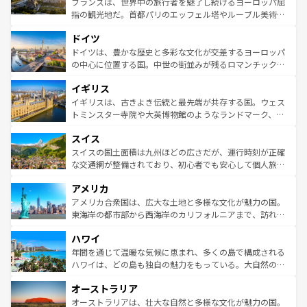
フランスは、世界中の旅行者を魅了し続けるヨーロッパ屈
アートに溢れた街角から、地方では古代ローマ遺跡や中世
指の観光地だ。首都パリのエッフェル塔やルーブル美術館
の城塞都市、穏やかなビーチリゾートまで多彩な表情を見
といった象徴的なスポットから、田舎町の古風な美しさま
せる。地方によって風土や気候が異なるスペインはその個
ドイツ
で、幅広い魅力が詰まっている。華麗な宮殿、歴史的な大
性で訪れる人を魅了する。 なお、新着のスペイン情報は
コ
聖堂、美しいビーチ、そして豊かな自然が、訪れる者を心
ドイツは、豊かな歴史と多彩な文化が交差するヨーロッパ
ンテンツ一覧
を参照してほしい。
から魅了する。また、フランスは美食の国としても知ら
の中心に位置する国。中世の街並みが残るロマンチック街
れ、フランス料理はユネスコ無形文化遺産にも登録されて
道から、未来を先取りするようなモダンな都市まで多様な
イギリス
いる。シャンパンの発祥地であるランス、プロヴァンスの
顔を持つこの国は、どこを歩いても飽きることがない。ベ
香り高いラベンダー畑など、多彩な楽しみ方が可能だ。さ
ルリンの文化的活気、バイエルン州のアルプスの絶景、そ
イギリスは、古きよき伝統と最先端が共存する国。ウェス
らに、パリ以外の地域にも魅力が溢れており、どの街角に
してライン川沿いのワイン畑といった風景は必見。ビール
トミンスター寺院や大英博物館のようなランドマーク、歴
も豊かな歴史と文化が息づいている。パリ以外の個性あふ
とソーセージを味わいながら地元の人と過ごす楽しい時間
史ある大学都市、美しい丘陵地帯や牧歌的な風景など、エ
れる地方に足を運ぶとそれぞれで全く異なる文化を体験で
スイス
は、お酒好きな人にはぜひ体験してほしい。 なお、新着の
リアごとに異なる魅力がある。また、優雅なアフタヌーン
きるだろう。 なお、新着のフランス情報は
コンテンツ一覧
ドイツ情報は
コンテンツ一覧
を参照してほしい。
ティー、ビール好きにはたまらない英国パブ、サッカー観
スイスの国土面積は九州ほどの広さだが、運行時刻が正確
を参照してほしい。
戦など、本場だからこそできる体験も豊富。イギリスを旅
な交通網が整備されており、初心者でも安心して個人旅行
して楽しみつくそう。 なお、新着のイギリス情報は
コンテ
を楽しめる。日本同様に時刻表どおりの旅が可能だ。中世
アメリカ
ンツ一覧
を参照してほしい。
の建物がそのまま残る町や、スイスならではのユニークな
博物館もあり、アルプス観光だけでなく町歩きも満喫する
アメリカ合衆国は、広大な土地と多様な文化が魅力の国。
ことができる。国民の所得が高いため物価も高いが、旅行
東海岸の都市部から西海岸のカリフォルニアまで、訪れる
者向けの交通パス提供のサービスもあり、うまく活用すれ
場所ごとに異なる風景と体験が待っている。ニューヨーク
ハワイ
ば市内交通費無料で観光を楽しむこともできる。 なお、新
のような巨大都市は、観光、ショッピング、エンターテイ
着のスイス情報は
コンテンツ一覧
を参照してほしい。
ンメントが詰まった刺激的なスポットだ。一方、アメリカ
年間を通じて温暖な気候に恵まれ、多くの島で構成される
西部には大自然が広がり、グランドキャニオンやイエロー
ハワイは、どの島も独自の魅力をもっている。大自然の神
ストーン国立公園といった絶景が堪能できる。さらに、南
秘を感じたいなら、火山が生み出した壮大な景観を誇るハ
オーストラリア
部のニューオーリンズでは、音楽と美食が融合した独特の
ワイ島は見逃せない。また、定番の観光地といえばオアフ
文化が魅力。旅行者はアメリカの各地域で異なる魅力を楽
島だが、静かな自然を求めるならマウイ島やカウアイ島が
オーストラリアは、壮大な自然と多様な文化が魅力の国。