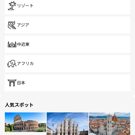
リゾート
アジア
中近東
アフリカ
日本
人気スポット