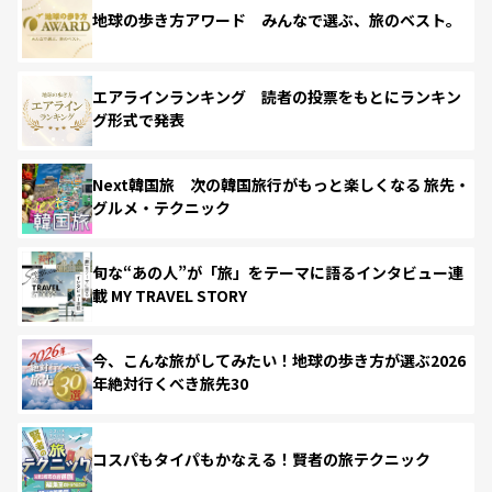
地球の歩き方アワード みんなで選ぶ、旅のベスト。
エアラインランキング 読者の投票をもとにランキン
グ形式で発表
Next韓国旅 次の韓国旅行がもっと楽しくなる 旅先・
グルメ・テクニック
旬な“あの人”が「旅」をテーマに語るインタビュー連
載 MY TRAVEL STORY
今、こんな旅がしてみたい！地球の歩き方が選ぶ2026
年絶対行くべき旅先30
コスパもタイパもかなえる！賢者の旅テクニック