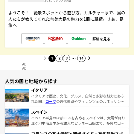
2026.08.06 発売
ようこそ！ 絶景スポットから遊び方、カルチャーまで、島の
人たちが教えてくれた奄美大島の魅力を1冊に凝縮。さあ、島
旅へ。
詳細を見る
…
1
2
3
14
AD
AD
人気の国と地域から探す
イタリア
イタリアは歴史、文化、グルメ、自然と多彩な魅力にあふ
れた国。
ローマ
の古代遺跡やフィレンツェのルネッサンス
美術、ヴェネツィアの運河など、歴史あるスポットはもち
スペイン
ろん、トスカーナの美しい田園風景やアマルフィ海岸の絶
景など、自然景観も見逃せない。観光の合間には、本場の
イベリア半島のほぼ80％を占めるスペインは、太陽が降り
ピザやパスタなど、絶品のイタリア料理を堪能することも
注ぐ地中海沿岸から雄大なピレネー山脈まで、多彩な自然
できる。朝目覚めてから夜眠るまで、すべての瞬間を楽し
と文化が詰まったヨーロッパ屈指の旅行先だ。多様な地域
フランスの基本情報と観光ガイド・有名観光スポ
ませてくれるイタリアで、忘れられない旅をしてみよう！
文化が根付くこの国では、情熱的なフラメンコ、熱気あふ