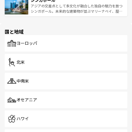
シンガポール
み、どこを訪れても感動するはず。観光スポットが密集し
が待っている。親しみやすいタイの人々、仏教を中心とし
ており、効率よく見どころを回れるのも魅力。息をのむよ
アジアの交差点として多文化が融合した独自の魅力を放つ
た文化、そして多様な観光資源が、訪れる旅人を魅了し続
うな絶景から文化的な体験まで、香港を存分に楽しみ尽く
シンガポール。未来的な建築物が並ぶマリーナベイ、歴史
ける。 なお、新着のタイ情報は
コンテンツ一覧
を参照して
そう。 なお、新着の香港情報は
コンテンツ一覧
を参照して
と伝統を感じられるエスニックタウン、多数の緑豊かな公
ほしい。
ほしい。
園や自然保護区など、自然が調和した近代的な景観と文化
の多様性あふれるカラフルな町は、どこを歩いても新しい
国と地域
発見がある。さらに、治安のよさや充実した公共交通機関
も、旅行者にとっては魅力的なポイント。グルメも豊富
で、ホーカーズは地元の風情を楽しめる外せないスポット
ヨーロッパ
だ。訪れる人を飽きさせないシンガポールで、多様な魅力
を体感しよう。 なお、新着のシンガポール情報は
コンテン
ツ一覧
を参照してほしい。
北米
中南米
オセアニア
ハワイ