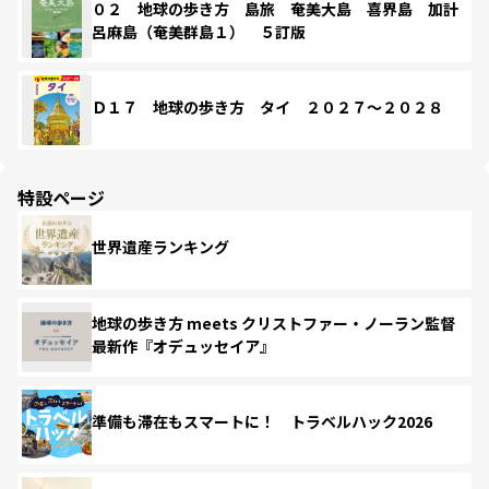
０２ 地球の歩き方 島旅 奄美大島 喜界島 加計
呂麻島（奄美群島１） ５訂版
Ｄ１７ 地球の歩き方 タイ ２０２７～２０２８
特設ページ
世界遺産ランキング
地球の歩き方 meets クリストファー・ノーラン監督
最新作『オデュッセイア』
準備も滞在もスマートに！ トラベルハック2026