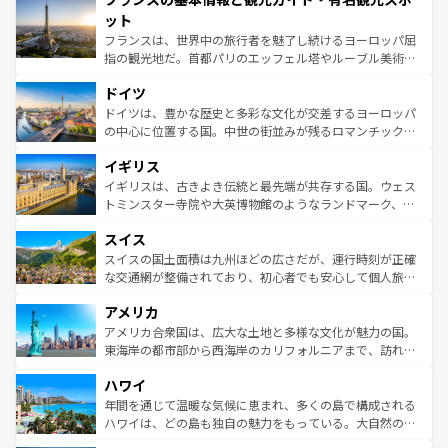
なお、新着のイタリア情報は
コンテンツ一覧
を参照してほ
れる闘牛、そして美味しいタパスが生活の一部となってい
ット
しい。
る。首都マドリードの洗練された雰囲気や、バルセロナの
フランスは、世界中の旅行者を魅了し続けるヨーロッパ屈
アートに溢れた街角から、地方では古代ローマ遺跡や中世
指の観光地だ。首都パリのエッフェル塔やルーブル美術館
の城塞都市、穏やかなビーチリゾートまで多彩な表情を見
といった象徴的なスポットから、田舎町の古風な美しさま
せる。地方によって風土や気候が異なるスペインはその個
ドイツ
で、幅広い魅力が詰まっている。華麗な宮殿、歴史的な大
性で訪れる人を魅了する。 なお、新着のスペイン情報は
コ
聖堂、美しいビーチ、そして豊かな自然が、訪れる者を心
ドイツは、豊かな歴史と多彩な文化が交差するヨーロッパ
ンテンツ一覧
を参照してほしい。
から魅了する。また、フランスは美食の国としても知ら
の中心に位置する国。中世の街並みが残るロマンチック街
れ、フランス料理はユネスコ無形文化遺産にも登録されて
道から、未来を先取りするようなモダンな都市まで多様な
イギリス
いる。シャンパンの発祥地であるランス、プロヴァンスの
顔を持つこの国は、どこを歩いても飽きることがない。ベ
香り高いラベンダー畑など、多彩な楽しみ方が可能だ。さ
ルリンの文化的活気、バイエルン州のアルプスの絶景、そ
イギリスは、古きよき伝統と最先端が共存する国。ウェス
らに、パリ以外の地域にも魅力が溢れており、どの街角に
してライン川沿いのワイン畑といった風景は必見。ビール
トミンスター寺院や大英博物館のようなランドマーク、歴
も豊かな歴史と文化が息づいている。パリ以外の個性あふ
とソーセージを味わいながら地元の人と過ごす楽しい時間
史ある大学都市、美しい丘陵地帯や牧歌的な風景など、エ
れる地方に足を運ぶとそれぞれで全く異なる文化を体験で
スイス
は、お酒好きな人にはぜひ体験してほしい。 なお、新着の
リアごとに異なる魅力がある。また、優雅なアフタヌーン
きるだろう。 なお、新着のフランス情報は
コンテンツ一覧
ドイツ情報は
コンテンツ一覧
を参照してほしい。
ティー、ビール好きにはたまらない英国パブ、サッカー観
スイスの国土面積は九州ほどの広さだが、運行時刻が正確
を参照してほしい。
戦など、本場だからこそできる体験も豊富。イギリスを旅
な交通網が整備されており、初心者でも安心して個人旅行
して楽しみつくそう。 なお、新着のイギリス情報は
コンテ
を楽しめる。日本同様に時刻表どおりの旅が可能だ。中世
アメリカ
ンツ一覧
を参照してほしい。
の建物がそのまま残る町や、スイスならではのユニークな
博物館もあり、アルプス観光だけでなく町歩きも満喫する
アメリカ合衆国は、広大な土地と多様な文化が魅力の国。
ことができる。国民の所得が高いため物価も高いが、旅行
東海岸の都市部から西海岸のカリフォルニアまで、訪れる
者向けの交通パス提供のサービスもあり、うまく活用すれ
場所ごとに異なる風景と体験が待っている。ニューヨーク
ハワイ
ば市内交通費無料で観光を楽しむこともできる。 なお、新
のような巨大都市は、観光、ショッピング、エンターテイ
着のスイス情報は
コンテンツ一覧
を参照してほしい。
ンメントが詰まった刺激的なスポットだ。一方、アメリカ
年間を通じて温暖な気候に恵まれ、多くの島で構成される
西部には大自然が広がり、グランドキャニオンやイエロー
ハワイは、どの島も独自の魅力をもっている。大自然の神
ストーン国立公園といった絶景が堪能できる。さらに、南
秘を感じたいなら、火山が生み出した壮大な景観を誇るハ