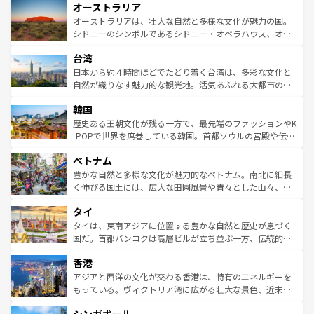
オーストラリア
部のニューオーリンズでは、音楽と美食が融合した独特の
ワイ島は見逃せない。また、定番の観光地といえばオアフ
文化が魅力。旅行者はアメリカの各地域で異なる魅力を楽
島だが、静かな自然を求めるならマウイ島やカウアイ島が
オーストラリアは、壮大な自然と多様な文化が魅力の国。
しみながら、その多様性と豊かな歴史を感じることができ
おすすめ。エメラルドグリーンに輝く海をはじめ、豊かな
シドニーのシンボルであるシドニー・オペラハウス、オー
るだろう。車でのロードトリップや列車の旅も、アメリカ
文化や歴史が息づいている。「アロハスピリット」と呼ば
ストラリア東海岸北部に広がる大サンゴ礁地帯グレートバ
ならではの贅沢な旅のスタイルだ。 なお、新着のアメリカ
台湾
れるおもてなしの心で訪れる人々を迎えてくれるハワイの
リアリーフや大陸中央部にそびえるウルル（エアーズロッ
情報は
コンテンツ一覧
を参照してほしい。
人々、おいしいローカルフードやハワイアンミュージッ
ク）、タスマニアの美しい原生林やケアンズの熱帯雨林な
日本から約４時間ほどでたどり着く台湾は、多彩な文化と
ク、伝統的なフラダンスなど、すべてがハワイの魅力を彩
ど、見どころがたくさん。また、カフェやワイン、オージ
自然が織りなす魅力的な観光地。活気あふれる大都市の台
っている。訪れるたびに新しい発見と感動が待っているハ
ービーフなどの食文化も豊かで、美味しいものであふれて
北やノスタルジックな町並みが人気な九份（ジォウフェ
ワイを、存分に味わってほしい。 なお、新着のハワイ情報
韓国
いる。アクティビティも充実しており、サーフィンやダイ
ン）、静ひつな山岳地帯である台湾東部など、都市の喧騒
は
コンテンツ一覧
を参照してほしい。
ビング、ハイキングなど、アウトドア好きにはたまらな
と山間の静けさが共存しており、訪れる人に新しい発見と
歴史ある王朝文化が残る一方で、最先端のファッションやK
い。オーストラリアの多彩な魅力を存分に味わいつくそ
驚きをもたらしてくれる。また、奥深い台湾の食文化も魅
-POPで世界を席巻している韓国。首都ソウルの宮殿や伝統
う。 なお、新着のオーストラリア情報は
コンテンツ一覧
を
力で、夜市などの屋台グルメから高級料理、ヘルシーで美
家屋が並ぶエリアでは韓国の歴史と文化に浸ることがで
参照してほしい。
ベトナム
容にもいいと評判のスイーツなど、バラエティ豊かな料理
き、地方に足を延ばせば四季折々の自然美を楽しむことが
が味わえる。 なお、新着の台湾情報は
コンテンツ一覧
を参
できる。そして、キムチや焼肉、絶品のストリートフード
豊かな自然と多様な文化が魅力的なベトナム。南北に細長
照してほしい。
まで、さまざまな韓国料理が待っている。夜には、韓国な
く伸びる国土には、広大な田園風景や青々とした山々、世
らではのナイトライフも堪能できる。あたたかいホスピタ
界遺産に登録された壮大な自然景観が点在し、都市部では
タイ
リティに包まれながら、韓国の多彩な魅力を心ゆくまで味
急速な発展と共に伝統が息づく。ハノイの古い町並みやホ
わってみてほしい。 なお、新着の韓国情報は
コンテンツ一
ーチミン市のフランス統治時代の建物も、独特の雰囲気を
タイは、東南アジアに位置する豊かな自然と歴史が息づく
覧
を参照してほしい。
醸し出している。また、バラエティの豊かさとおいしさで
国だ。首都バンコクは高層ビルが立ち並ぶ一方、伝統的な
世界中の食通を魅了してやまないベトナム料理も魅力のひ
寺院や市場がいたるところに点在し、古きよき文化と現代
香港
とつ。フォーやバインミー、ベトナムコーヒーなどは、ぜ
の活気が交差している。北部ではチェンマイなどの山岳地
ひ現地で味わいたい。どの地域を訪れてもあたたかい人々
帯で自然と触れ合い、南部ではプーケットやクラビの美し
アジアと西洋の文化が交わる香港は、特有のエネルギーを
が旅行者を迎えてくれるので、きっと忘れられない旅にな
いビーチでリゾート気分を楽しむことができる。タイ料理
もっている。ヴィクトリア湾に広がる壮大な景色、近未来
るはずだ。 なお、新着のベトナム情報は
コンテンツ一覧
を
は世界的に有名で、屋台から高級レストランまで味覚を刺
的なアートスポット、そして歴史と現代が融合した町並
参照してほしい。
激する。気候は一年中温暖で、どの季節にも異なる楽しみ