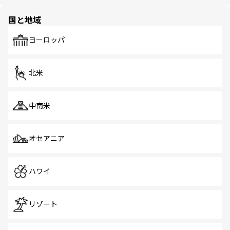
ほしい。
ほしい。
園や自然保護区など、自然が調和した近代的な景観と文化
の多様性あふれるカラフルな町は、どこを歩いても新しい
国と地域
発見がある。さらに、治安のよさや充実した公共交通機関
も、旅行者にとっては魅力的なポイント。グルメも豊富
で、ホーカーズは地元の風情を楽しめる外せないスポット
ヨーロッパ
だ。訪れる人を飽きさせないシンガポールで、多様な魅力
を体感しよう。 なお、新着のシンガポール情報は
コンテン
ツ一覧
を参照してほしい。
北米
中南米
オセアニア
ハワイ
リゾート