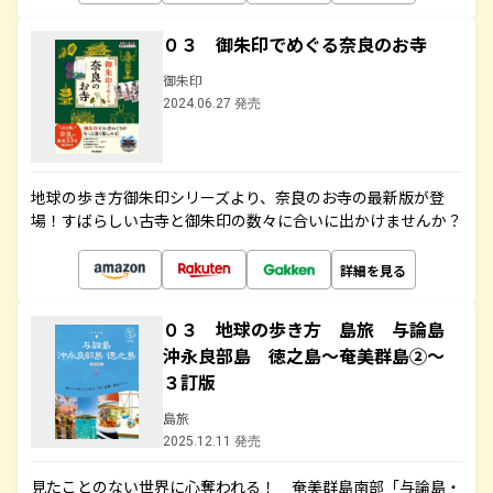
０３ 御朱印でめぐる奈良のお寺
御朱印
2024.06.27 発売
地球の歩き方御朱印シリーズより、奈良のお寺の最新版が登
場！すばらしい古寺と御朱印の数々に合いに出かけませんか？
詳細を見る
０３ 地球の歩き方 島旅 与論島
沖永良部島 徳之島～奄美群島②～
３訂版
島旅
2025.12.11 発売
見たことのない世界に心奪われる！ 奄美群島南部「与論島・