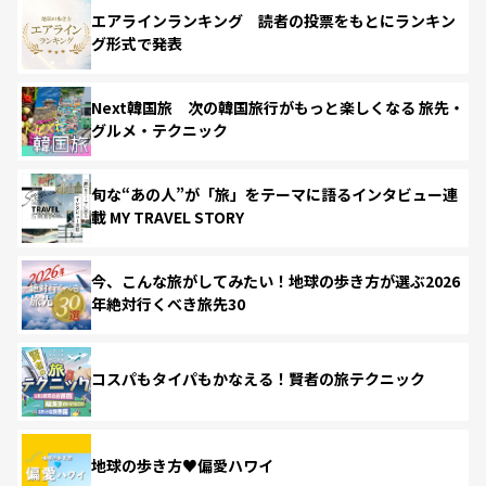
エアラインランキング 読者の投票をもとにランキン
グ形式で発表
Next韓国旅 次の韓国旅行がもっと楽しくなる 旅先・
グルメ・テクニック
旬な“あの人”が「旅」をテーマに語るインタビュー連
載 MY TRAVEL STORY
今、こんな旅がしてみたい！地球の歩き方が選ぶ2026
年絶対行くべき旅先30
コスパもタイパもかなえる！賢者の旅テクニック
地球の歩き方♥偏愛ハワイ