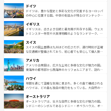
アートに溢れた街角から、地方では古代ローマ遺跡や中世
といった象徴的なスポットから、田舎町の古風な美しさま
ドイツ
の城塞都市、穏やかなビーチリゾートまで多彩な表情を見
で、幅広い魅力が詰まっている。華麗な宮殿、歴史的な大
せる。地方によって風土や気候が異なるスペインはその個
聖堂、美しいビーチ、そして豊かな自然が、訪れる者を心
ドイツは、豊かな歴史と多彩な文化が交差するヨーロッパ
性で訪れる人を魅了する。 なお、新着のスペイン情報は
コ
から魅了する。また、フランスは美食の国としても知ら
の中心に位置する国。中世の街並みが残るロマンチック街
ンテンツ一覧
を参照してほしい。
れ、フランス料理はユネスコ無形文化遺産にも登録されて
道から、未来を先取りするようなモダンな都市まで多様な
イギリス
いる。シャンパンの発祥地であるランス、プロヴァンスの
顔を持つこの国は、どこを歩いても飽きることがない。ベ
香り高いラベンダー畑など、多彩な楽しみ方が可能だ。さ
ルリンの文化的活気、バイエルン州のアルプスの絶景、そ
イギリスは、古きよき伝統と最先端が共存する国。ウェス
らに、パリ以外の地域にも魅力が溢れており、どの街角に
してライン川沿いのワイン畑といった風景は必見。ビール
トミンスター寺院や大英博物館のようなランドマーク、歴
も豊かな歴史と文化が息づいている。パリ以外の個性あふ
とソーセージを味わいながら地元の人と過ごす楽しい時間
史ある大学都市、美しい丘陵地帯や牧歌的な風景など、エ
れる地方に足を運ぶとそれぞれで全く異なる文化を体験で
スイス
は、お酒好きな人にはぜひ体験してほしい。 なお、新着の
リアごとに異なる魅力がある。また、優雅なアフタヌーン
きるだろう。 なお、新着のフランス情報は
コンテンツ一覧
ドイツ情報は
コンテンツ一覧
を参照してほしい。
ティー、ビール好きにはたまらない英国パブ、サッカー観
スイスの国土面積は九州ほどの広さだが、運行時刻が正確
を参照してほしい。
戦など、本場だからこそできる体験も豊富。イギリスを旅
な交通網が整備されており、初心者でも安心して個人旅行
して楽しみつくそう。 なお、新着のイギリス情報は
コンテ
を楽しめる。日本同様に時刻表どおりの旅が可能だ。中世
アメリカ
ンツ一覧
を参照してほしい。
の建物がそのまま残る町や、スイスならではのユニークな
博物館もあり、アルプス観光だけでなく町歩きも満喫する
アメリカ合衆国は、広大な土地と多様な文化が魅力の国。
ことができる。国民の所得が高いため物価も高いが、旅行
東海岸の都市部から西海岸のカリフォルニアまで、訪れる
者向けの交通パス提供のサービスもあり、うまく活用すれ
場所ごとに異なる風景と体験が待っている。ニューヨーク
ハワイ
ば市内交通費無料で観光を楽しむこともできる。 なお、新
のような巨大都市は、観光、ショッピング、エンターテイ
着のスイス情報は
コンテンツ一覧
を参照してほしい。
ンメントが詰まった刺激的なスポットだ。一方、アメリカ
年間を通じて温暖な気候に恵まれ、多くの島で構成される
西部には大自然が広がり、グランドキャニオンやイエロー
ハワイは、どの島も独自の魅力をもっている。大自然の神
ストーン国立公園といった絶景が堪能できる。さらに、南
秘を感じたいなら、火山が生み出した壮大な景観を誇るハ
オーストラリア
部のニューオーリンズでは、音楽と美食が融合した独特の
ワイ島は見逃せない。また、定番の観光地といえばオアフ
文化が魅力。旅行者はアメリカの各地域で異なる魅力を楽
島だが、静かな自然を求めるならマウイ島やカウアイ島が
オーストラリアは、壮大な自然と多様な文化が魅力の国。
しみながら、その多様性と豊かな歴史を感じることができ
おすすめ。エメラルドグリーンに輝く海をはじめ、豊かな
シドニーのシンボルであるシドニー・オペラハウス、オー
るだろう。車でのロードトリップや列車の旅も、アメリカ
文化や歴史が息づいている。「アロハスピリット」と呼ば
ストラリア東海岸北部に広がる大サンゴ礁地帯グレートバ