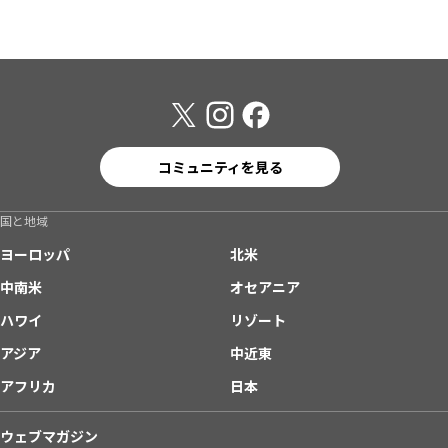
コミュニティを見る
国と地域
ヨーロッパ
北米
中南米
オセアニア
ハワイ
リゾート
アジア
中近東
アフリカ
日本
ウェブマガジン