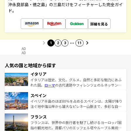
沖永良部島・徳之島」の三島だけをフィーチャーした完全ガイ
ド。
詳細を見る
…
1
2
3
11
AD
AD
人気の国と地域から探す
イタリア
イタリアは歴史、文化、グルメ、自然と多彩な魅力にあふ
れた国。
ローマ
の古代遺跡やフィレンツェのルネッサンス
美術、ヴェネツィアの運河など、歴史あるスポットはもち
スペイン
ろん、トスカーナの美しい田園風景やアマルフィ海岸の絶
景など、自然景観も見逃せない。観光の合間には、本場の
イベリア半島のほぼ80％を占めるスペインは、太陽が降り
ピザやパスタなど、絶品のイタリア料理を堪能することも
注ぐ地中海沿岸から雄大なピレネー山脈まで、多彩な自然
できる。朝目覚めてから夜眠るまで、すべての瞬間を楽し
と文化が詰まったヨーロッパ屈指の旅行先だ。多様な地域
フランス
ませてくれるイタリアで、忘れられない旅をしてみよう！
文化が根付くこの国では、情熱的なフラメンコ、熱気あふ
なお、新着のイタリア情報は
コンテンツ一覧
を参照してほ
れる闘牛、そして美味しいタパスが生活の一部となってい
フランスは、世界中の旅行者を魅了し続けるヨーロッパ屈
しい。
る。首都マドリードの洗練された雰囲気や、バルセロナの
指の観光地だ。首都パリのエッフェル塔やルーブル美術館