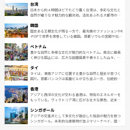
ならではの贅沢な旅のスタイルだ。 なお、新着のアメリカ
台湾
れるおもてなしの心で訪れる人々を迎えてくれるハワイの
リアリーフや大陸中央部にそびえるウルル（エアーズロッ
情報は
コンテンツ一覧
を参照してほしい。
人々、おいしいローカルフードやハワイアンミュージッ
ク）、タスマニアの美しい原生林やケアンズの熱帯雨林な
日本から約４時間ほどでたどり着く台湾は、多彩な文化と
ク、伝統的なフラダンスなど、すべてがハワイの魅力を彩
ど、見どころがたくさん。また、カフェやワイン、オージ
自然が織りなす魅力的な観光地。活気あふれる大都市の台
っている。訪れるたびに新しい発見と感動が待っているハ
ービーフなどの食文化も豊かで、美味しいものであふれて
北やノスタルジックな町並みが人気な九份（ジォウフェ
ワイを、存分に味わってほしい。 なお、新着のハワイ情報
韓国
いる。アクティビティも充実しており、サーフィンやダイ
ン）、静ひつな山岳地帯である台湾東部など、都市の喧騒
は
コンテンツ一覧
を参照してほしい。
ビング、ハイキングなど、アウトドア好きにはたまらな
と山間の静けさが共存しており、訪れる人に新しい発見と
歴史ある王朝文化が残る一方で、最先端のファッションやK
い。オーストラリアの多彩な魅力を存分に味わいつくそ
驚きをもたらしてくれる。また、奥深い台湾の食文化も魅
-POPで世界を席巻している韓国。首都ソウルの宮殿や伝統
う。 なお、新着のオーストラリア情報は
コンテンツ一覧
を
力で、夜市などの屋台グルメから高級料理、ヘルシーで美
家屋が並ぶエリアでは韓国の歴史と文化に浸ることがで
参照してほしい。
ベトナム
容にもいいと評判のスイーツなど、バラエティ豊かな料理
き、地方に足を延ばせば四季折々の自然美を楽しむことが
が味わえる。 なお、新着の台湾情報は
コンテンツ一覧
を参
できる。そして、キムチや焼肉、絶品のストリートフード
豊かな自然と多様な文化が魅力的なベトナム。南北に細長
照してほしい。
まで、さまざまな韓国料理が待っている。夜には、韓国な
く伸びる国土には、広大な田園風景や青々とした山々、世
らではのナイトライフも堪能できる。あたたかいホスピタ
界遺産に登録された壮大な自然景観が点在し、都市部では
タイ
リティに包まれながら、韓国の多彩な魅力を心ゆくまで味
急速な発展と共に伝統が息づく。ハノイの古い町並みやホ
わってみてほしい。 なお、新着の韓国情報は
コンテンツ一
ーチミン市のフランス統治時代の建物も、独特の雰囲気を
タイは、東南アジアに位置する豊かな自然と歴史が息づく
覧
を参照してほしい。
醸し出している。また、バラエティの豊かさとおいしさで
国だ。首都バンコクは高層ビルが立ち並ぶ一方、伝統的な
世界中の食通を魅了してやまないベトナム料理も魅力のひ
寺院や市場がいたるところに点在し、古きよき文化と現代
香港
とつ。フォーやバインミー、ベトナムコーヒーなどは、ぜ
の活気が交差している。北部ではチェンマイなどの山岳地
ひ現地で味わいたい。どの地域を訪れてもあたたかい人々
帯で自然と触れ合い、南部ではプーケットやクラビの美し
アジアと西洋の文化が交わる香港は、特有のエネルギーを
が旅行者を迎えてくれるので、きっと忘れられない旅にな
いビーチでリゾート気分を楽しむことができる。タイ料理
もっている。ヴィクトリア湾に広がる壮大な景色、近未来
るはずだ。 なお、新着のベトナム情報は
コンテンツ一覧
を
は世界的に有名で、屋台から高級レストランまで味覚を刺
的なアートスポット、そして歴史と現代が融合した町並
参照してほしい。
シンガポール
激する。気候は一年中温暖で、どの季節にも異なる楽しみ
み、どこを訪れても感動するはず。観光スポットが密集し
が待っている。親しみやすいタイの人々、仏教を中心とし
ており、効率よく見どころを回れるのも魅力。息をのむよ
アジアの交差点として多文化が融合した独自の魅力を放つ
た文化、そして多様な観光資源が、訪れる旅人を魅了し続
うな絶景から文化的な体験まで、香港を存分に楽しみ尽く
シンガポール。未来的な建築物が並ぶマリーナベイ、歴史
ける。 なお、新着のタイ情報は
コンテンツ一覧
を参照して
そう。 なお、新着の香港情報は
コンテンツ一覧
を参照して
と伝統を感じられるエスニックタウン、多数の緑豊かな公