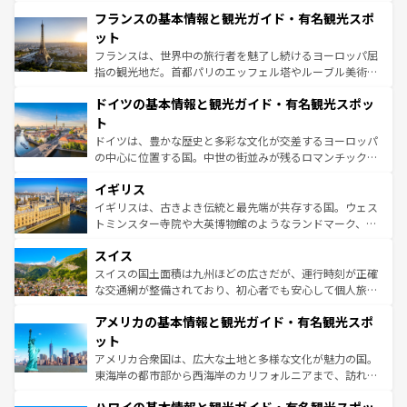
と文化が詰まったヨーロッパ屈指の旅行先だ。多様な地域
なお、新着のイタリア情報は
コンテンツ一覧
を参照してほ
フランスの基本情報と観光ガイド・有名観光スポ
文化が根付くこの国では、情熱的なフラメンコ、熱気あふ
しい。
れる闘牛、そして美味しいタパスが生活の一部となってい
ット
る。首都マドリードの洗練された雰囲気や、バルセロナの
フランスは、世界中の旅行者を魅了し続けるヨーロッパ屈
アートに溢れた街角から、地方では古代ローマ遺跡や中世
指の観光地だ。首都パリのエッフェル塔やルーブル美術館
の城塞都市、穏やかなビーチリゾートまで多彩な表情を見
といった象徴的なスポットから、田舎町の古風な美しさま
せる。地方によって風土や気候が異なるスペインはその個
ドイツの基本情報と観光ガイド・有名観光スポッ
で、幅広い魅力が詰まっている。華麗な宮殿、歴史的な大
性で訪れる人を魅了する。 なお、新着のスペイン情報は
コ
聖堂、美しいビーチ、そして豊かな自然が、訪れる者を心
ト
ンテンツ一覧
を参照してほしい。
から魅了する。また、フランスは美食の国としても知ら
ドイツは、豊かな歴史と多彩な文化が交差するヨーロッパ
れ、フランス料理はユネスコ無形文化遺産にも登録されて
の中心に位置する国。中世の街並みが残るロマンチック街
いる。シャンパンの発祥地であるランス、プロヴァンスの
道から、未来を先取りするようなモダンな都市まで多様な
香り高いラベンダー畑など、多彩な楽しみ方が可能だ。さ
イギリス
顔を持つこの国は、どこを歩いても飽きることがない。ベ
らに、パリ以外の地域にも魅力が溢れており、どの街角に
ルリンの文化的活気、バイエルン州のアルプスの絶景、そ
イギリスは、古きよき伝統と最先端が共存する国。ウェス
も豊かな歴史と文化が息づいている。パリ以外の個性あふ
してライン川沿いのワイン畑といった風景は必見。ビール
トミンスター寺院や大英博物館のようなランドマーク、歴
れる地方に足を運ぶとそれぞれで全く異なる文化を体験で
とソーセージを味わいながら地元の人と過ごす楽しい時間
史ある大学都市、美しい丘陵地帯や牧歌的な風景など、エ
きるだろう。 なお、新着のフランス情報は
コンテンツ一覧
スイス
は、お酒好きな人にはぜひ体験してほしい。 なお、新着の
リアごとに異なる魅力がある。また、優雅なアフタヌーン
を参照してほしい。
ドイツ情報は
コンテンツ一覧
を参照してほしい。
ティー、ビール好きにはたまらない英国パブ、サッカー観
スイスの国土面積は九州ほどの広さだが、運行時刻が正確
戦など、本場だからこそできる体験も豊富。イギリスを旅
な交通網が整備されており、初心者でも安心して個人旅行
して楽しみつくそう。 なお、新着のイギリス情報は
コンテ
を楽しめる。日本同様に時刻表どおりの旅が可能だ。中世
アメリカの基本情報と観光ガイド・有名観光スポ
ンツ一覧
を参照してほしい。
の建物がそのまま残る町や、スイスならではのユニークな
博物館もあり、アルプス観光だけでなく町歩きも満喫する
ット
ことができる。国民の所得が高いため物価も高いが、旅行
アメリカ合衆国は、広大な土地と多様な文化が魅力の国。
者向けの交通パス提供のサービスもあり、うまく活用すれ
東海岸の都市部から西海岸のカリフォルニアまで、訪れる
ば市内交通費無料で観光を楽しむこともできる。 なお、新
場所ごとに異なる風景と体験が待っている。ニューヨーク
着のスイス情報は
コンテンツ一覧
を参照してほしい。