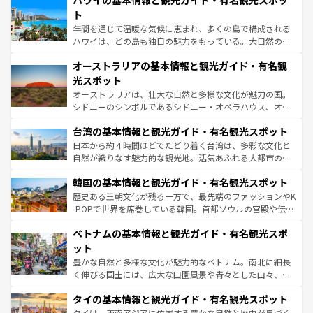
ハワイの基本情報と観光ガイド・有名観光スポッ
のような巨大都市は、観光、ショッピング、エンターテイ
ンメントが詰まった刺激的なスポットだ。一方、アメリカ
ト
西部には大自然が広がり、グランドキャニオンやイエロー
年間を通じて温暖な気候に恵まれ、多くの島で構成される
ストーン国立公園といった絶景が堪能できる。さらに、南
ハワイは、どの島も独自の魅力をもっている。大自然の神
部のニューオーリンズでは、音楽と美食が融合した独特の
秘を感じたいなら、火山が生み出した壮大な景観を誇るハ
文化が魅力。旅行者はアメリカの各地域で異なる魅力を楽
オーストラリアの基本情報と観光ガイド・有名観
ワイ島は見逃せない。また、定番の観光地といえばオアフ
しみながら、その多様性と豊かな歴史を感じることができ
島だが、静かな自然を求めるならマウイ島やカウアイ島が
光スポット
るだろう。車でのロードトリップや列車の旅も、アメリカ
おすすめ。エメラルドグリーンに輝く海をはじめ、豊かな
オーストラリアは、壮大な自然と多様な文化が魅力の国。
ならではの贅沢な旅のスタイルだ。 なお、新着のアメリカ
文化や歴史が息づいている。「アロハスピリット」と呼ば
シドニーのシンボルであるシドニー・オペラハウス、オー
情報は
コンテンツ一覧
を参照してほしい。
れるおもてなしの心で訪れる人々を迎えてくれるハワイの
ストラリア東海岸北部に広がる大サンゴ礁地帯グレートバ
人々、おいしいローカルフードやハワイアンミュージッ
台湾の基本情報と観光ガイド・有名観光スポット
リアリーフや大陸中央部にそびえるウルル（エアーズロッ
ク、伝統的なフラダンスなど、すべてがハワイの魅力を彩
ク）、タスマニアの美しい原生林やケアンズの熱帯雨林な
日本から約４時間ほどでたどり着く台湾は、多彩な文化と
っている。訪れるたびに新しい発見と感動が待っているハ
ど、見どころがたくさん。また、カフェやワイン、オージ
自然が織りなす魅力的な観光地。活気あふれる大都市の台
ワイを、存分に味わってほしい。 なお、新着のハワイ情報
ービーフなどの食文化も豊かで、美味しいものであふれて
北やノスタルジックな町並みが人気な九份（ジォウフェ
は
コンテンツ一覧
を参照してほしい。
韓国の基本情報と観光ガイド・有名観光スポット
いる。アクティビティも充実しており、サーフィンやダイ
ン）、静ひつな山岳地帯である台湾東部など、都市の喧騒
ビング、ハイキングなど、アウトドア好きにはたまらな
と山間の静けさが共存しており、訪れる人に新しい発見と
歴史ある王朝文化が残る一方で、最先端のファッションやK
い。オーストラリアの多彩な魅力を存分に味わいつくそ
驚きをもたらしてくれる。また、奥深い台湾の食文化も魅
-POPで世界を席巻している韓国。首都ソウルの宮殿や伝統
う。 なお、新着のオーストラリア情報は
コンテンツ一覧
を
力で、夜市などの屋台グルメから高級料理、ヘルシーで美
家屋が並ぶエリアでは韓国の歴史と文化に浸ることがで
参照してほしい。
ベトナムの基本情報と観光ガイド・有名観光スポ
容にもいいと評判のスイーツなど、バラエティ豊かな料理
き、地方に足を延ばせば四季折々の自然美を楽しむことが
が味わえる。 なお、新着の台湾情報は
コンテンツ一覧
を参
できる。そして、キムチや焼肉、絶品のストリートフード
ット
照してほしい。
まで、さまざまな韓国料理が待っている。夜には、韓国な
豊かな自然と多様な文化が魅力的なベトナム。南北に細長
らではのナイトライフも堪能できる。あたたかいホスピタ
く伸びる国土には、広大な田園風景や青々とした山々、世
リティに包まれながら、韓国の多彩な魅力を心ゆくまで味
界遺産に登録された壮大な自然景観が点在し、都市部では
わってみてほしい。 なお、新着の韓国情報は
コンテンツ一
タイの基本情報と観光ガイド・有名観光スポット
急速な発展と共に伝統が息づく。ハノイの古い町並みやホ
覧
を参照してほしい。
ーチミン市のフランス統治時代の建物も、独特の雰囲気を
タイは、東南アジアに位置する豊かな自然と歴史が息づく