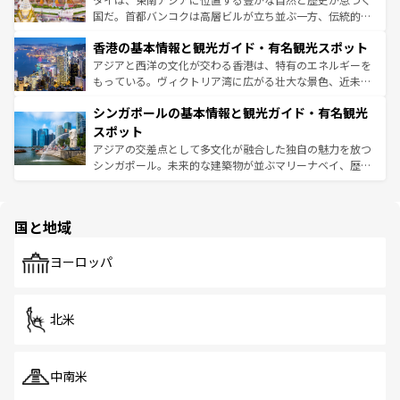
醸し出している。また、バラエティの豊かさとおいしさで
国だ。首都バンコクは高層ビルが立ち並ぶ一方、伝統的な
世界中の食通を魅了してやまないベトナム料理も魅力のひ
寺院や市場がいたるところに点在し、古きよき文化と現代
香港の基本情報と観光ガイド・有名観光スポット
とつ。フォーやバインミー、ベトナムコーヒーなどは、ぜ
の活気が交差している。北部ではチェンマイなどの山岳地
ひ現地で味わいたい。どの地域を訪れてもあたたかい人々
帯で自然と触れ合い、南部ではプーケットやクラビの美し
アジアと西洋の文化が交わる香港は、特有のエネルギーを
が旅行者を迎えてくれるので、きっと忘れられない旅にな
いビーチでリゾート気分を楽しむことができる。タイ料理
もっている。ヴィクトリア湾に広がる壮大な景色、近未来
るはずだ。 なお、新着のベトナム情報は
コンテンツ一覧
を
は世界的に有名で、屋台から高級レストランまで味覚を刺
的なアートスポット、そして歴史と現代が融合した町並
参照してほしい。
シンガポールの基本情報と観光ガイド・有名観光
激する。気候は一年中温暖で、どの季節にも異なる楽しみ
み、どこを訪れても感動するはず。観光スポットが密集し
が待っている。親しみやすいタイの人々、仏教を中心とし
ており、効率よく見どころを回れるのも魅力。息をのむよ
スポット
た文化、そして多様な観光資源が、訪れる旅人を魅了し続
うな絶景から文化的な体験まで、香港を存分に楽しみ尽く
アジアの交差点として多文化が融合した独自の魅力を放つ
ける。 なお、新着のタイ情報は
コンテンツ一覧
を参照して
そう。 なお、新着の香港情報は
コンテンツ一覧
を参照して
シンガポール。未来的な建築物が並ぶマリーナベイ、歴史
ほしい。
ほしい。
と伝統を感じられるエスニックタウン、多数の緑豊かな公
園や自然保護区など、自然が調和した近代的な景観と文化
の多様性あふれるカラフルな町は、どこを歩いても新しい
国と地域
発見がある。さらに、治安のよさや充実した公共交通機関
も、旅行者にとっては魅力的なポイント。グルメも豊富
で、ホーカーズは地元の風情を楽しめる外せないスポット
ヨーロッパ
だ。訪れる人を飽きさせないシンガポールで、多様な魅力
を体感しよう。 なお、新着のシンガポール情報は
コンテン
ツ一覧
を参照してほしい。
北米
中南米