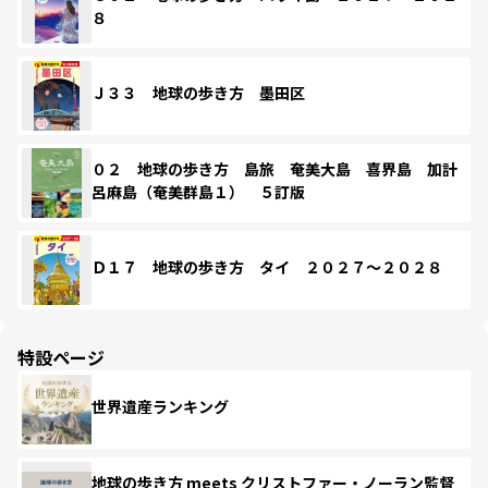
８
Ｊ３３ 地球の歩き方 墨田区
０２ 地球の歩き方 島旅 奄美大島 喜界島 加計
呂麻島（奄美群島１） ５訂版
Ｄ１７ 地球の歩き方 タイ ２０２７～２０２８
特設ページ
世界遺産ランキング
地球の歩き方 meets クリストファー・ノーラン監督