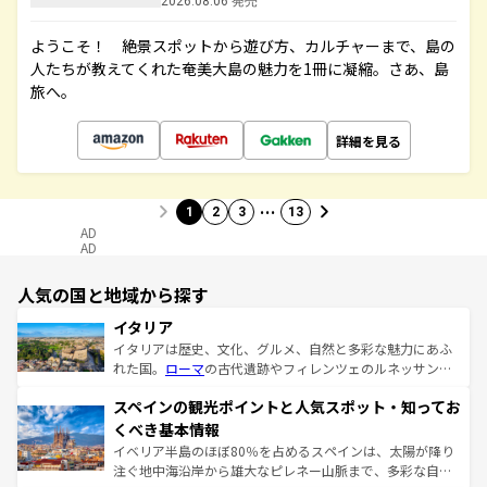
2026.08.06 発売
ようこそ！ 絶景スポットから遊び方、カルチャーまで、島の
人たちが教えてくれた奄美大島の魅力を1冊に凝縮。さあ、島
旅へ。
詳細を見る
…
1
2
3
13
AD
AD
人気の国と地域から探す
イタリア
イタリアは歴史、文化、グルメ、自然と多彩な魅力にあふ
れた国。
ローマ
の古代遺跡やフィレンツェのルネッサンス
美術、ヴェネツィアの運河など、歴史あるスポットはもち
スペインの観光ポイントと人気スポット・知ってお
ろん、トスカーナの美しい田園風景やアマルフィ海岸の絶
景など、自然景観も見逃せない。観光の合間には、本場の
くべき基本情報
ピザやパスタなど、絶品のイタリア料理を堪能することも
イベリア半島のほぼ80％を占めるスペインは、太陽が降り
できる。朝目覚めてから夜眠るまで、すべての瞬間を楽し
注ぐ地中海沿岸から雄大なピレネー山脈まで、多彩な自然
ませてくれるイタリアで、忘れられない旅をしてみよう！