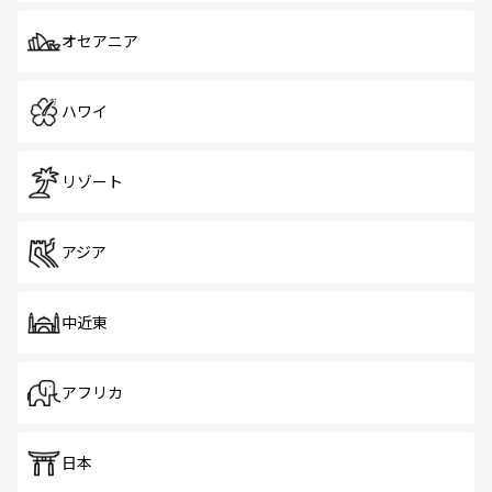
オセアニア
ハワイ
リゾート
アジア
中近東
アフリカ
日本