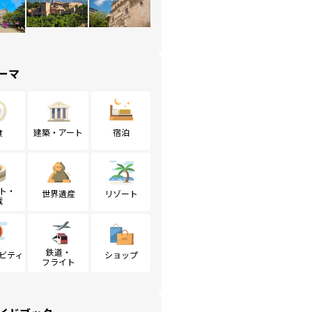
ーマ
食
建築・アート
宿泊
ト・
世界遺産
リゾート
戦
鉄道・
ビティ
ショップ
フライト