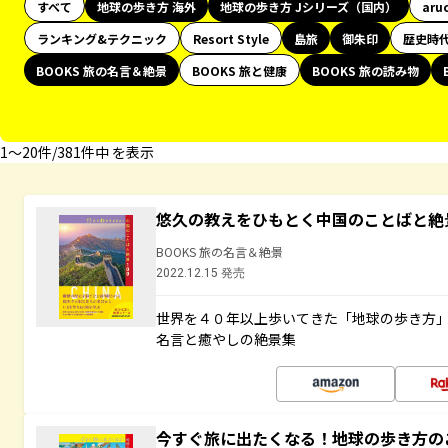
すべて
地球の歩き方 海外
地球の歩き方 Jシリーズ（国内）
aru
ランキング&テクニック
Resort Style
島旅
御朱印
歴史時
BOOKS 旅の名言＆絶景
BOOKS 旅と健康
BOOKS 旅の読み物
1〜20件/381件中 を表示
悠久の教えをひもとく中国のことばと絶
BOOKS 旅の名言＆絶景
2022.12.15 発売
世界を４０年以上歩いてきた「地球の歩き方
名言と癒やしの絶景集
今すぐ旅に出たくなる！地球の歩き方の