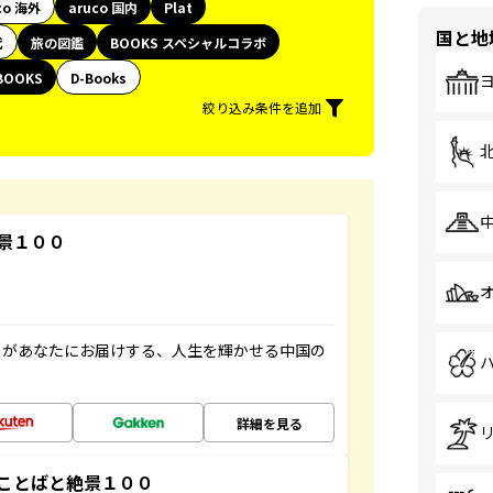
co 海外
aruco 国内
Plat
国と地
代
旅の図鑑
BOOKS スペシャルコラボ
BOOKS
D-Books
絞り込み条件を追加
景１００
」があなたにお届けする、人生を輝かせる中国の
詳細を見る
ことばと絶景１００