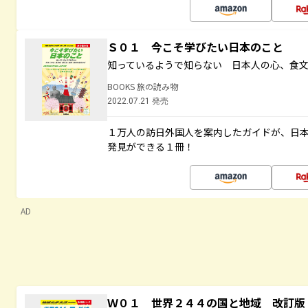
Ｓ０１ 今こそ学びたい日本のこと
知っているようで知らない 日本人の心、食
BOOKS 旅の読み物
2022.07.21 発売
１万人の訪日外国人を案内したガイドが、日
発見ができる１冊！
AD
Ｗ０１ 世界２４４の国と地域 改訂版