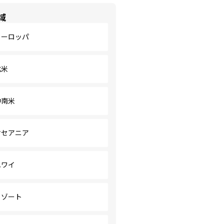
域
ヨーロッパ
北米
中南米
オセアニア
ハワイ
リゾート