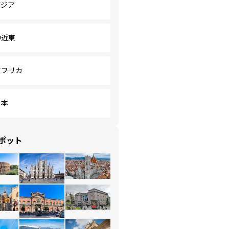
アジア
中近東
アフリカ
日本
ポット