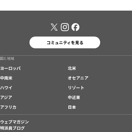
コミュニティを見る
国と地域
ヨーロッパ
北米
中南米
オセアニア
ハワイ
リゾート
アジア
中近東
アフリカ
日本
ウェブマガジン
特派員ブログ