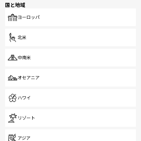
国と地域
発見がある。さらに、治安のよさや充実した公共交通機関
も、旅行者にとっては魅力的なポイント。グルメも豊富
で、ホーカーズは地元の風情を楽しめる外せないスポット
ヨーロッパ
だ。訪れる人を飽きさせないシンガポールで、多様な魅力
を体感しよう。 なお、新着のシンガポール情報は
コンテン
ツ一覧
を参照してほしい。
北米
中南米
オセアニア
ハワイ
リゾート
アジア