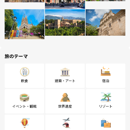
旅のテーマ
飲食
建築・アート
宿泊
イベント・観戦
世界遺産
リゾート