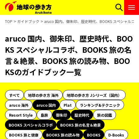
TOP
ガイドブック
aruco 国内、御朱印、歴史時代、BOOKS スペシャルコ
aruco 国内、御朱印、歴史時代、BOO
KS スペシャルコラボ、BOOKS 旅の名
言＆絶景、BOOKS 旅の読み物、BOO
KSのガイドブック一覧
すべて
地球の歩き方 海外
地球の歩き方 Jシリーズ（国内）
aruco 海外
aruco 国内
Plat
ランキング&テクニック
Resort Style
島旅
御朱印
歴史時代
旅の図鑑
BOOKS スペシャルコラボ
BOOKS 旅の名言＆絶景
BOOKS 旅と健康
BOOKS 旅の読み物
BOOKS
D-Books