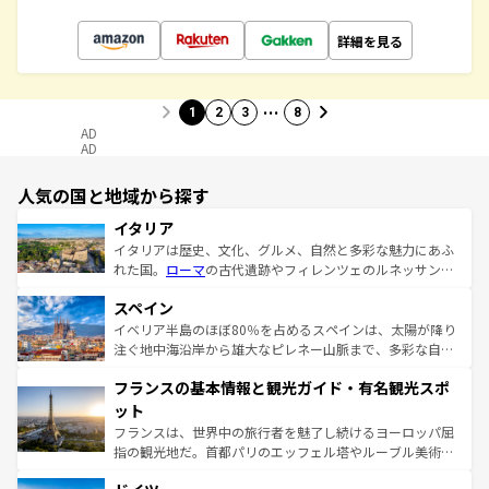
詳細を見る
…
1
2
3
8
AD
AD
人気の国と地域から探す
イタリア
イタリアは歴史、文化、グルメ、自然と多彩な魅力にあふ
れた国。
ローマ
の古代遺跡やフィレンツェのルネッサンス
美術、ヴェネツィアの運河など、歴史あるスポットはもち
スペイン
ろん、トスカーナの美しい田園風景やアマルフィ海岸の絶
景など、自然景観も見逃せない。観光の合間には、本場の
イベリア半島のほぼ80％を占めるスペインは、太陽が降り
ピザやパスタなど、絶品のイタリア料理を堪能することも
注ぐ地中海沿岸から雄大なピレネー山脈まで、多彩な自然
できる。朝目覚めてから夜眠るまで、すべての瞬間を楽し
と文化が詰まったヨーロッパ屈指の旅行先だ。多様な地域
フランスの基本情報と観光ガイド・有名観光スポ
ませてくれるイタリアで、忘れられない旅をしてみよう！
文化が根付くこの国では、情熱的なフラメンコ、熱気あふ
なお、新着のイタリア情報は
コンテンツ一覧
を参照してほ
れる闘牛、そして美味しいタパスが生活の一部となってい
ット
しい。
る。首都マドリードの洗練された雰囲気や、バルセロナの
フランスは、世界中の旅行者を魅了し続けるヨーロッパ屈
アートに溢れた街角から、地方では古代ローマ遺跡や中世
指の観光地だ。首都パリのエッフェル塔やルーブル美術館
の城塞都市、穏やかなビーチリゾートまで多彩な表情を見
といった象徴的なスポットから、田舎町の古風な美しさま
せる。地方によって風土や気候が異なるスペインはその個