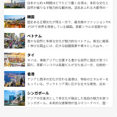
情報は
コンテンツ一覧
を参照してほしい。
人々、おいしいローカルフードやハワイアンミュージッ
ク）、タスマニアの美しい原生林やケアンズの熱帯雨林な
日本から約４時間ほどでたどり着く台湾は、多彩な文化と
ク、伝統的なフラダンスなど、すべてがハワイの魅力を彩
ど、見どころがたくさん。また、カフェやワイン、オージ
自然が織りなす魅力的な観光地。活気あふれる大都市の台
っている。訪れるたびに新しい発見と感動が待っているハ
ービーフなどの食文化も豊かで、美味しいものであふれて
北やノスタルジックな町並みが人気な九份（ジォウフェ
ワイを、存分に味わってほしい。 なお、新着のハワイ情報
韓国
いる。アクティビティも充実しており、サーフィンやダイ
ン）、静ひつな山岳地帯である台湾東部など、都市の喧騒
は
コンテンツ一覧
を参照してほしい。
ビング、ハイキングなど、アウトドア好きにはたまらな
と山間の静けさが共存しており、訪れる人に新しい発見と
歴史ある王朝文化が残る一方で、最先端のファッションやK
い。オーストラリアの多彩な魅力を存分に味わいつくそ
驚きをもたらしてくれる。また、奥深い台湾の食文化も魅
-POPで世界を席巻している韓国。首都ソウルの宮殿や伝統
う。 なお、新着のオーストラリア情報は
コンテンツ一覧
を
力で、夜市などの屋台グルメから高級料理、ヘルシーで美
家屋が並ぶエリアでは韓国の歴史と文化に浸ることがで
参照してほしい。
ベトナム
容にもいいと評判のスイーツなど、バラエティ豊かな料理
き、地方に足を延ばせば四季折々の自然美を楽しむことが
が味わえる。 なお、新着の台湾情報は
コンテンツ一覧
を参
できる。そして、キムチや焼肉、絶品のストリートフード
豊かな自然と多様な文化が魅力的なベトナム。南北に細長
照してほしい。
まで、さまざまな韓国料理が待っている。夜には、韓国な
く伸びる国土には、広大な田園風景や青々とした山々、世
らではのナイトライフも堪能できる。あたたかいホスピタ
界遺産に登録された壮大な自然景観が点在し、都市部では
タイ
リティに包まれながら、韓国の多彩な魅力を心ゆくまで味
急速な発展と共に伝統が息づく。ハノイの古い町並みやホ
わってみてほしい。 なお、新着の韓国情報は
コンテンツ一
ーチミン市のフランス統治時代の建物も、独特の雰囲気を
タイは、東南アジアに位置する豊かな自然と歴史が息づく
覧
を参照してほしい。
醸し出している。また、バラエティの豊かさとおいしさで
国だ。首都バンコクは高層ビルが立ち並ぶ一方、伝統的な
世界中の食通を魅了してやまないベトナム料理も魅力のひ
寺院や市場がいたるところに点在し、古きよき文化と現代
香港
とつ。フォーやバインミー、ベトナムコーヒーなどは、ぜ
の活気が交差している。北部ではチェンマイなどの山岳地
ひ現地で味わいたい。どの地域を訪れてもあたたかい人々
帯で自然と触れ合い、南部ではプーケットやクラビの美し
アジアと西洋の文化が交わる香港は、特有のエネルギーを
が旅行者を迎えてくれるので、きっと忘れられない旅にな
いビーチでリゾート気分を楽しむことができる。タイ料理
もっている。ヴィクトリア湾に広がる壮大な景色、近未来
るはずだ。 なお、新着のベトナム情報は
コンテンツ一覧
を
は世界的に有名で、屋台から高級レストランまで味覚を刺
的なアートスポット、そして歴史と現代が融合した町並
参照してほしい。
シンガポール
激する。気候は一年中温暖で、どの季節にも異なる楽しみ
み、どこを訪れても感動するはず。観光スポットが密集し
が待っている。親しみやすいタイの人々、仏教を中心とし
ており、効率よく見どころを回れるのも魅力。息をのむよ
アジアの交差点として多文化が融合した独自の魅力を放つ
た文化、そして多様な観光資源が、訪れる旅人を魅了し続
うな絶景から文化的な体験まで、香港を存分に楽しみ尽く
シンガポール。未来的な建築物が並ぶマリーナベイ、歴史
ける。 なお、新着のタイ情報は
コンテンツ一覧
を参照して
そう。 なお、新着の香港情報は
コンテンツ一覧
を参照して
と伝統を感じられるエスニックタウン、多数の緑豊かな公
ほしい。
ほしい。
園や自然保護区など、自然が調和した近代的な景観と文化
の多様性あふれるカラフルな町は、どこを歩いても新しい