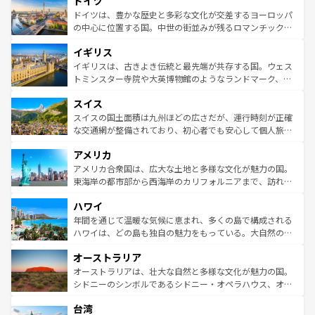
ドイツ
で、幅広い魅力が詰まっている。華麗な宮殿、歴史的な大
性で訪れる人を魅了する。 なお、新着のスペイン情報は
コ
聖堂、美しいビーチ、そして豊かな自然が、訪れる者を心
ドイツは、豊かな歴史と多彩な文化が交差するヨーロッパ
ンテンツ一覧
を参照してほしい。
から魅了する。また、フランスは美食の国としても知ら
の中心に位置する国。中世の街並みが残るロマンチック街
れ、フランス料理はユネスコ無形文化遺産にも登録されて
道から、未来を先取りするようなモダンな都市まで多様な
イギリス
いる。シャンパンの発祥地であるランス、プロヴァンスの
顔を持つこの国は、どこを歩いても飽きることがない。ベ
香り高いラベンダー畑など、多彩な楽しみ方が可能だ。さ
ルリンの文化的活気、バイエルン州のアルプスの絶景、そ
イギリスは、古きよき伝統と最先端が共存する国。ウェス
らに、パリ以外の地域にも魅力が溢れており、どの街角に
してライン川沿いのワイン畑といった風景は必見。ビール
トミンスター寺院や大英博物館のようなランドマーク、歴
も豊かな歴史と文化が息づいている。パリ以外の個性あふ
とソーセージを味わいながら地元の人と過ごす楽しい時間
史ある大学都市、美しい丘陵地帯や牧歌的な風景など、エ
れる地方に足を運ぶとそれぞれで全く異なる文化を体験で
スイス
は、お酒好きな人にはぜひ体験してほしい。 なお、新着の
リアごとに異なる魅力がある。また、優雅なアフタヌーン
きるだろう。 なお、新着のフランス情報は
コンテンツ一覧
ドイツ情報は
コンテンツ一覧
を参照してほしい。
ティー、ビール好きにはたまらない英国パブ、サッカー観
スイスの国土面積は九州ほどの広さだが、運行時刻が正確
を参照してほしい。
戦など、本場だからこそできる体験も豊富。イギリスを旅
な交通網が整備されており、初心者でも安心して個人旅行
して楽しみつくそう。 なお、新着のイギリス情報は
コンテ
を楽しめる。日本同様に時刻表どおりの旅が可能だ。中世
アメリカ
ンツ一覧
を参照してほしい。
の建物がそのまま残る町や、スイスならではのユニークな
博物館もあり、アルプス観光だけでなく町歩きも満喫する
アメリカ合衆国は、広大な土地と多様な文化が魅力の国。
ことができる。国民の所得が高いため物価も高いが、旅行
東海岸の都市部から西海岸のカリフォルニアまで、訪れる
者向けの交通パス提供のサービスもあり、うまく活用すれ
場所ごとに異なる風景と体験が待っている。ニューヨーク
ハワイ
ば市内交通費無料で観光を楽しむこともできる。 なお、新
のような巨大都市は、観光、ショッピング、エンターテイ
着のスイス情報は
コンテンツ一覧
を参照してほしい。
ンメントが詰まった刺激的なスポットだ。一方、アメリカ
年間を通じて温暖な気候に恵まれ、多くの島で構成される
西部には大自然が広がり、グランドキャニオンやイエロー
ハワイは、どの島も独自の魅力をもっている。大自然の神
ストーン国立公園といった絶景が堪能できる。さらに、南
秘を感じたいなら、火山が生み出した壮大な景観を誇るハ
オーストラリア
部のニューオーリンズでは、音楽と美食が融合した独特の
ワイ島は見逃せない。また、定番の観光地といえばオアフ
文化が魅力。旅行者はアメリカの各地域で異なる魅力を楽
島だが、静かな自然を求めるならマウイ島やカウアイ島が
オーストラリアは、壮大な自然と多様な文化が魅力の国。
しみながら、その多様性と豊かな歴史を感じることができ
おすすめ。エメラルドグリーンに輝く海をはじめ、豊かな
シドニーのシンボルであるシドニー・オペラハウス、オー
るだろう。車でのロードトリップや列車の旅も、アメリカ
文化や歴史が息づいている。「アロハスピリット」と呼ば
ストラリア東海岸北部に広がる大サンゴ礁地帯グレートバ
ならではの贅沢な旅のスタイルだ。 なお、新着のアメリカ
台湾
れるおもてなしの心で訪れる人々を迎えてくれるハワイの
リアリーフや大陸中央部にそびえるウルル（エアーズロッ