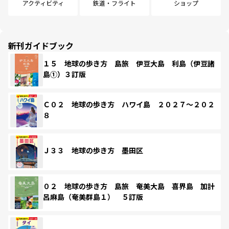
アクティビティ
鉄道・フライト
ショップ
新刊ガイドブック
１５ 地球の歩き方 島旅 伊豆大島 利島（伊豆諸
島①）３訂版
Ｃ０２ 地球の歩き方 ハワイ島 ２０２７～２０２
８
Ｊ３３ 地球の歩き方 墨田区
０２ 地球の歩き方 島旅 奄美大島 喜界島 加計
呂麻島（奄美群島１） ５訂版