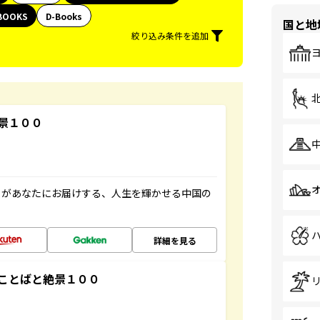
BOOKS
D-Books
国と地
絞り込み条件を追加
景１００
」があなたにお届けする、人生を輝かせる中国の
詳細を見る
ことばと絶景１００