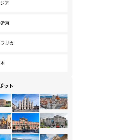
アジア
中近東
アフリカ
日本
ポット