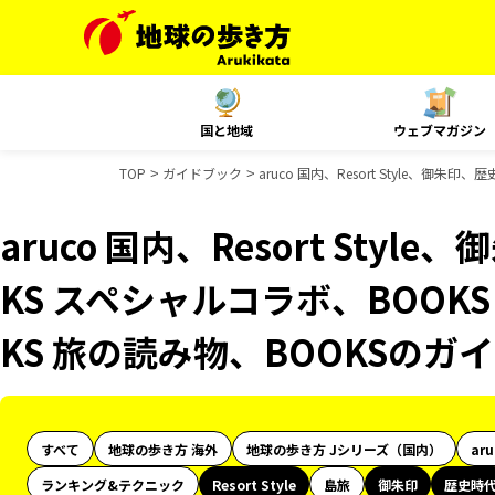
国と地域
ウェブマガジン
TOP
ガイドブック
aruco 国内、Resort Style、
aruco 国内、Resort Sty
KS スペシャルコラボ、BOOK
KS 旅の読み物、BOOKSのガ
すべて
地球の歩き方 海外
地球の歩き方 Jシリーズ（国内）
ar
ランキング&テクニック
Resort Style
島旅
御朱印
歴史時