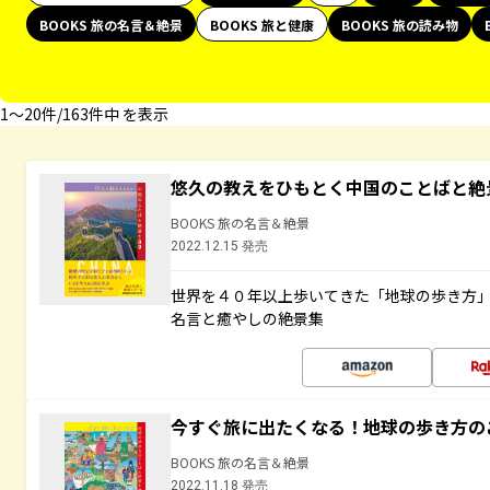
BOOKS 旅の名言＆絶景
BOOKS 旅と健康
BOOKS 旅の読み物
1〜20件/163件中 を表示
悠久の教えをひもとく中国のことばと絶
BOOKS 旅の名言＆絶景
2022.12.15 発売
世界を４０年以上歩いてきた「地球の歩き方
名言と癒やしの絶景集
今すぐ旅に出たくなる！地球の歩き方の
BOOKS 旅の名言＆絶景
2022.11.18 発売