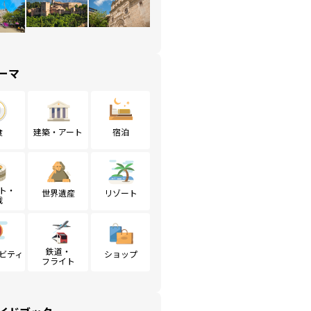
ーマ
食
建築・アート
宿泊
ト・
世界遺産
リゾート
戦
鉄道・
ビティ
ショップ
フライト