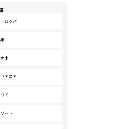
域
ヨーロッパ
北米
中南米
オセアニア
ハワイ
リゾート