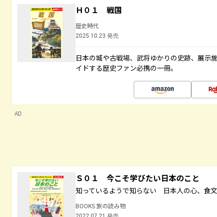
Ｈ０１ 戦国
歴史時代
2025.10.23 発売
日本の城や古戦場、武将ゆかりの史跡、展示
イドする歴史ファン必携の一冊。
AD
Ｓ０１ 今こそ学びたい日本のこと
知っているようで知らない 日本人の心、食
BOOKS 旅の読み物
2022.07.21 発売