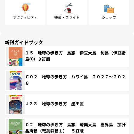
アクティビティ
鉄道・フライト
ショップ
新刊ガイドブック
１５ 地球の歩き方 島旅 伊豆大島 利島（伊豆諸
島①）３訂版
Ｃ０２ 地球の歩き方 ハワイ島 ２０２７～２０２
８
Ｊ３３ 地球の歩き方 墨田区
０２ 地球の歩き方 島旅 奄美大島 喜界島 加計
呂麻島（奄美群島１） ５訂版