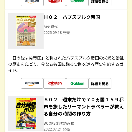
詳細を見る
Ｈ０２ ハプスブルク帝国
歴史時代
2025.09.18 発売
「日の沈まぬ帝国」と称されたハプスブルク帝国の栄光と動乱
の歴史をたどり、今なお各国に残る史跡を巡る歴史を旅するガ
イド。
詳細を見る
Ｓ０２ 週末だけで７０ヵ国１５９都
市を旅したリーマントラベラーが教え
る自分の時間の作り方
BOOKS 旅の読み物
2022.07.21 発売