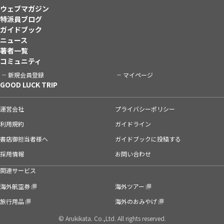
ウェブマガジン
特派員ブログ
ガイドブック
ニュース
著者一覧
コミュニティ
新規会員登録
マイページ
GOOD LUCK TRIP
運営会社
プライバシーポリシー
利用規約
ガイドライン
書店御担当者様へ
ガイドブックに投稿する
採用情報
お問い合わせ
関連サービス
海外航空券
海外ツアー
旅行用品
海外のおみやげ
© Arukikata. Co.,Ltd. All rights reserved.