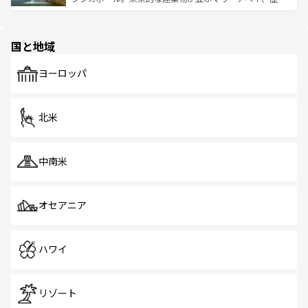
ける。 なお、新着のタイ情報は
コンテンツ一覧
を参照して
そう。 なお、新着の香港情報は
コンテンツ一覧
を参照して
と伝統を感じられるエスニックタウン、多数の緑豊かな公
ほしい。
ほしい。
園や自然保護区など、自然が調和した近代的な景観と文化
の多様性あふれるカラフルな町は、どこを歩いても新しい
国と地域
発見がある。さらに、治安のよさや充実した公共交通機関
も、旅行者にとっては魅力的なポイント。グルメも豊富
で、ホーカーズは地元の風情を楽しめる外せないスポット
ヨーロッパ
だ。訪れる人を飽きさせないシンガポールで、多様な魅力
を体感しよう。 なお、新着のシンガポール情報は
コンテン
ツ一覧
を参照してほしい。
北米
中南米
オセアニア
ハワイ
リゾート