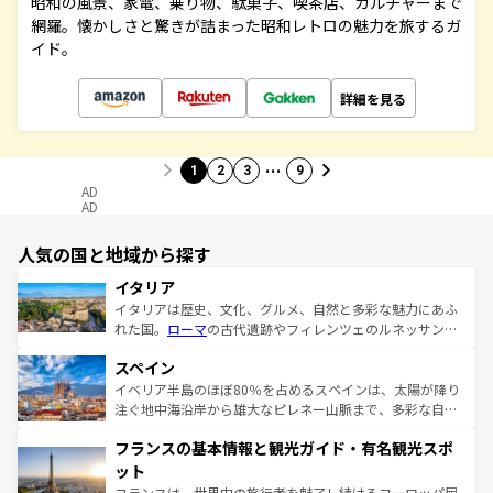
昭和の風景、家電、乗り物、駄菓子、喫茶店、カルチャーまで
網羅。懐かしさと驚きが詰まった昭和レトロの魅力を旅するガ
イド。
詳細を見る
…
1
2
3
9
AD
AD
人気の国と地域から探す
イタリア
イタリアは歴史、文化、グルメ、自然と多彩な魅力にあふ
れた国。
ローマ
の古代遺跡やフィレンツェのルネッサンス
美術、ヴェネツィアの運河など、歴史あるスポットはもち
スペイン
ろん、トスカーナの美しい田園風景やアマルフィ海岸の絶
景など、自然景観も見逃せない。観光の合間には、本場の
イベリア半島のほぼ80％を占めるスペインは、太陽が降り
ピザやパスタなど、絶品のイタリア料理を堪能することも
注ぐ地中海沿岸から雄大なピレネー山脈まで、多彩な自然
できる。朝目覚めてから夜眠るまで、すべての瞬間を楽し
と文化が詰まったヨーロッパ屈指の旅行先だ。多様な地域
フランスの基本情報と観光ガイド・有名観光スポ
ませてくれるイタリアで、忘れられない旅をしてみよう！
文化が根付くこの国では、情熱的なフラメンコ、熱気あふ
なお、新着のイタリア情報は
コンテンツ一覧
を参照してほ
れる闘牛、そして美味しいタパスが生活の一部となってい
ット
しい。
る。首都マドリードの洗練された雰囲気や、バルセロナの
フランスは、世界中の旅行者を魅了し続けるヨーロッパ屈