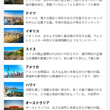
アートに溢れた街角から、地方では古代ローマ遺跡や中世
指の観光地だ。首都パリのエッフェル塔やルーブル美術館
の城塞都市、穏やかなビーチリゾートまで多彩な表情を見
といった象徴的なスポットから、田舎町の古風な美しさま
せる。地方によって風土や気候が異なるスペインはその個
ドイツ
で、幅広い魅力が詰まっている。華麗な宮殿、歴史的な大
性で訪れる人を魅了する。 なお、新着のスペイン情報は
コ
聖堂、美しいビーチ、そして豊かな自然が、訪れる者を心
ドイツは、豊かな歴史と多彩な文化が交差するヨーロッパ
ンテンツ一覧
を参照してほしい。
から魅了する。また、フランスは美食の国としても知ら
の中心に位置する国。中世の街並みが残るロマンチック街
れ、フランス料理はユネスコ無形文化遺産にも登録されて
道から、未来を先取りするようなモダンな都市まで多様な
イギリス
いる。シャンパンの発祥地であるランス、プロヴァンスの
顔を持つこの国は、どこを歩いても飽きることがない。ベ
香り高いラベンダー畑など、多彩な楽しみ方が可能だ。さ
ルリンの文化的活気、バイエルン州のアルプスの絶景、そ
イギリスは、古きよき伝統と最先端が共存する国。ウェス
らに、パリ以外の地域にも魅力が溢れており、どの街角に
してライン川沿いのワイン畑といった風景は必見。ビール
トミンスター寺院や大英博物館のようなランドマーク、歴
も豊かな歴史と文化が息づいている。パリ以外の個性あふ
とソーセージを味わいながら地元の人と過ごす楽しい時間
史ある大学都市、美しい丘陵地帯や牧歌的な風景など、エ
れる地方に足を運ぶとそれぞれで全く異なる文化を体験で
スイス
は、お酒好きな人にはぜひ体験してほしい。 なお、新着の
リアごとに異なる魅力がある。また、優雅なアフタヌーン
きるだろう。 なお、新着のフランス情報は
コンテンツ一覧
ドイツ情報は
コンテンツ一覧
を参照してほしい。
ティー、ビール好きにはたまらない英国パブ、サッカー観
スイスの国土面積は九州ほどの広さだが、運行時刻が正確
を参照してほしい。
戦など、本場だからこそできる体験も豊富。イギリスを旅
な交通網が整備されており、初心者でも安心して個人旅行
して楽しみつくそう。 なお、新着のイギリス情報は
コンテ
を楽しめる。日本同様に時刻表どおりの旅が可能だ。中世
アメリカ
ンツ一覧
を参照してほしい。
の建物がそのまま残る町や、スイスならではのユニークな
博物館もあり、アルプス観光だけでなく町歩きも満喫する
アメリカ合衆国は、広大な土地と多様な文化が魅力の国。
ことができる。国民の所得が高いため物価も高いが、旅行
東海岸の都市部から西海岸のカリフォルニアまで、訪れる
者向けの交通パス提供のサービスもあり、うまく活用すれ
場所ごとに異なる風景と体験が待っている。ニューヨーク
ハワイ
ば市内交通費無料で観光を楽しむこともできる。 なお、新
のような巨大都市は、観光、ショッピング、エンターテイ
着のスイス情報は
コンテンツ一覧
を参照してほしい。
ンメントが詰まった刺激的なスポットだ。一方、アメリカ
年間を通じて温暖な気候に恵まれ、多くの島で構成される
西部には大自然が広がり、グランドキャニオンやイエロー
ハワイは、どの島も独自の魅力をもっている。大自然の神
ストーン国立公園といった絶景が堪能できる。さらに、南
秘を感じたいなら、火山が生み出した壮大な景観を誇るハ
オーストラリア
部のニューオーリンズでは、音楽と美食が融合した独特の
ワイ島は見逃せない。また、定番の観光地といえばオアフ
文化が魅力。旅行者はアメリカの各地域で異なる魅力を楽
島だが、静かな自然を求めるならマウイ島やカウアイ島が
オーストラリアは、壮大な自然と多様な文化が魅力の国。