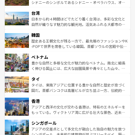
しみながら、その多様性と豊かな歴史を感じることができ
おすすめ。エメラルドグリーンに輝く海をはじめ、豊かな
シドニーのシンボルであるシドニー・オペラハウス、オー
るだろう。車でのロードトリップや列車の旅も、アメリカ
文化や歴史が息づいている。「アロハスピリット」と呼ば
ストラリア東海岸北部に広がる大サンゴ礁地帯グレートバ
ならではの贅沢な旅のスタイルだ。 なお、新着のアメリカ
台湾
れるおもてなしの心で訪れる人々を迎えてくれるハワイの
リアリーフや大陸中央部にそびえるウルル（エアーズロッ
情報は
コンテンツ一覧
を参照してほしい。
人々、おいしいローカルフードやハワイアンミュージッ
ク）、タスマニアの美しい原生林やケアンズの熱帯雨林な
日本から約４時間ほどでたどり着く台湾は、多彩な文化と
ク、伝統的なフラダンスなど、すべてがハワイの魅力を彩
ど、見どころがたくさん。また、カフェやワイン、オージ
自然が織りなす魅力的な観光地。活気あふれる大都市の台
っている。訪れるたびに新しい発見と感動が待っているハ
ービーフなどの食文化も豊かで、美味しいものであふれて
北やノスタルジックな町並みが人気な九份（ジォウフェ
ワイを、存分に味わってほしい。 なお、新着のハワイ情報
韓国
いる。アクティビティも充実しており、サーフィンやダイ
ン）、静ひつな山岳地帯である台湾東部など、都市の喧騒
は
コンテンツ一覧
を参照してほしい。
ビング、ハイキングなど、アウトドア好きにはたまらな
と山間の静けさが共存しており、訪れる人に新しい発見と
歴史ある王朝文化が残る一方で、最先端のファッションやK
い。オーストラリアの多彩な魅力を存分に味わいつくそ
驚きをもたらしてくれる。また、奥深い台湾の食文化も魅
-POPで世界を席巻している韓国。首都ソウルの宮殿や伝統
う。 なお、新着のオーストラリア情報は
コンテンツ一覧
を
力で、夜市などの屋台グルメから高級料理、ヘルシーで美
家屋が並ぶエリアでは韓国の歴史と文化に浸ることがで
参照してほしい。
ベトナム
容にもいいと評判のスイーツなど、バラエティ豊かな料理
き、地方に足を延ばせば四季折々の自然美を楽しむことが
が味わえる。 なお、新着の台湾情報は
コンテンツ一覧
を参
できる。そして、キムチや焼肉、絶品のストリートフード
豊かな自然と多様な文化が魅力的なベトナム。南北に細長
照してほしい。
まで、さまざまな韓国料理が待っている。夜には、韓国な
く伸びる国土には、広大な田園風景や青々とした山々、世
らではのナイトライフも堪能できる。あたたかいホスピタ
界遺産に登録された壮大な自然景観が点在し、都市部では
タイ
リティに包まれながら、韓国の多彩な魅力を心ゆくまで味
急速な発展と共に伝統が息づく。ハノイの古い町並みやホ
わってみてほしい。 なお、新着の韓国情報は
コンテンツ一
ーチミン市のフランス統治時代の建物も、独特の雰囲気を
タイは、東南アジアに位置する豊かな自然と歴史が息づく
覧
を参照してほしい。
醸し出している。また、バラエティの豊かさとおいしさで
国だ。首都バンコクは高層ビルが立ち並ぶ一方、伝統的な
世界中の食通を魅了してやまないベトナム料理も魅力のひ
寺院や市場がいたるところに点在し、古きよき文化と現代
香港
とつ。フォーやバインミー、ベトナムコーヒーなどは、ぜ
の活気が交差している。北部ではチェンマイなどの山岳地
ひ現地で味わいたい。どの地域を訪れてもあたたかい人々
帯で自然と触れ合い、南部ではプーケットやクラビの美し
アジアと西洋の文化が交わる香港は、特有のエネルギーを
が旅行者を迎えてくれるので、きっと忘れられない旅にな
いビーチでリゾート気分を楽しむことができる。タイ料理
もっている。ヴィクトリア湾に広がる壮大な景色、近未来
るはずだ。 なお、新着のベトナム情報は
コンテンツ一覧
を
は世界的に有名で、屋台から高級レストランまで味覚を刺
的なアートスポット、そして歴史と現代が融合した町並
参照してほしい。
シンガポール
激する。気候は一年中温暖で、どの季節にも異なる楽しみ
み、どこを訪れても感動するはず。観光スポットが密集し
が待っている。親しみやすいタイの人々、仏教を中心とし
ており、効率よく見どころを回れるのも魅力。息をのむよ
アジアの交差点として多文化が融合した独自の魅力を放つ
た文化、そして多様な観光資源が、訪れる旅人を魅了し続
うな絶景から文化的な体験まで、香港を存分に楽しみ尽く
シンガポール。未来的な建築物が並ぶマリーナベイ、歴史