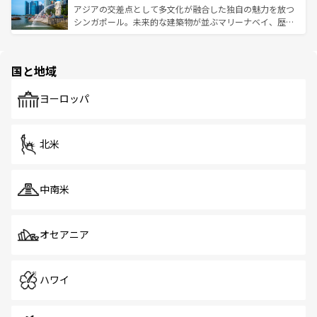
が待っている。親しみやすいタイの人々、仏教を中心とし
ており、効率よく見どころを回れるのも魅力。息をのむよ
アジアの交差点として多文化が融合した独自の魅力を放つ
た文化、そして多様な観光資源が、訪れる旅人を魅了し続
うな絶景から文化的な体験まで、香港を存分に楽しみ尽く
シンガポール。未来的な建築物が並ぶマリーナベイ、歴史
ける。 なお、新着のタイ情報は
コンテンツ一覧
を参照して
そう。 なお、新着の香港情報は
コンテンツ一覧
を参照して
と伝統を感じられるエスニックタウン、多数の緑豊かな公
ほしい。
ほしい。
園や自然保護区など、自然が調和した近代的な景観と文化
の多様性あふれるカラフルな町は、どこを歩いても新しい
国と地域
発見がある。さらに、治安のよさや充実した公共交通機関
も、旅行者にとっては魅力的なポイント。グルメも豊富
で、ホーカーズは地元の風情を楽しめる外せないスポット
ヨーロッパ
だ。訪れる人を飽きさせないシンガポールで、多様な魅力
を体感しよう。 なお、新着のシンガポール情報は
コンテン
ツ一覧
を参照してほしい。
北米
中南米
オセアニア
ハワイ