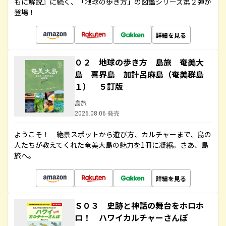
もに解説』に続く、「地球の歩き方」の図鑑シリーズ第２弾が
登場！
詳細を見る
０２ 地球の歩き方 島旅 奄美大
島 喜界島 加計呂麻島（奄美群島
１） ５訂版
島旅
2026.08.06 発売
ようこそ！ 絶景スポットから遊び方、カルチャーまで、島の
人たちが教えてくれた奄美大島の魅力を1冊に凝縮。さあ、島
旅へ。
詳細を見る
Ｓ０３ 史跡と神話の舞台をホロホ
ロ！ ハワイカルチャーさんぽ