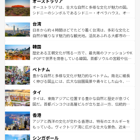
オーストラリア
部のニューオーリンズでは、音楽と美食が融合した独特の
ワイ島は見逃せない。また、定番の観光地といえばオアフ
文化が魅力。旅行者はアメリカの各地域で異なる魅力を楽
島だが、静かな自然を求めるならマウイ島やカウアイ島が
オーストラリアは、壮大な自然と多様な文化が魅力の国。
しみながら、その多様性と豊かな歴史を感じることができ
おすすめ。エメラルドグリーンに輝く海をはじめ、豊かな
シドニーのシンボルであるシドニー・オペラハウス、オー
るだろう。車でのロードトリップや列車の旅も、アメリカ
文化や歴史が息づいている。「アロハスピリット」と呼ば
ストラリア東海岸北部に広がる大サンゴ礁地帯グレートバ
ならではの贅沢な旅のスタイルだ。 なお、新着のアメリカ
台湾
れるおもてなしの心で訪れる人々を迎えてくれるハワイの
リアリーフや大陸中央部にそびえるウルル（エアーズロッ
情報は
コンテンツ一覧
を参照してほしい。
人々、おいしいローカルフードやハワイアンミュージッ
ク）、タスマニアの美しい原生林やケアンズの熱帯雨林な
日本から約４時間ほどでたどり着く台湾は、多彩な文化と
ク、伝統的なフラダンスなど、すべてがハワイの魅力を彩
ど、見どころがたくさん。また、カフェやワイン、オージ
自然が織りなす魅力的な観光地。活気あふれる大都市の台
っている。訪れるたびに新しい発見と感動が待っているハ
ービーフなどの食文化も豊かで、美味しいものであふれて
北やノスタルジックな町並みが人気な九份（ジォウフェ
ワイを、存分に味わってほしい。 なお、新着のハワイ情報
韓国
いる。アクティビティも充実しており、サーフィンやダイ
ン）、静ひつな山岳地帯である台湾東部など、都市の喧騒
は
コンテンツ一覧
を参照してほしい。
ビング、ハイキングなど、アウトドア好きにはたまらな
と山間の静けさが共存しており、訪れる人に新しい発見と
歴史ある王朝文化が残る一方で、最先端のファッションやK
い。オーストラリアの多彩な魅力を存分に味わいつくそ
驚きをもたらしてくれる。また、奥深い台湾の食文化も魅
-POPで世界を席巻している韓国。首都ソウルの宮殿や伝統
う。 なお、新着のオーストラリア情報は
コンテンツ一覧
を
力で、夜市などの屋台グルメから高級料理、ヘルシーで美
家屋が並ぶエリアでは韓国の歴史と文化に浸ることがで
参照してほしい。
ベトナム
容にもいいと評判のスイーツなど、バラエティ豊かな料理
き、地方に足を延ばせば四季折々の自然美を楽しむことが
が味わえる。 なお、新着の台湾情報は
コンテンツ一覧
を参
できる。そして、キムチや焼肉、絶品のストリートフード
豊かな自然と多様な文化が魅力的なベトナム。南北に細長
照してほしい。
まで、さまざまな韓国料理が待っている。夜には、韓国な
く伸びる国土には、広大な田園風景や青々とした山々、世
らではのナイトライフも堪能できる。あたたかいホスピタ
界遺産に登録された壮大な自然景観が点在し、都市部では
タイ
リティに包まれながら、韓国の多彩な魅力を心ゆくまで味
急速な発展と共に伝統が息づく。ハノイの古い町並みやホ
わってみてほしい。 なお、新着の韓国情報は
コンテンツ一
ーチミン市のフランス統治時代の建物も、独特の雰囲気を
タイは、東南アジアに位置する豊かな自然と歴史が息づく
覧
を参照してほしい。
醸し出している。また、バラエティの豊かさとおいしさで
国だ。首都バンコクは高層ビルが立ち並ぶ一方、伝統的な
世界中の食通を魅了してやまないベトナム料理も魅力のひ
寺院や市場がいたるところに点在し、古きよき文化と現代
香港
とつ。フォーやバインミー、ベトナムコーヒーなどは、ぜ
の活気が交差している。北部ではチェンマイなどの山岳地
ひ現地で味わいたい。どの地域を訪れてもあたたかい人々
帯で自然と触れ合い、南部ではプーケットやクラビの美し
アジアと西洋の文化が交わる香港は、特有のエネルギーを
が旅行者を迎えてくれるので、きっと忘れられない旅にな
いビーチでリゾート気分を楽しむことができる。タイ料理
もっている。ヴィクトリア湾に広がる壮大な景色、近未来
るはずだ。 なお、新着のベトナム情報は
コンテンツ一覧
を
は世界的に有名で、屋台から高級レストランまで味覚を刺
的なアートスポット、そして歴史と現代が融合した町並
参照してほしい。
シンガポール
激する。気候は一年中温暖で、どの季節にも異なる楽しみ
み、どこを訪れても感動するはず。観光スポットが密集し