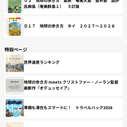
０２ 地球の歩き方 島旅 奄美大島 喜界島 加計
呂麻島（奄美群島１） ５訂版
Ｄ１７ 地球の歩き方 タイ ２０２７～２０２８
特設ページ
世界遺産ランキング
地球の歩き方 meets クリストファー・ノーラン監督
最新作『オデュッセイア』
準備も滞在もスマートに！ トラベルハック2026