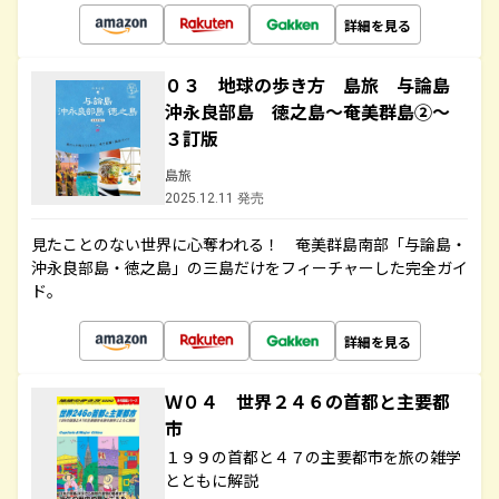
詳細を見る
０３ 地球の歩き方 島旅 与論島
沖永良部島 徳之島～奄美群島②～
３訂版
島旅
2025.12.11 発売
見たことのない世界に心奪われる！ 奄美群島南部「与論島・
沖永良部島・徳之島」の三島だけをフィーチャーした完全ガイ
ド。
詳細を見る
Ｗ０４ 世界２４６の首都と主要都
市
１９９の首都と４７の主要都市を旅の雑学
とともに解説