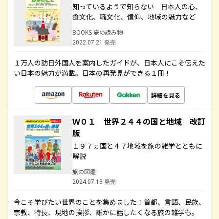
知っているようで知らない 日本人の心、
食文化、職文化、信仰、地域の魅力など
BOOKS 旅の読み物
2022.07.21 発売
１万人の訪日外国人を案内したガイドが、日本人にこそ伝えた
い日本の魅力が満載。日本の再発見ができる１冊！
詳細を見る
Ｗ０１ 世界２４４の国と地域 改訂
版
１９７ヵ国と４７地域を旅の雑学とともに
解説
旅の図鑑
2024.07.18 発売
今こそ学びたい世界のことを集めました！首都、言語、民族、
宗教、特長、現地の挨拶、誰かに話したくなる旅の雑学も。