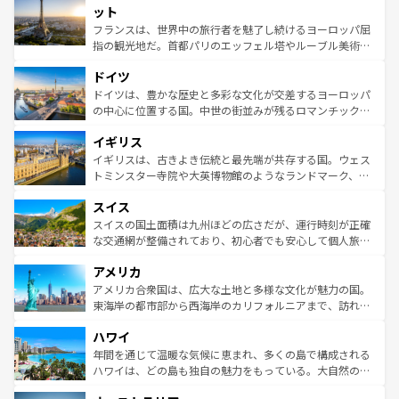
なお、新着のイタリア情報は
コンテンツ一覧
を参照してほ
れる闘牛、そして美味しいタパスが生活の一部となってい
ット
しい。
る。首都マドリードの洗練された雰囲気や、バルセロナの
フランスは、世界中の旅行者を魅了し続けるヨーロッパ屈
アートに溢れた街角から、地方では古代ローマ遺跡や中世
指の観光地だ。首都パリのエッフェル塔やルーブル美術館
の城塞都市、穏やかなビーチリゾートまで多彩な表情を見
といった象徴的なスポットから、田舎町の古風な美しさま
せる。地方によって風土や気候が異なるスペインはその個
ドイツ
で、幅広い魅力が詰まっている。華麗な宮殿、歴史的な大
性で訪れる人を魅了する。 なお、新着のスペイン情報は
コ
聖堂、美しいビーチ、そして豊かな自然が、訪れる者を心
ドイツは、豊かな歴史と多彩な文化が交差するヨーロッパ
ンテンツ一覧
を参照してほしい。
から魅了する。また、フランスは美食の国としても知ら
の中心に位置する国。中世の街並みが残るロマンチック街
れ、フランス料理はユネスコ無形文化遺産にも登録されて
道から、未来を先取りするようなモダンな都市まで多様な
イギリス
いる。シャンパンの発祥地であるランス、プロヴァンスの
顔を持つこの国は、どこを歩いても飽きることがない。ベ
香り高いラベンダー畑など、多彩な楽しみ方が可能だ。さ
ルリンの文化的活気、バイエルン州のアルプスの絶景、そ
イギリスは、古きよき伝統と最先端が共存する国。ウェス
らに、パリ以外の地域にも魅力が溢れており、どの街角に
してライン川沿いのワイン畑といった風景は必見。ビール
トミンスター寺院や大英博物館のようなランドマーク、歴
も豊かな歴史と文化が息づいている。パリ以外の個性あふ
とソーセージを味わいながら地元の人と過ごす楽しい時間
史ある大学都市、美しい丘陵地帯や牧歌的な風景など、エ
れる地方に足を運ぶとそれぞれで全く異なる文化を体験で
スイス
は、お酒好きな人にはぜひ体験してほしい。 なお、新着の
リアごとに異なる魅力がある。また、優雅なアフタヌーン
きるだろう。 なお、新着のフランス情報は
コンテンツ一覧
ドイツ情報は
コンテンツ一覧
を参照してほしい。
ティー、ビール好きにはたまらない英国パブ、サッカー観
スイスの国土面積は九州ほどの広さだが、運行時刻が正確
を参照してほしい。
戦など、本場だからこそできる体験も豊富。イギリスを旅
な交通網が整備されており、初心者でも安心して個人旅行
して楽しみつくそう。 なお、新着のイギリス情報は
コンテ
を楽しめる。日本同様に時刻表どおりの旅が可能だ。中世
アメリカ
ンツ一覧
を参照してほしい。
の建物がそのまま残る町や、スイスならではのユニークな
博物館もあり、アルプス観光だけでなく町歩きも満喫する
アメリカ合衆国は、広大な土地と多様な文化が魅力の国。
ことができる。国民の所得が高いため物価も高いが、旅行
東海岸の都市部から西海岸のカリフォルニアまで、訪れる
者向けの交通パス提供のサービスもあり、うまく活用すれ
場所ごとに異なる風景と体験が待っている。ニューヨーク
ハワイ
ば市内交通費無料で観光を楽しむこともできる。 なお、新
のような巨大都市は、観光、ショッピング、エンターテイ
着のスイス情報は
コンテンツ一覧
を参照してほしい。
ンメントが詰まった刺激的なスポットだ。一方、アメリカ
年間を通じて温暖な気候に恵まれ、多くの島で構成される
西部には大自然が広がり、グランドキャニオンやイエロー
ハワイは、どの島も独自の魅力をもっている。大自然の神
ストーン国立公園といった絶景が堪能できる。さらに、南
秘を感じたいなら、火山が生み出した壮大な景観を誇るハ