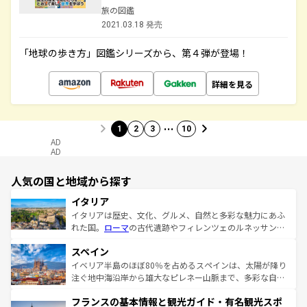
旅の図鑑
2021.03.18 発売
「地球の歩き方」図鑑シリーズから、第４弾が登場！
詳細を見る
…
1
2
3
10
AD
AD
人気の国と地域から探す
イタリア
イタリアは歴史、文化、グルメ、自然と多彩な魅力にあふ
れた国。
ローマ
の古代遺跡やフィレンツェのルネッサンス
美術、ヴェネツィアの運河など、歴史あるスポットはもち
スペイン
ろん、トスカーナの美しい田園風景やアマルフィ海岸の絶
景など、自然景観も見逃せない。観光の合間には、本場の
イベリア半島のほぼ80％を占めるスペインは、太陽が降り
ピザやパスタなど、絶品のイタリア料理を堪能することも
注ぐ地中海沿岸から雄大なピレネー山脈まで、多彩な自然
できる。朝目覚めてから夜眠るまで、すべての瞬間を楽し
と文化が詰まったヨーロッパ屈指の旅行先だ。多様な地域
フランスの基本情報と観光ガイド・有名観光スポ
ませてくれるイタリアで、忘れられない旅をしてみよう！
文化が根付くこの国では、情熱的なフラメンコ、熱気あふ