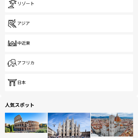
リゾート
アジア
中近東
アフリカ
日本
人気スポット