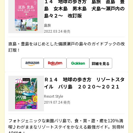
１４ 地球の歩き方 島旅 直島 豊
島 女木島 男木島 犬島～瀬戸内の
島々２～ 改訂版
島旅
2022.03.24 発売
直島・豊島をはじめとした備讃瀬戸の島々のガイドブックの改
訂版！
詳細を見る
Ｒ１４ 地球の歩き方 リゾートスタ
イル バリ島 ２０２０～２０２１
Resort Style
2019.07.24 発売
フォトジェニックな楽園バリ島で、食・買・遊・癒を120％満
喫♪わがままなリゾートステイをかなえる最強ガイド。別冊M