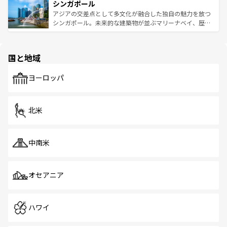
参照してほしい。
シンガポール
激する。気候は一年中温暖で、どの季節にも異なる楽しみ
み、どこを訪れても感動するはず。観光スポットが密集し
が待っている。親しみやすいタイの人々、仏教を中心とし
ており、効率よく見どころを回れるのも魅力。息をのむよ
アジアの交差点として多文化が融合した独自の魅力を放つ
た文化、そして多様な観光資源が、訪れる旅人を魅了し続
うな絶景から文化的な体験まで、香港を存分に楽しみ尽く
シンガポール。未来的な建築物が並ぶマリーナベイ、歴史
ける。 なお、新着のタイ情報は
コンテンツ一覧
を参照して
そう。 なお、新着の香港情報は
コンテンツ一覧
を参照して
と伝統を感じられるエスニックタウン、多数の緑豊かな公
ほしい。
ほしい。
園や自然保護区など、自然が調和した近代的な景観と文化
の多様性あふれるカラフルな町は、どこを歩いても新しい
国と地域
発見がある。さらに、治安のよさや充実した公共交通機関
も、旅行者にとっては魅力的なポイント。グルメも豊富
で、ホーカーズは地元の風情を楽しめる外せないスポット
ヨーロッパ
だ。訪れる人を飽きさせないシンガポールで、多様な魅力
を体感しよう。 なお、新着のシンガポール情報は
コンテン
ツ一覧
を参照してほしい。
北米
中南米
オセアニア
ハワイ