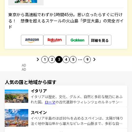
東京から高速船でわずか1時間45分。思い立ったらすぐに行け
る！ 想像を超えるスケールの火山島「伊豆大島」の完全ガイ
ド
詳細を見る
…
1
2
3
4
5
9
AD
AD
人気の国と地域から探す
イタリア
イタリアは歴史、文化、グルメ、自然と多彩な魅力にあふ
れた国。
ローマ
の古代遺跡やフィレンツェのルネッサンス
美術、ヴェネツィアの運河など、歴史あるスポットはもち
スペイン
ろん、トスカーナの美しい田園風景やアマルフィ海岸の絶
景など、自然景観も見逃せない。観光の合間には、本場の
イベリア半島のほぼ80％を占めるスペインは、太陽が降り
ピザやパスタなど、絶品のイタリア料理を堪能することも
注ぐ地中海沿岸から雄大なピレネー山脈まで、多彩な自然
できる。朝目覚めてから夜眠るまで、すべての瞬間を楽し
と文化が詰まったヨーロッパ屈指の旅行先だ。多様な地域