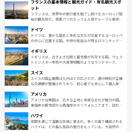
フランスの基本情報と観光ガイド・有名観光スポ
ませてくれるイタリアで、忘れられない旅をしてみよう！
文化が根付くこの国では、情熱的なフラメンコ、熱気あふ
なお、新着のイタリア情報は
コンテンツ一覧
を参照してほ
れる闘牛、そして美味しいタパスが生活の一部となってい
ット
しい。
る。首都マドリードの洗練された雰囲気や、バルセロナの
フランスは、世界中の旅行者を魅了し続けるヨーロッパ屈
アートに溢れた街角から、地方では古代ローマ遺跡や中世
指の観光地だ。首都パリのエッフェル塔やルーブル美術館
の城塞都市、穏やかなビーチリゾートまで多彩な表情を見
といった象徴的なスポットから、田舎町の古風な美しさま
せる。地方によって風土や気候が異なるスペインはその個
ドイツ
で、幅広い魅力が詰まっている。華麗な宮殿、歴史的な大
性で訪れる人を魅了する。 なお、新着のスペイン情報は
コ
聖堂、美しいビーチ、そして豊かな自然が、訪れる者を心
ドイツは、豊かな歴史と多彩な文化が交差するヨーロッパ
ンテンツ一覧
を参照してほしい。
から魅了する。また、フランスは美食の国としても知ら
の中心に位置する国。中世の街並みが残るロマンチック街
れ、フランス料理はユネスコ無形文化遺産にも登録されて
道から、未来を先取りするようなモダンな都市まで多様な
イギリス
いる。シャンパンの発祥地であるランス、プロヴァンスの
顔を持つこの国は、どこを歩いても飽きることがない。ベ
香り高いラベンダー畑など、多彩な楽しみ方が可能だ。さ
ルリンの文化的活気、バイエルン州のアルプスの絶景、そ
イギリスは、古きよき伝統と最先端が共存する国。ウェス
らに、パリ以外の地域にも魅力が溢れており、どの街角に
してライン川沿いのワイン畑といった風景は必見。ビール
トミンスター寺院や大英博物館のようなランドマーク、歴
も豊かな歴史と文化が息づいている。パリ以外の個性あふ
とソーセージを味わいながら地元の人と過ごす楽しい時間
史ある大学都市、美しい丘陵地帯や牧歌的な風景など、エ
れる地方に足を運ぶとそれぞれで全く異なる文化を体験で
スイス
は、お酒好きな人にはぜひ体験してほしい。 なお、新着の
リアごとに異なる魅力がある。また、優雅なアフタヌーン
きるだろう。 なお、新着のフランス情報は
コンテンツ一覧
ドイツ情報は
コンテンツ一覧
を参照してほしい。
ティー、ビール好きにはたまらない英国パブ、サッカー観
スイスの国土面積は九州ほどの広さだが、運行時刻が正確
を参照してほしい。
戦など、本場だからこそできる体験も豊富。イギリスを旅
な交通網が整備されており、初心者でも安心して個人旅行
して楽しみつくそう。 なお、新着のイギリス情報は
コンテ
を楽しめる。日本同様に時刻表どおりの旅が可能だ。中世
アメリカ
ンツ一覧
を参照してほしい。
の建物がそのまま残る町や、スイスならではのユニークな
博物館もあり、アルプス観光だけでなく町歩きも満喫する
アメリカ合衆国は、広大な土地と多様な文化が魅力の国。
ことができる。国民の所得が高いため物価も高いが、旅行
東海岸の都市部から西海岸のカリフォルニアまで、訪れる
者向けの交通パス提供のサービスもあり、うまく活用すれ
場所ごとに異なる風景と体験が待っている。ニューヨーク
ハワイ
ば市内交通費無料で観光を楽しむこともできる。 なお、新
のような巨大都市は、観光、ショッピング、エンターテイ
着のスイス情報は
コンテンツ一覧
を参照してほしい。
ンメントが詰まった刺激的なスポットだ。一方、アメリカ
年間を通じて温暖な気候に恵まれ、多くの島で構成される
西部には大自然が広がり、グランドキャニオンやイエロー
ハワイは、どの島も独自の魅力をもっている。大自然の神
ストーン国立公園といった絶景が堪能できる。さらに、南
秘を感じたいなら、火山が生み出した壮大な景観を誇るハ