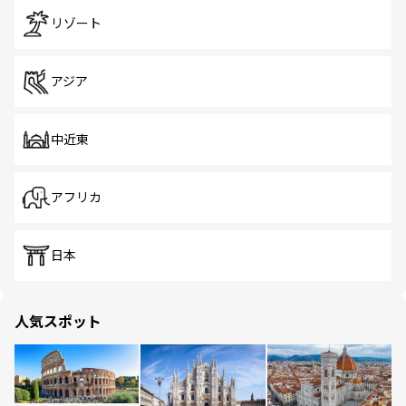
リゾート
アジア
中近東
アフリカ
日本
人気スポット