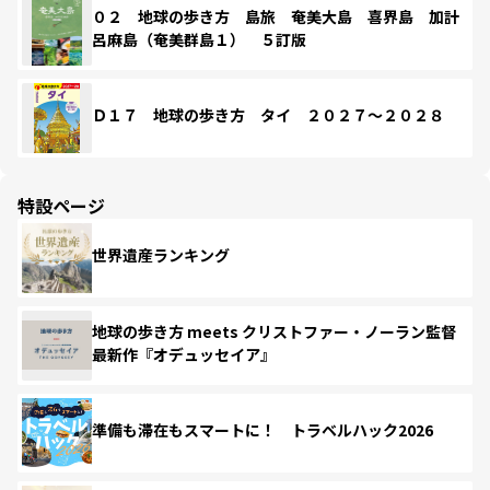
０２ 地球の歩き方 島旅 奄美大島 喜界島 加計
呂麻島（奄美群島１） ５訂版
Ｄ１７ 地球の歩き方 タイ ２０２７～２０２８
特設ページ
世界遺産ランキング
地球の歩き方 meets クリストファー・ノーラン監督
最新作『オデュッセイア』
準備も滞在もスマートに！ トラベルハック2026