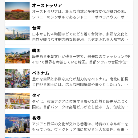
オーストラリア
部のニューオーリンズでは、音楽と美食が融合した独特の
ワイ島は見逃せない。また、定番の観光地といえばオアフ
文化が魅力。旅行者はアメリカの各地域で異なる魅力を楽
島だが、静かな自然を求めるならマウイ島やカウアイ島が
オーストラリアは、壮大な自然と多様な文化が魅力の国。
しみながら、その多様性と豊かな歴史を感じることができ
おすすめ。エメラルドグリーンに輝く海をはじめ、豊かな
シドニーのシンボルであるシドニー・オペラハウス、オー
るだろう。車でのロードトリップや列車の旅も、アメリカ
文化や歴史が息づいている。「アロハスピリット」と呼ば
ストラリア東海岸北部に広がる大サンゴ礁地帯グレートバ
ならではの贅沢な旅のスタイルだ。 なお、新着のアメリカ
台湾
れるおもてなしの心で訪れる人々を迎えてくれるハワイの
リアリーフや大陸中央部にそびえるウルル（エアーズロッ
情報は
コンテンツ一覧
を参照してほしい。
人々、おいしいローカルフードやハワイアンミュージッ
ク）、タスマニアの美しい原生林やケアンズの熱帯雨林な
日本から約４時間ほどでたどり着く台湾は、多彩な文化と
ク、伝統的なフラダンスなど、すべてがハワイの魅力を彩
ど、見どころがたくさん。また、カフェやワイン、オージ
自然が織りなす魅力的な観光地。活気あふれる大都市の台
っている。訪れるたびに新しい発見と感動が待っているハ
ービーフなどの食文化も豊かで、美味しいものであふれて
北やノスタルジックな町並みが人気な九份（ジォウフェ
ワイを、存分に味わってほしい。 なお、新着のハワイ情報
韓国
いる。アクティビティも充実しており、サーフィンやダイ
ン）、静ひつな山岳地帯である台湾東部など、都市の喧騒
は
コンテンツ一覧
を参照してほしい。
ビング、ハイキングなど、アウトドア好きにはたまらな
と山間の静けさが共存しており、訪れる人に新しい発見と
歴史ある王朝文化が残る一方で、最先端のファッションやK
い。オーストラリアの多彩な魅力を存分に味わいつくそ
驚きをもたらしてくれる。また、奥深い台湾の食文化も魅
-POPで世界を席巻している韓国。首都ソウルの宮殿や伝統
う。 なお、新着のオーストラリア情報は
コンテンツ一覧
を
力で、夜市などの屋台グルメから高級料理、ヘルシーで美
家屋が並ぶエリアでは韓国の歴史と文化に浸ることがで
参照してほしい。
ベトナム
容にもいいと評判のスイーツなど、バラエティ豊かな料理
き、地方に足を延ばせば四季折々の自然美を楽しむことが
が味わえる。 なお、新着の台湾情報は
コンテンツ一覧
を参
できる。そして、キムチや焼肉、絶品のストリートフード
豊かな自然と多様な文化が魅力的なベトナム。南北に細長
照してほしい。
まで、さまざまな韓国料理が待っている。夜には、韓国な
く伸びる国土には、広大な田園風景や青々とした山々、世
らではのナイトライフも堪能できる。あたたかいホスピタ
界遺産に登録された壮大な自然景観が点在し、都市部では
タイ
リティに包まれながら、韓国の多彩な魅力を心ゆくまで味
急速な発展と共に伝統が息づく。ハノイの古い町並みやホ
わってみてほしい。 なお、新着の韓国情報は
コンテンツ一
ーチミン市のフランス統治時代の建物も、独特の雰囲気を
タイは、東南アジアに位置する豊かな自然と歴史が息づく
覧
を参照してほしい。
醸し出している。また、バラエティの豊かさとおいしさで
国だ。首都バンコクは高層ビルが立ち並ぶ一方、伝統的な
世界中の食通を魅了してやまないベトナム料理も魅力のひ
寺院や市場がいたるところに点在し、古きよき文化と現代
香港
とつ。フォーやバインミー、ベトナムコーヒーなどは、ぜ
の活気が交差している。北部ではチェンマイなどの山岳地
ひ現地で味わいたい。どの地域を訪れてもあたたかい人々
帯で自然と触れ合い、南部ではプーケットやクラビの美し
アジアと西洋の文化が交わる香港は、特有のエネルギーを
が旅行者を迎えてくれるので、きっと忘れられない旅にな
いビーチでリゾート気分を楽しむことができる。タイ料理
もっている。ヴィクトリア湾に広がる壮大な景色、近未来
るはずだ。 なお、新着のベトナム情報は
コンテンツ一覧
を
は世界的に有名で、屋台から高級レストランまで味覚を刺
的なアートスポット、そして歴史と現代が融合した町並