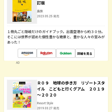
訂版
島旅
2023.05.25 発売
１冊丸ごと隠岐だけのガイドブック。出雲空港から約３０分。
そこには世界が認めた個性豊かな絶景と、豊かな人々の営みが
あった！
詳細を見る
AD
Ｒ０９ 地球の歩き方 リゾートスタ
イル こどもと行くグアム ２０１９
～２０２０
Resort Style
2019.03.27 発売