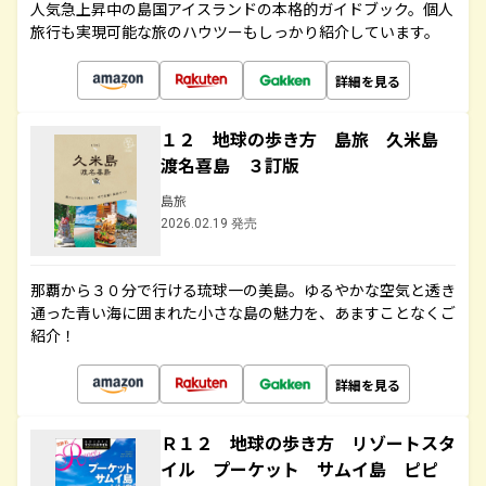
人気急上昇中の島国アイスランドの本格的ガイドブック。個人
旅行も実現可能な旅のハウツーもしっかり紹介しています。
詳細を見る
１２ 地球の歩き方 島旅 久米島
渡名喜島 ３訂版
島旅
2026.02.19 発売
那覇から３０分で行ける琉球一の美島。ゆるやかな空気と透き
通った青い海に囲まれた小さな島の魅力を、あますことなくご
紹介！
詳細を見る
Ｒ１２ 地球の歩き方 リゾートスタ
イル プーケット サムイ島 ピピ