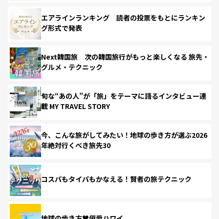
エアラインランキング 読者の投票をもとにランキン
グ形式で発表
Next韓国旅 次の韓国旅行がもっと楽しくなる 旅先・
グルメ・テクニック
旬な“あの人”が「旅」をテーマに語るインタビュー連
載 MY TRAVEL STORY
今、こんな旅がしてみたい！地球の歩き方が選ぶ2026
年絶対行くべき旅先30
コスパもタイパもかなえる！賢者の旅テクニック
地球の歩き方♥偏愛ハワイ