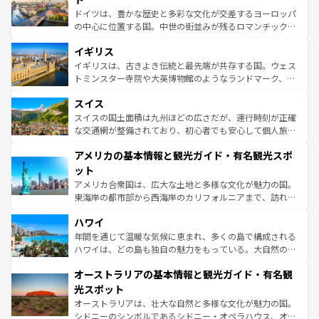
ンテンツ一覧
を参照してほしい。
から魅了する。また、フランスは美食の国としても知ら
ドイツは、豊かな歴史と多彩な文化が交差するヨーロッパ
れ、フランス料理はユネスコ無形文化遺産にも登録されて
の中心に位置する国。中世の街並みが残るロマンチック街
いる。シャンパンの発祥地であるランス、プロヴァンスの
道から、未来を先取りするようなモダンな都市まで多様な
香り高いラベンダー畑など、多彩な楽しみ方が可能だ。さ
イギリス
顔を持つこの国は、どこを歩いても飽きることがない。ベ
らに、パリ以外の地域にも魅力が溢れており、どの街角に
ルリンの文化的活気、バイエルン州のアルプスの絶景、そ
イギリスは、古きよき伝統と最先端が共存する国。ウェス
も豊かな歴史と文化が息づいている。パリ以外の個性あふ
してライン川沿いのワイン畑といった風景は必見。ビール
トミンスター寺院や大英博物館のようなランドマーク、歴
れる地方に足を運ぶとそれぞれで全く異なる文化を体験で
とソーセージを味わいながら地元の人と過ごす楽しい時間
史ある大学都市、美しい丘陵地帯や牧歌的な風景など、エ
きるだろう。 なお、新着のフランス情報は
コンテンツ一覧
スイス
は、お酒好きな人にはぜひ体験してほしい。 なお、新着の
リアごとに異なる魅力がある。また、優雅なアフタヌーン
を参照してほしい。
ドイツ情報は
コンテンツ一覧
を参照してほしい。
ティー、ビール好きにはたまらない英国パブ、サッカー観
スイスの国土面積は九州ほどの広さだが、運行時刻が正確
戦など、本場だからこそできる体験も豊富。イギリスを旅
な交通網が整備されており、初心者でも安心して個人旅行
して楽しみつくそう。 なお、新着のイギリス情報は
コンテ
を楽しめる。日本同様に時刻表どおりの旅が可能だ。中世
アメリカの基本情報と観光ガイド・有名観光スポ
ンツ一覧
を参照してほしい。
の建物がそのまま残る町や、スイスならではのユニークな
博物館もあり、アルプス観光だけでなく町歩きも満喫する
ット
ことができる。国民の所得が高いため物価も高いが、旅行
アメリカ合衆国は、広大な土地と多様な文化が魅力の国。
者向けの交通パス提供のサービスもあり、うまく活用すれ
東海岸の都市部から西海岸のカリフォルニアまで、訪れる
ば市内交通費無料で観光を楽しむこともできる。 なお、新
場所ごとに異なる風景と体験が待っている。ニューヨーク
着のスイス情報は
コンテンツ一覧
を参照してほしい。
ハワイ
のような巨大都市は、観光、ショッピング、エンターテイ
ンメントが詰まった刺激的なスポットだ。一方、アメリカ
年間を通じて温暖な気候に恵まれ、多くの島で構成される
西部には大自然が広がり、グランドキャニオンやイエロー
ハワイは、どの島も独自の魅力をもっている。大自然の神
ストーン国立公園といった絶景が堪能できる。さらに、南
秘を感じたいなら、火山が生み出した壮大な景観を誇るハ
オーストラリアの基本情報と観光ガイド・有名観
部のニューオーリンズでは、音楽と美食が融合した独特の
ワイ島は見逃せない。また、定番の観光地といえばオアフ
文化が魅力。旅行者はアメリカの各地域で異なる魅力を楽
島だが、静かな自然を求めるならマウイ島やカウアイ島が
光スポット
しみながら、その多様性と豊かな歴史を感じることができ
おすすめ。エメラルドグリーンに輝く海をはじめ、豊かな
オーストラリアは、壮大な自然と多様な文化が魅力の国。
るだろう。車でのロードトリップや列車の旅も、アメリカ
文化や歴史が息づいている。「アロハスピリット」と呼ば
シドニーのシンボルであるシドニー・オペラハウス、オー