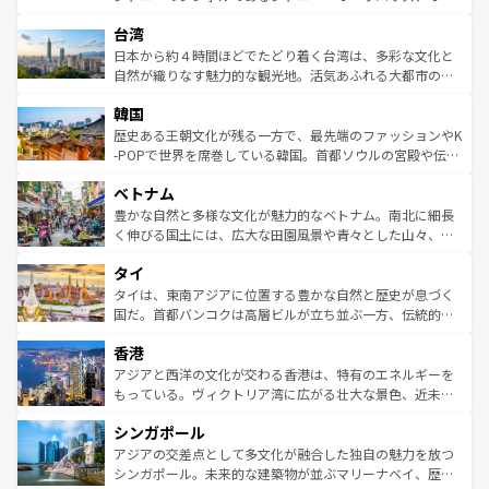
ならではの贅沢な旅のスタイルだ。 なお、新着のアメリカ
れるおもてなしの心で訪れる人々を迎えてくれるハワイの
ストラリア東海岸北部に広がる大サンゴ礁地帯グレートバ
情報は
コンテンツ一覧
を参照してほしい。
人々、おいしいローカルフードやハワイアンミュージッ
台湾
リアリーフや大陸中央部にそびえるウルル（エアーズロッ
ク、伝統的なフラダンスなど、すべてがハワイの魅力を彩
ク）、タスマニアの美しい原生林やケアンズの熱帯雨林な
日本から約４時間ほどでたどり着く台湾は、多彩な文化と
っている。訪れるたびに新しい発見と感動が待っているハ
ど、見どころがたくさん。また、カフェやワイン、オージ
自然が織りなす魅力的な観光地。活気あふれる大都市の台
ワイを、存分に味わってほしい。 なお、新着のハワイ情報
ービーフなどの食文化も豊かで、美味しいものであふれて
北やノスタルジックな町並みが人気な九份（ジォウフェ
は
コンテンツ一覧
を参照してほしい。
韓国
いる。アクティビティも充実しており、サーフィンやダイ
ン）、静ひつな山岳地帯である台湾東部など、都市の喧騒
ビング、ハイキングなど、アウトドア好きにはたまらな
と山間の静けさが共存しており、訪れる人に新しい発見と
歴史ある王朝文化が残る一方で、最先端のファッションやK
い。オーストラリアの多彩な魅力を存分に味わいつくそ
驚きをもたらしてくれる。また、奥深い台湾の食文化も魅
-POPで世界を席巻している韓国。首都ソウルの宮殿や伝統
う。 なお、新着のオーストラリア情報は
コンテンツ一覧
を
力で、夜市などの屋台グルメから高級料理、ヘルシーで美
家屋が並ぶエリアでは韓国の歴史と文化に浸ることがで
参照してほしい。
ベトナム
容にもいいと評判のスイーツなど、バラエティ豊かな料理
き、地方に足を延ばせば四季折々の自然美を楽しむことが
が味わえる。 なお、新着の台湾情報は
コンテンツ一覧
を参
できる。そして、キムチや焼肉、絶品のストリートフード
豊かな自然と多様な文化が魅力的なベトナム。南北に細長
照してほしい。
まで、さまざまな韓国料理が待っている。夜には、韓国な
く伸びる国土には、広大な田園風景や青々とした山々、世
らではのナイトライフも堪能できる。あたたかいホスピタ
界遺産に登録された壮大な自然景観が点在し、都市部では
タイ
リティに包まれながら、韓国の多彩な魅力を心ゆくまで味
急速な発展と共に伝統が息づく。ハノイの古い町並みやホ
わってみてほしい。 なお、新着の韓国情報は
コンテンツ一
ーチミン市のフランス統治時代の建物も、独特の雰囲気を
タイは、東南アジアに位置する豊かな自然と歴史が息づく
覧
を参照してほしい。
醸し出している。また、バラエティの豊かさとおいしさで
国だ。首都バンコクは高層ビルが立ち並ぶ一方、伝統的な
世界中の食通を魅了してやまないベトナム料理も魅力のひ
寺院や市場がいたるところに点在し、古きよき文化と現代
香港
とつ。フォーやバインミー、ベトナムコーヒーなどは、ぜ
の活気が交差している。北部ではチェンマイなどの山岳地
ひ現地で味わいたい。どの地域を訪れてもあたたかい人々
帯で自然と触れ合い、南部ではプーケットやクラビの美し
アジアと西洋の文化が交わる香港は、特有のエネルギーを
が旅行者を迎えてくれるので、きっと忘れられない旅にな
いビーチでリゾート気分を楽しむことができる。タイ料理
もっている。ヴィクトリア湾に広がる壮大な景色、近未来
るはずだ。 なお、新着のベトナム情報は
コンテンツ一覧
を
は世界的に有名で、屋台から高級レストランまで味覚を刺
的なアートスポット、そして歴史と現代が融合した町並
参照してほしい。
シンガポール
激する。気候は一年中温暖で、どの季節にも異なる楽しみ
み、どこを訪れても感動するはず。観光スポットが密集し
が待っている。親しみやすいタイの人々、仏教を中心とし
ており、効率よく見どころを回れるのも魅力。息をのむよ
アジアの交差点として多文化が融合した独自の魅力を放つ
た文化、そして多様な観光資源が、訪れる旅人を魅了し続
うな絶景から文化的な体験まで、香港を存分に楽しみ尽く
シンガポール。未来的な建築物が並ぶマリーナベイ、歴史