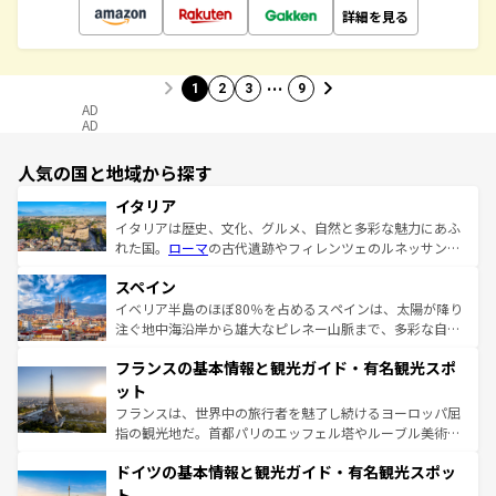
詳細を見る
…
1
2
3
9
AD
AD
人気の国と地域から探す
イタリア
イタリアは歴史、文化、グルメ、自然と多彩な魅力にあふ
れた国。
ローマ
の古代遺跡やフィレンツェのルネッサンス
美術、ヴェネツィアの運河など、歴史あるスポットはもち
スペイン
ろん、トスカーナの美しい田園風景やアマルフィ海岸の絶
景など、自然景観も見逃せない。観光の合間には、本場の
イベリア半島のほぼ80％を占めるスペインは、太陽が降り
ピザやパスタなど、絶品のイタリア料理を堪能することも
注ぐ地中海沿岸から雄大なピレネー山脈まで、多彩な自然
できる。朝目覚めてから夜眠るまで、すべての瞬間を楽し
と文化が詰まったヨーロッパ屈指の旅行先だ。多様な地域
フランスの基本情報と観光ガイド・有名観光スポ
ませてくれるイタリアで、忘れられない旅をしてみよう！
文化が根付くこの国では、情熱的なフラメンコ、熱気あふ
なお、新着のイタリア情報は
コンテンツ一覧
を参照してほ
れる闘牛、そして美味しいタパスが生活の一部となってい
ット
しい。
る。首都マドリードの洗練された雰囲気や、バルセロナの
フランスは、世界中の旅行者を魅了し続けるヨーロッパ屈
アートに溢れた街角から、地方では古代ローマ遺跡や中世
指の観光地だ。首都パリのエッフェル塔やルーブル美術館
の城塞都市、穏やかなビーチリゾートまで多彩な表情を見
といった象徴的なスポットから、田舎町の古風な美しさま
せる。地方によって風土や気候が異なるスペインはその個
ドイツの基本情報と観光ガイド・有名観光スポッ
で、幅広い魅力が詰まっている。華麗な宮殿、歴史的な大
性で訪れる人を魅了する。 なお、新着のスペイン情報は
コ
聖堂、美しいビーチ、そして豊かな自然が、訪れる者を心
ト