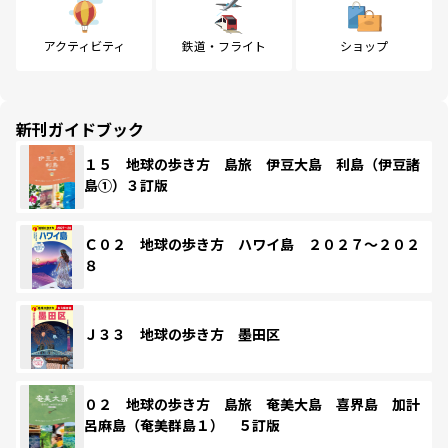
アクティビティ
鉄道・フライト
ショップ
新刊ガイドブック
１５ 地球の歩き方 島旅 伊豆大島 利島（伊豆諸
島①）３訂版
Ｃ０２ 地球の歩き方 ハワイ島 ２０２７～２０２
８
Ｊ３３ 地球の歩き方 墨田区
０２ 地球の歩き方 島旅 奄美大島 喜界島 加計
呂麻島（奄美群島１） ５訂版