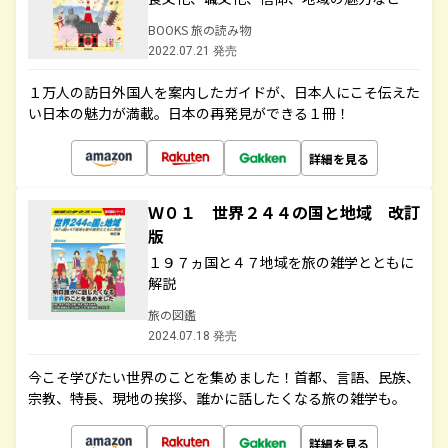
BOOKS 旅の読み物
2022.07.21 発売
１万人の訪日外国人を案内したガイドが、日本人にこそ伝えた
い日本の魅力が満載。日本の再発見ができる１冊！
詳細を見る
Ｗ０１ 世界２４４の国と地域 改訂
版
１９７ヵ国と４７地域を旅の雑学とともに
解説
旅の図鑑
2024.07.18 発売
今こそ学びたい世界のことを集めました！首都、言語、民族、
宗教、特長、現地の挨拶、誰かに話したくなる旅の雑学も。
詳細を見る