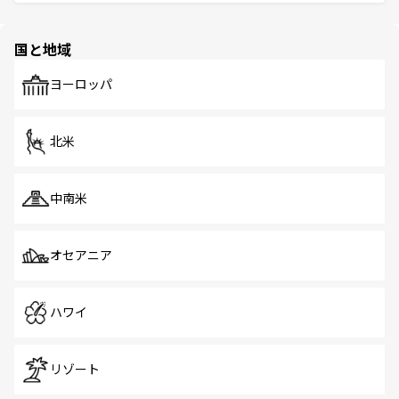
ける。 なお、新着のタイ情報は
コンテンツ一覧
を参照して
そう。 なお、新着の香港情報は
コンテンツ一覧
を参照して
と伝統を感じられるエスニックタウン、多数の緑豊かな公
ほしい。
ほしい。
園や自然保護区など、自然が調和した近代的な景観と文化
の多様性あふれるカラフルな町は、どこを歩いても新しい
国と地域
発見がある。さらに、治安のよさや充実した公共交通機関
も、旅行者にとっては魅力的なポイント。グルメも豊富
で、ホーカーズは地元の風情を楽しめる外せないスポット
ヨーロッパ
だ。訪れる人を飽きさせないシンガポールで、多様な魅力
を体感しよう。 なお、新着のシンガポール情報は
コンテン
ツ一覧
を参照してほしい。
北米
中南米
オセアニア
ハワイ
リゾート