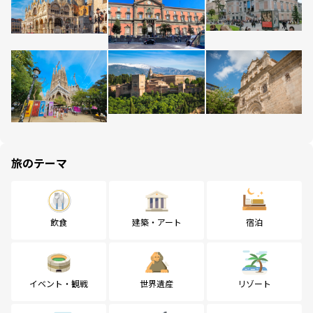
旅のテーマ
飲食
建築・アート
宿泊
イベント・観戦
世界遺産
リゾート