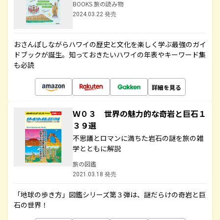
BOOKS 旅の読み物
2024.03.22 発売
おさんぽしながらハワイの歴史と文化を楽しく学ぶ最強のガイ
ドブックが誕生。知っておきたいハワイの年表やキーワード集
も必読
詳細を見る
Ｗ０３ 世界の魅力的な奇岩と巨石１
３９選
不思議とロマンに満ちた岩石の謎を旅の雑
学とともに解説
旅の図鑑
2021.03.18 発売
「地球の歩き方」図鑑シリーズ第３弾は、謎だらけの奇岩と巨
石の世界！