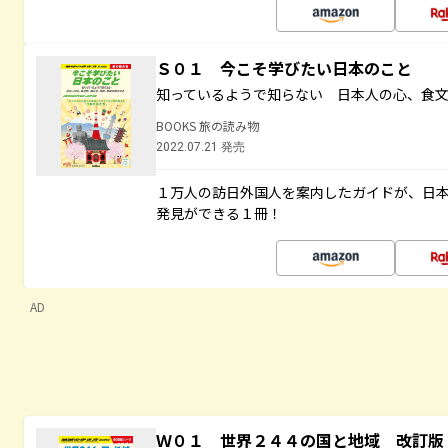
Ｓ０１ 今こそ学びたい日本のこと
知っているようで知らない 日本人の心、食
BOOKS 旅の読み物
2022.07.21 発売
１万人の訪日外国人を案内したガイドが、日
発見ができる１冊！
AD
Ｗ０１ 世界２４４の国と地域 改訂版