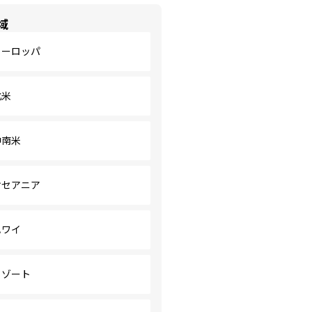
域
ヨーロッパ
北米
中南米
オセアニア
ハワイ
リゾート