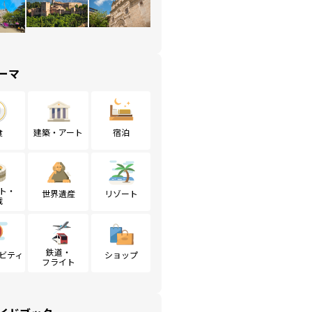
ーマ
食
建築・アート
宿泊
ト・
世界遺産
リゾート
戦
鉄道・
ビティ
ショップ
フライト