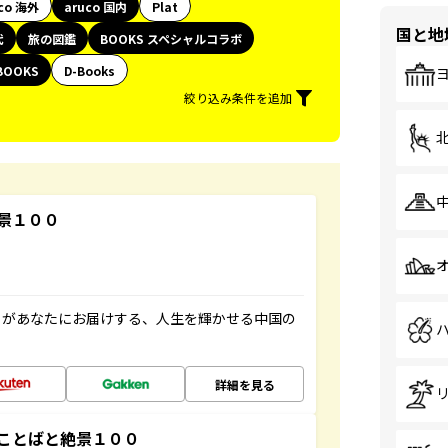
co 海外
aruco 国内
Plat
国と地
代
旅の図鑑
BOOKS スペシャルコラボ
BOOKS
D-Books
絞り込み条件を追加
景１００
」があなたにお届けする、人生を輝かせる中国の
詳細を見る
ことばと絶景１００