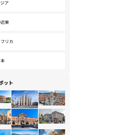
アジア
中近東
アフリカ
日本
ポット