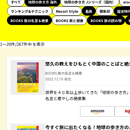
すべて
地球の歩き方 海外
地球の歩き方 Jシリーズ（国内）
aru
ランキング&テクニック
Resort Style
島旅
御朱印
歴史時
BOOKS 旅の名言＆絶景
BOOKS 旅と健康
BOOKS 旅の読み物
1〜20件/267件中 を表示
悠久の教えをひもとく中国のことばと絶
BOOKS 旅の名言＆絶景
2022.12.15 発売
世界を４０年以上歩いてきた「地球の歩き方
名言と癒やしの絶景集
今すぐ旅に出たくなる！地球の歩き方の