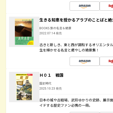
生きる知恵を授かるアラブのことばと絶
BOOKS 旅の名言＆絶景
2022.07.14 発売
古きと新しき、東と西が調和するオリエンタ
生を輝かせる名言と癒やしの絶景集！
Ｈ０１ 戦国
歴史時代
2025.10.23 発売
日本の城や古戦場、武将ゆかりの史跡、展示
イドする歴史ファン必携の一冊。