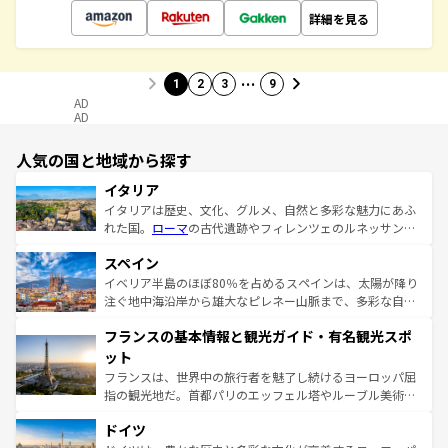
詳細を見る
…
1
2
3
9
AD
AD
人気の国と地域から探す
イタリア
イタリアは歴史、文化、グルメ、自然と多彩な魅力にあふ
れた国。
ローマ
の古代遺跡やフィレンツェのルネッサンス
美術、ヴェネツィアの運河など、歴史あるスポットはもち
スペイン
ろん、トスカーナの美しい田園風景やアマルフィ海岸の絶
景など、自然景観も見逃せない。観光の合間には、本場の
イベリア半島のほぼ80％を占めるスペインは、太陽が降り
ピザやパスタなど、絶品のイタリア料理を堪能することも
注ぐ地中海沿岸から雄大なピレネー山脈まで、多彩な自然
できる。朝目覚めてから夜眠るまで、すべての瞬間を楽し
と文化が詰まったヨーロッパ屈指の旅行先だ。多様な地域
フランスの基本情報と観光ガイド・有名観光スポ
ませてくれるイタリアで、忘れられない旅をしてみよう！
文化が根付くこの国では、情熱的なフラメンコ、熱気あふ
なお、新着のイタリア情報は
コンテンツ一覧
を参照してほ
れる闘牛、そして美味しいタパスが生活の一部となってい
ット
しい。
る。首都マドリードの洗練された雰囲気や、バルセロナの
フランスは、世界中の旅行者を魅了し続けるヨーロッパ屈
アートに溢れた街角から、地方では古代ローマ遺跡や中世
指の観光地だ。首都パリのエッフェル塔やルーブル美術館
の城塞都市、穏やかなビーチリゾートまで多彩な表情を見
といった象徴的なスポットから、田舎町の古風な美しさま
せる。地方によって風土や気候が異なるスペインはその個
ドイツ
で、幅広い魅力が詰まっている。華麗な宮殿、歴史的な大
性で訪れる人を魅了する。 なお、新着のスペイン情報は
コ