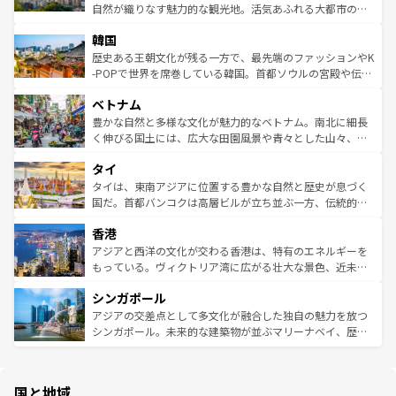
ク、伝統的なフラダンスなど、すべてがハワイの魅力を彩
ど、見どころがたくさん。また、カフェやワイン、オージ
自然が織りなす魅力的な観光地。活気あふれる大都市の台
っている。訪れるたびに新しい発見と感動が待っているハ
ービーフなどの食文化も豊かで、美味しいものであふれて
北やノスタルジックな町並みが人気な九份（ジォウフェ
ワイを、存分に味わってほしい。 なお、新着のハワイ情報
韓国
いる。アクティビティも充実しており、サーフィンやダイ
ン）、静ひつな山岳地帯である台湾東部など、都市の喧騒
は
コンテンツ一覧
を参照してほしい。
ビング、ハイキングなど、アウトドア好きにはたまらな
と山間の静けさが共存しており、訪れる人に新しい発見と
歴史ある王朝文化が残る一方で、最先端のファッションやK
い。オーストラリアの多彩な魅力を存分に味わいつくそ
驚きをもたらしてくれる。また、奥深い台湾の食文化も魅
-POPで世界を席巻している韓国。首都ソウルの宮殿や伝統
う。 なお、新着のオーストラリア情報は
コンテンツ一覧
を
力で、夜市などの屋台グルメから高級料理、ヘルシーで美
家屋が並ぶエリアでは韓国の歴史と文化に浸ることがで
参照してほしい。
ベトナム
容にもいいと評判のスイーツなど、バラエティ豊かな料理
き、地方に足を延ばせば四季折々の自然美を楽しむことが
が味わえる。 なお、新着の台湾情報は
コンテンツ一覧
を参
できる。そして、キムチや焼肉、絶品のストリートフード
豊かな自然と多様な文化が魅力的なベトナム。南北に細長
照してほしい。
まで、さまざまな韓国料理が待っている。夜には、韓国な
く伸びる国土には、広大な田園風景や青々とした山々、世
らではのナイトライフも堪能できる。あたたかいホスピタ
界遺産に登録された壮大な自然景観が点在し、都市部では
タイ
リティに包まれながら、韓国の多彩な魅力を心ゆくまで味
急速な発展と共に伝統が息づく。ハノイの古い町並みやホ
わってみてほしい。 なお、新着の韓国情報は
コンテンツ一
ーチミン市のフランス統治時代の建物も、独特の雰囲気を
タイは、東南アジアに位置する豊かな自然と歴史が息づく
覧
を参照してほしい。
醸し出している。また、バラエティの豊かさとおいしさで
国だ。首都バンコクは高層ビルが立ち並ぶ一方、伝統的な
世界中の食通を魅了してやまないベトナム料理も魅力のひ
寺院や市場がいたるところに点在し、古きよき文化と現代
香港
とつ。フォーやバインミー、ベトナムコーヒーなどは、ぜ
の活気が交差している。北部ではチェンマイなどの山岳地
ひ現地で味わいたい。どの地域を訪れてもあたたかい人々
帯で自然と触れ合い、南部ではプーケットやクラビの美し
アジアと西洋の文化が交わる香港は、特有のエネルギーを
が旅行者を迎えてくれるので、きっと忘れられない旅にな
いビーチでリゾート気分を楽しむことができる。タイ料理
もっている。ヴィクトリア湾に広がる壮大な景色、近未来
るはずだ。 なお、新着のベトナム情報は
コンテンツ一覧
を
は世界的に有名で、屋台から高級レストランまで味覚を刺
的なアートスポット、そして歴史と現代が融合した町並
参照してほしい。
シンガポール
激する。気候は一年中温暖で、どの季節にも異なる楽しみ
み、どこを訪れても感動するはず。観光スポットが密集し
が待っている。親しみやすいタイの人々、仏教を中心とし
ており、効率よく見どころを回れるのも魅力。息をのむよ
アジアの交差点として多文化が融合した独自の魅力を放つ
た文化、そして多様な観光資源が、訪れる旅人を魅了し続
うな絶景から文化的な体験まで、香港を存分に楽しみ尽く
シンガポール。未来的な建築物が並ぶマリーナベイ、歴史
ける。 なお、新着のタイ情報は
コンテンツ一覧
を参照して
そう。 なお、新着の香港情報は
コンテンツ一覧
を参照して
と伝統を感じられるエスニックタウン、多数の緑豊かな公
ほしい。
ほしい。
園や自然保護区など、自然が調和した近代的な景観と文化
の多様性あふれるカラフルな町は、どこを歩いても新しい
国と地域
発見がある。さらに、治安のよさや充実した公共交通機関