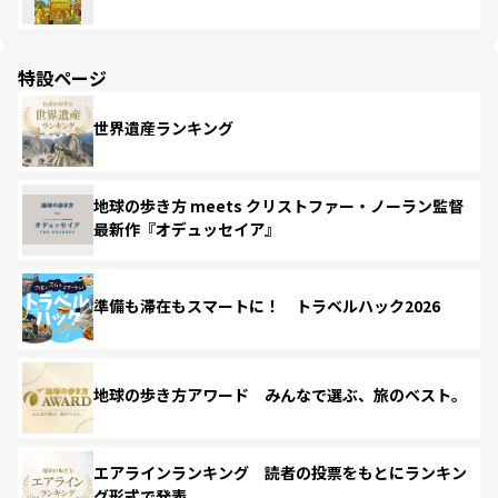
特設ページ
世界遺産ランキング
地球の歩き方 meets クリストファー・ノーラン監督
最新作『オデュッセイア』
準備も滞在もスマートに！ トラベルハック2026
地球の歩き方アワード みんなで選ぶ、旅のベスト。
エアラインランキング 読者の投票をもとにランキン
グ形式で発表