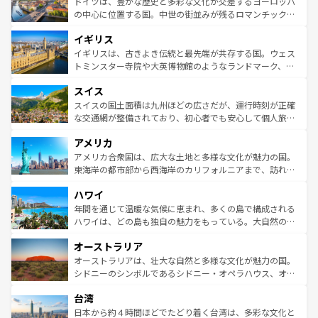
聖堂、美しいビーチ、そして豊かな自然が、訪れる者を心
ドイツは、豊かな歴史と多彩な文化が交差するヨーロッパ
ンテンツ一覧
を参照してほしい。
から魅了する。また、フランスは美食の国としても知ら
の中心に位置する国。中世の街並みが残るロマンチック街
れ、フランス料理はユネスコ無形文化遺産にも登録されて
道から、未来を先取りするようなモダンな都市まで多様な
イギリス
いる。シャンパンの発祥地であるランス、プロヴァンスの
顔を持つこの国は、どこを歩いても飽きることがない。ベ
香り高いラベンダー畑など、多彩な楽しみ方が可能だ。さ
ルリンの文化的活気、バイエルン州のアルプスの絶景、そ
イギリスは、古きよき伝統と最先端が共存する国。ウェス
らに、パリ以外の地域にも魅力が溢れており、どの街角に
してライン川沿いのワイン畑といった風景は必見。ビール
トミンスター寺院や大英博物館のようなランドマーク、歴
も豊かな歴史と文化が息づいている。パリ以外の個性あふ
とソーセージを味わいながら地元の人と過ごす楽しい時間
史ある大学都市、美しい丘陵地帯や牧歌的な風景など、エ
れる地方に足を運ぶとそれぞれで全く異なる文化を体験で
スイス
は、お酒好きな人にはぜひ体験してほしい。 なお、新着の
リアごとに異なる魅力がある。また、優雅なアフタヌーン
きるだろう。 なお、新着のフランス情報は
コンテンツ一覧
ドイツ情報は
コンテンツ一覧
を参照してほしい。
ティー、ビール好きにはたまらない英国パブ、サッカー観
スイスの国土面積は九州ほどの広さだが、運行時刻が正確
を参照してほしい。
戦など、本場だからこそできる体験も豊富。イギリスを旅
な交通網が整備されており、初心者でも安心して個人旅行
して楽しみつくそう。 なお、新着のイギリス情報は
コンテ
を楽しめる。日本同様に時刻表どおりの旅が可能だ。中世
アメリカ
ンツ一覧
を参照してほしい。
の建物がそのまま残る町や、スイスならではのユニークな
博物館もあり、アルプス観光だけでなく町歩きも満喫する
アメリカ合衆国は、広大な土地と多様な文化が魅力の国。
ことができる。国民の所得が高いため物価も高いが、旅行
東海岸の都市部から西海岸のカリフォルニアまで、訪れる
者向けの交通パス提供のサービスもあり、うまく活用すれ
場所ごとに異なる風景と体験が待っている。ニューヨーク
ハワイ
ば市内交通費無料で観光を楽しむこともできる。 なお、新
のような巨大都市は、観光、ショッピング、エンターテイ
着のスイス情報は
コンテンツ一覧
を参照してほしい。
ンメントが詰まった刺激的なスポットだ。一方、アメリカ
年間を通じて温暖な気候に恵まれ、多くの島で構成される
西部には大自然が広がり、グランドキャニオンやイエロー
ハワイは、どの島も独自の魅力をもっている。大自然の神
ストーン国立公園といった絶景が堪能できる。さらに、南
秘を感じたいなら、火山が生み出した壮大な景観を誇るハ
オーストラリア
部のニューオーリンズでは、音楽と美食が融合した独特の
ワイ島は見逃せない。また、定番の観光地といえばオアフ
文化が魅力。旅行者はアメリカの各地域で異なる魅力を楽
島だが、静かな自然を求めるならマウイ島やカウアイ島が
オーストラリアは、壮大な自然と多様な文化が魅力の国。
しみながら、その多様性と豊かな歴史を感じることができ
おすすめ。エメラルドグリーンに輝く海をはじめ、豊かな
シドニーのシンボルであるシドニー・オペラハウス、オー
るだろう。車でのロードトリップや列車の旅も、アメリカ
文化や歴史が息づいている。「アロハスピリット」と呼ば
ストラリア東海岸北部に広がる大サンゴ礁地帯グレートバ
ならではの贅沢な旅のスタイルだ。 なお、新着のアメリカ
台湾
れるおもてなしの心で訪れる人々を迎えてくれるハワイの
リアリーフや大陸中央部にそびえるウルル（エアーズロッ
情報は
コンテンツ一覧
を参照してほしい。
人々、おいしいローカルフードやハワイアンミュージッ
ク）、タスマニアの美しい原生林やケアンズの熱帯雨林な
日本から約４時間ほどでたどり着く台湾は、多彩な文化と