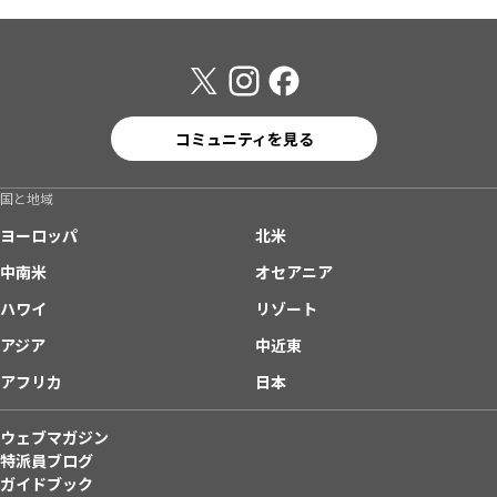
コミュニティを見る
国と地域
ヨーロッパ
北米
中南米
オセアニア
ハワイ
リゾート
アジア
中近東
アフリカ
日本
ウェブマガジン
特派員ブログ
ガイドブック