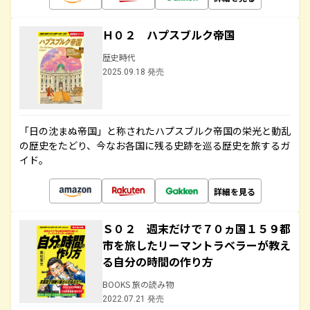
Ｈ０２ ハプスブルク帝国
歴史時代
2025.09.18 発売
「日の沈まぬ帝国」と称されたハプスブルク帝国の栄光と動乱
の歴史をたどり、今なお各国に残る史跡を巡る歴史を旅するガ
イド。
詳細を見る
Ｓ０２ 週末だけで７０ヵ国１５９都
市を旅したリーマントラベラーが教え
る自分の時間の作り方
BOOKS 旅の読み物
2022.07.21 発売