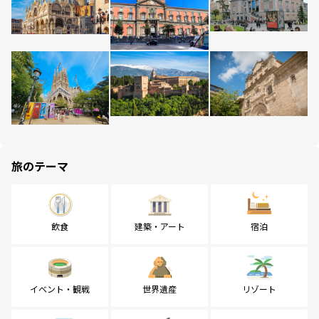
旅のテーマ
飲食
建築・アート
宿泊
イベント・観戦
世界遺産
リゾート