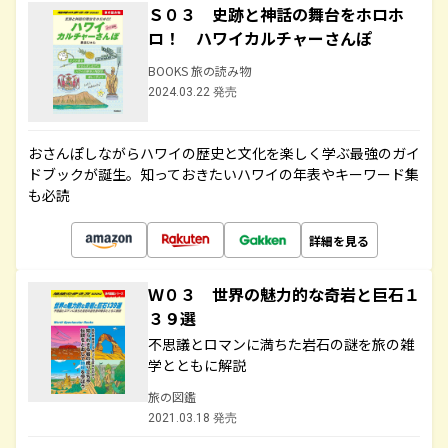
Ｓ０３ 史跡と神話の舞台をホロホ
ロ！ ハワイカルチャーさんぽ
BOOKS 旅の読み物
2024.03.22 発売
おさんぽしながらハワイの歴史と文化を楽しく学ぶ最強のガイ
ドブックが誕生。知っておきたいハワイの年表やキーワード集
も必読
詳細を見る
Ｗ０３ 世界の魅力的な奇岩と巨石１
３９選
不思議とロマンに満ちた岩石の謎を旅の雑
学とともに解説
旅の図鑑
2021.03.18 発売