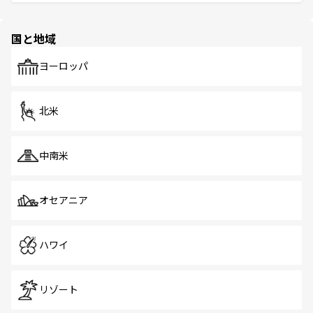
ける。 なお、新着のタイ情報は
コンテンツ一覧
を参照して
そう。 なお、新着の香港情報は
コンテンツ一覧
を参照して
と伝統を感じられるエスニックタウン、多数の緑豊かな公
ほしい。
ほしい。
園や自然保護区など、自然が調和した近代的な景観と文化
の多様性あふれるカラフルな町は、どこを歩いても新しい
国と地域
発見がある。さらに、治安のよさや充実した公共交通機関
も、旅行者にとっては魅力的なポイント。グルメも豊富
で、ホーカーズは地元の風情を楽しめる外せないスポット
ヨーロッパ
だ。訪れる人を飽きさせないシンガポールで、多様な魅力
を体感しよう。 なお、新着のシンガポール情報は
コンテン
ツ一覧
を参照してほしい。
北米
中南米
オセアニア
ハワイ
リゾート