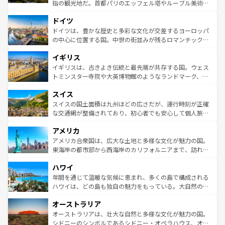
アートに溢れた街角から、地方では古代ローマ遺跡や中世
指の観光地だ。首都パリのエッフェル塔やルーブル美術館
の城塞都市、穏やかなビーチリゾートまで多彩な表情を見
といった象徴的なスポットから、田舎町の古風な美しさま
せる。地方によって風土や気候が異なるスペインはその個
ドイツ
で、幅広い魅力が詰まっている。華麗な宮殿、歴史的な大
性で訪れる人を魅了する。 なお、新着のスペイン情報は
コ
聖堂、美しいビーチ、そして豊かな自然が、訪れる者を心
ドイツは、豊かな歴史と多彩な文化が交差するヨーロッパ
ンテンツ一覧
を参照してほしい。
から魅了する。また、フランスは美食の国としても知ら
の中心に位置する国。中世の街並みが残るロマンチック街
れ、フランス料理はユネスコ無形文化遺産にも登録されて
道から、未来を先取りするようなモダンな都市まで多様な
イギリス
いる。シャンパンの発祥地であるランス、プロヴァンスの
顔を持つこの国は、どこを歩いても飽きることがない。ベ
香り高いラベンダー畑など、多彩な楽しみ方が可能だ。さ
ルリンの文化的活気、バイエルン州のアルプスの絶景、そ
イギリスは、古きよき伝統と最先端が共存する国。ウェス
らに、パリ以外の地域にも魅力が溢れており、どの街角に
してライン川沿いのワイン畑といった風景は必見。ビール
トミンスター寺院や大英博物館のようなランドマーク、歴
も豊かな歴史と文化が息づいている。パリ以外の個性あふ
とソーセージを味わいながら地元の人と過ごす楽しい時間
史ある大学都市、美しい丘陵地帯や牧歌的な風景など、エ
れる地方に足を運ぶとそれぞれで全く異なる文化を体験で
スイス
は、お酒好きな人にはぜひ体験してほしい。 なお、新着の
リアごとに異なる魅力がある。また、優雅なアフタヌーン
きるだろう。 なお、新着のフランス情報は
コンテンツ一覧
ドイツ情報は
コンテンツ一覧
を参照してほしい。
ティー、ビール好きにはたまらない英国パブ、サッカー観
スイスの国土面積は九州ほどの広さだが、運行時刻が正確
を参照してほしい。
戦など、本場だからこそできる体験も豊富。イギリスを旅
な交通網が整備されており、初心者でも安心して個人旅行
して楽しみつくそう。 なお、新着のイギリス情報は
コンテ
を楽しめる。日本同様に時刻表どおりの旅が可能だ。中世
アメリカ
ンツ一覧
を参照してほしい。
の建物がそのまま残る町や、スイスならではのユニークな
博物館もあり、アルプス観光だけでなく町歩きも満喫する
アメリカ合衆国は、広大な土地と多様な文化が魅力の国。
ことができる。国民の所得が高いため物価も高いが、旅行
東海岸の都市部から西海岸のカリフォルニアまで、訪れる
者向けの交通パス提供のサービスもあり、うまく活用すれ
場所ごとに異なる風景と体験が待っている。ニューヨーク
ハワイ
ば市内交通費無料で観光を楽しむこともできる。 なお、新
のような巨大都市は、観光、ショッピング、エンターテイ
着のスイス情報は
コンテンツ一覧
を参照してほしい。
ンメントが詰まった刺激的なスポットだ。一方、アメリカ
年間を通じて温暖な気候に恵まれ、多くの島で構成される
西部には大自然が広がり、グランドキャニオンやイエロー
ハワイは、どの島も独自の魅力をもっている。大自然の神
ストーン国立公園といった絶景が堪能できる。さらに、南
秘を感じたいなら、火山が生み出した壮大な景観を誇るハ
オーストラリア
部のニューオーリンズでは、音楽と美食が融合した独特の
ワイ島は見逃せない。また、定番の観光地といえばオアフ
文化が魅力。旅行者はアメリカの各地域で異なる魅力を楽
島だが、静かな自然を求めるならマウイ島やカウアイ島が
オーストラリアは、壮大な自然と多様な文化が魅力の国。
しみながら、その多様性と豊かな歴史を感じることができ
おすすめ。エメラルドグリーンに輝く海をはじめ、豊かな
シドニーのシンボルであるシドニー・オペラハウス、オー