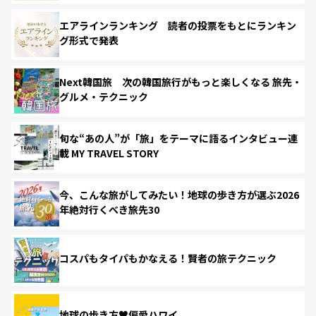
エアラインランキング 読者の投票をもとにランキン
グ形式で発表
Next韓国旅 次の韓国旅行がもっと楽しくなる 旅先・
グルメ・テクニック
旬な“あの人”が「旅」をテーマに語るインタビュー連
載 MY TRAVEL STORY
今、こんな旅がしてみたい！地球の歩き方が選ぶ2026
年絶対行くべき旅先30
コスパもタイパもかなえる！賢者の旅テクニック
地球の歩き方♥偏愛ハワイ