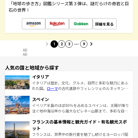
「地球の歩き方」図鑑シリーズ第３弾は、謎だらけの奇岩と巨
石の世界！
詳細を見る
…
1
2
3
9
AD
AD
人気の国と地域から探す
イタリア
イタリアは歴史、文化、グルメ、自然と多彩な魅力にあふ
れた国。
ローマ
の古代遺跡やフィレンツェのルネッサンス
美術、ヴェネツィアの運河など、歴史あるスポットはもち
スペイン
ろん、トスカーナの美しい田園風景やアマルフィ海岸の絶
景など、自然景観も見逃せない。観光の合間には、本場の
イベリア半島のほぼ80％を占めるスペインは、太陽が降り
ピザやパスタなど、絶品のイタリア料理を堪能することも
注ぐ地中海沿岸から雄大なピレネー山脈まで、多彩な自然
できる。朝目覚めてから夜眠るまで、すべての瞬間を楽し
と文化が詰まったヨーロッパ屈指の旅行先だ。多様な地域
フランスの基本情報と観光ガイド・有名観光スポ
ませてくれるイタリアで、忘れられない旅をしてみよう！
文化が根付くこの国では、情熱的なフラメンコ、熱気あふ
なお、新着のイタリア情報は
コンテンツ一覧
を参照してほ
れる闘牛、そして美味しいタパスが生活の一部となってい
ット
しい。
る。首都マドリードの洗練された雰囲気や、バルセロナの
フランスは、世界中の旅行者を魅了し続けるヨーロッパ屈