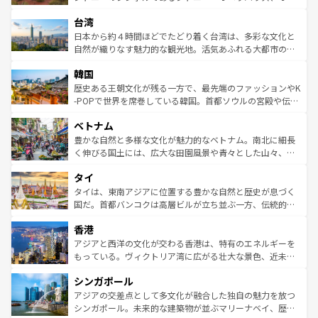
るだろう。車でのロードトリップや列車の旅も、アメリカ
文化や歴史が息づいている。「アロハスピリット」と呼ば
ストラリア東海岸北部に広がる大サンゴ礁地帯グレートバ
ならではの贅沢な旅のスタイルだ。 なお、新着のアメリカ
台湾
れるおもてなしの心で訪れる人々を迎えてくれるハワイの
リアリーフや大陸中央部にそびえるウルル（エアーズロッ
情報は
コンテンツ一覧
を参照してほしい。
人々、おいしいローカルフードやハワイアンミュージッ
ク）、タスマニアの美しい原生林やケアンズの熱帯雨林な
日本から約４時間ほどでたどり着く台湾は、多彩な文化と
ク、伝統的なフラダンスなど、すべてがハワイの魅力を彩
ど、見どころがたくさん。また、カフェやワイン、オージ
自然が織りなす魅力的な観光地。活気あふれる大都市の台
っている。訪れるたびに新しい発見と感動が待っているハ
ービーフなどの食文化も豊かで、美味しいものであふれて
北やノスタルジックな町並みが人気な九份（ジォウフェ
ワイを、存分に味わってほしい。 なお、新着のハワイ情報
韓国
いる。アクティビティも充実しており、サーフィンやダイ
ン）、静ひつな山岳地帯である台湾東部など、都市の喧騒
は
コンテンツ一覧
を参照してほしい。
ビング、ハイキングなど、アウトドア好きにはたまらな
と山間の静けさが共存しており、訪れる人に新しい発見と
歴史ある王朝文化が残る一方で、最先端のファッションやK
い。オーストラリアの多彩な魅力を存分に味わいつくそ
驚きをもたらしてくれる。また、奥深い台湾の食文化も魅
-POPで世界を席巻している韓国。首都ソウルの宮殿や伝統
う。 なお、新着のオーストラリア情報は
コンテンツ一覧
を
力で、夜市などの屋台グルメから高級料理、ヘルシーで美
家屋が並ぶエリアでは韓国の歴史と文化に浸ることがで
参照してほしい。
ベトナム
容にもいいと評判のスイーツなど、バラエティ豊かな料理
き、地方に足を延ばせば四季折々の自然美を楽しむことが
が味わえる。 なお、新着の台湾情報は
コンテンツ一覧
を参
できる。そして、キムチや焼肉、絶品のストリートフード
豊かな自然と多様な文化が魅力的なベトナム。南北に細長
照してほしい。
まで、さまざまな韓国料理が待っている。夜には、韓国な
く伸びる国土には、広大な田園風景や青々とした山々、世
らではのナイトライフも堪能できる。あたたかいホスピタ
界遺産に登録された壮大な自然景観が点在し、都市部では
タイ
リティに包まれながら、韓国の多彩な魅力を心ゆくまで味
急速な発展と共に伝統が息づく。ハノイの古い町並みやホ
わってみてほしい。 なお、新着の韓国情報は
コンテンツ一
ーチミン市のフランス統治時代の建物も、独特の雰囲気を
タイは、東南アジアに位置する豊かな自然と歴史が息づく
覧
を参照してほしい。
醸し出している。また、バラエティの豊かさとおいしさで
国だ。首都バンコクは高層ビルが立ち並ぶ一方、伝統的な
世界中の食通を魅了してやまないベトナム料理も魅力のひ
寺院や市場がいたるところに点在し、古きよき文化と現代
香港
とつ。フォーやバインミー、ベトナムコーヒーなどは、ぜ
の活気が交差している。北部ではチェンマイなどの山岳地
ひ現地で味わいたい。どの地域を訪れてもあたたかい人々
帯で自然と触れ合い、南部ではプーケットやクラビの美し
アジアと西洋の文化が交わる香港は、特有のエネルギーを
が旅行者を迎えてくれるので、きっと忘れられない旅にな
いビーチでリゾート気分を楽しむことができる。タイ料理
もっている。ヴィクトリア湾に広がる壮大な景色、近未来
るはずだ。 なお、新着のベトナム情報は
コンテンツ一覧
を
は世界的に有名で、屋台から高級レストランまで味覚を刺
的なアートスポット、そして歴史と現代が融合した町並
参照してほしい。
シンガポール
激する。気候は一年中温暖で、どの季節にも異なる楽しみ
み、どこを訪れても感動するはず。観光スポットが密集し
が待っている。親しみやすいタイの人々、仏教を中心とし
ており、効率よく見どころを回れるのも魅力。息をのむよ
アジアの交差点として多文化が融合した独自の魅力を放つ
た文化、そして多様な観光資源が、訪れる旅人を魅了し続
うな絶景から文化的な体験まで、香港を存分に楽しみ尽く
シンガポール。未来的な建築物が並ぶマリーナベイ、歴史