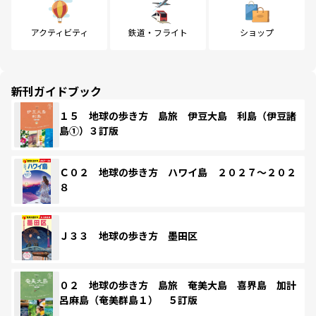
アクティビティ
鉄道・フライト
ショップ
新刊ガイドブック
１５ 地球の歩き方 島旅 伊豆大島 利島（伊豆諸
島①）３訂版
Ｃ０２ 地球の歩き方 ハワイ島 ２０２７～２０２
８
Ｊ３３ 地球の歩き方 墨田区
０２ 地球の歩き方 島旅 奄美大島 喜界島 加計
呂麻島（奄美群島１） ５訂版