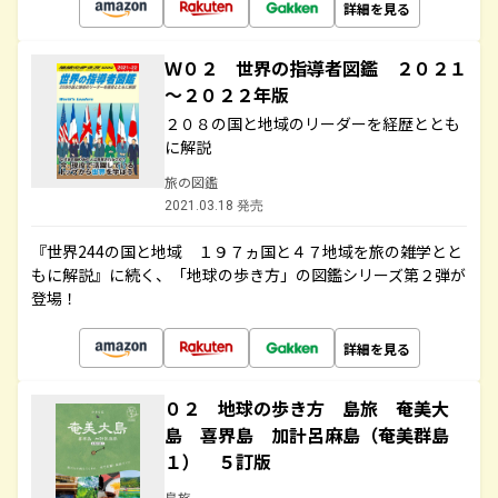
詳細を見る
Ｗ０２ 世界の指導者図鑑 ２０２１
～２０２２年版
２０８の国と地域のリーダーを経歴ととも
に解説
旅の図鑑
2021.03.18 発売
『世界244の国と地域 １９７ヵ国と４７地域を旅の雑学とと
もに解説』に続く、「地球の歩き方」の図鑑シリーズ第２弾が
登場！
詳細を見る
０２ 地球の歩き方 島旅 奄美大
島 喜界島 加計呂麻島（奄美群島
１） ５訂版
島旅