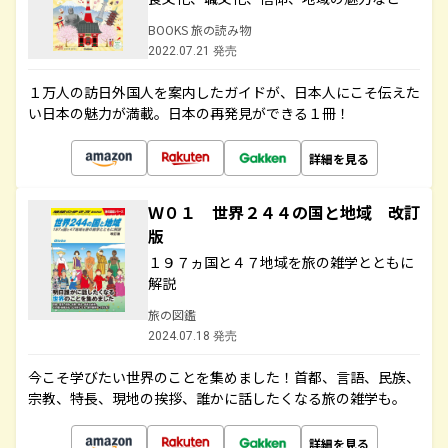
BOOKS 旅の読み物
2022.07.21 発売
１万人の訪日外国人を案内したガイドが、日本人にこそ伝えた
い日本の魅力が満載。日本の再発見ができる１冊！
詳細を見る
Ｗ０１ 世界２４４の国と地域 改訂
版
１９７ヵ国と４７地域を旅の雑学とともに
解説
旅の図鑑
2024.07.18 発売
今こそ学びたい世界のことを集めました！首都、言語、民族、
宗教、特長、現地の挨拶、誰かに話したくなる旅の雑学も。
詳細を見る