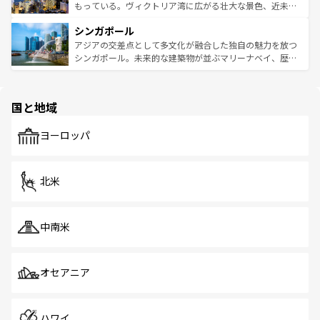
が旅行者を迎えてくれるので、きっと忘れられない旅にな
いビーチでリゾート気分を楽しむことができる。タイ料理
もっている。ヴィクトリア湾に広がる壮大な景色、近未来
るはずだ。 なお、新着のベトナム情報は
コンテンツ一覧
を
は世界的に有名で、屋台から高級レストランまで味覚を刺
的なアートスポット、そして歴史と現代が融合した町並
参照してほしい。
シンガポール
激する。気候は一年中温暖で、どの季節にも異なる楽しみ
み、どこを訪れても感動するはず。観光スポットが密集し
が待っている。親しみやすいタイの人々、仏教を中心とし
ており、効率よく見どころを回れるのも魅力。息をのむよ
アジアの交差点として多文化が融合した独自の魅力を放つ
た文化、そして多様な観光資源が、訪れる旅人を魅了し続
うな絶景から文化的な体験まで、香港を存分に楽しみ尽く
シンガポール。未来的な建築物が並ぶマリーナベイ、歴史
ける。 なお、新着のタイ情報は
コンテンツ一覧
を参照して
そう。 なお、新着の香港情報は
コンテンツ一覧
を参照して
と伝統を感じられるエスニックタウン、多数の緑豊かな公
ほしい。
ほしい。
園や自然保護区など、自然が調和した近代的な景観と文化
の多様性あふれるカラフルな町は、どこを歩いても新しい
国と地域
発見がある。さらに、治安のよさや充実した公共交通機関
も、旅行者にとっては魅力的なポイント。グルメも豊富
で、ホーカーズは地元の風情を楽しめる外せないスポット
ヨーロッパ
だ。訪れる人を飽きさせないシンガポールで、多様な魅力
を体感しよう。 なお、新着のシンガポール情報は
コンテン
ツ一覧
を参照してほしい。
北米
中南米
オセアニア
ハワイ