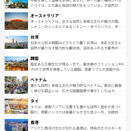
西部には大自然が広がり、グランドキャニオンやイエロー
ハワイは、どの島も独自の魅力をもっている。大自然の神
ストーン国立公園といった絶景が堪能できる。さらに、南
秘を感じたいなら、火山が生み出した壮大な景観を誇るハ
オーストラリア
部のニューオーリンズでは、音楽と美食が融合した独特の
ワイ島は見逃せない。また、定番の観光地といえばオアフ
文化が魅力。旅行者はアメリカの各地域で異なる魅力を楽
島だが、静かな自然を求めるならマウイ島やカウアイ島が
オーストラリアは、壮大な自然と多様な文化が魅力の国。
しみながら、その多様性と豊かな歴史を感じることができ
おすすめ。エメラルドグリーンに輝く海をはじめ、豊かな
シドニーのシンボルであるシドニー・オペラハウス、オー
るだろう。車でのロードトリップや列車の旅も、アメリカ
文化や歴史が息づいている。「アロハスピリット」と呼ば
ストラリア東海岸北部に広がる大サンゴ礁地帯グレートバ
ならではの贅沢な旅のスタイルだ。 なお、新着のアメリカ
台湾
れるおもてなしの心で訪れる人々を迎えてくれるハワイの
リアリーフや大陸中央部にそびえるウルル（エアーズロッ
情報は
コンテンツ一覧
を参照してほしい。
人々、おいしいローカルフードやハワイアンミュージッ
ク）、タスマニアの美しい原生林やケアンズの熱帯雨林な
日本から約４時間ほどでたどり着く台湾は、多彩な文化と
ク、伝統的なフラダンスなど、すべてがハワイの魅力を彩
ど、見どころがたくさん。また、カフェやワイン、オージ
自然が織りなす魅力的な観光地。活気あふれる大都市の台
っている。訪れるたびに新しい発見と感動が待っているハ
ービーフなどの食文化も豊かで、美味しいものであふれて
北やノスタルジックな町並みが人気な九份（ジォウフェ
ワイを、存分に味わってほしい。 なお、新着のハワイ情報
韓国
いる。アクティビティも充実しており、サーフィンやダイ
ン）、静ひつな山岳地帯である台湾東部など、都市の喧騒
は
コンテンツ一覧
を参照してほしい。
ビング、ハイキングなど、アウトドア好きにはたまらな
と山間の静けさが共存しており、訪れる人に新しい発見と
歴史ある王朝文化が残る一方で、最先端のファッションやK
い。オーストラリアの多彩な魅力を存分に味わいつくそ
驚きをもたらしてくれる。また、奥深い台湾の食文化も魅
-POPで世界を席巻している韓国。首都ソウルの宮殿や伝統
う。 なお、新着のオーストラリア情報は
コンテンツ一覧
を
力で、夜市などの屋台グルメから高級料理、ヘルシーで美
家屋が並ぶエリアでは韓国の歴史と文化に浸ることがで
参照してほしい。
ベトナム
容にもいいと評判のスイーツなど、バラエティ豊かな料理
き、地方に足を延ばせば四季折々の自然美を楽しむことが
が味わえる。 なお、新着の台湾情報は
コンテンツ一覧
を参
できる。そして、キムチや焼肉、絶品のストリートフード
豊かな自然と多様な文化が魅力的なベトナム。南北に細長
照してほしい。
まで、さまざまな韓国料理が待っている。夜には、韓国な
く伸びる国土には、広大な田園風景や青々とした山々、世
らではのナイトライフも堪能できる。あたたかいホスピタ
界遺産に登録された壮大な自然景観が点在し、都市部では
タイ
リティに包まれながら、韓国の多彩な魅力を心ゆくまで味
急速な発展と共に伝統が息づく。ハノイの古い町並みやホ
わってみてほしい。 なお、新着の韓国情報は
コンテンツ一
ーチミン市のフランス統治時代の建物も、独特の雰囲気を
タイは、東南アジアに位置する豊かな自然と歴史が息づく
覧
を参照してほしい。
醸し出している。また、バラエティの豊かさとおいしさで
国だ。首都バンコクは高層ビルが立ち並ぶ一方、伝統的な
世界中の食通を魅了してやまないベトナム料理も魅力のひ
寺院や市場がいたるところに点在し、古きよき文化と現代
香港
とつ。フォーやバインミー、ベトナムコーヒーなどは、ぜ
の活気が交差している。北部ではチェンマイなどの山岳地
ひ現地で味わいたい。どの地域を訪れてもあたたかい人々
帯で自然と触れ合い、南部ではプーケットやクラビの美し
アジアと西洋の文化が交わる香港は、特有のエネルギーを