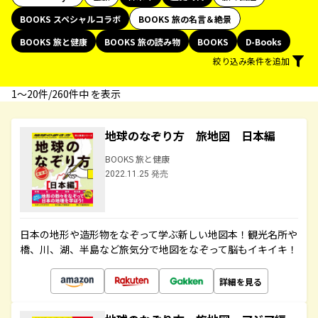
BOOKS スペシャルコラボ
BOOKS 旅の名言＆絶景
BOOKS 旅と健康
BOOKS 旅の読み物
BOOKS
D-Books
絞り込み条件を追加
1〜20件/260件中 を表示
地球のなぞり方 旅地図 日本編
BOOKS 旅と健康
2022.11.25 発売
日本の地形や造形物をなぞって学ぶ新しい地図本！観光名所や
橋、川、湖、半島など旅気分で地図をなぞって脳もイキイキ！
詳細を見る