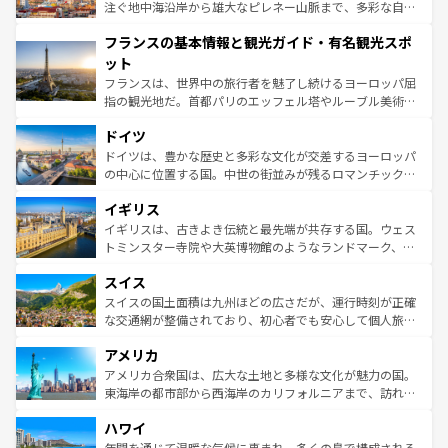
ピザやパスタなど、絶品のイタリア料理を堪能することも
注ぐ地中海沿岸から雄大なピレネー山脈まで、多彩な自然
できる。朝目覚めてから夜眠るまで、すべての瞬間を楽し
と文化が詰まったヨーロッパ屈指の旅行先だ。多様な地域
フランスの基本情報と観光ガイド・有名観光スポ
ませてくれるイタリアで、忘れられない旅をしてみよう！
文化が根付くこの国では、情熱的なフラメンコ、熱気あふ
なお、新着のイタリア情報は
コンテンツ一覧
を参照してほ
れる闘牛、そして美味しいタパスが生活の一部となってい
ット
しい。
る。首都マドリードの洗練された雰囲気や、バルセロナの
フランスは、世界中の旅行者を魅了し続けるヨーロッパ屈
アートに溢れた街角から、地方では古代ローマ遺跡や中世
指の観光地だ。首都パリのエッフェル塔やルーブル美術館
の城塞都市、穏やかなビーチリゾートまで多彩な表情を見
といった象徴的なスポットから、田舎町の古風な美しさま
せる。地方によって風土や気候が異なるスペインはその個
ドイツ
で、幅広い魅力が詰まっている。華麗な宮殿、歴史的な大
性で訪れる人を魅了する。 なお、新着のスペイン情報は
コ
聖堂、美しいビーチ、そして豊かな自然が、訪れる者を心
ドイツは、豊かな歴史と多彩な文化が交差するヨーロッパ
ンテンツ一覧
を参照してほしい。
から魅了する。また、フランスは美食の国としても知ら
の中心に位置する国。中世の街並みが残るロマンチック街
れ、フランス料理はユネスコ無形文化遺産にも登録されて
道から、未来を先取りするようなモダンな都市まで多様な
イギリス
いる。シャンパンの発祥地であるランス、プロヴァンスの
顔を持つこの国は、どこを歩いても飽きることがない。ベ
香り高いラベンダー畑など、多彩な楽しみ方が可能だ。さ
ルリンの文化的活気、バイエルン州のアルプスの絶景、そ
イギリスは、古きよき伝統と最先端が共存する国。ウェス
らに、パリ以外の地域にも魅力が溢れており、どの街角に
してライン川沿いのワイン畑といった風景は必見。ビール
トミンスター寺院や大英博物館のようなランドマーク、歴
も豊かな歴史と文化が息づいている。パリ以外の個性あふ
とソーセージを味わいながら地元の人と過ごす楽しい時間
史ある大学都市、美しい丘陵地帯や牧歌的な風景など、エ
れる地方に足を運ぶとそれぞれで全く異なる文化を体験で
スイス
は、お酒好きな人にはぜひ体験してほしい。 なお、新着の
リアごとに異なる魅力がある。また、優雅なアフタヌーン
きるだろう。 なお、新着のフランス情報は
コンテンツ一覧
ドイツ情報は
コンテンツ一覧
を参照してほしい。
ティー、ビール好きにはたまらない英国パブ、サッカー観
スイスの国土面積は九州ほどの広さだが、運行時刻が正確
を参照してほしい。
戦など、本場だからこそできる体験も豊富。イギリスを旅
な交通網が整備されており、初心者でも安心して個人旅行
して楽しみつくそう。 なお、新着のイギリス情報は
コンテ
を楽しめる。日本同様に時刻表どおりの旅が可能だ。中世
アメリカ
ンツ一覧
を参照してほしい。
の建物がそのまま残る町や、スイスならではのユニークな
博物館もあり、アルプス観光だけでなく町歩きも満喫する
アメリカ合衆国は、広大な土地と多様な文化が魅力の国。
ことができる。国民の所得が高いため物価も高いが、旅行
東海岸の都市部から西海岸のカリフォルニアまで、訪れる
者向けの交通パス提供のサービスもあり、うまく活用すれ
場所ごとに異なる風景と体験が待っている。ニューヨーク
ハワイ
ば市内交通費無料で観光を楽しむこともできる。 なお、新
のような巨大都市は、観光、ショッピング、エンターテイ
着のスイス情報は
コンテンツ一覧
を参照してほしい。
ンメントが詰まった刺激的なスポットだ。一方、アメリカ
年間を通じて温暖な気候に恵まれ、多くの島で構成される