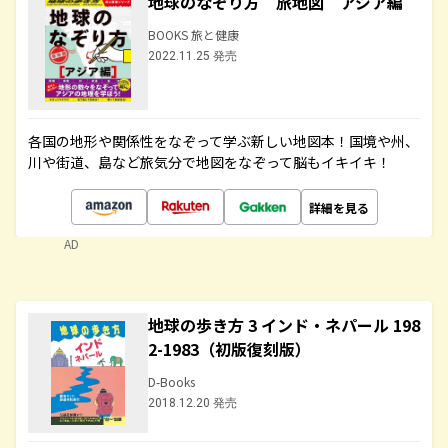
地球のなぞり方 旅地図 アジア編
BOOKS 旅と健康
2022.11.25 発売
各国の地形や関係性をなぞって学ぶ新しい地図本！国境や州、
川や街道、島など旅気分で地図をなぞって脳もイキイキ！
詳細を見る
AD
地球の歩き方 3 インド・ネパール 198
2-1983（初版復刻版）
D-Books
2018.12.20 発売