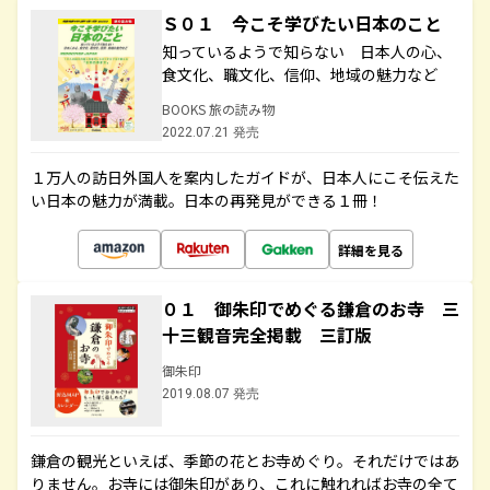
Ｓ０１ 今こそ学びたい日本のこと
知っているようで知らない 日本人の心、
食文化、職文化、信仰、地域の魅力など
BOOKS 旅の読み物
2022.07.21 発売
１万人の訪日外国人を案内したガイドが、日本人にこそ伝えた
い日本の魅力が満載。日本の再発見ができる１冊！
詳細を見る
０１ 御朱印でめぐる鎌倉のお寺 三
十三観音完全掲載 三訂版
御朱印
2019.08.07 発売
鎌倉の観光といえば、季節の花とお寺めぐり。それだけではあ
りません。お寺には御朱印があり、これに触れればお寺の全て