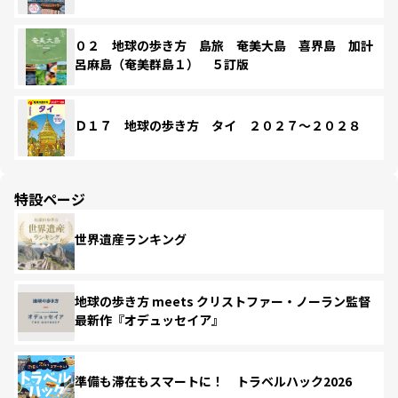
０２ 地球の歩き方 島旅 奄美大島 喜界島 加計
呂麻島（奄美群島１） ５訂版
Ｄ１７ 地球の歩き方 タイ ２０２７～２０２８
特設ページ
世界遺産ランキング
地球の歩き方 meets クリストファー・ノーラン監督
最新作『オデュッセイア』
準備も滞在もスマートに！ トラベルハック2026