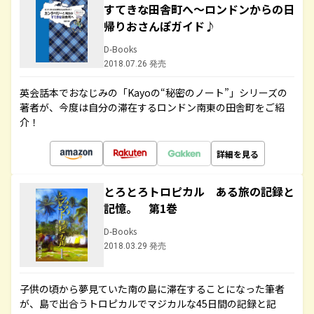
すてきな田舎町へ～ロンドンからの日
帰りおさんぽガイド♪
D-Books
2018.07.26 発売
英会話本でおなじみの「Kayoの“秘密のノート”」シリーズの
著者が、今度は自分の滞在するロンドン南東の田舎町をご紹
介！
詳細を見る
とろとろトロピカル ある旅の記録と
記憶。 第1巻
D-Books
2018.03.29 発売
子供の頃から夢見ていた南の島に滞在することになった筆者
が、島で出合うトロピカルでマジカルな45日間の記録と記