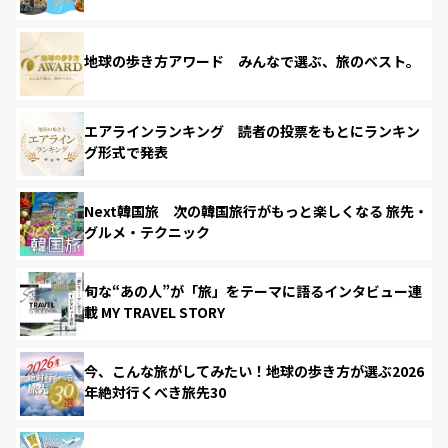
地球の歩き方アワード みんなで選ぶ、旅のベスト。
エアラインランキング 読者の投票をもとにランキン
グ形式で発表
Next韓国旅 次の韓国旅行がもっと楽しくなる 旅先・
グルメ・テクニック
旬な“あの人”が「旅」をテーマに語るインタビュー連
載 MY TRAVEL STORY
今、こんな旅がしてみたい！地球の歩き方が選ぶ2026
年絶対行くべき旅先30