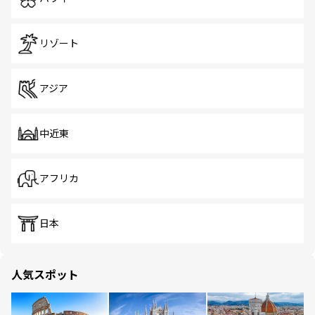
リゾート
アジア
中近東
アフリカ
日本
人気スポット