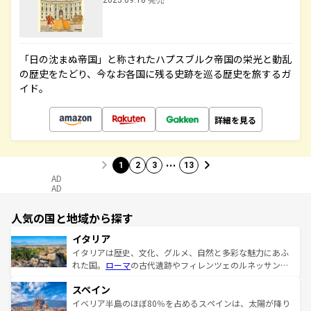
2025.09.18 発売
「日の沈まぬ帝国」と称されたハプスブルク帝国の栄光と動乱
の歴史をたどり、今なお各国に残る史跡を巡る歴史を旅するガ
イド。
詳細を見る
…
1
2
3
13
AD
AD
人気の国と地域から探す
イタリア
イタリアは歴史、文化、グルメ、自然と多彩な魅力にあふ
れた国。
ローマ
の古代遺跡やフィレンツェのルネッサンス
美術、ヴェネツィアの運河など、歴史あるスポットはもち
スペイン
ろん、トスカーナの美しい田園風景やアマルフィ海岸の絶
景など、自然景観も見逃せない。観光の合間には、本場の
イベリア半島のほぼ80％を占めるスペインは、太陽が降り