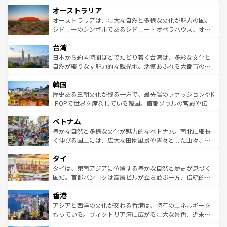
ストーン国立公園といった絶景が堪能できる。さらに、南
秘を感じたいなら、火山が生み出した壮大な景観を誇るハ
オーストラリア
部のニューオーリンズでは、音楽と美食が融合した独特の
ワイ島は見逃せない。また、定番の観光地といえばオアフ
文化が魅力。旅行者はアメリカの各地域で異なる魅力を楽
島だが、静かな自然を求めるならマウイ島やカウアイ島が
オーストラリアは、壮大な自然と多様な文化が魅力の国。
しみながら、その多様性と豊かな歴史を感じることができ
おすすめ。エメラルドグリーンに輝く海をはじめ、豊かな
シドニーのシンボルであるシドニー・オペラハウス、オー
るだろう。車でのロードトリップや列車の旅も、アメリカ
文化や歴史が息づいている。「アロハスピリット」と呼ば
ストラリア東海岸北部に広がる大サンゴ礁地帯グレートバ
ならではの贅沢な旅のスタイルだ。 なお、新着のアメリカ
台湾
れるおもてなしの心で訪れる人々を迎えてくれるハワイの
リアリーフや大陸中央部にそびえるウルル（エアーズロッ
情報は
コンテンツ一覧
を参照してほしい。
人々、おいしいローカルフードやハワイアンミュージッ
ク）、タスマニアの美しい原生林やケアンズの熱帯雨林な
日本から約４時間ほどでたどり着く台湾は、多彩な文化と
ク、伝統的なフラダンスなど、すべてがハワイの魅力を彩
ど、見どころがたくさん。また、カフェやワイン、オージ
自然が織りなす魅力的な観光地。活気あふれる大都市の台
っている。訪れるたびに新しい発見と感動が待っているハ
ービーフなどの食文化も豊かで、美味しいものであふれて
北やノスタルジックな町並みが人気な九份（ジォウフェ
ワイを、存分に味わってほしい。 なお、新着のハワイ情報
韓国
いる。アクティビティも充実しており、サーフィンやダイ
ン）、静ひつな山岳地帯である台湾東部など、都市の喧騒
は
コンテンツ一覧
を参照してほしい。
ビング、ハイキングなど、アウトドア好きにはたまらな
と山間の静けさが共存しており、訪れる人に新しい発見と
歴史ある王朝文化が残る一方で、最先端のファッションやK
い。オーストラリアの多彩な魅力を存分に味わいつくそ
驚きをもたらしてくれる。また、奥深い台湾の食文化も魅
-POPで世界を席巻している韓国。首都ソウルの宮殿や伝統
う。 なお、新着のオーストラリア情報は
コンテンツ一覧
を
力で、夜市などの屋台グルメから高級料理、ヘルシーで美
家屋が並ぶエリアでは韓国の歴史と文化に浸ることがで
参照してほしい。
ベトナム
容にもいいと評判のスイーツなど、バラエティ豊かな料理
き、地方に足を延ばせば四季折々の自然美を楽しむことが
が味わえる。 なお、新着の台湾情報は
コンテンツ一覧
を参
できる。そして、キムチや焼肉、絶品のストリートフード
豊かな自然と多様な文化が魅力的なベトナム。南北に細長
照してほしい。
まで、さまざまな韓国料理が待っている。夜には、韓国な
く伸びる国土には、広大な田園風景や青々とした山々、世
らではのナイトライフも堪能できる。あたたかいホスピタ
界遺産に登録された壮大な自然景観が点在し、都市部では
タイ
リティに包まれながら、韓国の多彩な魅力を心ゆくまで味
急速な発展と共に伝統が息づく。ハノイの古い町並みやホ
わってみてほしい。 なお、新着の韓国情報は
コンテンツ一
ーチミン市のフランス統治時代の建物も、独特の雰囲気を
タイは、東南アジアに位置する豊かな自然と歴史が息づく
覧
を参照してほしい。
醸し出している。また、バラエティの豊かさとおいしさで
国だ。首都バンコクは高層ビルが立ち並ぶ一方、伝統的な
世界中の食通を魅了してやまないベトナム料理も魅力のひ
寺院や市場がいたるところに点在し、古きよき文化と現代
香港
とつ。フォーやバインミー、ベトナムコーヒーなどは、ぜ
の活気が交差している。北部ではチェンマイなどの山岳地
ひ現地で味わいたい。どの地域を訪れてもあたたかい人々
帯で自然と触れ合い、南部ではプーケットやクラビの美し
アジアと西洋の文化が交わる香港は、特有のエネルギーを
が旅行者を迎えてくれるので、きっと忘れられない旅にな
いビーチでリゾート気分を楽しむことができる。タイ料理
もっている。ヴィクトリア湾に広がる壮大な景色、近未来
るはずだ。 なお、新着のベトナム情報は
コンテンツ一覧
を
は世界的に有名で、屋台から高級レストランまで味覚を刺
的なアートスポット、そして歴史と現代が融合した町並