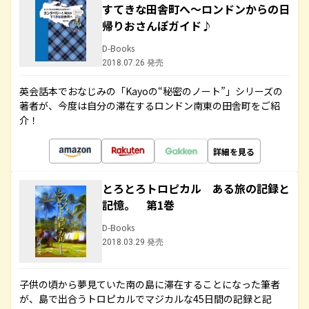
すてきな田舎町へ～ロンドンからの日
帰りおさんぽガイド♪
D-Books
2018.07.26 発売
英会話本でおなじみの「Kayoの“秘密のノート”」シリーズの
著者が、今度は自分の滞在するロンドン南東の田舎町をご紹
介！
詳細を見る
とろとろトロピカル ある旅の記録と
記憶。 第1巻
D-Books
2018.03.29 発売
子供の頃から夢見ていた南の島に滞在することになった筆者
が、島で出合うトロピカルでマジカルな45日間の記録と記