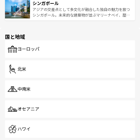
参照してほしい。
シンガポール
激する。気候は一年中温暖で、どの季節にも異なる楽しみ
み、どこを訪れても感動するはず。観光スポットが密集し
が待っている。親しみやすいタイの人々、仏教を中心とし
ており、効率よく見どころを回れるのも魅力。息をのむよ
アジアの交差点として多文化が融合した独自の魅力を放つ
た文化、そして多様な観光資源が、訪れる旅人を魅了し続
うな絶景から文化的な体験まで、香港を存分に楽しみ尽く
シンガポール。未来的な建築物が並ぶマリーナベイ、歴史
ける。 なお、新着のタイ情報は
コンテンツ一覧
を参照して
そう。 なお、新着の香港情報は
コンテンツ一覧
を参照して
と伝統を感じられるエスニックタウン、多数の緑豊かな公
ほしい。
ほしい。
園や自然保護区など、自然が調和した近代的な景観と文化
の多様性あふれるカラフルな町は、どこを歩いても新しい
国と地域
発見がある。さらに、治安のよさや充実した公共交通機関
も、旅行者にとっては魅力的なポイント。グルメも豊富
で、ホーカーズは地元の風情を楽しめる外せないスポット
ヨーロッパ
だ。訪れる人を飽きさせないシンガポールで、多様な魅力
を体感しよう。 なお、新着のシンガポール情報は
コンテン
ツ一覧
を参照してほしい。
北米
中南米
オセアニア
ハワイ