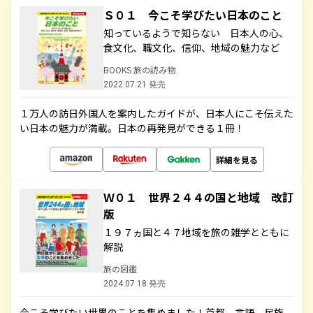
Ｓ０１ 今こそ学びたい日本のこと
知っているようで知らない 日本人の心、
食文化、職文化、信仰、地域の魅力など
BOOKS 旅の読み物
2022.07.21 発売
１万人の訪日外国人を案内したガイドが、日本人にこそ伝えた
い日本の魅力が満載。日本の再発見ができる１冊！
詳細を見る
Ｗ０１ 世界２４４の国と地域 改訂
版
１９７ヵ国と４７地域を旅の雑学とともに
解説
旅の図鑑
2024.07.18 発売
今こそ学びたい世界のことを集めました！首都、言語、民族、