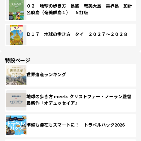
０２ 地球の歩き方 島旅 奄美大島 喜界島 加計
呂麻島（奄美群島１） ５訂版
Ｄ１７ 地球の歩き方 タイ ２０２７～２０２８
特設ページ
世界遺産ランキング
地球の歩き方 meets クリストファー・ノーラン監督
最新作『オデュッセイア』
準備も滞在もスマートに！ トラベルハック2026