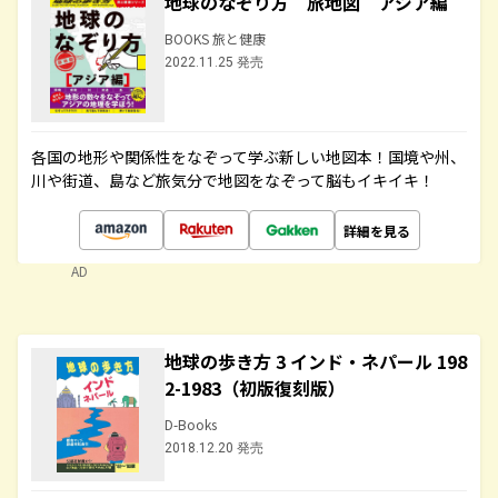
地球のなぞり方 旅地図 アジア編
BOOKS 旅と健康
2022.11.25 発売
各国の地形や関係性をなぞって学ぶ新しい地図本！国境や州、
川や街道、島など旅気分で地図をなぞって脳もイキイキ！
詳細を見る
AD
地球の歩き方 3 インド・ネパール 198
2-1983（初版復刻版）
D-Books
2018.12.20 発売