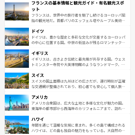
フランスの基本情報と観光ガイド・有名観光スポ
ませてくれるイタリアで、忘れられない旅をしてみよう！
文化が根付くこの国では、情熱的なフラメンコ、熱気あふ
なお、新着のイタリア情報は
コンテンツ一覧
を参照してほ
れる闘牛、そして美味しいタパスが生活の一部となってい
ット
しい。
る。首都マドリードの洗練された雰囲気や、バルセロナの
フランスは、世界中の旅行者を魅了し続けるヨーロッパ屈
アートに溢れた街角から、地方では古代ローマ遺跡や中世
指の観光地だ。首都パリのエッフェル塔やルーブル美術館
の城塞都市、穏やかなビーチリゾートまで多彩な表情を見
といった象徴的なスポットから、田舎町の古風な美しさま
せる。地方によって風土や気候が異なるスペインはその個
ドイツ
で、幅広い魅力が詰まっている。華麗な宮殿、歴史的な大
性で訪れる人を魅了する。 なお、新着のスペイン情報は
コ
聖堂、美しいビーチ、そして豊かな自然が、訪れる者を心
ドイツは、豊かな歴史と多彩な文化が交差するヨーロッパ
ンテンツ一覧
を参照してほしい。
から魅了する。また、フランスは美食の国としても知ら
の中心に位置する国。中世の街並みが残るロマンチック街
れ、フランス料理はユネスコ無形文化遺産にも登録されて
道から、未来を先取りするようなモダンな都市まで多様な
イギリス
いる。シャンパンの発祥地であるランス、プロヴァンスの
顔を持つこの国は、どこを歩いても飽きることがない。ベ
香り高いラベンダー畑など、多彩な楽しみ方が可能だ。さ
ルリンの文化的活気、バイエルン州のアルプスの絶景、そ
イギリスは、古きよき伝統と最先端が共存する国。ウェス
らに、パリ以外の地域にも魅力が溢れており、どの街角に
してライン川沿いのワイン畑といった風景は必見。ビール
トミンスター寺院や大英博物館のようなランドマーク、歴
も豊かな歴史と文化が息づいている。パリ以外の個性あふ
とソーセージを味わいながら地元の人と過ごす楽しい時間
史ある大学都市、美しい丘陵地帯や牧歌的な風景など、エ
れる地方に足を運ぶとそれぞれで全く異なる文化を体験で
スイス
は、お酒好きな人にはぜひ体験してほしい。 なお、新着の
リアごとに異なる魅力がある。また、優雅なアフタヌーン
きるだろう。 なお、新着のフランス情報は
コンテンツ一覧
ドイツ情報は
コンテンツ一覧
を参照してほしい。
ティー、ビール好きにはたまらない英国パブ、サッカー観
スイスの国土面積は九州ほどの広さだが、運行時刻が正確
を参照してほしい。
戦など、本場だからこそできる体験も豊富。イギリスを旅
な交通網が整備されており、初心者でも安心して個人旅行
して楽しみつくそう。 なお、新着のイギリス情報は
コンテ
を楽しめる。日本同様に時刻表どおりの旅が可能だ。中世
アメリカ
ンツ一覧
を参照してほしい。
の建物がそのまま残る町や、スイスならではのユニークな
博物館もあり、アルプス観光だけでなく町歩きも満喫する
アメリカ合衆国は、広大な土地と多様な文化が魅力の国。
ことができる。国民の所得が高いため物価も高いが、旅行
東海岸の都市部から西海岸のカリフォルニアまで、訪れる
者向けの交通パス提供のサービスもあり、うまく活用すれ
場所ごとに異なる風景と体験が待っている。ニューヨーク
ハワイ
ば市内交通費無料で観光を楽しむこともできる。 なお、新
のような巨大都市は、観光、ショッピング、エンターテイ
着のスイス情報は
コンテンツ一覧
を参照してほしい。
ンメントが詰まった刺激的なスポットだ。一方、アメリカ
年間を通じて温暖な気候に恵まれ、多くの島で構成される
西部には大自然が広がり、グランドキャニオンやイエロー
ハワイは、どの島も独自の魅力をもっている。大自然の神