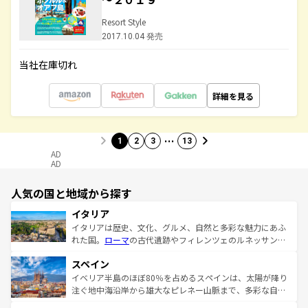
Resort Style
2017.10.04 発売
当社在庫切れ
詳細を見る
…
1
2
3
13
AD
AD
人気の国と地域から探す
イタリア
イタリアは歴史、文化、グルメ、自然と多彩な魅力にあふ
れた国。
ローマ
の古代遺跡やフィレンツェのルネッサンス
美術、ヴェネツィアの運河など、歴史あるスポットはもち
スペイン
ろん、トスカーナの美しい田園風景やアマルフィ海岸の絶
景など、自然景観も見逃せない。観光の合間には、本場の
イベリア半島のほぼ80％を占めるスペインは、太陽が降り
ピザやパスタなど、絶品のイタリア料理を堪能することも
注ぐ地中海沿岸から雄大なピレネー山脈まで、多彩な自然
できる。朝目覚めてから夜眠るまで、すべての瞬間を楽し
と文化が詰まったヨーロッパ屈指の旅行先だ。多様な地域