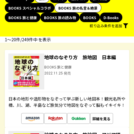
BOOKS スペシャルコラボ
BOOKS 旅の名言＆絶景
BOOKS 旅と健康
BOOKS 旅の読み物
BOOKS
D-Books
絞り込み条件を追加
1〜20件/249件中 を表示
地球のなぞり方 旅地図 日本編
BOOKS 旅と健康
2022.11.25 発売
日本の地形や造形物をなぞって学ぶ新しい地図本！観光名所や
橋、川、湖、半島など旅気分で地図をなぞって脳もイキイキ！
詳細を見る