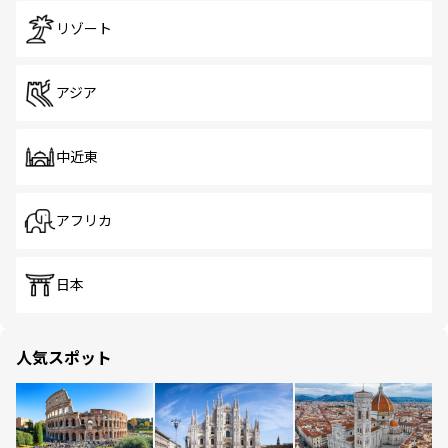
リゾート
アジア
中近東
アフリカ
日本
人気スポット