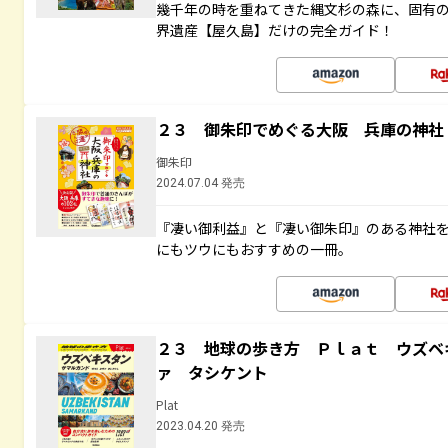
幾千年の時を重ねてきた縄文杉の森に、固有
界遺産【屋久島】だけの完全ガイド！
２３ 御朱印でめぐる大阪 兵庫の神社
御朱印
2024.07.04 発売
『凄い御利益』と『凄い御朱印』のある神社
にもツウにもおすすめの一冊。
２３ 地球の歩き方 Ｐｌａｔ ウズベ
ァ タシケント
Plat
2023.04.20 発売