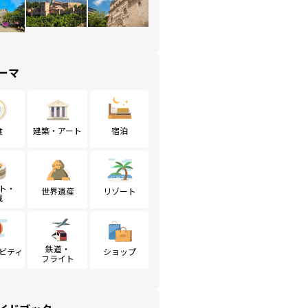
ーマ
食
建築・アート
宿泊
ト・
世界遺産
リゾート
戦
鉄道・
ビティ
ショップ
フライト