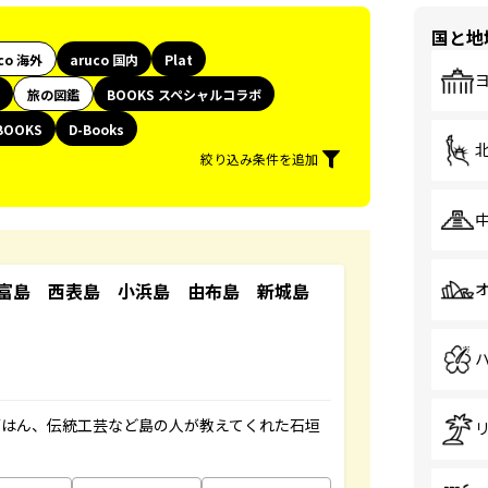
国と地
co 海外
aruco 国内
Plat
旅の図鑑
BOOKS スペシャルコラボ
BOOKS
D-Books
絞り込み条件を追加
竹富島 西表島 小浜島 由布島 新城島
ごはん、伝統工芸など島の人が教えてくれた石垣