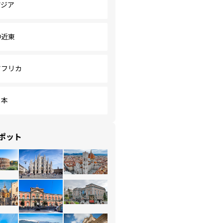
アジア
中近東
アフリカ
日本
ポット