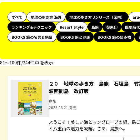
すべて
地球の歩き方 海外
地球の歩き方 Jシリーズ（国内）
aru
ランキング&テクニック
Resort Style
島旅
御朱印
歴史時代
BOOKS 旅の名言＆絶景
BOOKS 旅と健康
BOOKS 旅の読み物
81〜100件/244件中 を表示
２０ 地球の歩き方 島旅 石垣島 
波照間島 改訂版
島旅
2025.03.21 発売
ようこそ！美しい海とマングローブの緑、島
と八重山の魅力を凝縮。さあ、島旅へ。