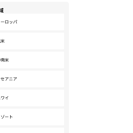
域
ヨーロッパ
北米
中南米
オセアニア
ハワイ
リゾート