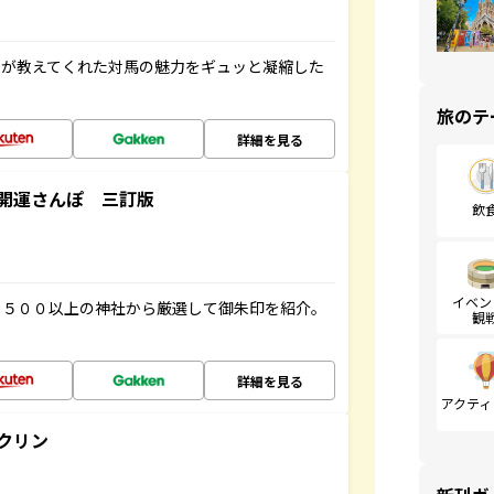
人が教えてくれた対馬の魅力をギュッと凝縮した
旅のテ
詳細を見る
開運さんぽ 三訂版
飲
イベン
１５００以上の神社から厳選して御朱印を紹介。
観
詳細を見る
アクティ
クリン