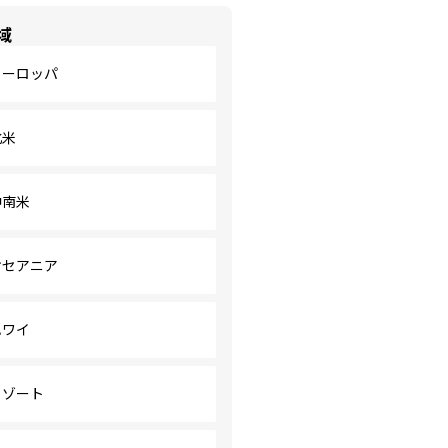
域
ヨーロッパ
北米
中南米
オセアニア
ハワイ
リゾート