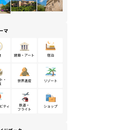
ーマ
食
建築・アート
宿泊
ト・
世界遺産
リゾート
戦
鉄道・
ビティ
ショップ
フライト