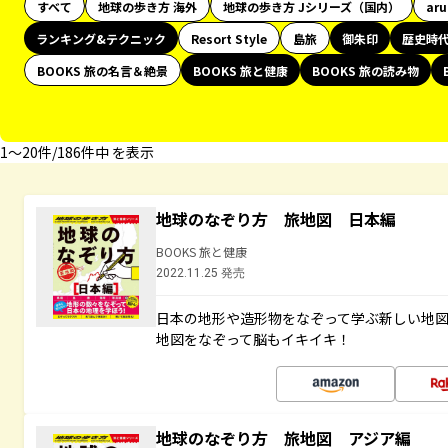
すべて
地球の歩き方 海外
地球の歩き方 Jシリーズ（国内）
ar
ランキング&テクニック
Resort Style
島旅
御朱印
歴史時
BOOKS 旅の名言＆絶景
BOOKS 旅と健康
BOOKS 旅の読み物
1〜20件/186件中 を表示
地球のなぞり方 旅地図 日本編
BOOKS 旅と健康
2022.11.25 発売
日本の地形や造形物をなぞって学ぶ新しい地
地図をなぞって脳もイキイキ！
地球のなぞり方 旅地図 アジア編