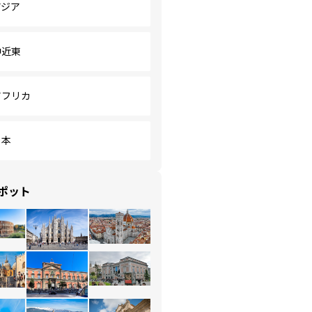
アジア
中近東
アフリカ
日本
ポット