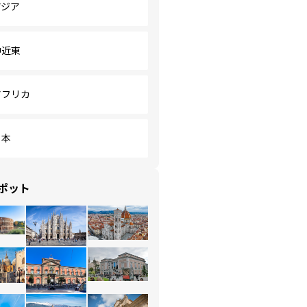
アジア
中近東
アフリカ
日本
ポット