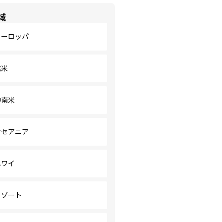
域
ヨーロッパ
北米
中南米
オセアニア
ハワイ
リゾート