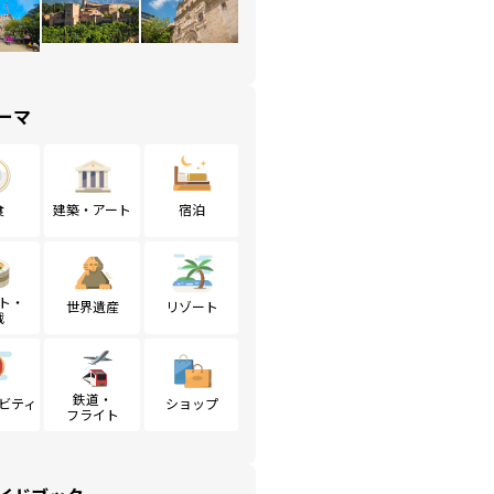
ーマ
食
建築・アート
宿泊
ト・
世界遺産
リゾート
戦
鉄道・
ビティ
ショップ
フライト