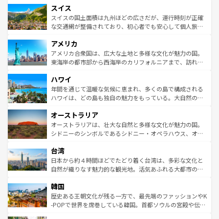
れる地方に足を運ぶとそれぞれで全く異なる文化を体験で
スイス
は、お酒好きな人にはぜひ体験してほしい。 なお、新着の
リアごとに異なる魅力がある。また、優雅なアフタヌーン
きるだろう。 なお、新着のフランス情報は
コンテンツ一覧
ドイツ情報は
コンテンツ一覧
を参照してほしい。
ティー、ビール好きにはたまらない英国パブ、サッカー観
スイスの国土面積は九州ほどの広さだが、運行時刻が正確
を参照してほしい。
戦など、本場だからこそできる体験も豊富。イギリスを旅
な交通網が整備されており、初心者でも安心して個人旅行
して楽しみつくそう。 なお、新着のイギリス情報は
コンテ
を楽しめる。日本同様に時刻表どおりの旅が可能だ。中世
アメリカ
ンツ一覧
を参照してほしい。
の建物がそのまま残る町や、スイスならではのユニークな
博物館もあり、アルプス観光だけでなく町歩きも満喫する
アメリカ合衆国は、広大な土地と多様な文化が魅力の国。
ことができる。国民の所得が高いため物価も高いが、旅行
東海岸の都市部から西海岸のカリフォルニアまで、訪れる
者向けの交通パス提供のサービスもあり、うまく活用すれ
場所ごとに異なる風景と体験が待っている。ニューヨーク
ハワイ
ば市内交通費無料で観光を楽しむこともできる。 なお、新
のような巨大都市は、観光、ショッピング、エンターテイ
着のスイス情報は
コンテンツ一覧
を参照してほしい。
ンメントが詰まった刺激的なスポットだ。一方、アメリカ
年間を通じて温暖な気候に恵まれ、多くの島で構成される
西部には大自然が広がり、グランドキャニオンやイエロー
ハワイは、どの島も独自の魅力をもっている。大自然の神
ストーン国立公園といった絶景が堪能できる。さらに、南
秘を感じたいなら、火山が生み出した壮大な景観を誇るハ
オーストラリア
部のニューオーリンズでは、音楽と美食が融合した独特の
ワイ島は見逃せない。また、定番の観光地といえばオアフ
文化が魅力。旅行者はアメリカの各地域で異なる魅力を楽
島だが、静かな自然を求めるならマウイ島やカウアイ島が
オーストラリアは、壮大な自然と多様な文化が魅力の国。
しみながら、その多様性と豊かな歴史を感じることができ
おすすめ。エメラルドグリーンに輝く海をはじめ、豊かな
シドニーのシンボルであるシドニー・オペラハウス、オー
るだろう。車でのロードトリップや列車の旅も、アメリカ
文化や歴史が息づいている。「アロハスピリット」と呼ば
ストラリア東海岸北部に広がる大サンゴ礁地帯グレートバ
ならではの贅沢な旅のスタイルだ。 なお、新着のアメリカ
台湾
れるおもてなしの心で訪れる人々を迎えてくれるハワイの
リアリーフや大陸中央部にそびえるウルル（エアーズロッ
情報は
コンテンツ一覧
を参照してほしい。
人々、おいしいローカルフードやハワイアンミュージッ
ク）、タスマニアの美しい原生林やケアンズの熱帯雨林な
日本から約４時間ほどでたどり着く台湾は、多彩な文化と
ク、伝統的なフラダンスなど、すべてがハワイの魅力を彩
ど、見どころがたくさん。また、カフェやワイン、オージ
自然が織りなす魅力的な観光地。活気あふれる大都市の台
っている。訪れるたびに新しい発見と感動が待っているハ
ービーフなどの食文化も豊かで、美味しいものであふれて
北やノスタルジックな町並みが人気な九份（ジォウフェ
ワイを、存分に味わってほしい。 なお、新着のハワイ情報
韓国
いる。アクティビティも充実しており、サーフィンやダイ
ン）、静ひつな山岳地帯である台湾東部など、都市の喧騒
は
コンテンツ一覧
を参照してほしい。
ビング、ハイキングなど、アウトドア好きにはたまらな
と山間の静けさが共存しており、訪れる人に新しい発見と
歴史ある王朝文化が残る一方で、最先端のファッションやK
い。オーストラリアの多彩な魅力を存分に味わいつくそ
驚きをもたらしてくれる。また、奥深い台湾の食文化も魅
-POPで世界を席巻している韓国。首都ソウルの宮殿や伝統
う。 なお、新着のオーストラリア情報は
コンテンツ一覧
を
力で、夜市などの屋台グルメから高級料理、ヘルシーで美
家屋が並ぶエリアでは韓国の歴史と文化に浸ることがで