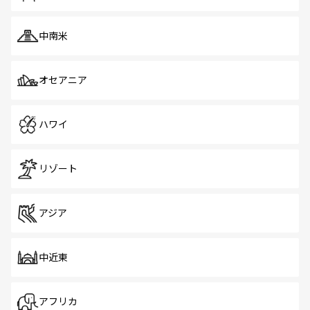
中南米
オセアニア
ハワイ
リゾート
アジア
中近東
アフリカ