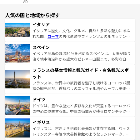
AD
人気の国と地域から探す
イタリア
イタリアは歴史、文化、グルメ、自然と多彩な魅力にあふ
れた国。
ローマ
の古代遺跡やフィレンツェのルネッサンス
美術、ヴェネツィアの運河など、歴史あるスポットはもち
スペイン
ろん、トスカーナの美しい田園風景やアマルフィ海岸の絶
景など、自然景観も見逃せない。観光の合間には、本場の
イベリア半島のほぼ80％を占めるスペインは、太陽が降り
ピザやパスタなど、絶品のイタリア料理を堪能することも
注ぐ地中海沿岸から雄大なピレネー山脈まで、多彩な自然
できる。朝目覚めてから夜眠るまで、すべての瞬間を楽し
と文化が詰まったヨーロッパ屈指の旅行先だ。多様な地域
フランスの基本情報と観光ガイド・有名観光スポ
ませてくれるイタリアで、忘れられない旅をしてみよう！
文化が根付くこの国では、情熱的なフラメンコ、熱気あふ
なお、新着のイタリア情報は
コンテンツ一覧
を参照してほ
れる闘牛、そして美味しいタパスが生活の一部となってい
ット
しい。
る。首都マドリードの洗練された雰囲気や、バルセロナの
フランスは、世界中の旅行者を魅了し続けるヨーロッパ屈
アートに溢れた街角から、地方では古代ローマ遺跡や中世
指の観光地だ。首都パリのエッフェル塔やルーブル美術館
の城塞都市、穏やかなビーチリゾートまで多彩な表情を見
といった象徴的なスポットから、田舎町の古風な美しさま
せる。地方によって風土や気候が異なるスペインはその個
ドイツ
で、幅広い魅力が詰まっている。華麗な宮殿、歴史的な大
性で訪れる人を魅了する。 なお、新着のスペイン情報は
コ
聖堂、美しいビーチ、そして豊かな自然が、訪れる者を心
ドイツは、豊かな歴史と多彩な文化が交差するヨーロッパ
ンテンツ一覧
を参照してほしい。
から魅了する。また、フランスは美食の国としても知ら
の中心に位置する国。中世の街並みが残るロマンチック街
れ、フランス料理はユネスコ無形文化遺産にも登録されて
道から、未来を先取りするようなモダンな都市まで多様な
イギリス
いる。シャンパンの発祥地であるランス、プロヴァンスの
顔を持つこの国は、どこを歩いても飽きることがない。ベ
香り高いラベンダー畑など、多彩な楽しみ方が可能だ。さ
ルリンの文化的活気、バイエルン州のアルプスの絶景、そ
イギリスは、古きよき伝統と最先端が共存する国。ウェス
らに、パリ以外の地域にも魅力が溢れており、どの街角に
してライン川沿いのワイン畑といった風景は必見。ビール
トミンスター寺院や大英博物館のようなランドマーク、歴
も豊かな歴史と文化が息づいている。パリ以外の個性あふ
とソーセージを味わいながら地元の人と過ごす楽しい時間
史ある大学都市、美しい丘陵地帯や牧歌的な風景など、エ