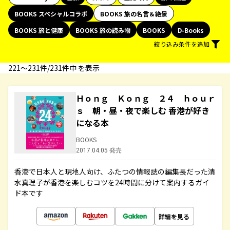
BOOKS スペシャルコラボ
BOOKS 旅の名言＆絶景
BOOKS 旅と健康
BOOKS 旅の読み物
BOOKS
D-Books
絞り込み条件を追加
221〜231件/231件中 を表示
Ｈｏｎｇ Ｋｏｎｇ ２４ ｈｏｕｒ
ｓ 朝・昼・夜で楽しむ 香港が好き
になる本
BOOKS
2017.04.05 発売
香港で日本人と現地人向け、ふたつの情報誌の編集長だった清
水真理子が香港を楽しむコツを24時間に分けて案内するガイ
ド本です
詳細を見る