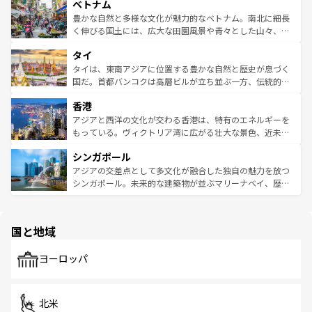
参照してほしい。
ベトナム
容にもいいと評判のスイーツなど、バラエティ豊かな料理
き、地方に足を延ばせば四季折々の自然美を楽しむことが
が味わえる。 なお、新着の台湾情報は
コンテンツ一覧
を参
できる。そして、キムチや焼肉、絶品のストリートフード
豊かな自然と多様な文化が魅力的なベトナム。南北に細長
照してほしい。
まで、さまざまな韓国料理が待っている。夜には、韓国な
く伸びる国土には、広大な田園風景や青々とした山々、世
らではのナイトライフも堪能できる。あたたかいホスピタ
界遺産に登録された壮大な自然景観が点在し、都市部では
タイ
リティに包まれながら、韓国の多彩な魅力を心ゆくまで味
急速な発展と共に伝統が息づく。ハノイの古い町並みやホ
わってみてほしい。 なお、新着の韓国情報は
コンテンツ一
ーチミン市のフランス統治時代の建物も、独特の雰囲気を
タイは、東南アジアに位置する豊かな自然と歴史が息づく
覧
を参照してほしい。
醸し出している。また、バラエティの豊かさとおいしさで
国だ。首都バンコクは高層ビルが立ち並ぶ一方、伝統的な
世界中の食通を魅了してやまないベトナム料理も魅力のひ
寺院や市場がいたるところに点在し、古きよき文化と現代
香港
とつ。フォーやバインミー、ベトナムコーヒーなどは、ぜ
の活気が交差している。北部ではチェンマイなどの山岳地
ひ現地で味わいたい。どの地域を訪れてもあたたかい人々
帯で自然と触れ合い、南部ではプーケットやクラビの美し
アジアと西洋の文化が交わる香港は、特有のエネルギーを
が旅行者を迎えてくれるので、きっと忘れられない旅にな
いビーチでリゾート気分を楽しむことができる。タイ料理
もっている。ヴィクトリア湾に広がる壮大な景色、近未来
るはずだ。 なお、新着のベトナム情報は
コンテンツ一覧
を
は世界的に有名で、屋台から高級レストランまで味覚を刺
的なアートスポット、そして歴史と現代が融合した町並
参照してほしい。
シンガポール
激する。気候は一年中温暖で、どの季節にも異なる楽しみ
み、どこを訪れても感動するはず。観光スポットが密集し
が待っている。親しみやすいタイの人々、仏教を中心とし
ており、効率よく見どころを回れるのも魅力。息をのむよ
アジアの交差点として多文化が融合した独自の魅力を放つ
た文化、そして多様な観光資源が、訪れる旅人を魅了し続
うな絶景から文化的な体験まで、香港を存分に楽しみ尽く
シンガポール。未来的な建築物が並ぶマリーナベイ、歴史
ける。 なお、新着のタイ情報は
コンテンツ一覧
を参照して
そう。 なお、新着の香港情報は
コンテンツ一覧
を参照して
と伝統を感じられるエスニックタウン、多数の緑豊かな公
ほしい。
ほしい。
園や自然保護区など、自然が調和した近代的な景観と文化
の多様性あふれるカラフルな町は、どこを歩いても新しい
国と地域
発見がある。さらに、治安のよさや充実した公共交通機関
も、旅行者にとっては魅力的なポイント。グルメも豊富
で、ホーカーズは地元の風情を楽しめる外せないスポット
ヨーロッパ
だ。訪れる人を飽きさせないシンガポールで、多様な魅力
を体感しよう。 なお、新着のシンガポール情報は
コンテン
ツ一覧
を参照してほしい。
北米