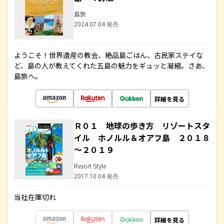
島旅
2024.07.04 発売
ようこそ！世界遺産の教会、絶品島ごはん、古民家ステイな
ど、島の人が教えてくれた五島の魅力をギュッと凝縮。さあ、
島旅へ。
詳細を見る
Ｒ０１ 地球の歩き方 リゾートスタ
イル ホノルル＆オアフ島 ２０１８
～２０１９
Resort Style
2017.10.04 発売
当社在庫切れ
詳細を見る