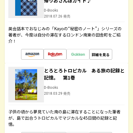
帰りおさんぽガイド♪
D-Books
2018.07.26 発売
英会話本でおなじみの「Kayoの“秘密のノート”」シリーズの
著者が、今度は自分の滞在するロンドン南東の田舎町をご紹
介！
詳細を見る
とろとろトロピカル ある旅の記録と
記憶。 第1巻
D-Books
2018.03.29 発売
子供の頃から夢見ていた南の島に滞在することになった筆者
が、島で出合うトロピカルでマジカルな45日間の記録と記
憶。