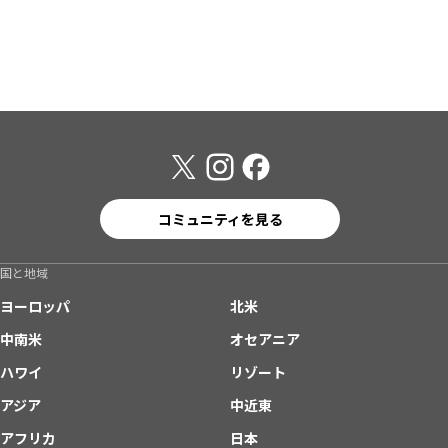
コミュニティを見る
国と地域
ヨーロッパ
北米
中南米
オセアニア
ハワイ
リゾート
アジア
中近東
アフリカ
日本