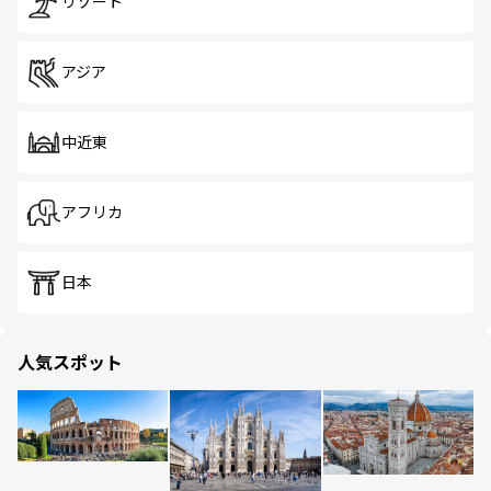
リゾート
アジア
中近東
アフリカ
日本
人気スポット