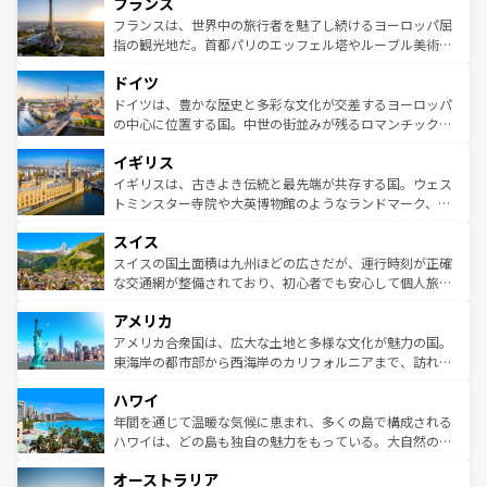
フランス
ませてくれるイタリアで、忘れられない旅をしてみよう！
文化が根付くこの国では、情熱的なフラメンコ、熱気あふ
なお、新着のイタリア情報は
コンテンツ一覧
を参照してほ
れる闘牛、そして美味しいタパスが生活の一部となってい
フランスは、世界中の旅行者を魅了し続けるヨーロッパ屈
しい。
る。首都マドリードの洗練された雰囲気や、バルセロナの
指の観光地だ。首都パリのエッフェル塔やルーブル美術館
アートに溢れた街角から、地方では古代ローマ遺跡や中世
といった象徴的なスポットから、田舎町の古風な美しさま
ドイツ
の城塞都市、穏やかなビーチリゾートまで多彩な表情を見
で、幅広い魅力が詰まっている。華麗な宮殿、歴史的な大
せる。地方によって風土や気候が異なるスペインはその個
聖堂、美しいビーチ、そして豊かな自然が、訪れる者を心
ドイツは、豊かな歴史と多彩な文化が交差するヨーロッパ
性で訪れる人を魅了する。 なお、新着のスペイン情報は
コ
から魅了する。また、フランスは美食の国としても知ら
の中心に位置する国。中世の街並みが残るロマンチック街
ンテンツ一覧
を参照してほしい。
れ、フランス料理はユネスコ無形文化遺産にも登録されて
道から、未来を先取りするようなモダンな都市まで多様な
イギリス
いる。シャンパンの発祥地であるランス、プロヴァンスの
顔を持つこの国は、どこを歩いても飽きることがない。ベ
香り高いラベンダー畑など、多彩な楽しみ方が可能だ。さ
ルリンの文化的活気、バイエルン州のアルプスの絶景、そ
イギリスは、古きよき伝統と最先端が共存する国。ウェス
らに、パリ以外の地域にも魅力が溢れており、どの街角に
してライン川沿いのワイン畑といった風景は必見。ビール
トミンスター寺院や大英博物館のようなランドマーク、歴
も豊かな歴史と文化が息づいている。パリ以外の個性あふ
とソーセージを味わいながら地元の人と過ごす楽しい時間
史ある大学都市、美しい丘陵地帯や牧歌的な風景など、エ
れる地方に足を運ぶとそれぞれで全く異なる文化を体験で
スイス
は、お酒好きな人にはぜひ体験してほしい。 なお、新着の
リアごとに異なる魅力がある。また、優雅なアフタヌーン
きるだろう。 なお、新着のフランス情報は
コンテンツ一覧
ドイツ情報は
コンテンツ一覧
を参照してほしい。
ティー、ビール好きにはたまらない英国パブ、サッカー観
スイスの国土面積は九州ほどの広さだが、運行時刻が正確
を参照してほしい。
戦など、本場だからこそできる体験も豊富。イギリスを旅
な交通網が整備されており、初心者でも安心して個人旅行
して楽しみつくそう。 なお、新着のイギリス情報は
コンテ
を楽しめる。日本同様に時刻表どおりの旅が可能だ。中世
アメリカ
ンツ一覧
を参照してほしい。
の建物がそのまま残る町や、スイスならではのユニークな
博物館もあり、アルプス観光だけでなく町歩きも満喫する
アメリカ合衆国は、広大な土地と多様な文化が魅力の国。
ことができる。国民の所得が高いため物価も高いが、旅行
東海岸の都市部から西海岸のカリフォルニアまで、訪れる
者向けの交通パス提供のサービスもあり、うまく活用すれ
場所ごとに異なる風景と体験が待っている。ニューヨーク
ハワイ
ば市内交通費無料で観光を楽しむこともできる。 なお、新
のような巨大都市は、観光、ショッピング、エンターテイ
着のスイス情報は
コンテンツ一覧
を参照してほしい。
ンメントが詰まった刺激的なスポットだ。一方、アメリカ
年間を通じて温暖な気候に恵まれ、多くの島で構成される
西部には大自然が広がり、グランドキャニオンやイエロー
ハワイは、どの島も独自の魅力をもっている。大自然の神
ストーン国立公園といった絶景が堪能できる。さらに、南
秘を感じたいなら、火山が生み出した壮大な景観を誇るハ
オーストラリア
部のニューオーリンズでは、音楽と美食が融合した独特の
ワイ島は見逃せない。また、定番の観光地といえばオアフ