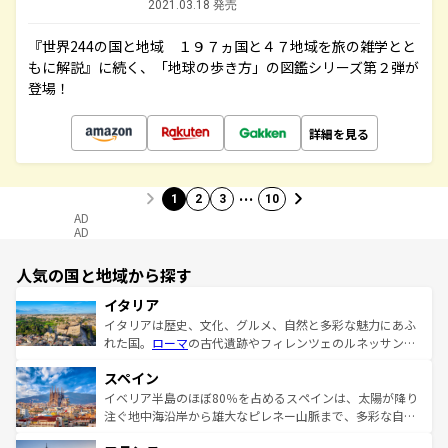
2021.03.18 発売
『世界244の国と地域 １９７ヵ国と４７地域を旅の雑学とと
もに解説』に続く、「地球の歩き方」の図鑑シリーズ第２弾が
登場！
詳細を見る
…
1
2
3
10
AD
AD
人気の国と地域から探す
イタリア
イタリアは歴史、文化、グルメ、自然と多彩な魅力にあふ
れた国。
ローマ
の古代遺跡やフィレンツェのルネッサンス
美術、ヴェネツィアの運河など、歴史あるスポットはもち
スペイン
ろん、トスカーナの美しい田園風景やアマルフィ海岸の絶
景など、自然景観も見逃せない。観光の合間には、本場の
イベリア半島のほぼ80％を占めるスペインは、太陽が降り
ピザやパスタなど、絶品のイタリア料理を堪能することも
注ぐ地中海沿岸から雄大なピレネー山脈まで、多彩な自然
できる。朝目覚めてから夜眠るまで、すべての瞬間を楽し
と文化が詰まったヨーロッパ屈指の旅行先だ。多様な地域