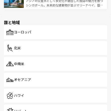
が待っている。親しみやすいタイの人々、仏教を中心とし
ており、効率よく見どころを回れるのも魅力。息をのむよ
アジアの交差点として多文化が融合した独自の魅力を放つ
た文化、そして多様な観光資源が、訪れる旅人を魅了し続
うな絶景から文化的な体験まで、香港を存分に楽しみ尽く
シンガポール。未来的な建築物が並ぶマリーナベイ、歴史
ける。 なお、新着のタイ情報は
コンテンツ一覧
を参照して
そう。 なお、新着の香港情報は
コンテンツ一覧
を参照して
と伝統を感じられるエスニックタウン、多数の緑豊かな公
ほしい。
ほしい。
園や自然保護区など、自然が調和した近代的な景観と文化
の多様性あふれるカラフルな町は、どこを歩いても新しい
国と地域
発見がある。さらに、治安のよさや充実した公共交通機関
も、旅行者にとっては魅力的なポイント。グルメも豊富
で、ホーカーズは地元の風情を楽しめる外せないスポット
ヨーロッパ
だ。訪れる人を飽きさせないシンガポールで、多様な魅力
を体感しよう。 なお、新着のシンガポール情報は
コンテン
ツ一覧
を参照してほしい。
北米
中南米
オセアニア
ハワイ