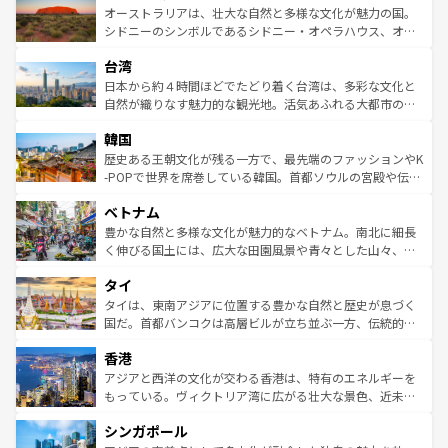
文化が魅力。旅行者はアメリカの各地域で異なる魅力を楽
島だが、静かな自然を求めるならマウイ島やカウアイ島が
オーストラリアは、壮大な自然と多様な文化が魅力の国。
しみながら、その多様性と豊かな歴史を感じることができ
おすすめ。エメラルドグリーンに輝く海をはじめ、豊かな
シドニーのシンボルであるシドニー・オペラハウス、オー
るだろう。車でのロードトリップや列車の旅も、アメリカ
文化や歴史が息づいている。「アロハスピリット」と呼ば
ストラリア東海岸北部に広がる大サンゴ礁地帯グレートバ
ならではの贅沢な旅のスタイルだ。 なお、新着のアメリカ
台湾
れるおもてなしの心で訪れる人々を迎えてくれるハワイの
リアリーフや大陸中央部にそびえるウルル（エアーズロッ
情報は
コンテンツ一覧
を参照してほしい。
人々、おいしいローカルフードやハワイアンミュージッ
ク）、タスマニアの美しい原生林やケアンズの熱帯雨林な
日本から約４時間ほどでたどり着く台湾は、多彩な文化と
ク、伝統的なフラダンスなど、すべてがハワイの魅力を彩
ど、見どころがたくさん。また、カフェやワイン、オージ
自然が織りなす魅力的な観光地。活気あふれる大都市の台
っている。訪れるたびに新しい発見と感動が待っているハ
ービーフなどの食文化も豊かで、美味しいものであふれて
北やノスタルジックな町並みが人気な九份（ジォウフェ
ワイを、存分に味わってほしい。 なお、新着のハワイ情報
韓国
いる。アクティビティも充実しており、サーフィンやダイ
ン）、静ひつな山岳地帯である台湾東部など、都市の喧騒
は
コンテンツ一覧
を参照してほしい。
ビング、ハイキングなど、アウトドア好きにはたまらな
と山間の静けさが共存しており、訪れる人に新しい発見と
歴史ある王朝文化が残る一方で、最先端のファッションやK
い。オーストラリアの多彩な魅力を存分に味わいつくそ
驚きをもたらしてくれる。また、奥深い台湾の食文化も魅
-POPで世界を席巻している韓国。首都ソウルの宮殿や伝統
う。 なお、新着のオーストラリア情報は
コンテンツ一覧
を
力で、夜市などの屋台グルメから高級料理、ヘルシーで美
家屋が並ぶエリアでは韓国の歴史と文化に浸ることがで
参照してほしい。
ベトナム
容にもいいと評判のスイーツなど、バラエティ豊かな料理
き、地方に足を延ばせば四季折々の自然美を楽しむことが
が味わえる。 なお、新着の台湾情報は
コンテンツ一覧
を参
できる。そして、キムチや焼肉、絶品のストリートフード
豊かな自然と多様な文化が魅力的なベトナム。南北に細長
照してほしい。
まで、さまざまな韓国料理が待っている。夜には、韓国な
く伸びる国土には、広大な田園風景や青々とした山々、世
らではのナイトライフも堪能できる。あたたかいホスピタ
界遺産に登録された壮大な自然景観が点在し、都市部では
タイ
リティに包まれながら、韓国の多彩な魅力を心ゆくまで味
急速な発展と共に伝統が息づく。ハノイの古い町並みやホ
わってみてほしい。 なお、新着の韓国情報は
コンテンツ一
ーチミン市のフランス統治時代の建物も、独特の雰囲気を
タイは、東南アジアに位置する豊かな自然と歴史が息づく
覧
を参照してほしい。
醸し出している。また、バラエティの豊かさとおいしさで
国だ。首都バンコクは高層ビルが立ち並ぶ一方、伝統的な
世界中の食通を魅了してやまないベトナム料理も魅力のひ
寺院や市場がいたるところに点在し、古きよき文化と現代
香港
とつ。フォーやバインミー、ベトナムコーヒーなどは、ぜ
の活気が交差している。北部ではチェンマイなどの山岳地
ひ現地で味わいたい。どの地域を訪れてもあたたかい人々
帯で自然と触れ合い、南部ではプーケットやクラビの美し
アジアと西洋の文化が交わる香港は、特有のエネルギーを
が旅行者を迎えてくれるので、きっと忘れられない旅にな
いビーチでリゾート気分を楽しむことができる。タイ料理
もっている。ヴィクトリア湾に広がる壮大な景色、近未来
るはずだ。 なお、新着のベトナム情報は
コンテンツ一覧
を
は世界的に有名で、屋台から高級レストランまで味覚を刺
的なアートスポット、そして歴史と現代が融合した町並
参照してほしい。
シンガポール
激する。気候は一年中温暖で、どの季節にも異なる楽しみ
み、どこを訪れても感動するはず。観光スポットが密集し