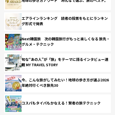
地球の歩き方アワード みんなで選ぶ、旅のベスト。
エアラインランキング 読者の投票をもとにランキン
グ形式で発表
Next韓国旅 次の韓国旅行がもっと楽しくなる 旅先・
グルメ・テクニック
旬な“あの人”が「旅」をテーマに語るインタビュー連
載 MY TRAVEL STORY
今、こんな旅がしてみたい！地球の歩き方が選ぶ2026
年絶対行くべき旅先30
コスパもタイパもかなえる！賢者の旅テクニック