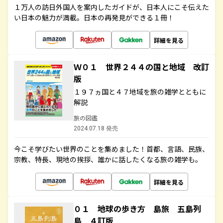
１万人の訪日外国人を案内したガイドが、日本人にこそ伝えた
い日本の魅力が満載。日本の再発見ができる１冊！
詳細を見る
Ｗ０１ 世界２４４の国と地域 改訂
版
１９７ヵ国と４７地域を旅の雑学とともに
解説
旅の図鑑
2024.07.18 発売
今こそ学びたい世界のことを集めました！首都、言語、民族、
宗教、特長、現地の挨拶、誰かに話したくなる旅の雑学も。
詳細を見る
０１ 地球の歩き方 島旅 五島列
島 ４訂版