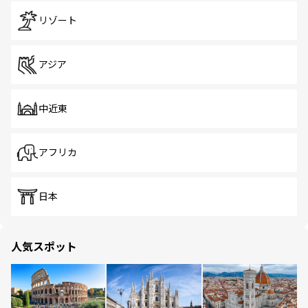
リゾート
アジア
中近東
アフリカ
日本
人気スポット