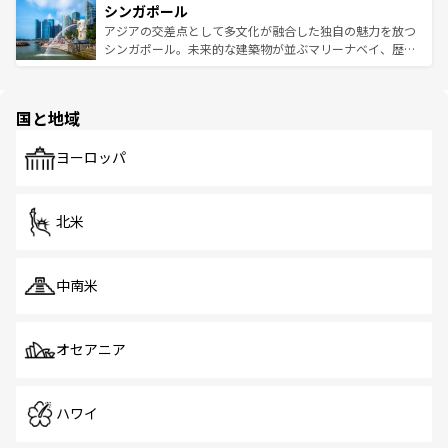
参照してほしい。
シンガポール
激する。気候は一年中温暖で、どの季節にも異なる楽しみ
み、どこを訪れても感動するはず。観光スポットが密集し
が待っている。親しみやすいタイの人々、仏教を中心とし
ており、効率よく見どころを回れるのも魅力。息をのむよ
アジアの交差点として多文化が融合した独自の魅力を放つ
た文化、そして多様な観光資源が、訪れる旅人を魅了し続
うな絶景から文化的な体験まで、香港を存分に楽しみ尽く
シンガポール。未来的な建築物が並ぶマリーナベイ、歴史
ける。 なお、新着のタイ情報は
コンテンツ一覧
を参照して
そう。 なお、新着の香港情報は
コンテンツ一覧
を参照して
と伝統を感じられるエスニックタウン、多数の緑豊かな公
ほしい。
ほしい。
園や自然保護区など、自然が調和した近代的な景観と文化
の多様性あふれるカラフルな町は、どこを歩いても新しい
国と地域
発見がある。さらに、治安のよさや充実した公共交通機関
も、旅行者にとっては魅力的なポイント。グルメも豊富
で、ホーカーズは地元の風情を楽しめる外せないスポット
ヨーロッパ
だ。訪れる人を飽きさせないシンガポールで、多様な魅力
を体感しよう。 なお、新着のシンガポール情報は
コンテン
ツ一覧
を参照してほしい。
北米
中南米
オセアニア
ハワイ