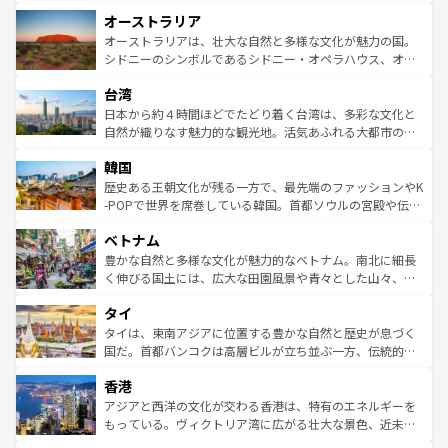
ストーン国立公園といった絶景が堪能できる。さらに、南
秘を感じたいなら、火山が生み出した壮大な景観を誇るハ
オーストラリア
部のニューオーリンズでは、音楽と美食が融合した独特の
ワイ島は見逃せない。また、定番の観光地といえばオアフ
文化が魅力。旅行者はアメリカの各地域で異なる魅力を楽
島だが、静かな自然を求めるならマウイ島やカウアイ島が
オーストラリアは、壮大な自然と多様な文化が魅力の国。
しみながら、その多様性と豊かな歴史を感じることができ
おすすめ。エメラルドグリーンに輝く海をはじめ、豊かな
シドニーのシンボルであるシドニー・オペラハウス、オー
るだろう。車でのロードトリップや列車の旅も、アメリカ
文化や歴史が息づいている。「アロハスピリット」と呼ば
ストラリア東海岸北部に広がる大サンゴ礁地帯グレートバ
ならではの贅沢な旅のスタイルだ。 なお、新着のアメリカ
台湾
れるおもてなしの心で訪れる人々を迎えてくれるハワイの
リアリーフや大陸中央部にそびえるウルル（エアーズロッ
情報は
コンテンツ一覧
を参照してほしい。
人々、おいしいローカルフードやハワイアンミュージッ
ク）、タスマニアの美しい原生林やケアンズの熱帯雨林な
日本から約４時間ほどでたどり着く台湾は、多彩な文化と
ク、伝統的なフラダンスなど、すべてがハワイの魅力を彩
ど、見どころがたくさん。また、カフェやワイン、オージ
自然が織りなす魅力的な観光地。活気あふれる大都市の台
っている。訪れるたびに新しい発見と感動が待っているハ
ービーフなどの食文化も豊かで、美味しいものであふれて
北やノスタルジックな町並みが人気な九份（ジォウフェ
ワイを、存分に味わってほしい。 なお、新着のハワイ情報
韓国
いる。アクティビティも充実しており、サーフィンやダイ
ン）、静ひつな山岳地帯である台湾東部など、都市の喧騒
は
コンテンツ一覧
を参照してほしい。
ビング、ハイキングなど、アウトドア好きにはたまらな
と山間の静けさが共存しており、訪れる人に新しい発見と
歴史ある王朝文化が残る一方で、最先端のファッションやK
い。オーストラリアの多彩な魅力を存分に味わいつくそ
驚きをもたらしてくれる。また、奥深い台湾の食文化も魅
-POPで世界を席巻している韓国。首都ソウルの宮殿や伝統
う。 なお、新着のオーストラリア情報は
コンテンツ一覧
を
力で、夜市などの屋台グルメから高級料理、ヘルシーで美
家屋が並ぶエリアでは韓国の歴史と文化に浸ることがで
参照してほしい。
ベトナム
容にもいいと評判のスイーツなど、バラエティ豊かな料理
き、地方に足を延ばせば四季折々の自然美を楽しむことが
が味わえる。 なお、新着の台湾情報は
コンテンツ一覧
を参
できる。そして、キムチや焼肉、絶品のストリートフード
豊かな自然と多様な文化が魅力的なベトナム。南北に細長
照してほしい。
まで、さまざまな韓国料理が待っている。夜には、韓国な
く伸びる国土には、広大な田園風景や青々とした山々、世
らではのナイトライフも堪能できる。あたたかいホスピタ
界遺産に登録された壮大な自然景観が点在し、都市部では
タイ
リティに包まれながら、韓国の多彩な魅力を心ゆくまで味
急速な発展と共に伝統が息づく。ハノイの古い町並みやホ
わってみてほしい。 なお、新着の韓国情報は
コンテンツ一
ーチミン市のフランス統治時代の建物も、独特の雰囲気を
タイは、東南アジアに位置する豊かな自然と歴史が息づく
覧
を参照してほしい。
醸し出している。また、バラエティの豊かさとおいしさで
国だ。首都バンコクは高層ビルが立ち並ぶ一方、伝統的な
世界中の食通を魅了してやまないベトナム料理も魅力のひ
寺院や市場がいたるところに点在し、古きよき文化と現代
香港
とつ。フォーやバインミー、ベトナムコーヒーなどは、ぜ
の活気が交差している。北部ではチェンマイなどの山岳地
ひ現地で味わいたい。どの地域を訪れてもあたたかい人々
帯で自然と触れ合い、南部ではプーケットやクラビの美し
アジアと西洋の文化が交わる香港は、特有のエネルギーを
が旅行者を迎えてくれるので、きっと忘れられない旅にな
いビーチでリゾート気分を楽しむことができる。タイ料理
もっている。ヴィクトリア湾に広がる壮大な景色、近未来
るはずだ。 なお、新着のベトナム情報は
コンテンツ一覧
を
は世界的に有名で、屋台から高級レストランまで味覚を刺
的なアートスポット、そして歴史と現代が融合した町並