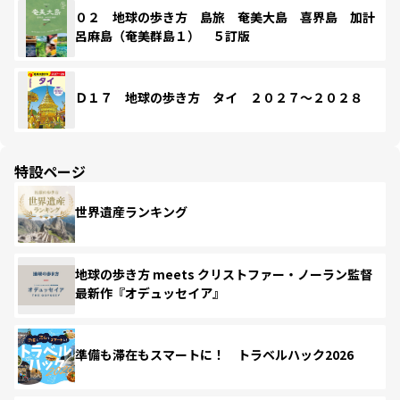
０２ 地球の歩き方 島旅 奄美大島 喜界島 加計
呂麻島（奄美群島１） ５訂版
Ｄ１７ 地球の歩き方 タイ ２０２７～２０２８
特設ページ
世界遺産ランキング
地球の歩き方 meets クリストファー・ノーラン監督
最新作『オデュッセイア』
準備も滞在もスマートに！ トラベルハック2026