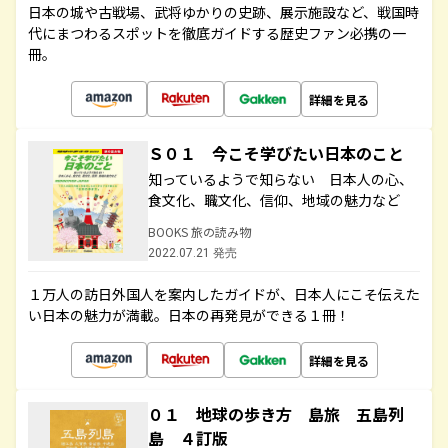
日本の城や古戦場、武将ゆかりの史跡、展示施設など、戦国時
代にまつわるスポットを徹底ガイドする歴史ファン必携の一
冊。
詳細を見る
Ｓ０１ 今こそ学びたい日本のこと
知っているようで知らない 日本人の心、
食文化、職文化、信仰、地域の魅力など
BOOKS 旅の読み物
2022.07.21 発売
１万人の訪日外国人を案内したガイドが、日本人にこそ伝えた
い日本の魅力が満載。日本の再発見ができる１冊！
詳細を見る
０１ 地球の歩き方 島旅 五島列
島 ４訂版