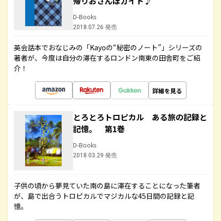
帰りおさんぽガイド♪
D-Books
2018.07.26 発売
英会話本でおなじみの「Kayoの“秘密のノート”」シリーズの
著者が、今度は自分の滞在するロンドン南東の田舎町をご紹
介！
詳細を見る
とろとろトロピカル ある旅の記録と
記憶。 第1巻
D-Books
2018.03.29 発売
子供の頃から夢見ていた南の島に滞在することになった筆者
が、島で出合うトロピカルでマジカルな45日間の記録と記
憶。