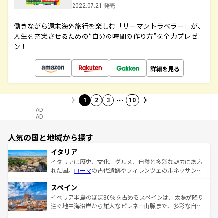
2022.07.21 発売
働きながら週末海外旅行を楽しむ「リーマントラベラー」が、
人生を充実させるための“自分の時間の作り方”を全力プレゼ
ン！
詳細を見る
…
1
2
3
10
AD
AD
人気の国と地域から探す
イタリア
イタリアは歴史、文化、グルメ、自然と多彩な魅力にあふ
れた国。
ローマ
の古代遺跡やフィレンツェのルネッサンス
美術、ヴェネツィアの運河など、歴史あるスポットはもち
スペイン
ろん、トスカーナの美しい田園風景やアマルフィ海岸の絶
景など、自然景観も見逃せない。観光の合間には、本場の
イベリア半島のほぼ80％を占めるスペインは、太陽が降り
ピザやパスタなど、絶品のイタリア料理を堪能することも
注ぐ地中海沿岸から雄大なピレネー山脈まで、多彩な自然
できる。朝目覚めてから夜眠るまで、すべての瞬間を楽し
と文化が詰まったヨーロッパ屈指の旅行先だ。多様な地域