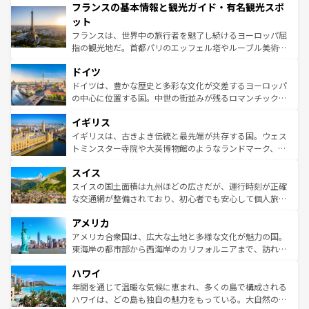
フランスの基本情報と観光ガイド・有名観光スポ
ませてくれるイタリアで、忘れられない旅をしてみよう！
文化が根付くこの国では、情熱的なフラメンコ、熱気あふ
なお、新着のイタリア情報は
コンテンツ一覧
を参照してほ
れる闘牛、そして美味しいタパスが生活の一部となってい
ット
しい。
る。首都マドリードの洗練された雰囲気や、バルセロナの
フランスは、世界中の旅行者を魅了し続けるヨーロッパ屈
アートに溢れた街角から、地方では古代ローマ遺跡や中世
指の観光地だ。首都パリのエッフェル塔やルーブル美術館
の城塞都市、穏やかなビーチリゾートまで多彩な表情を見
といった象徴的なスポットから、田舎町の古風な美しさま
せる。地方によって風土や気候が異なるスペインはその個
ドイツ
で、幅広い魅力が詰まっている。華麗な宮殿、歴史的な大
性で訪れる人を魅了する。 なお、新着のスペイン情報は
コ
聖堂、美しいビーチ、そして豊かな自然が、訪れる者を心
ドイツは、豊かな歴史と多彩な文化が交差するヨーロッパ
ンテンツ一覧
を参照してほしい。
から魅了する。また、フランスは美食の国としても知ら
の中心に位置する国。中世の街並みが残るロマンチック街
れ、フランス料理はユネスコ無形文化遺産にも登録されて
道から、未来を先取りするようなモダンな都市まで多様な
イギリス
いる。シャンパンの発祥地であるランス、プロヴァンスの
顔を持つこの国は、どこを歩いても飽きることがない。ベ
香り高いラベンダー畑など、多彩な楽しみ方が可能だ。さ
ルリンの文化的活気、バイエルン州のアルプスの絶景、そ
イギリスは、古きよき伝統と最先端が共存する国。ウェス
らに、パリ以外の地域にも魅力が溢れており、どの街角に
してライン川沿いのワイン畑といった風景は必見。ビール
トミンスター寺院や大英博物館のようなランドマーク、歴
も豊かな歴史と文化が息づいている。パリ以外の個性あふ
とソーセージを味わいながら地元の人と過ごす楽しい時間
史ある大学都市、美しい丘陵地帯や牧歌的な風景など、エ
れる地方に足を運ぶとそれぞれで全く異なる文化を体験で
スイス
は、お酒好きな人にはぜひ体験してほしい。 なお、新着の
リアごとに異なる魅力がある。また、優雅なアフタヌーン
きるだろう。 なお、新着のフランス情報は
コンテンツ一覧
ドイツ情報は
コンテンツ一覧
を参照してほしい。
ティー、ビール好きにはたまらない英国パブ、サッカー観
スイスの国土面積は九州ほどの広さだが、運行時刻が正確
を参照してほしい。
戦など、本場だからこそできる体験も豊富。イギリスを旅
な交通網が整備されており、初心者でも安心して個人旅行
して楽しみつくそう。 なお、新着のイギリス情報は
コンテ
を楽しめる。日本同様に時刻表どおりの旅が可能だ。中世
アメリカ
ンツ一覧
を参照してほしい。
の建物がそのまま残る町や、スイスならではのユニークな
博物館もあり、アルプス観光だけでなく町歩きも満喫する
アメリカ合衆国は、広大な土地と多様な文化が魅力の国。
ことができる。国民の所得が高いため物価も高いが、旅行
東海岸の都市部から西海岸のカリフォルニアまで、訪れる
者向けの交通パス提供のサービスもあり、うまく活用すれ
場所ごとに異なる風景と体験が待っている。ニューヨーク
ハワイ
ば市内交通費無料で観光を楽しむこともできる。 なお、新
のような巨大都市は、観光、ショッピング、エンターテイ
着のスイス情報は
コンテンツ一覧
を参照してほしい。
ンメントが詰まった刺激的なスポットだ。一方、アメリカ
年間を通じて温暖な気候に恵まれ、多くの島で構成される
西部には大自然が広がり、グランドキャニオンやイエロー
ハワイは、どの島も独自の魅力をもっている。大自然の神