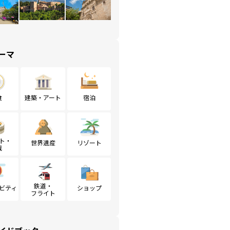
ーマ
食
建築・アート
宿泊
ト・
世界遺産
リゾート
戦
鉄道・
ビティ
ショップ
フライト