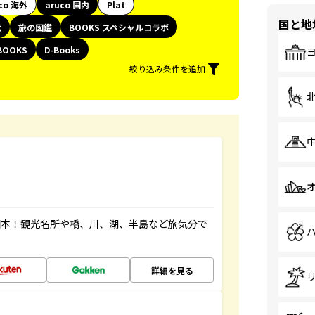
co 海外
aruco 国内
Plat
国と地
代
旅の図鑑
BOOKS スペシャルコラボ
BOOKS
D-Books
絞り込み条件を追加
図本！観光名所や橋、川、湖、半島など旅気分で
詳細を見る