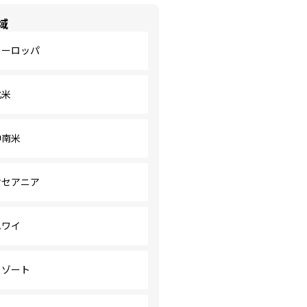
域
ヨーロッパ
北米
中南米
オセアニア
ハワイ
リゾート