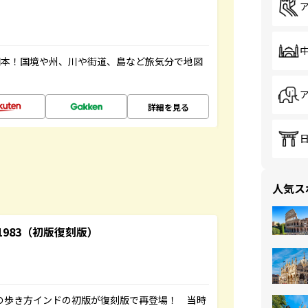
図本！国境や州、川や街道、島など旅気分で地図
詳細を見る
人気ス
-1983（初版復刻版）
球の歩き方インドの初版が復刻版で再登場！ 当時