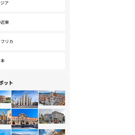
アジア
中近東
アフリカ
日本
ポット