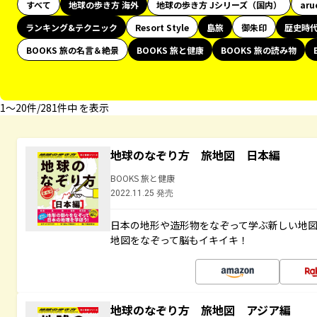
すべて
地球の歩き方 海外
地球の歩き方 Jシリーズ（国内）
aru
ランキング&テクニック
Resort Style
島旅
御朱印
歴史時
BOOKS 旅の名言＆絶景
BOOKS 旅と健康
BOOKS 旅の読み物
1〜20件/281件中 を表示
地球のなぞり方 旅地図 日本編
BOOKS 旅と健康
2022.11.25 発売
日本の地形や造形物をなぞって学ぶ新しい地
地図をなぞって脳もイキイキ！
地球のなぞり方 旅地図 アジア編