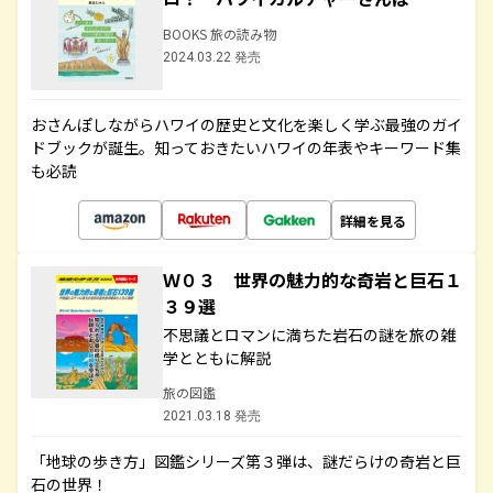
BOOKS 旅の読み物
2024.03.22 発売
おさんぽしながらハワイの歴史と文化を楽しく学ぶ最強のガイ
ドブックが誕生。知っておきたいハワイの年表やキーワード集
も必読
詳細を見る
Ｗ０３ 世界の魅力的な奇岩と巨石１
３９選
不思議とロマンに満ちた岩石の謎を旅の雑
学とともに解説
旅の図鑑
2021.03.18 発売
「地球の歩き方」図鑑シリーズ第３弾は、謎だらけの奇岩と巨
石の世界！