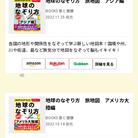
地球のなぞり方 旅地図 アジア編
BOOKS 旅と健康
2022.11.25 発売
各国の地形や関係性をなぞって学ぶ新しい地図本！国境や州、
川や街道、島など旅気分で地図をなぞって脳もイキイキ！
詳細を見る
AD
地球のなぞり方 旅地図 アメリカ大
陸編
BOOKS 旅と健康
2022.10.14 発売