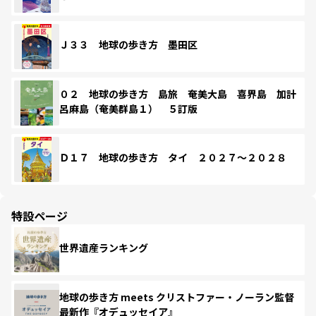
Ｊ３３ 地球の歩き方 墨田区
０２ 地球の歩き方 島旅 奄美大島 喜界島 加計
呂麻島（奄美群島１） ５訂版
Ｄ１７ 地球の歩き方 タイ ２０２７～２０２８
特設ページ
世界遺産ランキング
地球の歩き方 meets クリストファー・ノーラン監督
最新作『オデュッセイア』