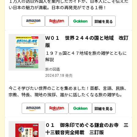
１万人の訪日外国人を案内したガイドが、日本人にこそ伝えた
い日本の魅力が満載。日本の再発見ができる１冊！
詳細を見る
Ｗ０１ 世界２４４の国と地域 改訂
版
１９７ヵ国と４７地域を旅の雑学とともに
解説
旅の図鑑
2024.07.18 発売
今こそ学びたい世界のことを集めました！首都、言語、民族、
宗教、特長、現地の挨拶、誰かに話したくなる旅の雑学も。
詳細を見る
０１ 御朱印でめぐる鎌倉のお寺 三
十三観音完全掲載 三訂版