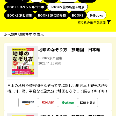
BOOKS スペシャルコラボ
BOOKS 旅の名言＆絶景
BOOKS 旅と健康
BOOKS 旅の読み物
BOOKS
D-Books
絞り込み条件を追加
1〜20件/300件中 を表示
地球のなぞり方 旅地図 日本編
BOOKS 旅と健康
2022.11.25 発売
日本の地形や造形物をなぞって学ぶ新しい地図本！観光名所や
橋、川、湖、半島など旅気分で地図をなぞって脳もイキイキ！
詳細を見る