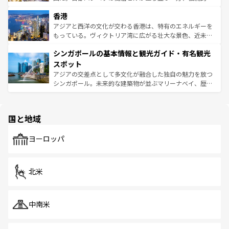
世界中の食通を魅了してやまないベトナム料理も魅力のひ
寺院や市場がいたるところに点在し、古きよき文化と現代
香港
とつ。フォーやバインミー、ベトナムコーヒーなどは、ぜ
の活気が交差している。北部ではチェンマイなどの山岳地
ひ現地で味わいたい。どの地域を訪れてもあたたかい人々
帯で自然と触れ合い、南部ではプーケットやクラビの美し
アジアと西洋の文化が交わる香港は、特有のエネルギーを
が旅行者を迎えてくれるので、きっと忘れられない旅にな
いビーチでリゾート気分を楽しむことができる。タイ料理
もっている。ヴィクトリア湾に広がる壮大な景色、近未来
るはずだ。 なお、新着のベトナム情報は
コンテンツ一覧
を
は世界的に有名で、屋台から高級レストランまで味覚を刺
的なアートスポット、そして歴史と現代が融合した町並
参照してほしい。
シンガポールの基本情報と観光ガイド・有名観光
激する。気候は一年中温暖で、どの季節にも異なる楽しみ
み、どこを訪れても感動するはず。観光スポットが密集し
が待っている。親しみやすいタイの人々、仏教を中心とし
ており、効率よく見どころを回れるのも魅力。息をのむよ
スポット
た文化、そして多様な観光資源が、訪れる旅人を魅了し続
うな絶景から文化的な体験まで、香港を存分に楽しみ尽く
アジアの交差点として多文化が融合した独自の魅力を放つ
ける。 なお、新着のタイ情報は
コンテンツ一覧
を参照して
そう。 なお、新着の香港情報は
コンテンツ一覧
を参照して
シンガポール。未来的な建築物が並ぶマリーナベイ、歴史
ほしい。
ほしい。
と伝統を感じられるエスニックタウン、多数の緑豊かな公
園や自然保護区など、自然が調和した近代的な景観と文化
の多様性あふれるカラフルな町は、どこを歩いても新しい
国と地域
発見がある。さらに、治安のよさや充実した公共交通機関
も、旅行者にとっては魅力的なポイント。グルメも豊富
で、ホーカーズは地元の風情を楽しめる外せないスポット
ヨーロッパ
だ。訪れる人を飽きさせないシンガポールで、多様な魅力
を体感しよう。 なお、新着のシンガポール情報は
コンテン
ツ一覧
を参照してほしい。
北米
中南米