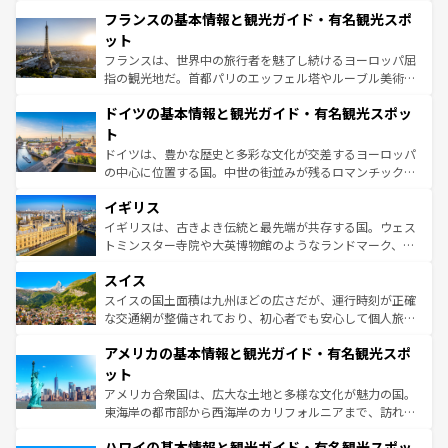
と文化が詰まったヨーロッパ屈指の旅行先だ。多様な地域
なお、新着のイタリア情報は
コンテンツ一覧
を参照してほ
フランスの基本情報と観光ガイド・有名観光スポ
文化が根付くこの国では、情熱的なフラメンコ、熱気あふ
しい。
れる闘牛、そして美味しいタパスが生活の一部となってい
ット
る。首都マドリードの洗練された雰囲気や、バルセロナの
フランスは、世界中の旅行者を魅了し続けるヨーロッパ屈
アートに溢れた街角から、地方では古代ローマ遺跡や中世
指の観光地だ。首都パリのエッフェル塔やルーブル美術館
の城塞都市、穏やかなビーチリゾートまで多彩な表情を見
といった象徴的なスポットから、田舎町の古風な美しさま
せる。地方によって風土や気候が異なるスペインはその個
ドイツの基本情報と観光ガイド・有名観光スポッ
で、幅広い魅力が詰まっている。華麗な宮殿、歴史的な大
性で訪れる人を魅了する。 なお、新着のスペイン情報は
コ
聖堂、美しいビーチ、そして豊かな自然が、訪れる者を心
ト
ンテンツ一覧
を参照してほしい。
から魅了する。また、フランスは美食の国としても知ら
ドイツは、豊かな歴史と多彩な文化が交差するヨーロッパ
れ、フランス料理はユネスコ無形文化遺産にも登録されて
の中心に位置する国。中世の街並みが残るロマンチック街
いる。シャンパンの発祥地であるランス、プロヴァンスの
道から、未来を先取りするようなモダンな都市まで多様な
香り高いラベンダー畑など、多彩な楽しみ方が可能だ。さ
イギリス
顔を持つこの国は、どこを歩いても飽きることがない。ベ
らに、パリ以外の地域にも魅力が溢れており、どの街角に
ルリンの文化的活気、バイエルン州のアルプスの絶景、そ
イギリスは、古きよき伝統と最先端が共存する国。ウェス
も豊かな歴史と文化が息づいている。パリ以外の個性あふ
してライン川沿いのワイン畑といった風景は必見。ビール
トミンスター寺院や大英博物館のようなランドマーク、歴
れる地方に足を運ぶとそれぞれで全く異なる文化を体験で
とソーセージを味わいながら地元の人と過ごす楽しい時間
史ある大学都市、美しい丘陵地帯や牧歌的な風景など、エ
きるだろう。 なお、新着のフランス情報は
コンテンツ一覧
スイス
は、お酒好きな人にはぜひ体験してほしい。 なお、新着の
リアごとに異なる魅力がある。また、優雅なアフタヌーン
を参照してほしい。
ドイツ情報は
コンテンツ一覧
を参照してほしい。
ティー、ビール好きにはたまらない英国パブ、サッカー観
スイスの国土面積は九州ほどの広さだが、運行時刻が正確
戦など、本場だからこそできる体験も豊富。イギリスを旅
な交通網が整備されており、初心者でも安心して個人旅行
して楽しみつくそう。 なお、新着のイギリス情報は
コンテ
を楽しめる。日本同様に時刻表どおりの旅が可能だ。中世
アメリカの基本情報と観光ガイド・有名観光スポ
ンツ一覧
を参照してほしい。
の建物がそのまま残る町や、スイスならではのユニークな
博物館もあり、アルプス観光だけでなく町歩きも満喫する
ット
ことができる。国民の所得が高いため物価も高いが、旅行
アメリカ合衆国は、広大な土地と多様な文化が魅力の国。
者向けの交通パス提供のサービスもあり、うまく活用すれ
東海岸の都市部から西海岸のカリフォルニアまで、訪れる
ば市内交通費無料で観光を楽しむこともできる。 なお、新
場所ごとに異なる風景と体験が待っている。ニューヨーク
着のスイス情報は
コンテンツ一覧
を参照してほしい。
ハワイの基本情報と観光ガイド・有名観光スポッ
のような巨大都市は、観光、ショッピング、エンターテイ