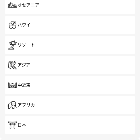
オセアニア
ハワイ
リゾート
アジア
中近東
アフリカ
日本