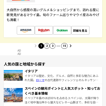
大自然から感度の高いグルメ＆ショッピングまで、訪れる度に
新発見があるマウイ島。旬のファーム巡りやマウイ産おみやげ
も満載！
詳細を見る
…
1
2
3
15
AD
AD
人気の国と地域から探す
イタリア
イタリアは歴史、文化、グルメ、自然と多彩な魅力にあふ
れた国。
ローマ
の古代遺跡やフィレンツェのルネッサンス
美術、ヴェネツィアの運河など、歴史あるスポットはもち
スペインの観光ポイントと人気スポット・知ってお
ろん、トスカーナの美しい田園風景やアマルフィ海岸の絶
景など、自然景観も見逃せない。観光の合間には、本場の
くべき基本情報
ピザやパスタなど、絶品のイタリア料理を堪能することも
イベリア半島のほぼ80％を占めるスペインは、太陽が降り
できる。朝目覚めてから夜眠るまで、すべての瞬間を楽し
注ぐ地中海沿岸から雄大なピレネー山脈まで、多彩な自然
ませてくれるイタリアで、忘れられない旅をしてみよう！