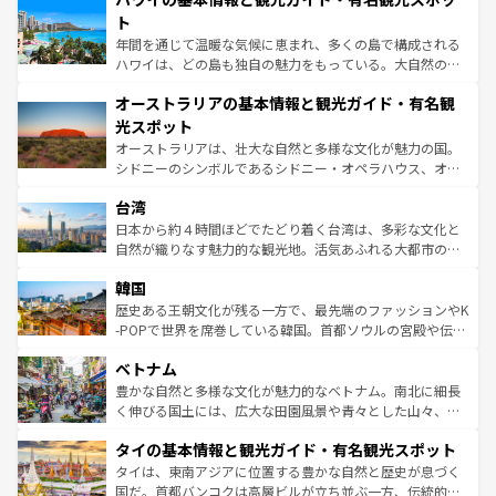
ンメントが詰まった刺激的なスポットだ。一方、アメリカ
ト
西部には大自然が広がり、グランドキャニオンやイエロー
年間を通じて温暖な気候に恵まれ、多くの島で構成される
ストーン国立公園といった絶景が堪能できる。さらに、南
ハワイは、どの島も独自の魅力をもっている。大自然の神
部のニューオーリンズでは、音楽と美食が融合した独特の
秘を感じたいなら、火山が生み出した壮大な景観を誇るハ
文化が魅力。旅行者はアメリカの各地域で異なる魅力を楽
オーストラリアの基本情報と観光ガイド・有名観
ワイ島は見逃せない。また、定番の観光地といえばオアフ
しみながら、その多様性と豊かな歴史を感じることができ
島だが、静かな自然を求めるならマウイ島やカウアイ島が
光スポット
るだろう。車でのロードトリップや列車の旅も、アメリカ
おすすめ。エメラルドグリーンに輝く海をはじめ、豊かな
オーストラリアは、壮大な自然と多様な文化が魅力の国。
ならではの贅沢な旅のスタイルだ。 なお、新着のアメリカ
文化や歴史が息づいている。「アロハスピリット」と呼ば
シドニーのシンボルであるシドニー・オペラハウス、オー
情報は
コンテンツ一覧
を参照してほしい。
れるおもてなしの心で訪れる人々を迎えてくれるハワイの
ストラリア東海岸北部に広がる大サンゴ礁地帯グレートバ
人々、おいしいローカルフードやハワイアンミュージッ
台湾
リアリーフや大陸中央部にそびえるウルル（エアーズロッ
ク、伝統的なフラダンスなど、すべてがハワイの魅力を彩
ク）、タスマニアの美しい原生林やケアンズの熱帯雨林な
日本から約４時間ほどでたどり着く台湾は、多彩な文化と
っている。訪れるたびに新しい発見と感動が待っているハ
ど、見どころがたくさん。また、カフェやワイン、オージ
自然が織りなす魅力的な観光地。活気あふれる大都市の台
ワイを、存分に味わってほしい。 なお、新着のハワイ情報
ービーフなどの食文化も豊かで、美味しいものであふれて
北やノスタルジックな町並みが人気な九份（ジォウフェ
は
コンテンツ一覧
を参照してほしい。
韓国
いる。アクティビティも充実しており、サーフィンやダイ
ン）、静ひつな山岳地帯である台湾東部など、都市の喧騒
ビング、ハイキングなど、アウトドア好きにはたまらな
と山間の静けさが共存しており、訪れる人に新しい発見と
歴史ある王朝文化が残る一方で、最先端のファッションやK
い。オーストラリアの多彩な魅力を存分に味わいつくそ
驚きをもたらしてくれる。また、奥深い台湾の食文化も魅
-POPで世界を席巻している韓国。首都ソウルの宮殿や伝統
う。 なお、新着のオーストラリア情報は
コンテンツ一覧
を
力で、夜市などの屋台グルメから高級料理、ヘルシーで美
家屋が並ぶエリアでは韓国の歴史と文化に浸ることがで
参照してほしい。
ベトナム
容にもいいと評判のスイーツなど、バラエティ豊かな料理
き、地方に足を延ばせば四季折々の自然美を楽しむことが
が味わえる。 なお、新着の台湾情報は
コンテンツ一覧
を参
できる。そして、キムチや焼肉、絶品のストリートフード
豊かな自然と多様な文化が魅力的なベトナム。南北に細長
照してほしい。
まで、さまざまな韓国料理が待っている。夜には、韓国な
く伸びる国土には、広大な田園風景や青々とした山々、世
らではのナイトライフも堪能できる。あたたかいホスピタ
界遺産に登録された壮大な自然景観が点在し、都市部では
タイの基本情報と観光ガイド・有名観光スポット
リティに包まれながら、韓国の多彩な魅力を心ゆくまで味
急速な発展と共に伝統が息づく。ハノイの古い町並みやホ
わってみてほしい。 なお、新着の韓国情報は
コンテンツ一
ーチミン市のフランス統治時代の建物も、独特の雰囲気を
タイは、東南アジアに位置する豊かな自然と歴史が息づく
覧
を参照してほしい。
醸し出している。また、バラエティの豊かさとおいしさで
国だ。首都バンコクは高層ビルが立ち並ぶ一方、伝統的な